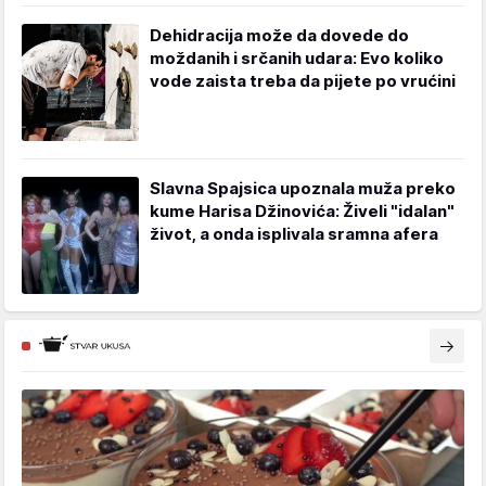
Dehidracija može da dovede do
moždanih i srčanih udara: Evo koliko
vode zaista treba da pijete po vrućini
Slavna Spajsica upoznala muža preko
kume Harisa Džinovića: Živeli "idalan"
život, a onda isplivala sramna afera