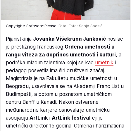
Copyright: Software:Picasa
Foto: Foto: Sonja Spasić
Pijanistkinja
Jovanka Višekruna Janković
nosilac
je prestižnog francuskog
Ordena umetnosti u
rangu viteza za doprinos umetnosti i kulturi
, a
podrška mladim talentima kojoj se kao
umetnik
i
pedagog posvetila ima širi društveni značaj.
Magistrirala je na Fakultetu muzičke umetnosti u
Beogradu, usavršavala se na Akademiji Franc List u
Budimpešti, a potom u poznatom umetničkom
centru Banff u Kanadi. Nakon ostvarene
međunarodne karijere osnovala je umetničku
asocijaciju
ArtLink
i
ArtLink festival
čiji je
umetnički direktor 15 godina. Otmena i harizmatična