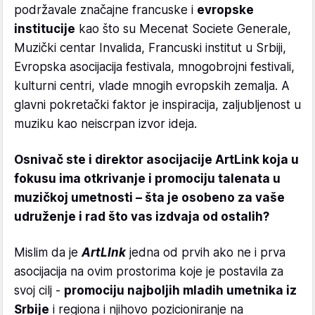
podržavale značajne francuske i
evropske
institucije
kao što su Mecenat Societe Generale,
Muzički centar Invalida, Francuski institut u Srbiji,
Evropska asocijacija festivala, mnogobrojni festivali,
kulturni centri, vlade mnogih evropskih zemalja. A
glavni pokretački faktor je inspiracija, zaljubljenost u
muziku kao neiscrpan izvor ideja.
Osnivač ste i direktor asocijacije ArtLink koja u
fokusu ima otkrivanje i promociju talenata u
muzičkoj umetnosti – šta je osobeno za vaše
udruženje i rad što vas izdvaja od ostalih?
Mislim da je
ArtLInk
jedna od prvih ako ne i prva
asocijacija na ovim prostorima koje je postavila za
svoj cilj -
promociju najboljih mladih umetnika iz
Srbije
i regiona i njihovo pozicioniranje na