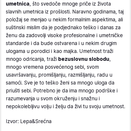
umetnica
, što svedoče mnoge priče iz života
slavnih umetnica iz prošlosti. Naravno godinama, taj
položaj se menjao u nekim formalnim aspektima, ali
suštinski mislim da je podjednako teško i danas za
ženu da zadovolji visoke profesionalne i umetničke
standarde i da bude ostvarena i u nekim drugim
ulogama u porodici i kao majka. Umetnost traži
mnogo odricanja, traži
bezuslovnu slobodu
,
mnogo vremena posvećenog sebi, svom
usavršavanju, promišljanju, razmišljanju, radu u
samoći. Sve je to teško ženi sa mnogo uloga da
priušti sebi. Potrebno je da ima mnogo podrške i
razumevanja u svom okruženju i snažnu i
nepokolebljivu volju i želju da živi tu svoju umetnost.
Izvor: Lepa&Srećna