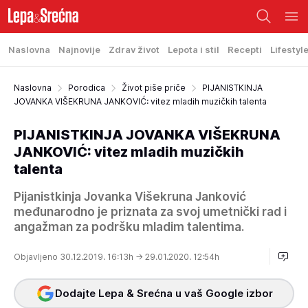
Naslovna
Najnovije
Zdrav život
Lepota i stil
Recepti
Lifestyl
Naslovna
Porodica
Život piše priče
PIJANISTKINJA
JOVANKA VIŠEKRUNA JANKOVIĆ: vitez mladih muzičkih talenta
PIJANISTKINJA JOVANKA VIŠEKRUNA
JANKOVIĆ: vitez mladih muzičkih
talenta
Pijanistkinja Jovanka Višekruna Janković
međunarodno je priznata za svoj umetnički rad i
angažman za podršku mladim talentima.
Objavljeno 30.12.2019. 16:13h
→ 29.01.2020. 12:54h
Dodajte Lepa & Srećna u vaš Google izbor