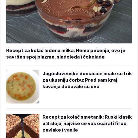
Recept za kolač ledena milka: Nema pečenja, ovo je
savršen spoj plazme, sladoleda i čokolade
Jugoslovenske domaćice imale su trik
za ukusniju čorbu: Pred sam kraj
kuvanja dodavale su ovo
Recept za kolač smetanik: Ruski klasik
u 3 sloja, najviše će vas očarati fil od
pavlake i vanile