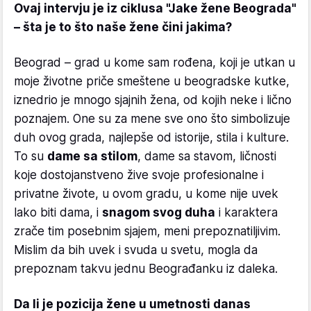
Ovaj intervju je iz ciklusa "Jake žene Beograda"
– šta je to što naše žene čini jakima?
Beograd – grad u kome sam rođena, koji je utkan u
moje životne priče smeštene u beogradske kutke,
iznedrio je mnogo sjajnih žena, od kojih neke i lično
poznajem. One su za mene sve ono što simbolizuje
duh ovog grada, najlepše od istorije, stila i kulture.
To su
dame sa stilom
, dame sa stavom, ličnosti
koje dostojanstveno žive svoje profesionalne i
privatne živote, u ovom gradu, u kome nije uvek
lako biti dama, i
snagom svog duha
i karaktera
zrače tim posebnim sjajem, meni prepoznatiljivim.
Mislim da bih uvek i svuda u svetu, mogla da
prepoznam takvu jednu Beograđanku iz daleka.
Da li je pozicija žene u umetnosti danas