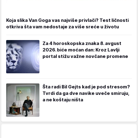
Koja slika Van Goga vas najviše privlači? Test ličnosti
otkriva šta vam nedostaje za više sreće u životu
Za 4 horoskopska znaka 8. avgust
2026. biće moćan dan: Kroz Lavlji
portal stižu važne novčane promene
Šta radi Bil Gejts kad je pod stresom?
Tvrdi da ga dve navike uveče smiruju,
a ne koštaju ništa