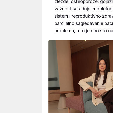
žlezde, osteoporoze, gojazn
važnost saradnje endokrinol
sistem i reproduktivno zdrav
parcijalno sagledavanje pacij
problema, a to je ono što n