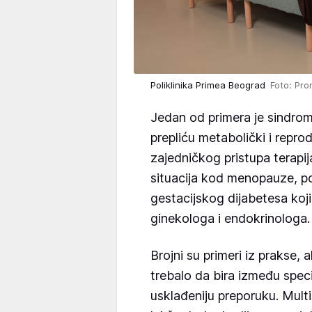
Poliklinika Primea Beograd
Foto: Pr
Jedan od primera je sindrom 
prepliću metabolički i repro
zajedničkog pristupa terapij
situacija kod menopauze, po
gestacijskog dijabetesa koj
ginekologa i endokrinologa
Brojni su primeri iz prakse, a
trebalo da bira između speci
usklađeniju preporuku. Multid