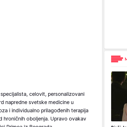
ecijalista, celovit, personalizovani
ard napredne svetske medicine u
za i individualno prilagođenih terapija
d hroničnih oboljenja. Upravo ovakav
inici Primea iz Beograda.