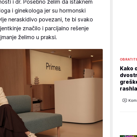
osti i dr. Posebno želim da istaknem
oga i ginekologa jer su hormonski
lje neraskidivo povezani, te bi svako
entkinje značilo i parcijalno rešenje
ajmanje želimo u praksi.
OBRATIT
Kako o
dvostr
grešk
rashla
Kome