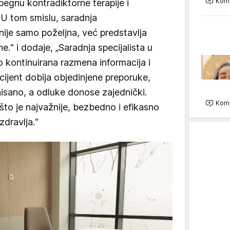
Kome
begnu kontradiktorne terapije i
. U tom smislu, saradnja
nije samo poželjna, već predstavlja
“ i dodaje, „Saradnja specijalista u
ao kontinuirana razmena informacija i
cijent dobija objedinjene preporuke,
nisano, a odluke donose zajednički.
Kome
što je najvažnije, bezbedno i efikasno
zdravlja.“