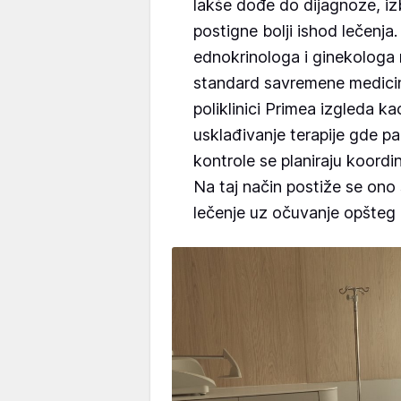
lakše dođe do dijagnoze, iz
postigne bolji ishod lečenja
ednokrinologa i ginekologa 
standard savremene medicine.
poliklinici Primea izgleda k
usklađivanje terapije gde pa
kontrole se planiraju koordi
Na taj način postiže se ono 
lečenje uz očuvanje opšteg 