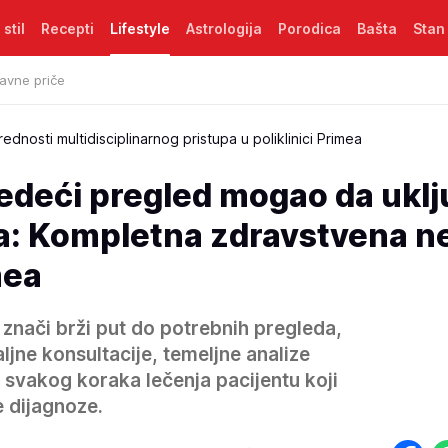
 stil
Recepti
Lifestyle
Astrologija
Porodica
Bašta
Stan
avne priče
rednosti multidisciplinarnog pristupa u poliklinici Primea
ledeći pregled mogao da uklj
ra: Kompletna zdravstvena n
mea
 znači brži put do potrebnih pregleda,
jne konsultacije, temeljne analize
e svakog koraka lečenja pacijentu koji
 dijagnoze.