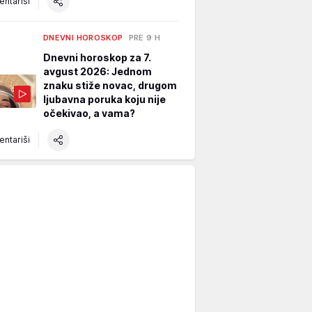
ntariši
DNEVNI HOROSKOP
PRE 9 H
Dnevni horoskop za 7.
avgust 2026: Jednom
znaku stiže novac, drugom
ljubavna poruka koju nije
očekivao, a vama?
ntariši