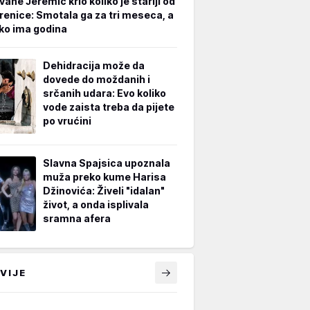
vane Jeremić krio koliko je stariji od
renice: Smotala ga za tri meseca, a
iko ima godina
Dehidracija može da
dovede do moždanih i
srčanih udara: Evo koliko
vode zaista treba da pijete
po vrućini
Slavna Spajsica upoznala
muža preko kume Harisa
Džinovića: Živeli "idalan"
život, a onda isplivala
sramna afera
VIJE