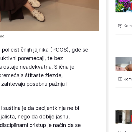
Kome
omo
policističnijh jajnika (PCOS), gde se
duktivni poremećaji, te bez
a ostaje neadekvatna. Slična je
remećaja štitaste žlezde,
Kome
i zahtevaju posebnu pažnju i
.
li suština je da pacijentkinja ne bi
jalista, nego da dobije jasnu,
isciplinarni pristup je način da se