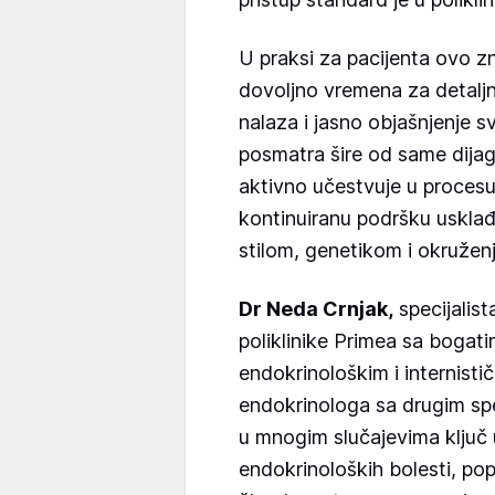
U praksi za pacijenta ovo zn
dovoljno vremena za detaljn
nalaza i jasno objašnjenje s
posmatra šire od same dijag
aktivno učestvuje u procesu
kontinuiranu podršku usklađ
stilom, genetikom i okruže
Dr Neda Crnjak,
specijalist
poliklinike Primea sa boga
endokrinološkim i internisti
endokrinologa sa drugim spe
u mnogim slučajevima ključ
endokrinoloških bolesti, pop