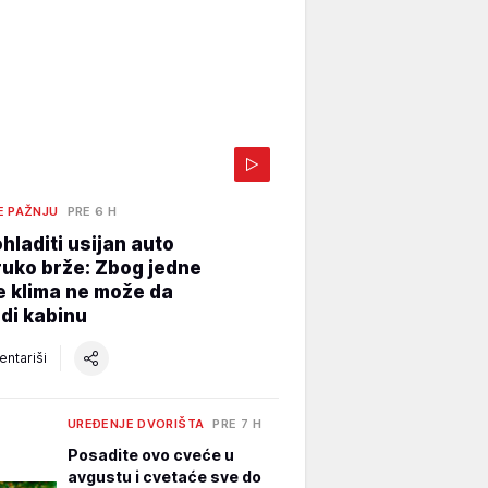
E PAŽNJU
PRE 6 H
hladiti usijan auto
uko brže: Zbog jedne
e klima ne može da
di kabinu
ntariši
UREĐENJE DVORIŠTA
PRE 7 H
Posadite ovo cveće u
avgustu i cvetaće sve do