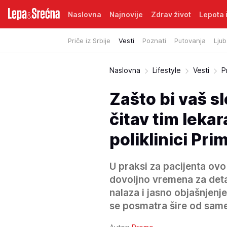
Naslovna
Najnovije
Zdrav život
Lepota i
Priče iz Srbije
Vesti
Poznati
Putovanja
Ljub
Naslovna
Lifestyle
Vesti
P
Zašto bi vaš s
čitav tim leka
poliklinici Pri
U praksi za pacijenta ovo
dovoljno vremena za detal
nalaza i jasno objašnjenj
se posmatra šire od same