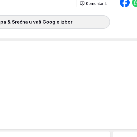
Komentariši
pa & Srećna u vaš Google izbor