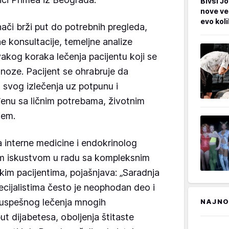
Bivši Jo
nove ve
evo kol
ači brži put do potrebnih pregleda,
e konsultacije, temeljne analize
vakog koraka lečenja pacijentu koji se
noze. Pacijent se ohrabruje da
 svog izlečenja uz potpunu i
enu sa ličnim potrebama, životnim
njem.
a interne medicine i endokrinolog
tim iskustvom u radu sa kompleksnim
čkim pacijentima, pojašnjava: „Saradnja
cijalistima često je neophodan deo i
 uspešnog lečenja mnogih
NAJNO
ut dijabetesa, oboljenja štitaste