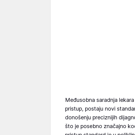
Međusobna saradnja lekara sp
pristup, postaju novi stand
donošenju preciznijih dijagno
što je posebno značajno ko
pristup standard je u polikl