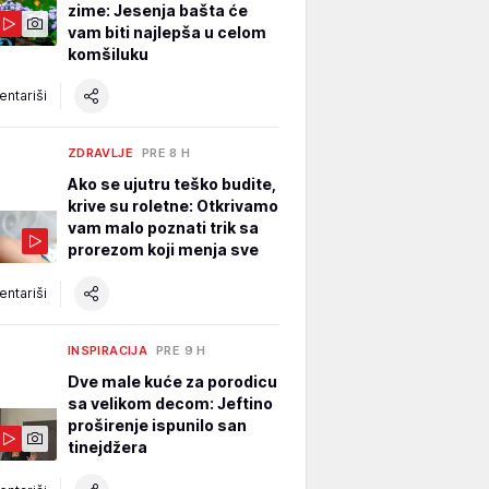
zime: Jesenja bašta će
vam biti najlepša u celom
komšiluku
ntariši
ZDRAVLJE
PRE 8 H
Ako se ujutru teško budite,
krive su roletne: Otkrivamo
vam malo poznati trik sa
prorezom koji menja sve
ntariši
INSPIRACIJA
PRE 9 H
Dve male kuće za porodicu
sa velikom decom: Jeftino
proširenje ispunilo san
tinejdžera