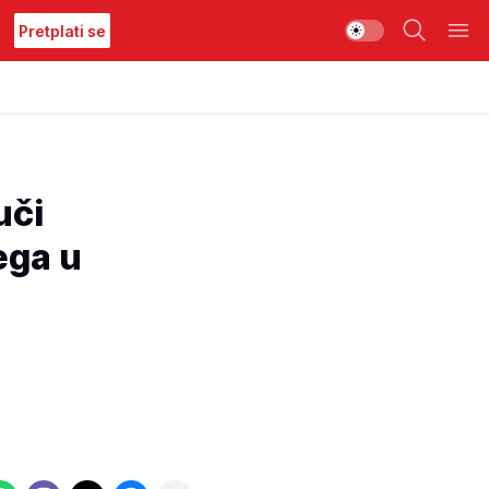
Pretplati se
uči
ega u