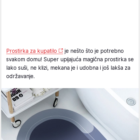
Prostirka za kupatilo
je nešto što je potrebno
svakom domu! Super upijajuća magična prostirka se
lako suši, ne klizi, mekana je i udobna i još lakša za
održavanje.