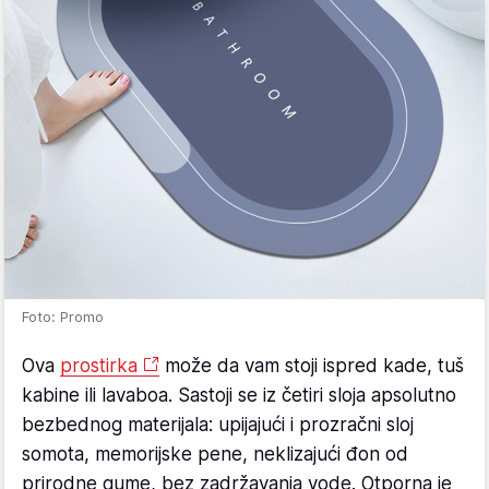
Foto: Promo
Ova
prostirka
može da vam stoji ispred kade, tuš
kabine ili lavaboa. Sastoji se iz četiri sloja apsolutno
bezbednog materijala: upijajući i prozračni sloj
somota, memorijske pene, neklizajući đon od
prirodne gume, bez zadržavanja vode. Otporna je