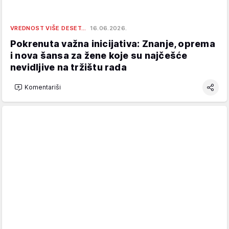
VREDNOST VIŠE DESET…
16.06.2026.
Pokrenuta važna inicijativa: Znanje, oprema
i nova šansa za žene koje su najčešće
nevidljive na tržištu rada
Komentariši