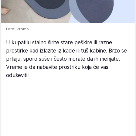
Foto: Promo
U kupatilu stalno širite stare peškire ili razne
prostirke kad izlazite iz kade ili tuš kabine. Brzo se
prljaju, sporo suše i često morate da ih menjate.
Vreme je da nabavite prostriku koja će vas
oduševiti!