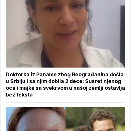
Doktorka iz Paname zbog Beograđanina došla
u Srbiju i sa njim dobila 2 dece: Susret njenog
oca i majke sa svekrvom u našoj zemlji ostavlja
bez teksta