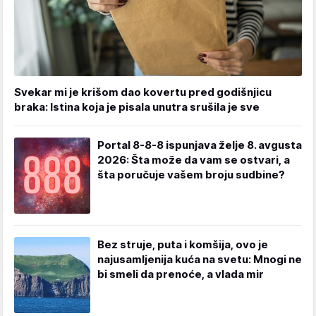
Svekar mi je krišom dao kovertu pred godišnjicu
braka: Istina koja je pisala unutra srušila je sve
Portal 8-8-8 ispunjava želje 8. avgusta
2026: Šta može da vam se ostvari, a
šta poručuje vašem broju sudbine?
Bez struje, puta i komšija, ovo je
najusamljenija kuća na svetu: Mnogi ne
bi smeli da prenoće, a vlada mir