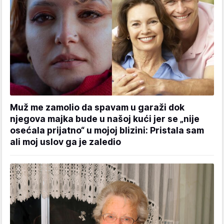
Muž me zamolio da spavam u garaži dok
njegova majka bude u našoj kući jer se „nije
osećala prijatno“ u mojoj blizini: Pristala sam
ali moj uslov ga je zaledio