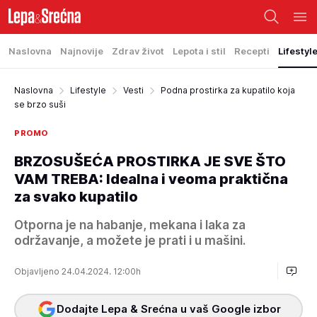
Naslovna
Najnovije
Zdrav život
Lepota i stil
Recepti
Lifestyl
Naslovna
Lifestyle
Vesti
Podna prostirka za kupatilo koja
se brzo suši
PROMO
BRZOSUŠEĆA PROSTIRKA JE SVE ŠTO
VAM TREBA: Idealna i veoma praktična
za svako kupatilo
Otporna je na habanje, mekana i laka za
održavanje, a možete je prati i u mašini.
Objavljeno 24.04.2024. 12:00h
Dodajte Lepa & Srećna u vaš Google izbor