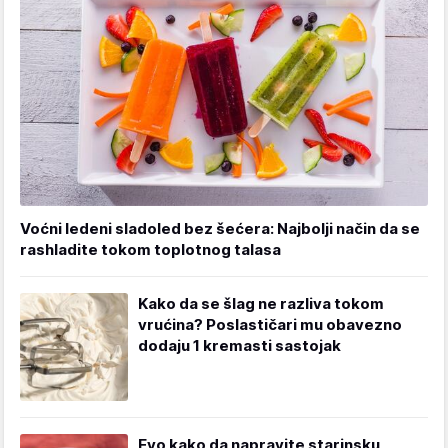
Voćni ledeni sladoled bez šećera: Najbolji način da se
rashladite tokom toplotnog talasa
Kako da se šlag ne razliva tokom
vrućina? Poslastičari mu obavezno
dodaju 1 kremasti sastojak
Evo kako da napravite starinsku