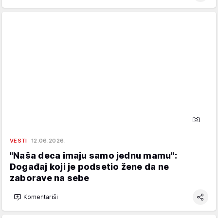
VESTI
12.06.2026.
"Naša deca imaju samo jednu mamu":
Događaj koji je podsetio žene da ne
zaborave na sebe
Komentariši