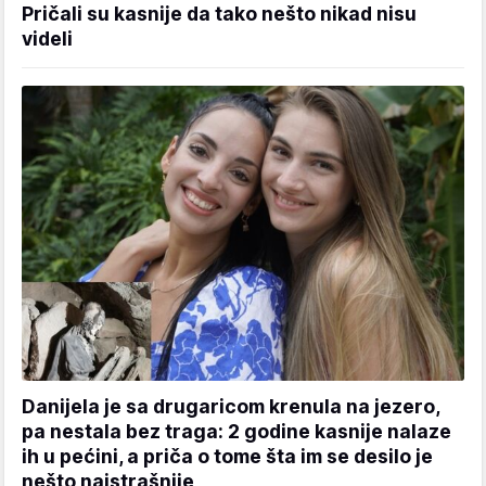
Pričali su kasnije da tako nešto nikad nisu
videli
Danijela je sa drugaricom krenula na jezero,
pa nestala bez traga: 2 godine kasnije nalaze
ih u pećini, a priča o tome šta im se desilo je
nešto najstrašnije