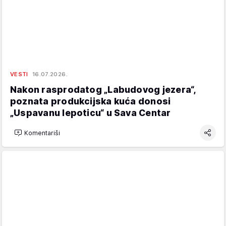
VESTI
16.07.2026.
Nakon rasprodatog „Labudovog jezera“,
poznata produkcijska kuća donosi
„Uspavanu lepoticu“ u Sava Centar
Komentariši