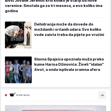
Bivši Jovane Jeremić krio koliko je stariji od nove
verenice: Smotala ga za tri meseca, a evo koliko ima
godina
Dehidracija može da dovede do
moždanih i srčanih udara: Evo koliko
vode zaista treba da pijete po vrućini
Slavna Spajsica upoznala muža preko
kume Harisa Džinovića: Živeli "idalan"
život, a onda isplivala sramna afera