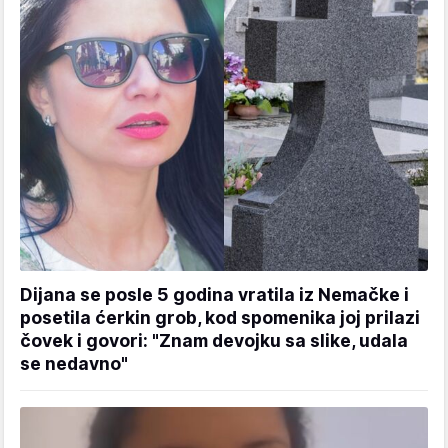
Dijana se posle 5 godina vratila iz Nemačke i
posetila ćerkin grob, kod spomenika joj prilazi
čovek i govori: "Znam devojku sa slike, udala
se nedavno"