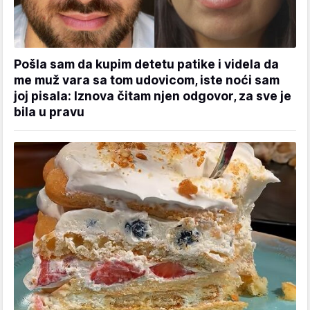
Pošla sam da kupim detetu patike i videla da
me muž vara sa tom udovicom, iste noći sam
joj pisala: Iznova čitam njen odgovor, za sve je
bila u pravu