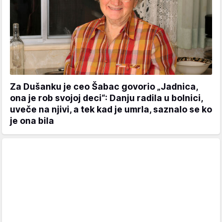
Za Dušanku je ceo Šabac govorio „Jadnica,
ona je rob svojoj deci“: Danju radila u bolnici,
uveče na njivi, a tek kad je umrla, saznalo se ko
je ona bila