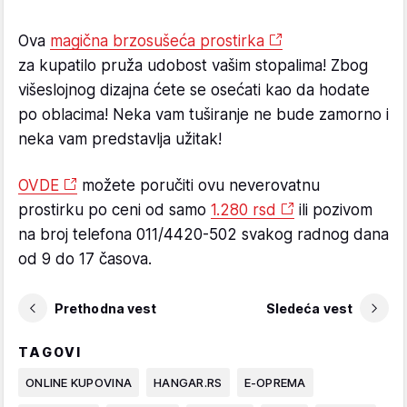
Ova
magična brzosušeća prostirka
za kupatilo pruža udobost vašim stopalima! Zbog
višeslojnog dizajna ćete se osećati kao da hodate
po oblacima! Neka vam tuširanje ne bude zamorno i
neka vam predstavlja užitak!
OVDE
možete poručiti ovu neverovatnu
prostirku po ceni od samo
1.280 rsd
ili pozivom
na broj telefona 011/4420-502 svakog radnog dana
od 9 do 17 časova.
Prethodna vest
Sledeća vest
TAGOVI
ONLINE KUPOVINA
HANGAR.RS
E-OPREMA