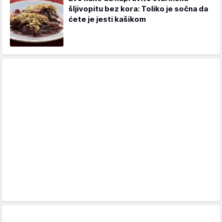
šljivopitu bez kora: Toliko je sočna da
ćete je jesti kašikom