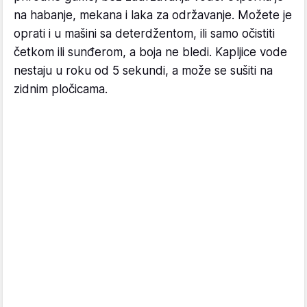
na habanje, mekana i laka za održavanje. Možete je
oprati i u mašini sa deterdžentom, ili samo očistiti
četkom ili sunđerom, a boja ne bledi. Kapljice vode
nestaju u roku od 5 sekundi, a može se sušiti na
zidnim pločicama.