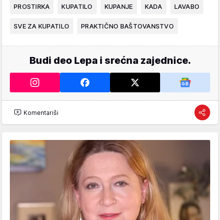
PROSTIRKA
KUPATILO
KUPANJE
KADA
LAVABO
SVE ZA KUPATILO
PRAKTIČNO BAŠTOVANSTVO
Budi deo Lepa i srećna zajednice.
Komentariši