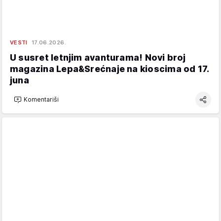
VESTI
17.06.2026.
U susret letnjim avanturama! Novi broj
magazina Lepa&Srećnaje na kioscima od 17.
juna
Komentariši