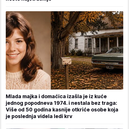
Mlada majka i domaćica izašla je iz kuće
jednog popodneva 1974. i nestala bez traga:
Više od 50 godina kasnije otkriće osobe koja
je poslednja videla ledi krv