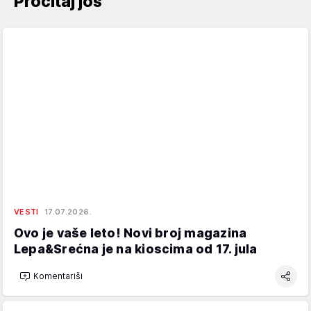
Pročitaj još
VESTI
17.07.2026.
Ovo je vaše leto! Novi broj magazina
Lepa&Srećna je na kioscima od 17. jula
Komentariši