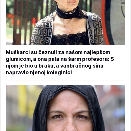
Muškarci su čeznuli za našom najlepšom
glumicom, a ona pala na šarm profesora: S
njom je bio u braku, a vanbračnog sina
napravio njenoj koleginici