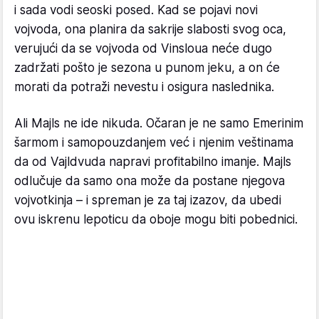
i sada vodi seoski posed. Kad se pojavi novi
vojvoda, ona planira da sakrije slabosti svog oca,
verujući da se vojvoda od Vinsloua neće dugo
zadržati pošto je sezona u punom jeku, a on će
morati da potraži nevestu i osigura naslednika.
Ali Majls ne ide nikuda. Očaran je ne samo Emerinim
šarmom i samopouzdanjem već i njenim veštinama
da od Vajldvuda napravi profitabilno imanje. Majls
odlučuje da samo ona može da postane njegova
vojvotkinja – i spreman je za taj izazov, da ubedi
ovu iskrenu lepoticu da oboje mogu biti pobednici.