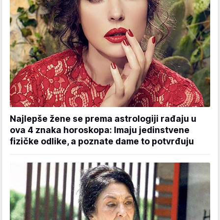
Najlepše žene se prema astrologiji rađaju u
ova 4 znaka horoskopa: Imaju jedinstvene
fizičke odlike, a poznate dame to potvrđuju