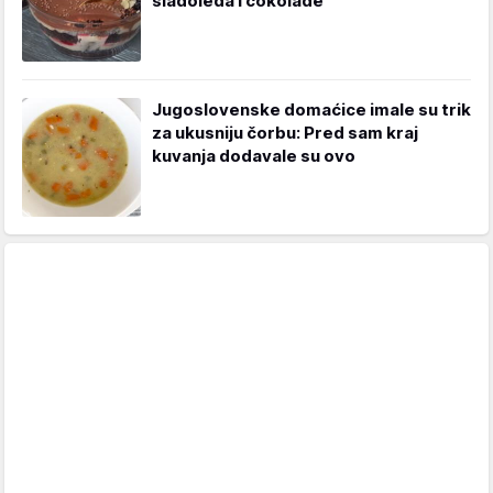
sladoleda i čokolade
Jugoslovenske domaćice imale su trik
za ukusniju čorbu: Pred sam kraj
kuvanja dodavale su ovo