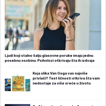
Ljudi koji stalno šalju glasovne poruke imaju jednu
posebnu osobinu: Psiholozi otkrivaju šta ih izdvaja
Koja slika Van Goga vas najviše
privlači? Test ličnosti otkriva šta vam
nedostaje za više sreće u životu