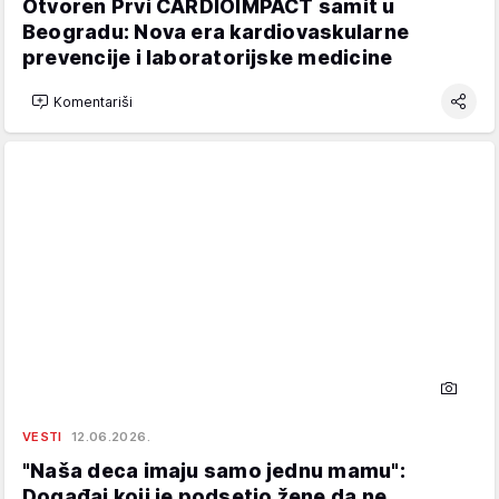
Otvoren Prvi CARDIOIMPACT samit u
Beogradu: Nova era kardiovaskularne
prevencije i laboratorijske medicine
Komentariši
VESTI
12.06.2026.
"Naša deca imaju samo jednu mamu":
Događaj koji je podsetio žene da ne