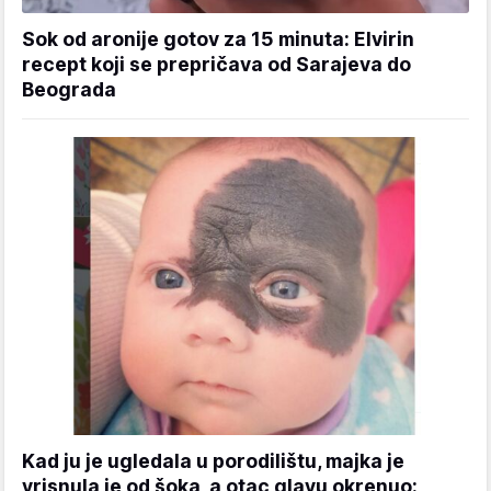
Sok od aronije gotov za 15 minuta: Elvirin
recept koji se prepričava od Sarajeva do
Beograda
Kad ju je ugledala u porodilištu, majka je
vrisnula je od šoka, a otac glavu okrenuo: