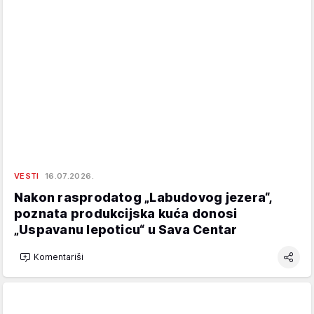
VESTI
16.07.2026.
Nakon rasprodatog „Labudovog jezera“,
poznata produkcijska kuća donosi
„Uspavanu lepoticu“ u Sava Centar
Komentariši