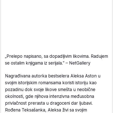
„Prelepo napisano, sa dopadljivim likovima. Radujem
se ostalim knjigama iz serijala.“ – NetGallery
Nagrađivana autorka bestselera Aleksa Aston u
svojim istorijskim romansama koristi istoriju kao
pozadinu dok svoje likove smešta u neobične
okolnosti, gde njihova intenzivna međusobna
privlačnost prerasta u dragoceni dar ljubavi.
Rođena Teksašanka, Aleksa živi sa svojim