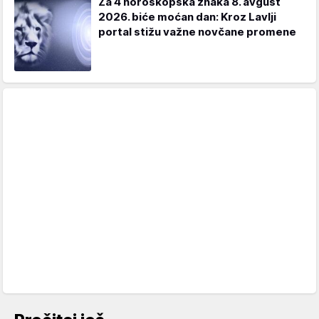
Za 4 horoskopska znaka 8. avgust
2026. biće moćan dan: Kroz Lavlji
portal stižu važne novčane promene