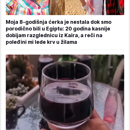
Moja 8-godišnja ćerka je nestala dok smo
porodično bili u Egiptu: 20 godina kasnije
dobijam razglednicu iz Kaira, a reči na
poleđini mi lede krv u žilama