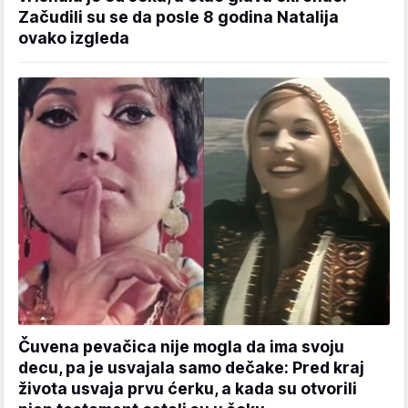
Začudili su se da posle 8 godina Natalija
ovako izgleda
Čuvena pevačica nije mogla da ima svoju
decu, pa je usvajala samo dečake: Pred kraj
života usvaja prvu ćerku, a kada su otvorili