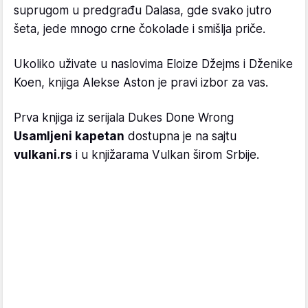
suprugom u predgrađu Dalasa, gde svako jutro
šeta, jede mnogo crne čokolade i smišlja priče.
Ukoliko uživate u naslovima Eloize Džejms i Dženike
Koen, knjiga Alekse Aston je pravi izbor za vas.
Prva knjiga iz serijala Dukes Done Wrong
Usamljeni kapetan
dostupna je na sajtu
vulkani.rs
i u knjižarama Vulkan širom Srbije.