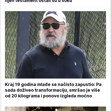
njen testament ostali su u šoku
Kraj 19 godina mlađe se načisto zapustio: Pa
sada doživeo transformaciju, smršao je više
od 20 kilograma i ponovo izgleda moćno