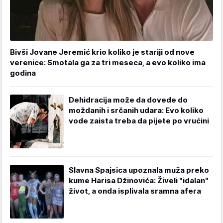
Bivši Jovane Jeremić krio koliko je stariji od nove
verenice: Smotala ga za tri meseca, a evo koliko ima
godina
Dehidracija može da dovede do
moždanih i srčanih udara: Evo koliko
vode zaista treba da pijete po vrućini
Slavna Spajsica upoznala muža preko
kume Harisa Džinovića: Živeli "idalan"
život, a onda isplivala sramna afera