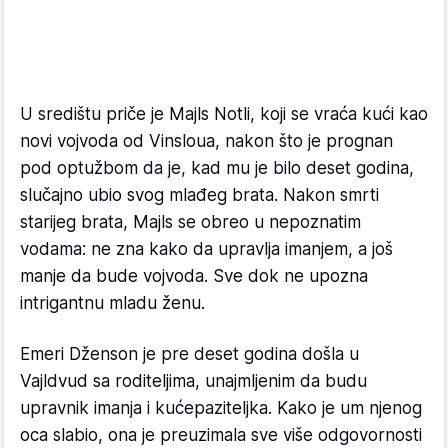
U središtu priče je Majls Notli, koji se vraća kući kao
novi vojvoda od Vinsloua, nakon što je prognan
pod optužbom da je, kad mu je bilo deset godina,
slučajno ubio svog mlađeg brata. Nakon smrti
starijeg brata, Majls se obreo u nepoznatim
vodama: ne zna kako da upravlja imanjem, a još
manje da bude vojvoda. Sve dok ne upozna
intrigantnu mladu ženu.
Emeri Dženson je pre deset godina došla u
Vajldvud sa roditeljima, unajmljenim da budu
upravnik imanja i kućepaziteljka. Kako je um njenog
oca slabio, ona je preuzimala sve više odgovornosti