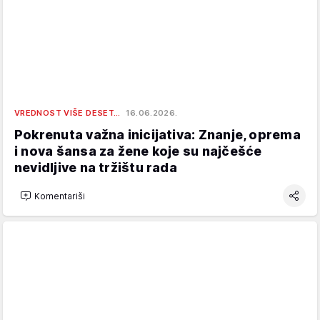
VREDNOST VIŠE DESET…
16.06.2026.
Pokrenuta važna inicijativa: Znanje, oprema
i nova šansa za žene koje su najčešće
nevidljive na tržištu rada
Komentariši