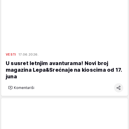
VESTI
17.06.2026.
U susret letnjim avanturama! Novi broj
magazina Lepa&Srećnaje na kioscima od 17.
juna
Komentariši