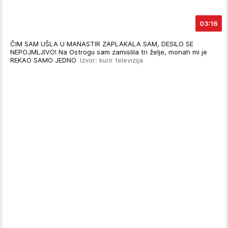
03:16
ČIM SAM UŠLA U MANASTIR ZAPLAKALA SAM, DESILO SE
NEPOJMLJIVO! Na Ostrogu sam zamislila tri želje, monah mi je
REKAO SAMO JEDNO
Izvor: kurir televizija