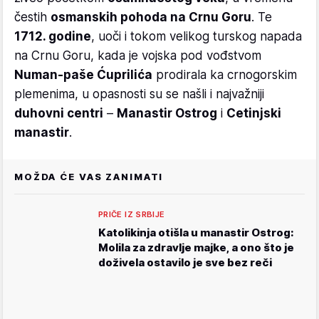
čestih
osmanskih pohoda na Crnu Goru
. Te
1712. godine
, uoči i tokom velikog turskog napada
na Crnu Goru, kada je vojska pod vođstvom
Numan-paše Ćuprilića
prodirala ka crnogorskim
plemenima, u opasnosti su se našli i najvažniji
duhovni centri
–
Manastir Ostrog
i
Cetinjski
manastir
.
MOŽDA ĆE VAS ZANIMATI
PRIČE IZ SRBIJE
Katolikinja otišla u manastir Ostrog:
Molila za zdravlje majke, a ono što je
doživela ostavilo je sve bez reči