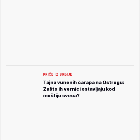
PRIČE IZ SRBIJE
Tajna vunenih čarapa na Ostrogu:
Zašto ih vernici ostavljaju kod
moštiju sveca?