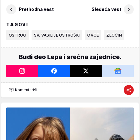
Prethodna vest
Sledeća vest
TAGOVI
OSTROG
SV. VASILIJE OSTROŠKI
OVCE
ZLOČIN
Budi deo Lepa i srećna zajednice.
Komentariši