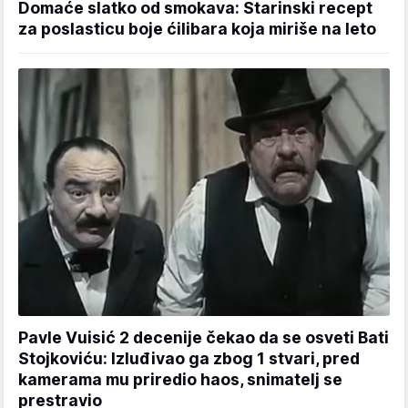
Domaće slatko od smokava: Starinski recept
za poslasticu boje ćilibara koja miriše na leto
Pavle Vuisić 2 decenije čekao da se osveti Bati
Stojkoviću: Izluđivao ga zbog 1 stvari, pred
kamerama mu priredio haos, snimatelj se
prestravio