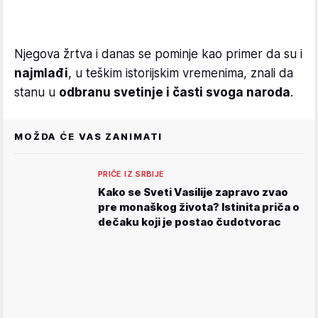
Njegova žrtva i danas se pominje kao primer da su i
najmlađi
, u teškim istorijskim vremenima, znali da
stanu u
odbranu svetinje i časti svoga naroda
.
MOŽDA ĆE VAS ZANIMATI
PRIČE IZ SRBIJE
Kako se Sveti Vasilije zapravo zvao
pre monaškog života? Istinita priča o
dečaku koji je postao čudotvorac