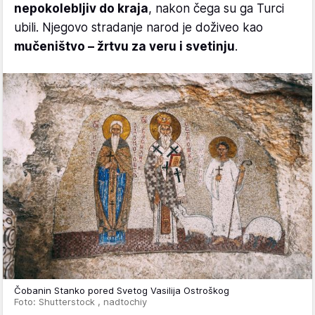
nepokolebljiv do kraja
, nakon čega su ga Turci
ubili. Njegovo stradanje narod je doživeo kao
mučeništvo – žrtvu za veru i svetinju
.
Čobanin Stanko pored Svetog Vasilija Ostroškog
Foto: Shutterstock , nadtochiy