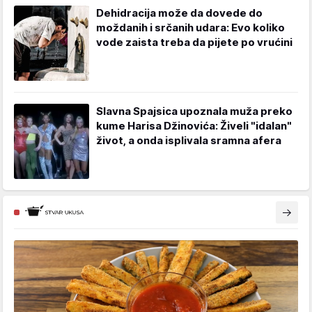
Dehidracija može da dovede do
moždanih i srčanih udara: Evo koliko
vode zaista treba da pijete po vrućini
Slavna Spajsica upoznala muža preko
kume Harisa Džinovića: Živeli "idalan"
život, a onda isplivala sramna afera