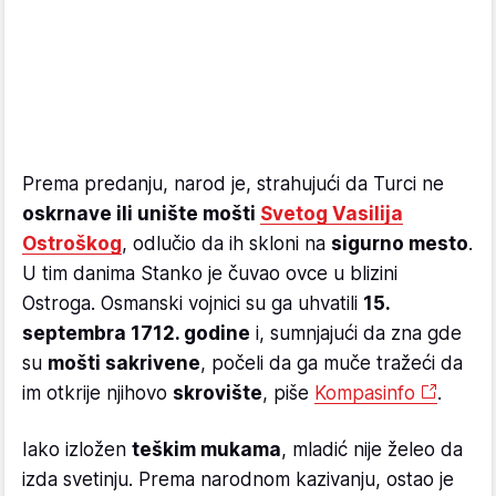
Prema predanju, narod je, strahujući da Turci ne
oskrnave ili unište mošti
Svetog Vasilija
Ostroškog
, odlučio da ih skloni na
sigurno mesto
.
U tim danima Stanko je čuvao ovce u blizini
Ostroga. Osmanski vojnici su ga uhvatili
15.
septembra 1712. godine
i, sumnjajući da zna gde
su
mošti sakrivene
, počeli da ga muče tražeći da
im otkrije njihovo
skrovište
, piše
Kompasinfo
.
Iako izložen
teškim mukama
, mladić nije želeo da
izda svetinju. Prema narodnom kazivanju, ostao je