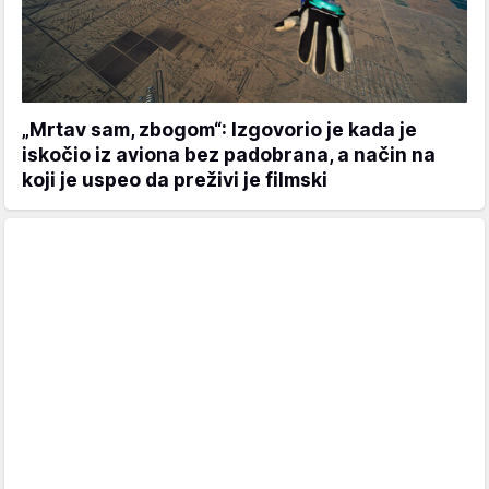
„Mrtav sam, zbogom“: Izgovorio je kada je
iskočio iz aviona bez padobrana, a način na
koji je uspeo da preživi je filmski