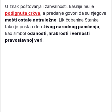
U znak poštovanja i zahvalnosti, kasnije mu je
podignuta crkva
, a predanje govori da su njegove
mošti ostale netruležne
. Lik čobanina Stanka
tako je postao deo
živog narodnog pamćenja
,
kao simbol
odanosti, hrabrosti i vernosti
pravoslavnoj veri
.