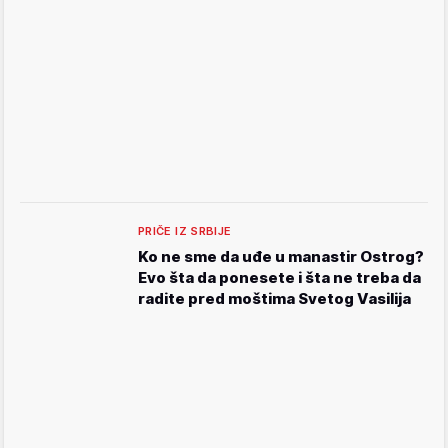
PRIČE IZ SRBIJE
Ko ne sme da uđe u manastir Ostrog?
Evo šta da ponesete i šta ne treba da
radite pred moštima Svetog Vasilija