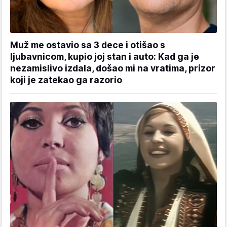
Muž me ostavio sa 3 dece i otišao s
ljubavnicom, kupio joj stan i auto: Kad ga je
nezamislivo izdala, došao mi na vratima, prizor
koji je zatekao ga razorio