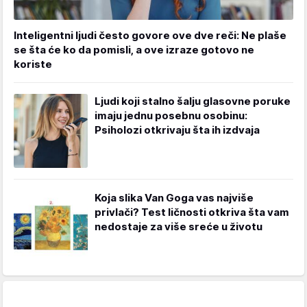
Inteligentni ljudi često govore ove dve reči: Ne plaše
se šta će ko da pomisli, a ove izraze gotovo ne
koriste
Ljudi koji stalno šalju glasovne poruke
imaju jednu posebnu osobinu:
Psiholozi otkrivaju šta ih izdvaja
Koja slika Van Goga vas najviše
privlači? Test ličnosti otkriva šta vam
nedostaje za više sreće u životu