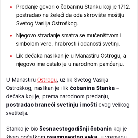
Predanje govori o čobaninu Stanku koji je 1712.
postradao ne želeći da oda skrovište moštiju
Svetog Vasilija Ostroškog.
Njegovo stradanje smatra se mučeništvom i
simbolom vere, hrabrosti i odanosti svetinji.
Lik dečaka naslikan je u Manastiru Ostrogu, a
njegovo ime ostalo je u narodnom pamćenju.
U Manastiru
Ostrogu
, uz lik Svetog Vasilija
Ostroškog, naslikan je i lik
čobanina Stanka
–
dečaka koji je, prema narodnom predanju,
postradao braneći svetinju i mošti
ovog velikog
svetitelja.
Stanko je bio
šesnaestogodišnji čobanin
koji je
živeo početkom
osamnaestog veka
, u vremenu