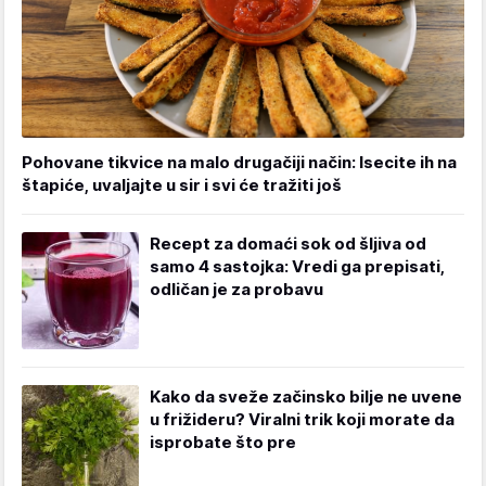
Pohovane tikvice na malo drugačiji način: Isecite ih na
štapiće, uvaljajte u sir i svi će tražiti još
Recept za domaći sok od šljiva od
samo 4 sastojka: Vredi ga prepisati,
odličan je za probavu
Kako da sveže začinsko bilje ne uvene
u frižideru? Viralni trik koji morate da
isprobate što pre