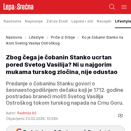
Naslovna
Najnovije
Zdrav život
Lepota i stil
Recepti
Lifestyl
Naslovna
Lifestyle
Priče iz Srbije
Ko je čobanin Stanko na
ikoni Svetog Vasilija Ostroškog
Zbog čega je čobanin Stanko ucrtan
pored Svetog Vasilija? Ni u najgorim
mukama turskog zločina, nije odustao
Predanje o čobaninu Stanku govori o
šesnaestogodišnjem dečaku koji je 1712. godine
postradao braneći mošti Svetog Vasilija
Ostroškog tokom turskog napada na Crnu Goru.
Autor:
Radmila Ilić
Objavljeno 23.02.2026. 10:26h