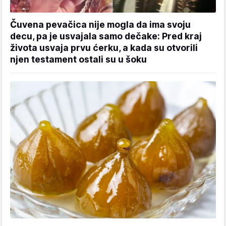
Čuvena pevačica nije mogla da ima svoju
decu, pa je usvajala samo dečake: Pred kraj
života usvaja prvu ćerku, a kada su otvorili
njen testament ostali su u šoku