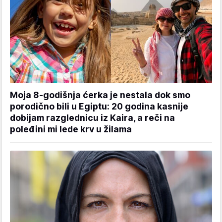
Moja 8-godišnja ćerka je nestala dok smo
porodično bili u Egiptu: 20 godina kasnije
dobijam razglednicu iz Kaira, a reči na
poleđini mi lede krv u žilama