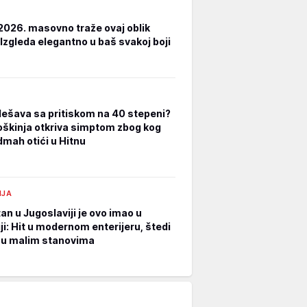
2026. masovno traže ovaj oblik
 Izgleda elegantno u baš svakoj boji
dešava sa pritiskom na 40 stepeni?
oškinja otkriva simptom zbog kog
dmah otići u Hitnu
IJA
an u Jugoslaviji je ovo imao u
ji: Hit u modernom enterijeru, štedi
 u malim stanovima