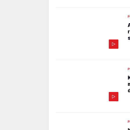
P
P
P