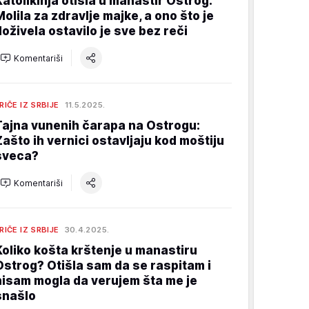
Katolikinja otišla u manastir Ostrog:
Molila za zdravlje majke, a ono što je
doživela ostavilo je sve bez reči
Komentariši
RIČE IZ SRBIJE
11.5.2025.
Tajna vunenih čarapa na Ostrogu:
Zašto ih vernici ostavljaju kod moštiju
sveca?
Komentariši
RIČE IZ SRBIJE
30.4.2025.
Koliko košta krštenje u manastiru
Ostrog? Otišla sam da se raspitam i
nisam mogla da verujem šta me je
snašlo