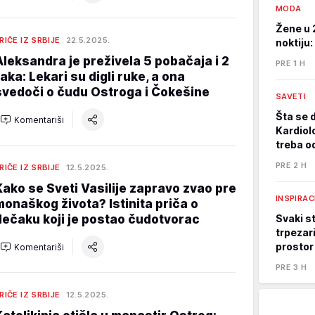
MODA
Žene u 
RIČE IZ SRBIJE
22.5.2025.
noktiju:
Aleksandra je preživela 5 pobačaja i 2
PRE 1 H
raka: Lekari su digli ruke, a ona
svedoči o čudu Ostroga i Čokešine
SAVETI
Šta se 
Komentariši
Kardiol
treba o
PRE 2 H
RIČE IZ SRBIJE
12.5.2025.
Kako se Sveti Vasilije zapravo zvao pre
INSPIRAC
monaškog života? Istinita priča o
dečaku koji je postao čudotvorac
Svaki st
trpezari
prostor
Komentariši
PRE 3 H
RIČE IZ SRBIJE
12.5.2025.