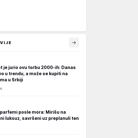
VIJE
t je jurio ovu torbu 2000-ih: Danas
vo u trendu, a može se kupiti na
ma u Srbiji
IN
i parfemi posle mora: Mirišu na
ni luksuz, savršeni uz preplanuli ten