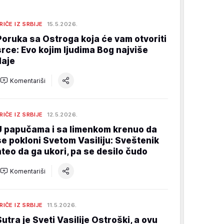
RIČE IZ SRBIJE
15.5.2026.
Poruka sa Ostroga koja će vam otvoriti
srce: Evo kojim ljudima Bog najviše
daje
Komentariši
RIČE IZ SRBIJE
12.5.2026.
U papučama i sa limenkom krenuo da
se pokloni Svetom Vasiliju: Sveštenik
hteo da ga ukori, pa se desilo čudo
Komentariši
RIČE IZ SRBIJE
11.5.2026.
Sutra je Sveti Vasilije Ostroški, a ovu