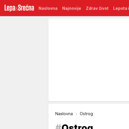
Naslovna
Najnovije
Zdrav život
Lepota i
Naslovna
Ostrog
#
Ostrog