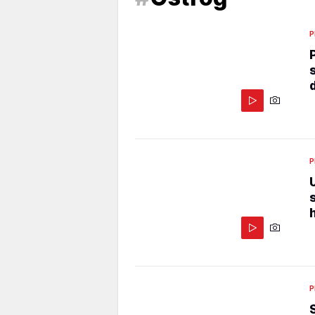
P
P
P