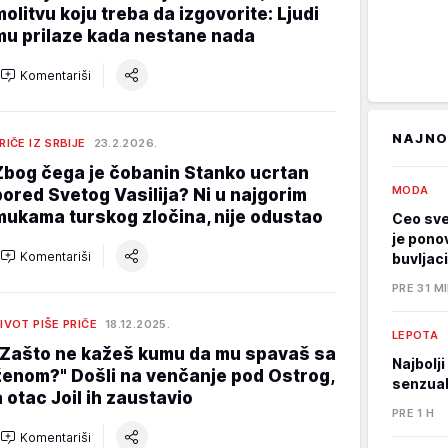
molitvu koju treba da izgovorite: Ljudi
mu prilaze kada nestane nada
Komentariši
NAJNO
RIČE IZ SRBIJE
23.2.2026.
Zbog čega je čobanin Stanko ucrtan
MODA
pored Svetog Vasilija? Ni u najgorim
mukama turskog zločina, nije odustao
Ceo sve
je pono
Komentariši
buvljaci
PRE 31 M
IVOT PIŠE PRIČE
18.12.2025.
LEPOTA
"Zašto ne kažeš kumu da mu spavaš sa
Najbolj
ženom?" Došli na venčanje pod Ostrog,
senzual
a otac Joil ih zaustavio
PRE 1 H
Komentariši