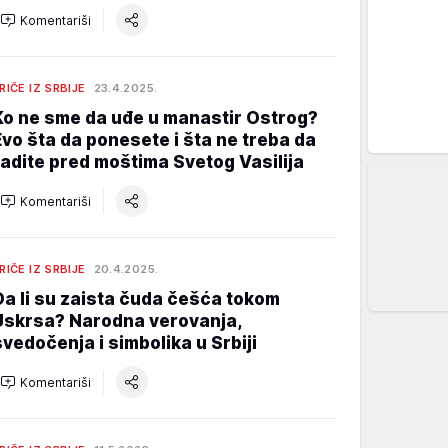
Komentariši
RIČE IZ SRBIJE
23.4.2025.
Ko ne sme da uđe u manastir Ostrog?
Evo šta da ponesete i šta ne treba da
radite pred moštima Svetog Vasilija
Komentariši
RIČE IZ SRBIJE
20.4.2025.
Da li su zaista čuda češća tokom
Uskrsa? Narodna verovanja,
svedočenja i simbolika u Srbiji
Komentariši