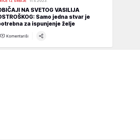
RIČE IZ SRBIJE
11.5.2023.
OBIČAJI NA SVETOG VASILIJA
OSTROŠKOG: Samo jedna stvar je
potrebna za ispunjenje želje
Komentariši