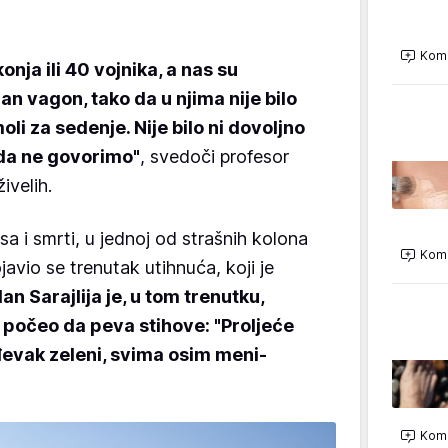
Kome
onja ili 40 vojnika, a nas su
an vagon, tako da u njima nije bilo
oli za sedenje. Nije bilo ni dovoljno
i da ne govorimo"
, svedoči profesor
ivelih.
a i smrti, u jednoj od strašnih kolona
Kome
avio se trenutak utihnuća, koji je
an Sarajlija je, u tom trenutku,
počeo da peva stihove: "Proljeće
đevak zeleni, svima osim meni-
Kome