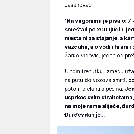
Jasenovac.
"Na vagonima je pisalo: 7 k
smeštali po 200 ljudi u jed
mesta ni za stajanje, a kam
vazduha, a o vodi i hrani 
Žarko Vidović, jedan od prež
U tom trenutku, između užas
na putu do vozova smrti, poj
potom prekinula pesma.
Jed
usprkos svim strahotama, 
na moje rame slijeće, đur
Đurđevdan je..."