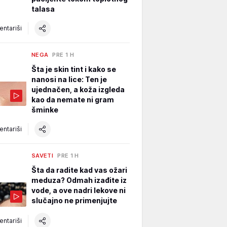
talasa
ntariši
NEGA
PRE 1 H
Šta je skin tint i kako se
nanosi na lice: Ten je
ujednačen, a koža izgleda
kao da nemate ni gram
šminke
ntariši
SAVETI
PRE 1 H
Šta da radite kad vas ožari
meduza? Odmah izađite iz
vode, a ove nadri lekove ni
slučajno ne primenjujte
ntariši