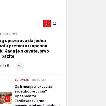
E
PRE 0 MIN
og upozorava da jedna
kafu pretvara u opasan
k: Kada je skuvate, prvo
 pazite
ntariši
ZDRAVLJE
PRE 30 MIN
Da li menjati lekove za
srce zbog vrućina?
Opasnost za
kardiovaskularne
pacijente tokom toplotnog