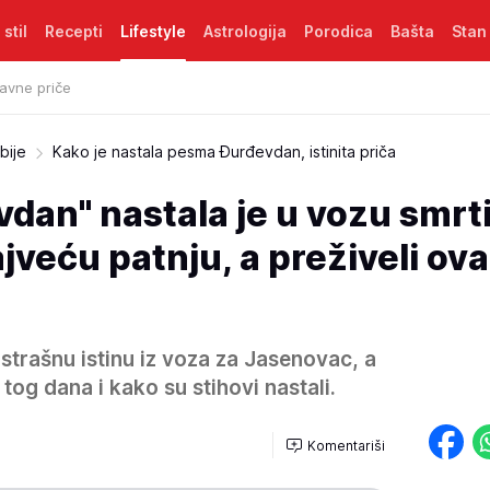
 stil
Recepti
Lifestyle
Astrologija
Porodica
Bašta
Stan
avne priče
bije
Kako je nastala pesma Đurđevdan, istinita priča
an" nastala je u vozu smrti
ajveću patnju, a preživeli ov
strašnu istinu iz voza za Jasenovac, a
 tog dana i kako su stihovi nastali.
Komentariši