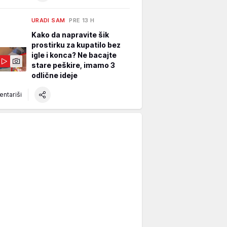
URADI SAM
PRE 13 H
Kako da napravite šik
prostirku za kupatilo bez
igle i konca? Ne bacajte
stare peškire, imamo 3
odlične ideje
ntariši