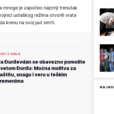
a mnoge je započeo najcrnji trenutak
ojnici ustaškog režima otvorili vrata
a da krenu na svoj put smrti.
RIČE IZ SRBIJE
a Đurđevdan se obavezno pomolite
vetom Đorđu: Moćna molitva za
aštitu, snagu i veru u teškim
remenima
NAJNO