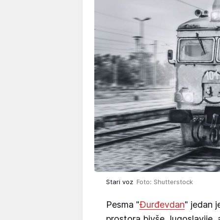
Stari voz
Foto: Shutterstock
Pesma "
Đurđevdan
" jedan j
prostora bivše Jugoslavije, a