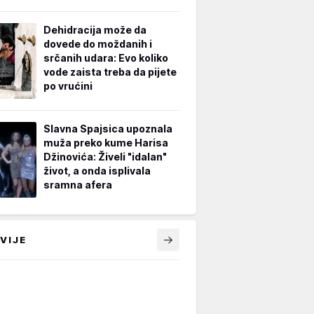
Dehidracija može da
dovede do moždanih i
srčanih udara: Evo koliko
vode zaista treba da pijete
po vrućini
Slavna Spajsica upoznala
muža preko kume Harisa
Džinovića: Živeli "idalan"
život, a onda isplivala
sramna afera
VIJE