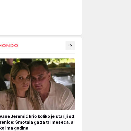
vane Jeremić krio koliko je stariji od
renice: Smotala ga za tri meseca, a
iko ima godina