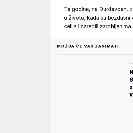
Te godine, na Đurđevdan, z
u životu, kada su bezdušni v
ćelija i naredili zarobljenim
MOŽDA ĆE VAS ZANIMATI
P
N
S
z
v