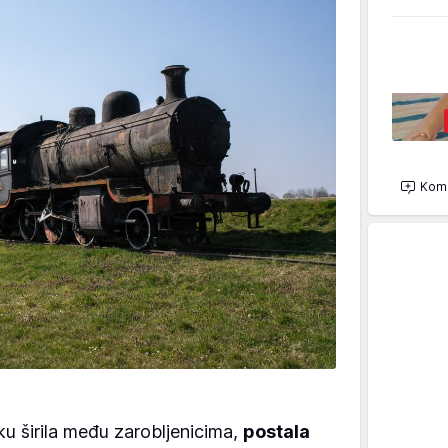
Kome
u širila među zarobljenicima,
postala