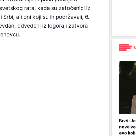
vetskog rata, kada su zatočenici iz
Srbi, a i oni koji su ih podržavali, 6.
vdan, odvedeni iz logora i zatvora
senovcu.
Bivši Jo
nove ve
evo kol