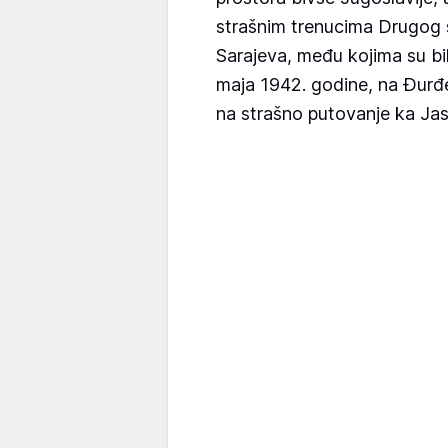
strašnim trenucima Drugog s
Sarajeva, među kojima su bili 
maja 1942. godine, na Đurđe
na strašno putovanje ka Ja