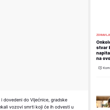
ZDRAVLJ
Onkol
stvar 
napita
na ovo
Kome
a i dovedeni do Vijećnice, gradske
kali vozovi smrti koji će ih odvesti u