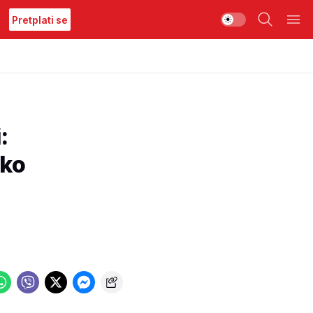
Pretplati se
:
ako