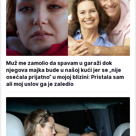
Muž me zamolio da spavam u garaži dok
njegova majka bude u našoj kući jer se „nije
osećala prijatno“ u mojoj blizini: Pristala sam
ali moj uslov ga je zaledio