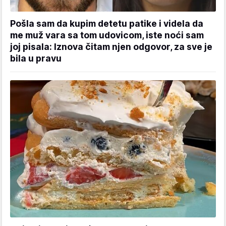
Pošla sam da kupim detetu patike i videla da
me muž vara sa tom udovicom, iste noći sam
joj pisala: Iznova čitam njen odgovor, za sve je
bila u pravu