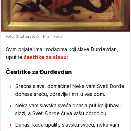
Foto: Shutterstock , Hramikona
Svim prijateljima i rođacima koji slave Đurđevdan,
uputite
čestitke za slavu
:
Čestitke za Đurđevdan
Srećna slava, domaćine! Neka vam Sveti Đorđe
donese sreću, zdravlje i mir u vaš dom.
Neka vam slavska sveća obasja put ka ljubavi i
slozi, a Sveti Đorđe čuva vašu porodicu.
Danas, kada upalite slavsku sveću, neka vam