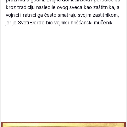
kroz tradiciju nasledile ovog sveca kao zaštitnika, a
vojnici i ratnici ga često smatraju svojim zaštitnikom,
jer je Sveti Đorđe bio vojnik i hrišćanski mučenik.