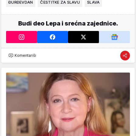
ĐURĐEVDAN
ČESTITKE ZA SLAVU
SLAVA
Budi deo Lepa i srećna zajednice.
Komentariši