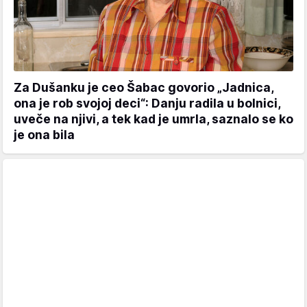
Za Dušanku je ceo Šabac govorio „Jadnica,
ona je rob svojoj deci“: Danju radila u bolnici,
uveče na njivi, a tek kad je umrla, saznalo se ko
je ona bila