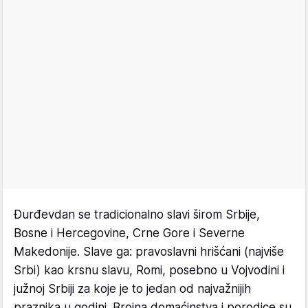
Đurđevdan se tradicionalno slavi širom Srbije,
Bosne i Hercegovine, Crne Gore i Severne
Makedonije. Slave ga: pravoslavni hrišćani (najviše
Srbi) kao krsnu slavu, Romi, posebno u Vojvodini i
južnoj Srbiji za koje je to jedan od najvažnijih
praznika u godini. Brojna domaćinstva i porodice su