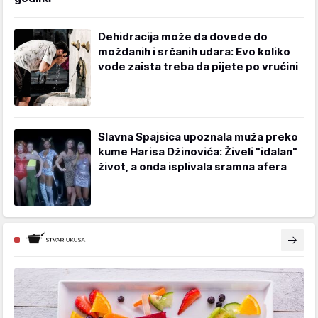
Dehidracija može da dovede do
moždanih i srčanih udara: Evo koliko
vode zaista treba da pijete po vrućini
Slavna Spajsica upoznala muža preko
kume Harisa Džinovića: Živeli "idalan"
život, a onda isplivala sramna afera