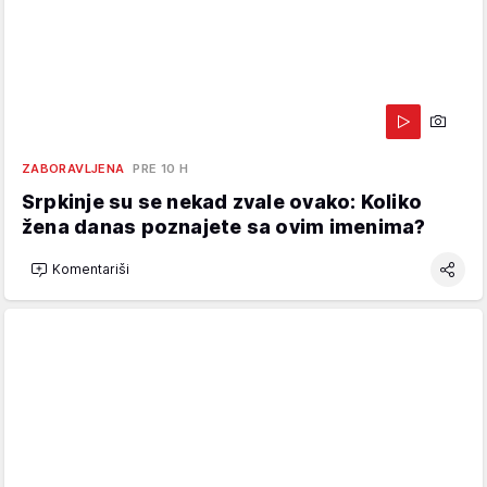
ZABORAVLJENA
PRE 10 H
Srpkinje su se nekad zvale ovako: Koliko
žena danas poznajete sa ovim imenima?
Komentariši