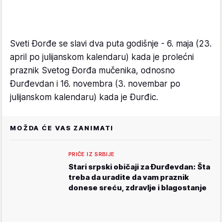
Sveti Đorđe se slavi dva puta godišnje - 6. maja (23.
april po julijanskom kalendaru) kada je prolećni
praznik Svetog Đorđa mučenika, odnosno
Đurđevdan i 16. novembra (3. novembar po
julijanskom kalendaru) kada je Đurđic.
MOŽDA ĆE VAS ZANIMATI
PRIČE IZ SRBIJE
Stari srpski običaji za Đurđevdan: Šta
treba da uradite da vam praznik
donese sreću, zdravlje i blagostanje