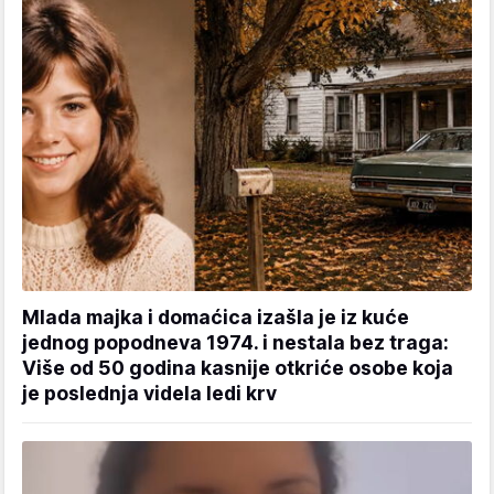
Mlada majka i domaćica izašla je iz kuće
jednog popodneva 1974. i nestala bez traga:
Više od 50 godina kasnije otkriće osobe koja
je poslednja videla ledi krv