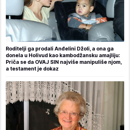
Roditelji ga prodali Anđelini Džoli, a ona ga
donela u Holivud kao kambodžansku amajliju:
Priča se da OVAJ SIN najviše manipuliše njom,
a testament je dokaz