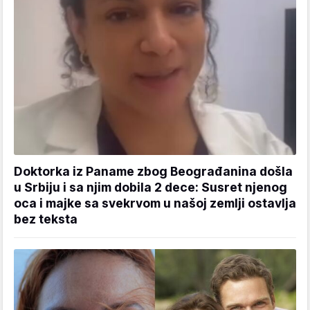
Doktorka iz Paname zbog Beograđanina došla
u Srbiju i sa njim dobila 2 dece: Susret njenog
oca i majke sa svekrvom u našoj zemlji ostavlja
bez teksta