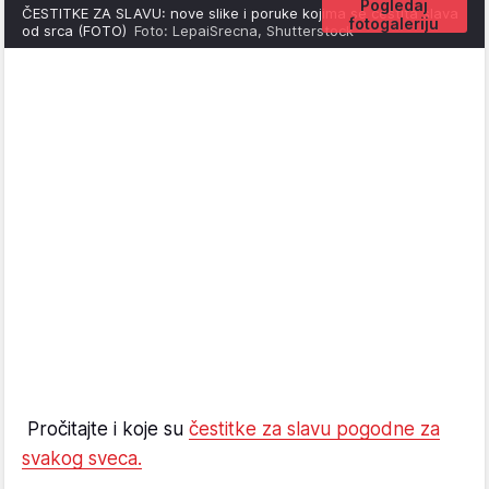
Pogledaj
ČESTITKE ZA SLAVU: nove slike i poruke kojima se čestita slava
fotogaleriju
od srca (FOTO)
Foto: LepaiSrecna, Shutterstock
Pročitajte i koje su
čestitke za slavu pogodne za
svakog sveca.