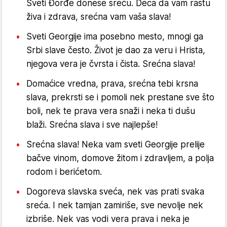
Sveti Đorđe donese sreću. Deca da vam rastu
živa i zdrava, srećna vam vaša slava!
Sveti Georgije ima posebno mesto, mnogi ga
Srbi slave često. Život je dao za veru i Hrista,
njegova vera je čvrsta i čista. Srećna slava!
Domaćice vredna, prava, srećna tebi krsna
slava, prekrsti se i pomoli nek prestane sve što
boli, nek te prava vera snaži i neka ti dušu
blaži. Srećna slava i sve najlepše!
Srećna slava! Neka vam sveti Georgije prelije
bačve vinom, domove žitom i zdravljem, a polja
rodom i berićetom.
Dogoreva slavska sveća, nek vas prati svaka
sreća. I nek tamjan zamiriše, sve nevolje nek
izbriše. Nek vas vodi vera prava i neka je