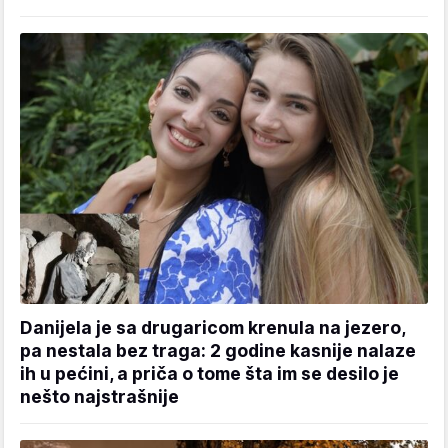
Danijela je sa drugaricom krenula na jezero,
pa nestala bez traga: 2 godine kasnije nalaze
ih u pećini, a priča o tome šta im se desilo je
nešto najstrašnije