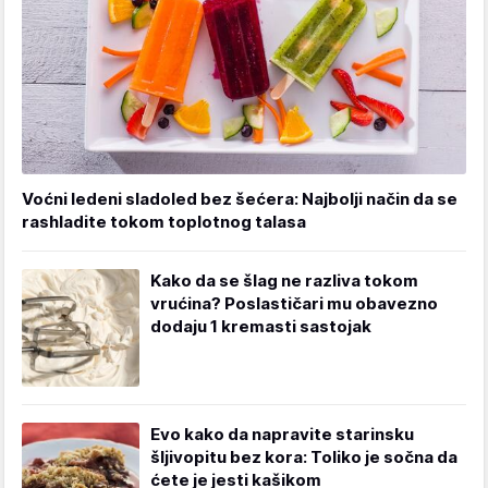
Voćni ledeni sladoled bez šećera: Najbolji način da se
rashladite tokom toplotnog talasa
Kako da se šlag ne razliva tokom
vrućina? Poslastičari mu obavezno
dodaju 1 kremasti sastojak
Evo kako da napravite starinsku
šljivopitu bez kora: Toliko je sočna da
ćete je jesti kašikom