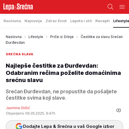
Naslovna
Najnovije
Zdrav život
Lepota i stil
Recepti
Lifestyl
Naslovna
Lifestyle
Priče iz Srbije
Čestitke za slavu Srećan
Đurđevdan
SREĆNA SLAVA
Najlepše čestitke za Đurđevdan:
Odabranim rečima poželite domaćinima
srećnu slavu
Srećan Đurđevdan, ne propustite da pošaljete
čestitke svima koji slave.
Jasmina Glišić
Objavljeno 06.05.2025. 9:47h
Dodajte Lepa & Srećna u vaš Google izbor