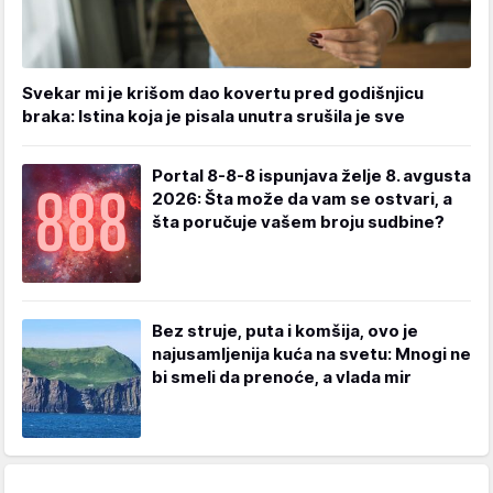
Svekar mi je krišom dao kovertu pred godišnjicu
braka: Istina koja je pisala unutra srušila je sve
Portal 8-8-8 ispunjava želje 8. avgusta
2026: Šta može da vam se ostvari, a
šta poručuje vašem broju sudbine?
Bez struje, puta i komšija, ovo je
najusamljenija kuća na svetu: Mnogi ne
bi smeli da prenoće, a vlada mir