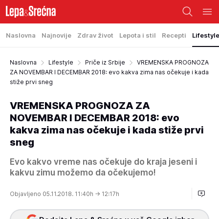
Naslovna
Najnovije
Zdrav život
Lepota i stil
Recepti
Lifestyl
Naslovna
Lifestyle
Priče iz Srbije
VREMENSKA PROGNOZA
ZA NOVEMBAR I DECEMBAR 2018: evo kakva zima nas očekuje i kada
stiže prvi sneg
VREMENSKA PROGNOZA ZA
NOVEMBAR I DECEMBAR 2018: evo
kakva zima nas očekuje i kada stiže prvi
sneg
Evo kakvo vreme nas očekuje do kraja jeseni i
kakvu zimu možemo da očekujemo!
Objavljeno 05.11.2018. 11:40h
→ 12:17h