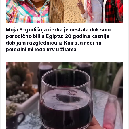
Moja 8-godišnja ćerka je nestala dok smo
porodično bili u Egiptu: 20 godina kasnije
dobijam razglednicu iz Kaira, a reči na
poleđini mi lede krv u žilama