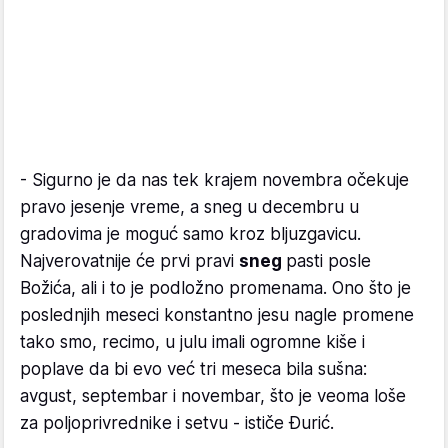
- Sigurno je da nas tek krajem novembra očekuje
pravo jesenje vreme, a sneg u decembru u
gradovima je moguć samo kroz bljuzgavicu.
Najverovatnije će prvi pravi
sneg
pasti posle
Božića, ali i to je podložno promenama. Ono što je
poslednjih meseci konstantno jesu nagle promene
tako smo, recimo, u julu imali ogromne kiše i
poplave da bi evo već tri meseca bila sušna:
avgust, septembar i novembar, što je veoma loše
za poljoprivrednike i setvu - ističe Đurić.