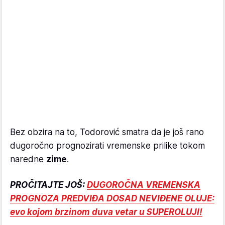
Bez obzira na to, Todorović smatra da je još rano
dugoročno prognozirati vremenske prilike tokom
naredne
zime
.
PROČITAJTE JOŠ:
DUGOROČNA VREMENSKA
PROGNOZA PREDVIĐA DOSAD NEVIĐENE OLUJE:
evo kojom brzinom duva vetar u SUPEROLUJI!