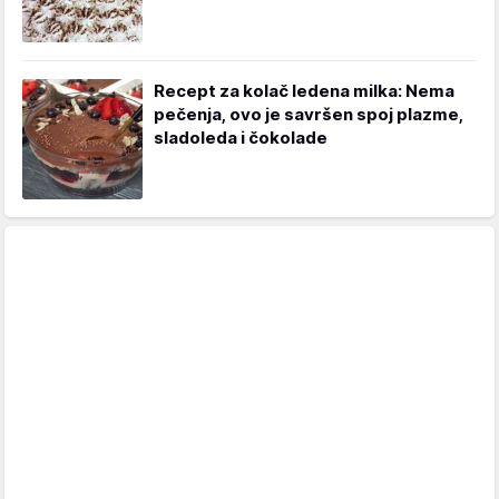
Recept za kolač ledena milka: Nema
pečenja, ovo je savršen spoj plazme,
sladoleda i čokolade