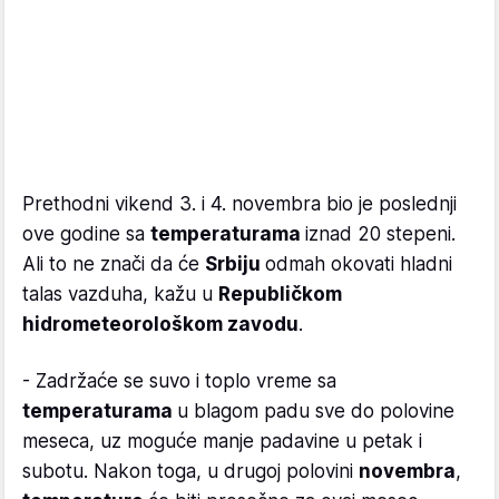
Prethodni vikend 3. i 4. novembra bio je poslednji
ove godine sa
temperaturama
iznad 20 stepeni.
Ali to ne znači da će
Srbiju
odmah okovati hladni
talas vazduha, kažu u
Republičkom
hidrometeorološkom zavodu
.
- Zadržaće se suvo i toplo vreme sa
temperaturama
u blagom padu sve do polovine
meseca, uz moguće manje padavine u petak i
subotu. Nakon toga, u drugoj polovini
novembra
,