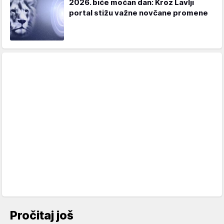
2026. biće moćan dan: Kroz Lavlji
portal stižu važne novčane promene
Pročitaj još