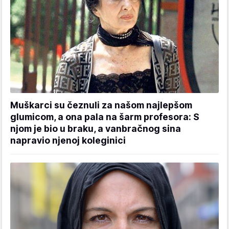
Muškarci su čeznuli za našom najlepšom
glumicom, a ona pala na šarm profesora: S
njom je bio u braku, a vanbračnog sina
napravio njenoj koleginici