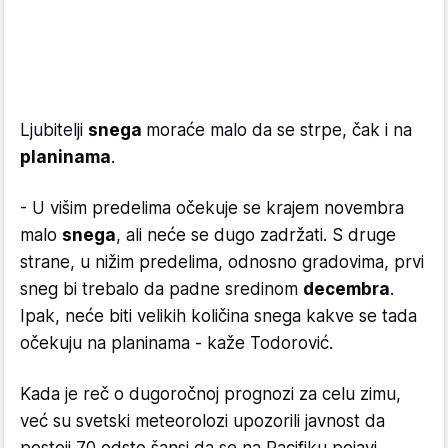
Ljubitelji
snega
moraće malo da se strpe, čak i na
planinama
.
- U višim predelima očekuje se krajem novembra
malo
snega
, ali neće se dugo zadržati. S druge
strane, u nižim predelima, odnosno gradovima, prvi
sneg bi trebalo da padne sredinom
decembra
.
Ipak, neće biti velikih količina snega kakve se tada
očekuju na planinama - kaže Todorović.
Kada je reč o dugoročnoj prognozi za celu zimu,
već su svetski meteorolozi upozorili javnost da
postoji 70 odsto šansi da se na Pacifiku pojavi