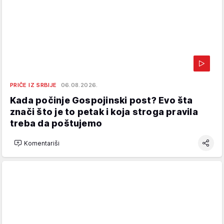
PRIČE IZ SRBIJE
06.08.2026.
Kada počinje Gospojinski post? Evo šta
znači što je to petak i koja stroga pravila
treba da poštujemo
Komentariši