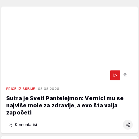
PRIČE IZ SRBIJE
08.08.2026.
Sutra je Sveti Pantelejmon: Vernici mu se
najviše mole za zdravlje, a evo šta valja
započeti
Komentariši