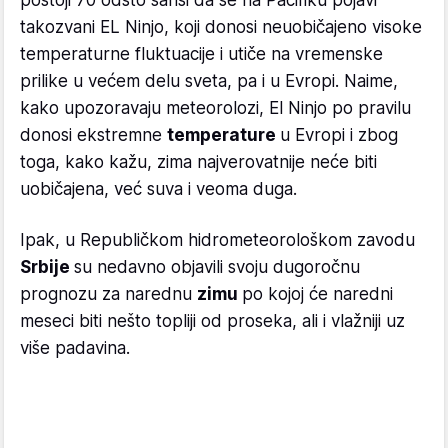
takozvani EL Ninjo, koji donosi neuobičajeno visoke
temperaturne fluktuacije i utiče na vremenske
prilike u većem delu sveta, pa i u Evropi. Naime,
kako upozoravaju meteorolozi, El Ninjo po pravilu
donosi ekstremne
temperature
u Evropi i zbog
toga, kako kažu, zima najverovatnije neće biti
uobičajena, već suva i veoma duga.
Ipak, u Republičkom hidrometeorološkom zavodu
Srbije
su nedavno objavili svoju dugoročnu
prognozu za narednu
zimu
po kojoj će naredni
meseci biti nešto topliji od proseka, ali i vlažniji uz
više padavina.