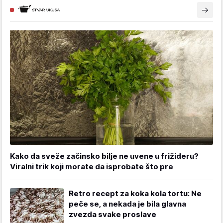
Kako da sveže začinsko bilje ne uvene u frižideru?
Viralni trik koji morate da isprobate što pre
Retro recept za koka kola tortu: Ne
peče se, a nekada je bila glavna
zvezda svake proslave