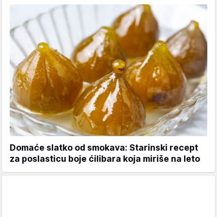
Domaće slatko od smokava: Starinski recept
za poslasticu boje ćilibara koja miriše na leto