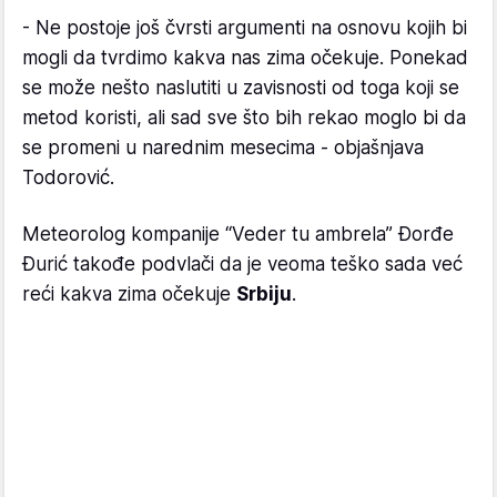
- Ne postoje još čvrsti argumenti na osnovu kojih bi
mogli da tvrdimo kakva nas zima očekuje. Ponekad
se može nešto naslutiti u zavisnosti od toga koji se
metod koristi, ali sad sve što bih rekao moglo bi da
se promeni u narednim mesecima - objašnjava
Todorović.
Meteorolog kompanije “Veder tu ambrela” Đorđe
Đurić takođe podvlači da je veoma teško sada već
reći kakva zima očekuje
Srbiju
.