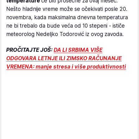
temperature
će biti prosečne za ovaj mesec.
Nešto hladnije vreme može se očekivati posle 20.
novembra, kada maksimalna dnevna temperatura
ne bi trebalo da bude veća od 10 stepeni - ističe
meteorolog Nedeljko Todorović iz ovog zavoda.
PROČITAJTE JOŠ:
DA LI SRBIMA VIŠE
ODGOVARA LETNJE ILI ZIMSKO RAČUNANJE
VREMENA: manje stresa i više produktivnosti