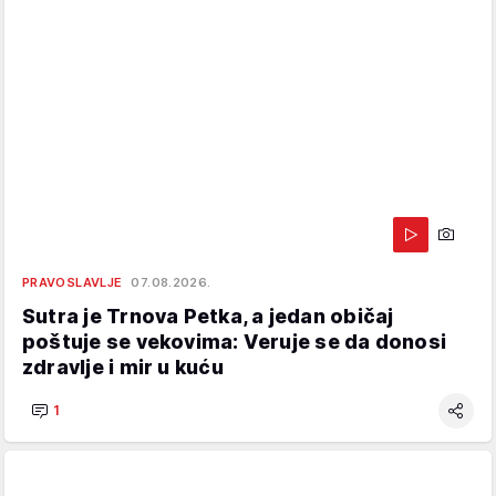
PRAVOSLAVLJE
07.08.2026.
Sutra je Trnova Petka, a jedan običaj
poštuje se vekovima: Veruje se da donosi
zdravlje i mir u kuću
1