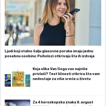
Ljudi koji stalno šalju glasovne poruke imaju jednu
posebnu osobinu: Psiholozi otkrivaju šta ih izdvaja
Koja slika Van Goga vas najviše
privlači? Test ličnosti otkriva šta vam
nedostaje za više sreće u životu
Za 4 horoskopska znaka 8. avgust