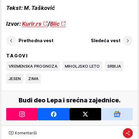
Tekst: M. Tašković
Izvor:
Kurir.rs
/
Blic
Prethodna vest
Sledeća vest
TAGOVI
VREMENSKA PROGNOZA
MIHOLJSKO LETO
SRBIJA
JESEN
ZIMA
Budi deo Lepa i srećna zajednice.
Komentariši