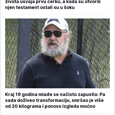
života usvaja prvu ćerku, a kada su otvorili
njen testament ostali su u šoku
Kraj 19 godina mlađe se načisto zapustio: Pa
sada doživeo transformaciju, smršao je više
od 20 kilograma i ponovo izgleda moćno