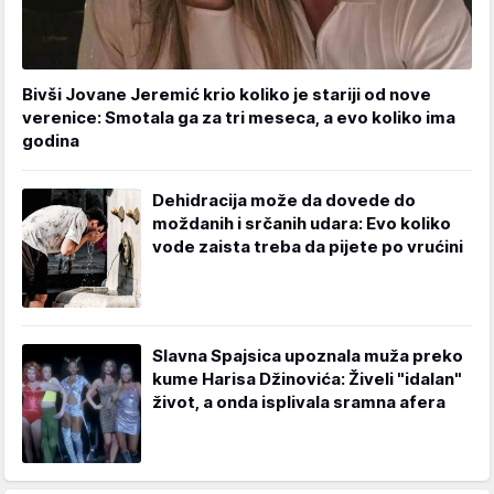
Bivši Jovane Jeremić krio koliko je stariji od nove
verenice: Smotala ga za tri meseca, a evo koliko ima
godina
Dehidracija može da dovede do
moždanih i srčanih udara: Evo koliko
vode zaista treba da pijete po vrućini
Slavna Spajsica upoznala muža preko
kume Harisa Džinovića: Živeli "idalan"
život, a onda isplivala sramna afera