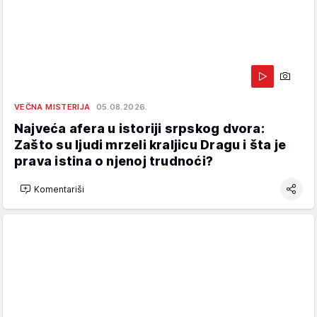
VEČNA MISTERIJA
05.08.2026.
Najveća afera u istoriji srpskog dvora:
Zašto su ljudi mrzeli kraljicu Dragu i šta je
prava istina o njenoj trudnoći?
Komentariši