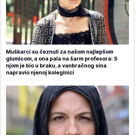
Muškarci su čeznuli za našom najlepšom
glumicom, a ona pala na šarm profesora: S
njom je bio u braku, a vanbračnog sina
napravio njenoj koleginici