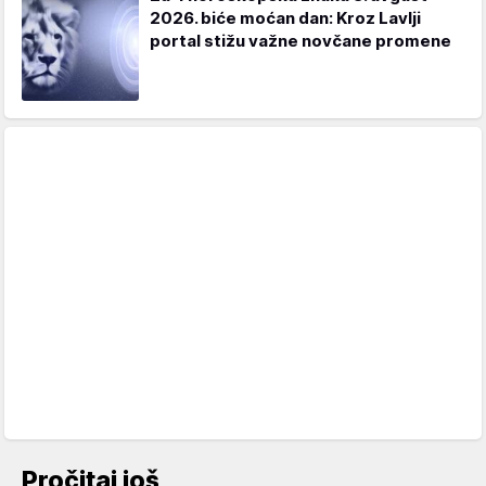
2026. biće moćan dan: Kroz Lavlji
portal stižu važne novčane promene
Pročitaj još