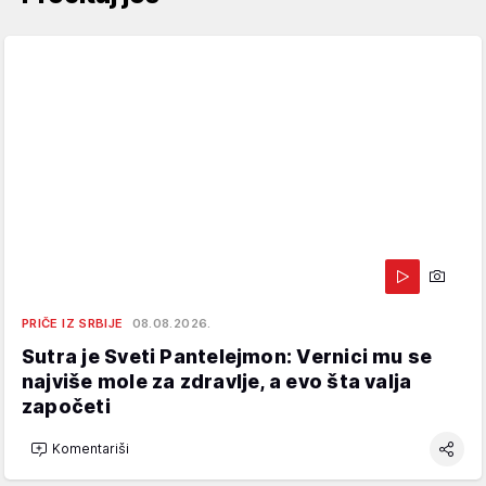
PRIČE IZ SRBIJE
08.08.2026.
Sutra je Sveti Pantelejmon: Vernici mu se
najviše mole za zdravlje, a evo šta valja
započeti
Komentariši