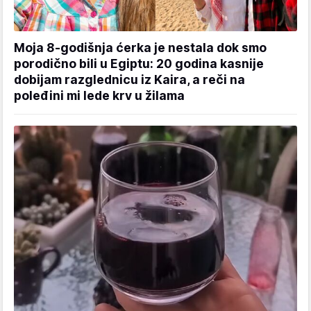
Moja 8-godišnja ćerka je nestala dok smo
porodično bili u Egiptu: 20 godina kasnije
dobijam razglednicu iz Kaira, a reči na
poleđini mi lede krv u žilama