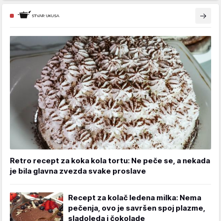
Retro recept za koka kola tortu: Ne peče se, a nekada
je bila glavna zvezda svake proslave
Recept za kolač ledena milka: Nema
pečenja, ovo je savršen spoj plazme,
sladoleda i čokolade