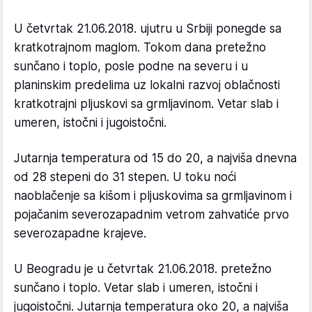
U četvrtak 21.06.2018. ujutru u Srbiji ponegde sa
kratkotrajnom maglom. Tokom dana pretežno
sunčano i toplo, posle podne na severu i u
planinskim predelima uz lokalni razvoj oblačnosti
kratkotrajni pljuskovi sa grmljavinom. Vetar slab i
umeren, istočni i jugoistočni.
Jutarnja temperatura od 15 do 20, a najviša dnevna
od 28 stepeni do 31 stepen. U toku noći
naoblačenje sa kišom i pljuskovima sa grmljavinom i
pojačanim severozapadnim vetrom zahvatiće prvo
severozapadne krajeve.
U Beogradu je u četvrtak 21.06.2018. pretežno
sunčano i toplo. Vetar slab i umeren, istočni i
jugoistočni. Jutarnja temperatura oko 20, a najviša