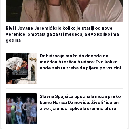
Bivši Jovane Jeremić krio koliko je stariji od nove
verenice: Smotala ga za tri meseca, a evo koliko ima
godina
Dehidracija može da dovede do
moždanih i srčanih udara: Evo koliko
vode zaista treba da pijete po vrućini
Slavna Spajsica upoznala muža preko
kume Harisa Džinovića: Živeli "idalan"
život, a onda isplivala sramna afera