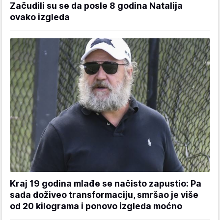
Začudili su se da posle 8 godina Natalija
ovako izgleda
Kraj 19 godina mlađe se načisto zapustio: Pa
sada doživeo transformaciju, smršao je više
od 20 kilograma i ponovo izgleda moćno