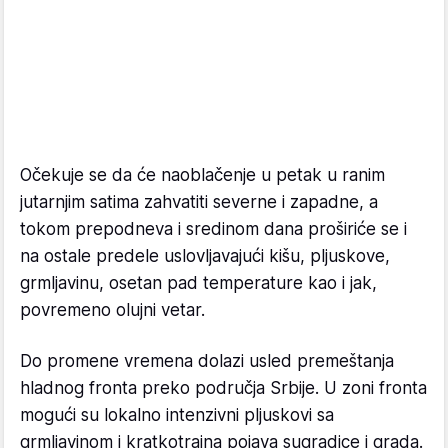
Očekuje se da će naoblačenje u petak u ranim
jutarnjim satima zahvatiti severne i zapadne, a
tokom prepodneva i sredinom dana proširiće se i
na ostale predele uslovljavajući kišu, pljuskove,
grmljavinu, osetan pad temperature kao i jak,
povremeno olujni vetar.
Do promene vremena dolazi usled premeštanja
hladnog fronta preko područja Srbije. U zoni fronta
mogući su lokalno intenzivni pljuskovi sa
grmljavinom i kratkotrajna pojava sugradice i grada.