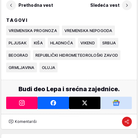
Prethodna vest
Sledeća vest
TAGOVI
VREMENSKA PROGNOZA
VREMENSKA NEPOGODA
PLJUSAK
KIŠA
HLADNOĆA
VIKEND
SRBIJA
BEOGRAD
REPUBLIČKI HIDROMETEOROLOŠKI ZAVOD
GRMLJAVINA
OLUJA
Budi deo Lepa i srećna zajednice.
Komentariši