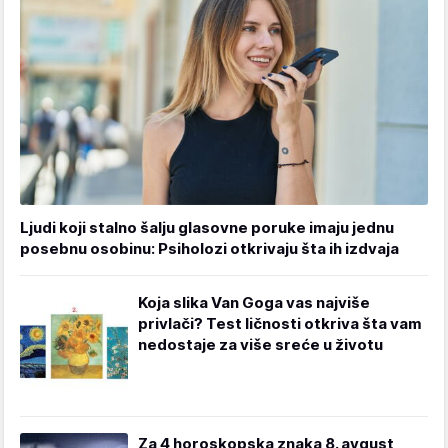
Ljudi koji stalno šalju glasovne poruke imaju jednu
posebnu osobinu: Psiholozi otkrivaju šta ih izdvaja
Koja slika Van Goga vas najviše
privlači? Test ličnosti otkriva šta vam
nedostaje za više sreće u životu
Za 4 horoskopska znaka 8. avgust