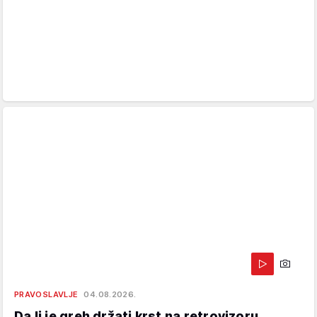
PRAVOSLAVLJE
04.08.2026.
Da li je greh držati krst na retrovizoru