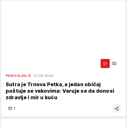
PRAVOSLAVLJE
07.08.2026.
Sutra je Trnova Petka, a jedan običaj
poštuje se vekovima: Veruje se da donosi
zdravlje i mir u kuću
1