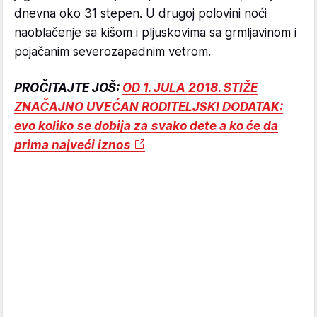
dnevna oko 31 stepen. U drugoj polovini noći
naoblačenje sa kišom i pljuskovima sa grmljavinom i
pojačanim severozapadnim vetrom.
PROČITAJTE JOŠ:
OD 1. JULA 2018. STIŽE
ZNAČAJNO UVEĆAN RODITELJSKI DODATAK:
evo koliko se dobija za svako dete a ko će da
prima najveći iznos