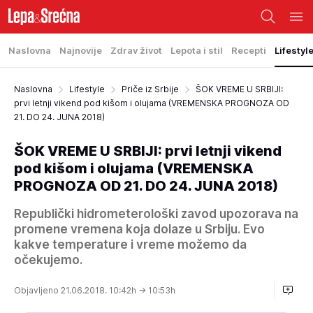
Naslovna
Najnovije
Zdrav život
Lepota i stil
Recepti
Lifestyl
Naslovna
Lifestyle
Priče iz Srbije
ŠOK VREME U SRBIJI:
prvi letnji vikend pod kišom i olujama (VREMENSKA PROGNOZA OD
21. DO 24. JUNA 2018)
ŠOK VREME U SRBIJI: prvi letnji vikend
pod kišom i olujama (VREMENSKA
PROGNOZA OD 21. DO 24. JUNA 2018)
Republički hidrometerološki zavod upozorava na
promene vremena koja dolaze u Srbiju. Evo
kakve temperature i vreme možemo da
očekujemo.
Objavljeno 21.06.2018. 10:42h
→ 10:53h