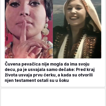
Čuvena pevačica nije mogla da ima svoju
decu, pa je usvajala samo dečake: Pred kraj
života usvaja prvu ćerku, a kada su otvorili
njen testament ostali su u šoku