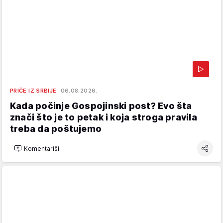
PRIČE IZ SRBIJE
06.08.2026.
Kada počinje Gospojinski post? Evo šta
znači što je to petak i koja stroga pravila
treba da poštujemo
Komentariši