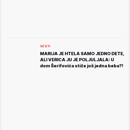
VESTI
MARIJA JE HTELA SAMO JEDNO DETE,
ALI VERICA JU JE POLJULJALA: U
dom Šerifovića stiže još jedna beba?!