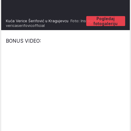
Pogledaj
Kuća Verice Šerifović u Kragujevcu
Foto: Instagram /
fotogaleriju
vericaserifovicofficial
BONUS VIDEO: