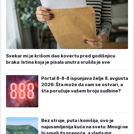
Svekar mi je krišom dao kovertu pred godišnjicu
braka: Istina koja je pisala unutra srušila je sve
Portal 8-8-8 ispunjava želje 8. avgusta
2026: Šta može da vam se ostvari, a
šta poručuje vašem broju sudbine?
Bez struje, puta i komšija, ovo je
najusamljenija kuća na svetu: Mnogi ne
bi smeli da prenoće, a vlada mir