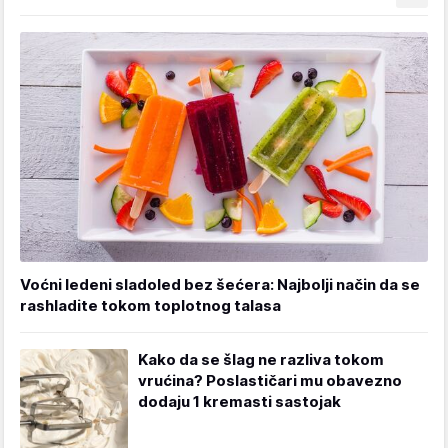
Voćni ledeni sladoled bez šećera: Najbolji način da se
rashladite tokom toplotnog talasa
Kako da se šlag ne razliva tokom
vrućina? Poslastičari mu obavezno
dodaju 1 kremasti sastojak