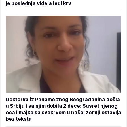
je poslednja videla ledi krv
Doktorka iz Paname zbog Beograđanina došla
u Srbiju i sa njim dobila 2 dece: Susret njenog
oca i majke sa svekrvom u našoj zemlji ostavlja
bez teksta