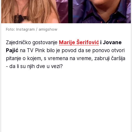
Foto: Instagram / amigshow
Zajedničko gostovanje
Marije Šerifović
i Jovane
Pajić
na TV Pink bilo je povod da se ponovo otvori
pitanje o kojem, s vremena na vreme, zabruji čaršija
- da li su njih dve u vezi?