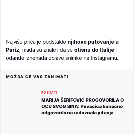
Najviše priča je podstaklo
njihovo putovanje u
Pariz
, mada su znale i da se
otisnu do Italije
i
odande iznenada objave snimke na Instagramu.
MOŽDA ĆE VAS ZANIMATI
POZNATI
MARIJA ŠERIFOVIĆ PROGOVORILA O
OCU SVOG SINA: Pevačica konačno
odgovorila na radoznala pitanja