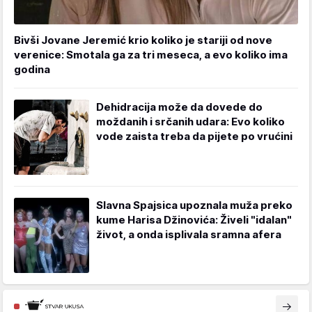
Bivši Jovane Jeremić krio koliko je stariji od nove
verenice: Smotala ga za tri meseca, a evo koliko ima
godina
Dehidracija može da dovede do
moždanih i srčanih udara: Evo koliko
vode zaista treba da pijete po vrućini
Slavna Spajsica upoznala muža preko
kume Harisa Džinovića: Živeli "idalan"
život, a onda isplivala sramna afera