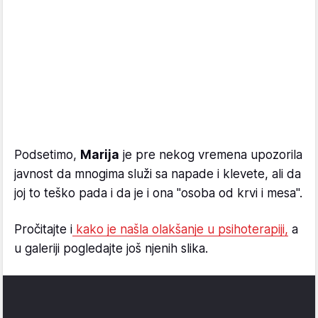
Podsetimo,
Marija
je pre nekog vremena upozorila
javnost da mnogima služi sa napade i klevete, ali da
joj to teško pada i da je i ona "osoba od krvi i mesa".
Pročitajte i
kako je našla olakšanje u psihoterapiji,
a
u galeriji pogledajte još njenih slika.