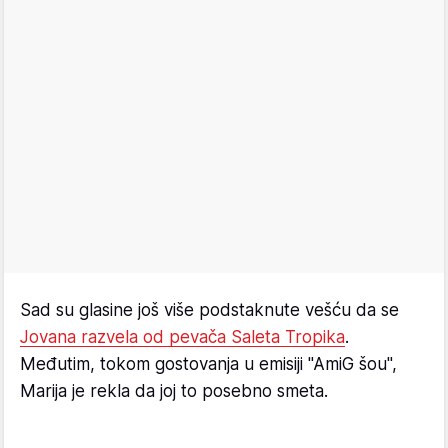
Sad su glasine još više podstaknute vešću da se
Jovana razvela od pevača Saleta Tropika
.
Međutim, tokom gostovanja u emisiji "AmiG šou",
Marija je rekla da joj to posebno smeta.