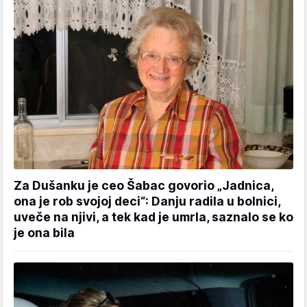
Za Dušanku je ceo Šabac govorio „Jadnica,
ona je rob svojoj deci“: Danju radila u bolnici,
uveče na njivi, a tek kad je umrla, saznalo se ko
je ona bila