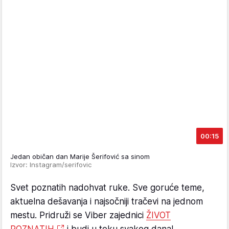
00:15
Jedan običan dan Marije Šerifović sa sinom
Izvor: Instagram/serifovic
Svet poznatih nadohvat ruke. Sve goruće teme,
aktuelna dešavanja i najsočniji tračevi na jednom
mestu. Pridruži se Viber zajednici
ŽIVOT
POZNATIH
i budi u toku svakog dana!