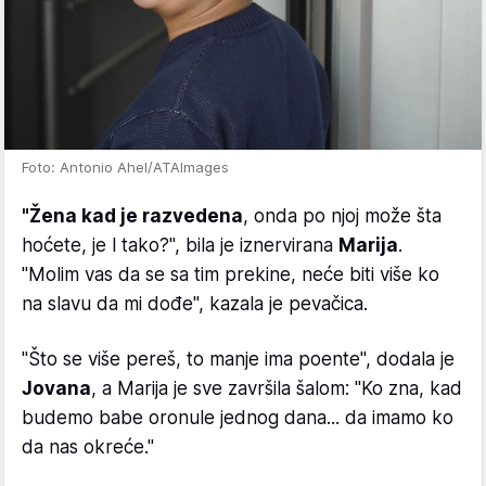
Foto: Antonio Ahel/ATAImages
"Žena kad je razvedena
, onda po njoj može šta
hoćete, je l tako?", bila je iznervirana
Marija
.
"Molim vas da se sa tim prekine, neće biti više ko
na slavu da mi dođe", kazala je pevačica.
"Što se više pereš, to manje ima poente", dodala je
Jovana
, a Marija je sve završila šalom: "Ko zna, kad
budemo babe oronule jednog dana... da imamo ko
da nas okreće."