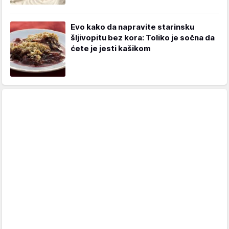
Evo kako da napravite starinsku
šljivopitu bez kora: Toliko je sočna da
ćete je jesti kašikom