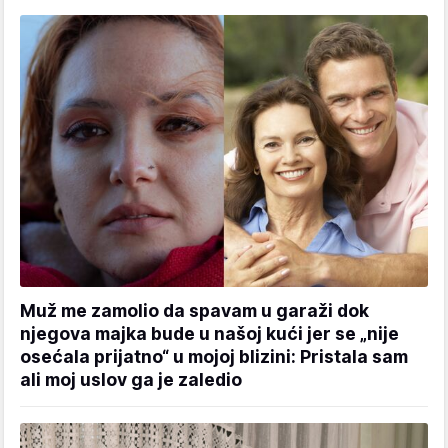
Muž me zamolio da spavam u garaži dok
njegova majka bude u našoj kući jer se „nije
osećala prijatno“ u mojoj blizini: Pristala sam
ali moj uslov ga je zaledio