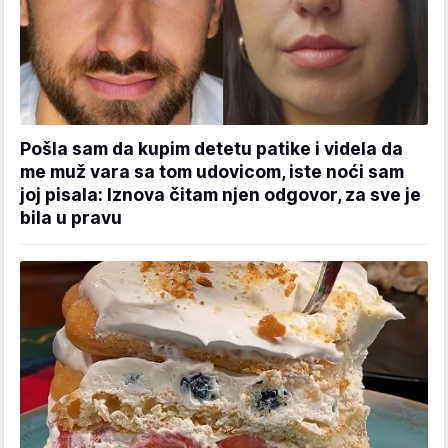
Pošla sam da kupim detetu patike i videla da
me muž vara sa tom udovicom, iste noći sam
joj pisala: Iznova čitam njen odgovor, za sve je
bila u pravu