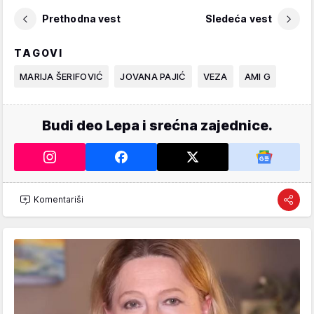
Prethodna vest
Sledeća vest
TAGOVI
MARIJA ŠERIFOVIĆ
JOVANA PAJIĆ
VEZA
AMI G
Budi deo Lepa i srećna zajednice.
Komentariši