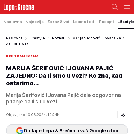
Naslovna
Najnovije
Zdrav život
Lepota i stil
Recepti
Lifestyl
Naslovna
Lifestyle
Poznati
Marija Šerifović i Jovana Pajić
da li su u vezi
PRED KAMERAMA
MARIJA ŠERIFOVIĆ I JOVANA PAJIĆ
ZAJEDNO: Da li smo u vezi? Ko zna, kad
ostarimo...
Marija Šerifović i Jovana Pajić dale odgovor na
pitanje da li su u vezi
Objavljeno 19.06.2024. 13:24h
Dodajte Lepa & Srećna u vaš Google izbor