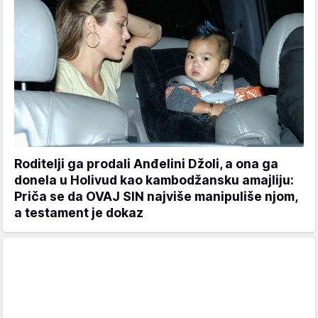
Roditelji ga prodali Anđelini Džoli, a ona ga
donela u Holivud kao kambodžansku amajliju:
Priča se da OVAJ SIN najviše manipuliše njom,
a testament je dokaz