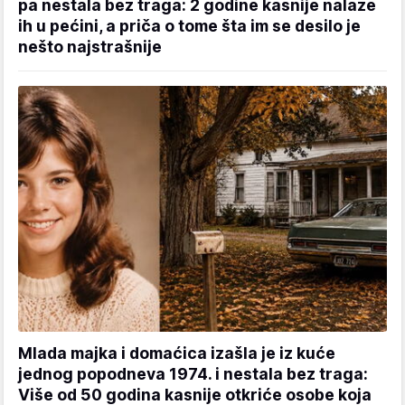
pa nestala bez traga: 2 godine kasnije nalaze
ih u pećini, a priča o tome šta im se desilo je
nešto najstrašnije
Mlada majka i domaćica izašla je iz kuće
jednog popodneva 1974. i nestala bez traga:
Više od 50 godina kasnije otkriće osobe koja