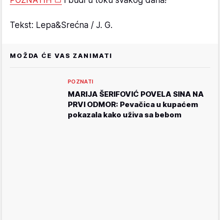
Tekst: Lepa&Srećna / J. G.
MOŽDA ĆE VAS ZANIMATI
POZNATI
MARIJA ŠERIFOVIĆ POVELA SINA NA
PRVI ODMOR: Pevačica u kupaćem
pokazala kako uživa sa bebom