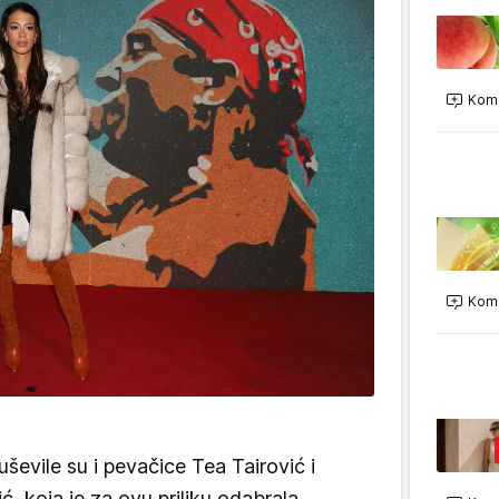
Kome
Kome
vile su i pevačice Tea Tairović i
ć, koja je za ovu priliku odabrala