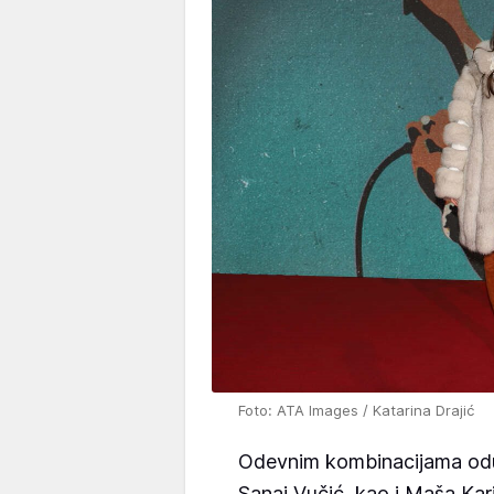
Foto: ATA Images / Katarina Drajić
Odevnim kombinacijama oduše
Sanaj Vučić, kao i Maša Kari