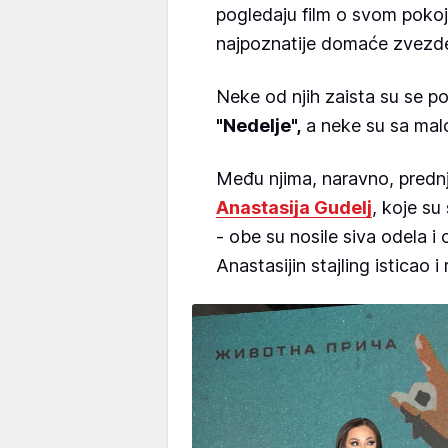
pogledaju film o svom pokoj
najpoznatije domaće zvezd
Neke od njih zaista su se po
"Nedelje",
a neke su sa malo
Među njima, naravno, pred
Anastasija Gudelj
, koje s
- obe su nosile siva odela i 
Anastasijin stajling istica