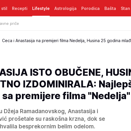
 stil
Recepti
Lifestyle
Astrologija
Porodica
Bašta
Stan
avne priče
Ceca i Anastasija na premijeri filma Nedelja, Husina 25 godina mla
ASIJA ISTO OBUČENE, HUS
NO IZDOMINIRALA: Najlep
sa premijere filma "Nedelja"
otu Džeja Ramadanovskog, Anastasija i
ović prošetale su raskošna krzna, dok se
ohvalila besprekornim belim odelom.