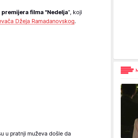
a
premijera filma "Nedelja
", koji
 pevača Džeja Ramadanovskog
.
su u pratnji muževa došle da