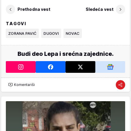
Prethodna vest
Sledeća vest
TAGOVI
ZORANA PAVIĆ
DUGOVI
NOVAC
Budi deo Lepa i srećna zajednice.
Komentariši