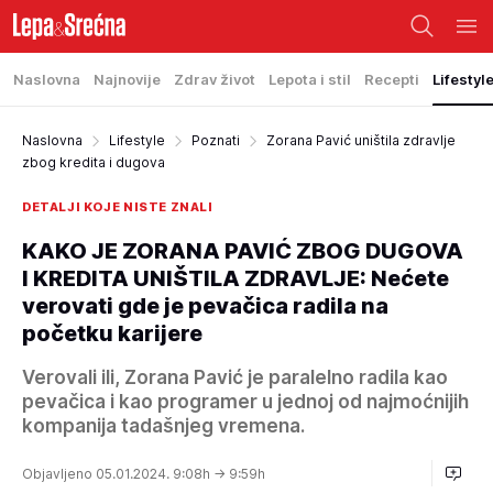
Naslovna
Najnovije
Zdrav život
Lepota i stil
Recepti
Lifestyl
Naslovna
Lifestyle
Poznati
Zorana Pavić uništila zdravlje
zbog kredita i dugova
DETALJI KOJE NISTE ZNALI
KAKO JE ZORANA PAVIĆ ZBOG DUGOVA
I KREDITA UNIŠTILA ZDRAVLJE: Nećete
verovati gde je pevačica radila na
početku karijere
Verovali ili, Zorana Pavić je paralelno radila kao
pevačica i kao programer u jednoj od najmoćnijih
kompanija tadašnjeg vremena.
Objavljeno 05.01.2024. 9:08h
→ 9:59h