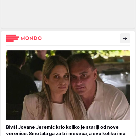
Bivši Jovane Jeremić krio koliko je stariji od nove
verenice: Smotala ga za tri meseca, a evo koliko ima