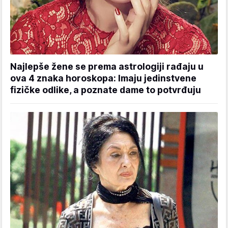
Najlepše žene se prema astrologiji rađaju u
ova 4 znaka horoskopa: Imaju jedinstvene
fizičke odlike, a poznate dame to potvrđuju