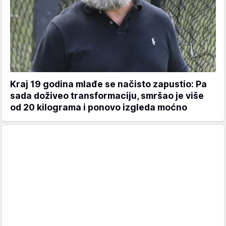
Kraj 19 godina mlađe se načisto zapustio: Pa
sada doživeo transformaciju, smršao je više
od 20 kilograma i ponovo izgleda moćno