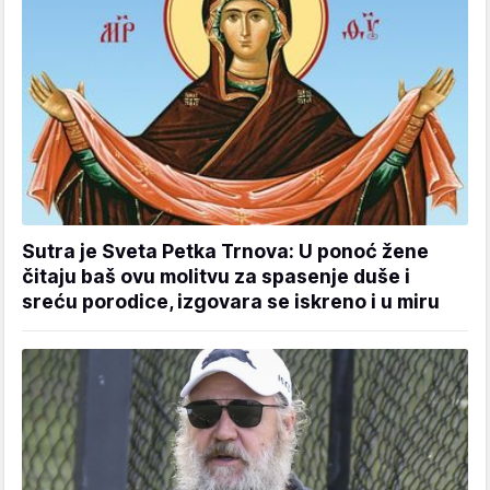
Sutra je Sveta Petka Trnova: U ponoć žene
čitaju baš ovu molitvu za spasenje duše i
sreću porodice, izgovara se iskreno i u miru