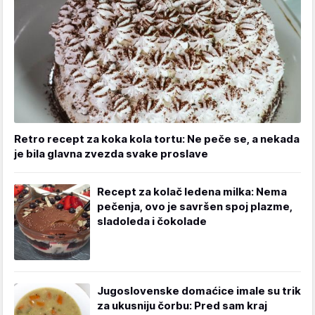
Retro recept za koka kola tortu: Ne peče se, a nekada
je bila glavna zvezda svake proslave
Recept za kolač ledena milka: Nema
pečenja, ovo je savršen spoj plazme,
sladoleda i čokolade
Jugoslovenske domaćice imale su trik
za ukusniju čorbu: Pred sam kraj