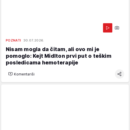
POZNATI
30.07.2026.
Nisam mogla da čitam, ali ovo mi je
pomoglo: Kejt Midlton prvi put o teškim
posledicama hemoterapije
Komentariši