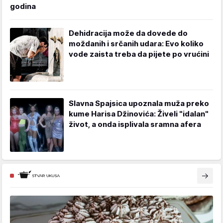
godina
Dehidracija može da dovede do
moždanih i srčanih udara: Evo koliko
vode zaista treba da pijete po vrućini
Slavna Spajsica upoznala muža preko
kume Harisa Džinovića: Živeli "idalan"
život, a onda isplivala sramna afera