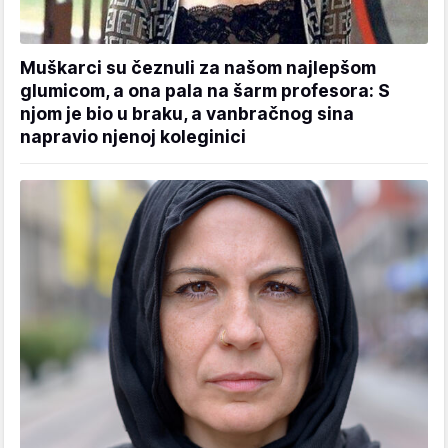
Muškarci su čeznuli za našom najlepšom
glumicom, a ona pala na šarm profesora: S
njom je bio u braku, a vanbračnog sina
napravio njenoj koleginici