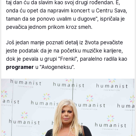
taj dan ću da slavim kao svoj drugi rođendan. E,
onda ću opet da napravim koncert u Centru Sava,
taman da se ponovo uvalim u dugove", ispričala je
pevačica jednom prikom kroz smeh.
Još jedan manje poznati detalj iz života pevačiste
jeste podatak da je na početku muzičke karijere,
dok je pevala u grupi "Frenki", paralelno radila kao
programer
u "Aviogeneksu".