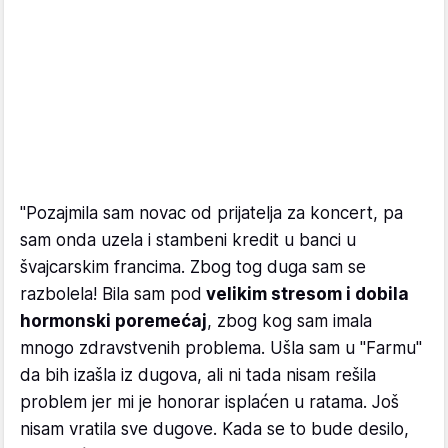
"Pozajmila sam novac od prijatelja za koncert, pa
sam onda uzela i stambeni kredit u banci u
švajcarskim francima. Zbog tog duga sam se
razbolela! Bila sam pod
velikim stresom i dobila
hormonski poremećaj
, zbog kog sam imala
mnogo zdravstvenih problema. Ušla sam u "Farmu"
da bih izašla iz dugova, ali ni tada nisam rešila
problem jer mi je honorar isplaćen u ratama. Još
nisam vratila sve dugove. Kada se to bude desilo,