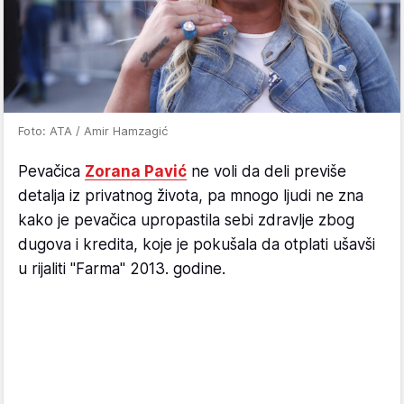
Foto: ATA / Amir Hamzagić
Pevačica
Zorana Pavić
ne voli da deli previše
detalja iz privatnog života, pa mnogo ljudi ne zna
kako je pevačica upropastila sebi zdravlje zbog
dugova i kredita, koje je pokušala da otplati ušavši
u rijaliti "Farma" 2013. godine.