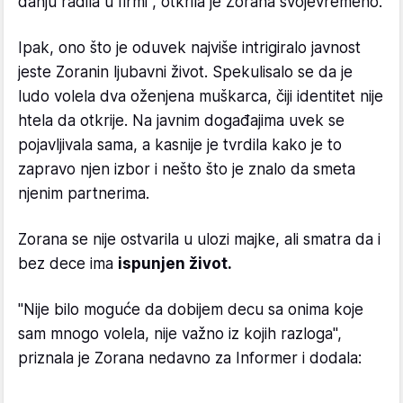
danju radila u firmi", otkrila je Zorana svojevremeno.
Ipak, ono što je oduvek najviše intrigiralo javnost
jeste Zoranin ljubavni život. Spekulisalo se da je
ludo volela dva oženjena muškarca, čiji identitet nije
htela da otkrije. Na javnim događajima uvek se
pojavljivala sama, a kasnije je tvrdila kako je to
zapravo njen izbor i nešto što je znalo da smeta
njenim partnerima.
Zorana se nije ostvarila u ulozi majke, ali smatra da i
bez dece ima
ispunjen život.
"Nije bilo moguće da dobijem decu sa onima koje
sam mnogo volela, nije važno iz kojih razloga",
priznala je Zorana nedavno za Informer i dodala: