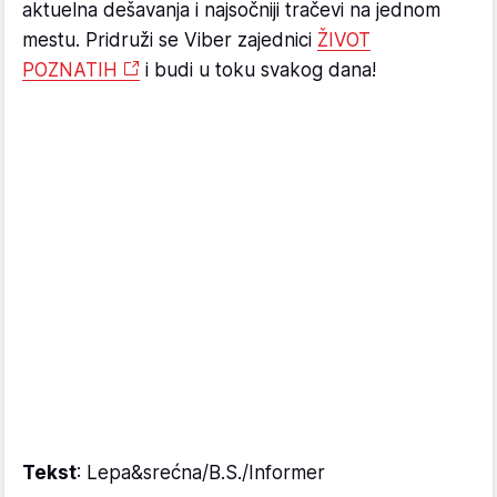
aktuelna dešavanja i najsočniji tračevi na jednom
mestu. Pridruži se Viber zajednici
ŽIVOT
POZNATIH
i budi u toku svakog dana!
Tekst
: Lepa&srećna/B.S./Informer