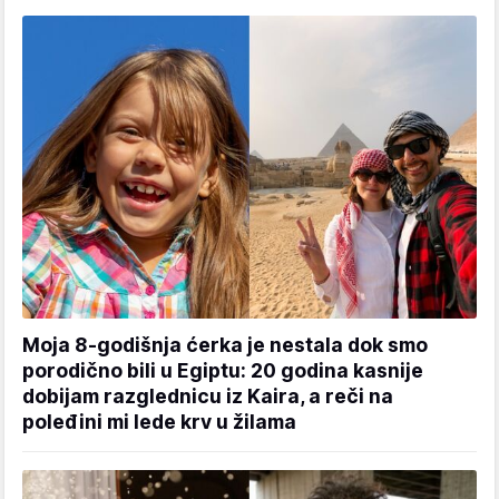
Moja 8-godišnja ćerka je nestala dok smo
porodično bili u Egiptu: 20 godina kasnije
dobijam razglednicu iz Kaira, a reči na
poleđini mi lede krv u žilama