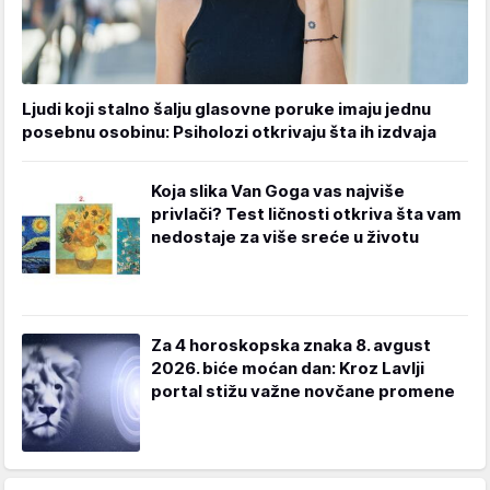
Ljudi koji stalno šalju glasovne poruke imaju jednu
posebnu osobinu: Psiholozi otkrivaju šta ih izdvaja
Koja slika Van Goga vas najviše
privlači? Test ličnosti otkriva šta vam
nedostaje za više sreće u životu
Za 4 horoskopska znaka 8. avgust
2026. biće moćan dan: Kroz Lavlji
portal stižu važne novčane promene