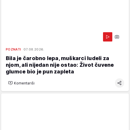
POZNATI
07.08.2026.
Bila je čarobno lepa, muškarci ludeli za
njom, ali nijedan nije ostao: Život čuvene
glumce bio je pun zapleta
Komentariši