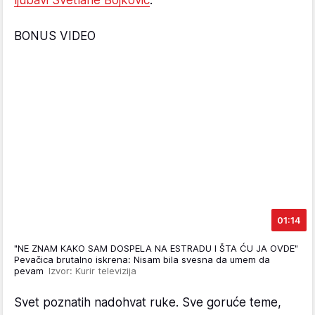
ljubavi Svetlane Bojković
.
BONUS VIDEO
01:14
"NE ZNAM KAKO SAM DOSPELA NA ESTRADU I ŠTA ĆU JA OVDE"
Pevačica brutalno iskrena: Nisam bila svesna da umem da
pevam
Izvor: Kurir televizija
Svet poznatih nadohvat ruke. Sve goruće teme,