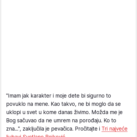
"Imam jak karakter i moje dete bi sigurno to
povuklo na mene. Kao takvo, ne bi moglo da se
uklopi u svet u kome danas živimo. Možda me je
Bog sačuvao da ne umrem na porođaju. Ko to
zna...", zaključila je pevačica. Pročitajte i
Tri najveće