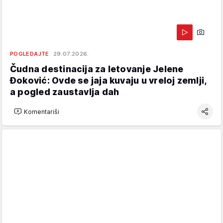
POGLEDAJTE
29.07.2026.
Čudna destinacija za letovanje Jelene
Đoković: Ovde se jaja kuvaju u vreloj zemlji,
a pogled zaustavlja dah
Komentariši