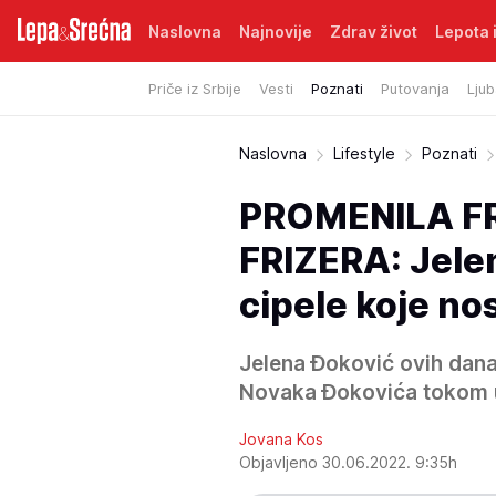
Naslovna
Najnovije
Zdrav život
Lepota i
Priče iz Srbije
Vesti
Poznati
Putovanja
Ljub
Naslovna
Lifestyle
Poznati
PROMENILA FR
FRIZERA: Jelen
cipele koje nos
Jelena Đoković ovih dana
Novaka Đokovića tokom 
Jovana Kos
Objavljeno 30.06.2022. 9:35h