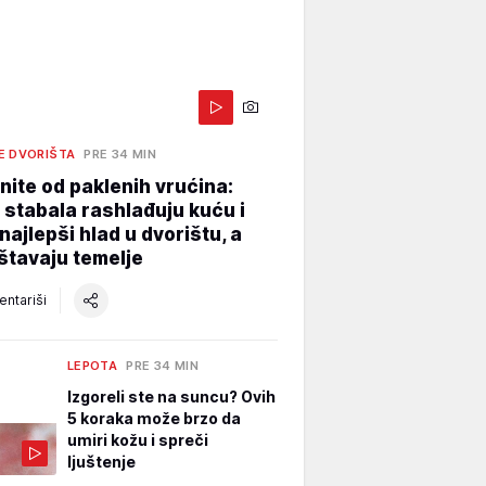
E DVORIŠTA
PRE 34 MIN
ite od paklenih vrućina:
 stabala rashlađuju kuću i
najlepši hlad u dvorištu, a
štavaju temelje
ntariši
LEPOTA
PRE 34 MIN
Izgoreli ste na suncu? Ovih
5 koraka može brzo da
umiri kožu i spreči
ljuštenje