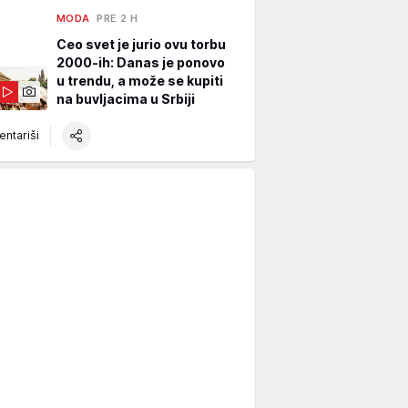
MODA
PRE 2 H
Ceo svet je jurio ovu torbu
2000-ih: Danas je ponovo
u trendu, a može se kupiti
na buvljacima u Srbiji
ntariši