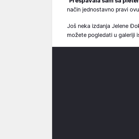
"
Prespavala sam sa plet
način jednostavno pravi ovu 
Još neka izdanja Jelene Đok
možete pogledati u galeriji 