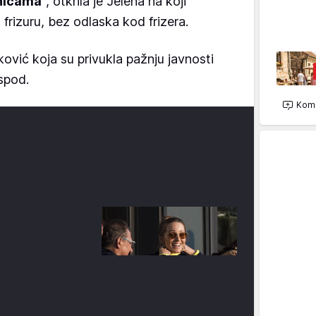
enicama
", otkrila je Jelena na koji
frizuru, bez odlaska kod frizera.
ović koja su privukla pažnju javnosti
ispod.
Kome