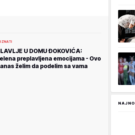
OZNATI
LAVLJE U DOMU ĐOKOVIĆA:
elena preplavljena emocijama - Ovo
anas želim da podelim sa vama
NAJNO