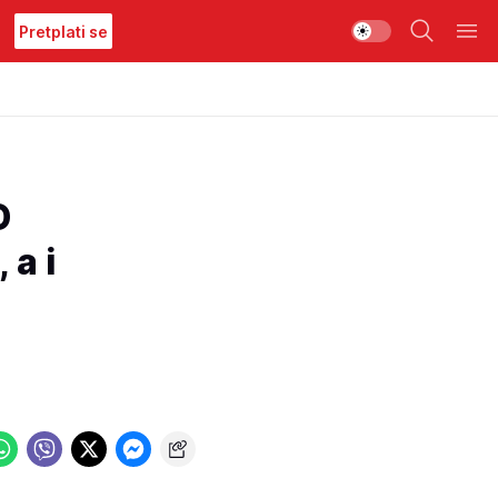
Pretplati se
D
 a i