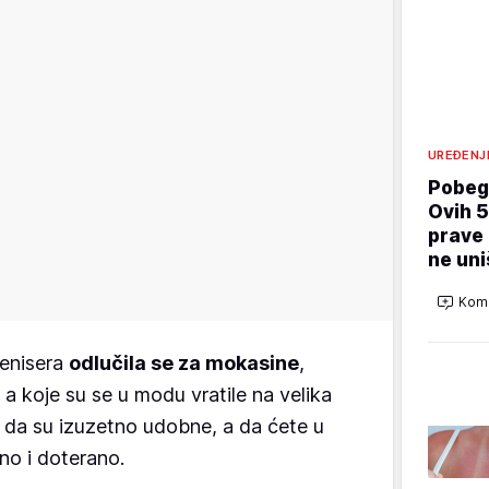
UREĐENJ
Pobegn
Ovih 5
prave 
ne uni
Kome
tenisera
odlučila se za mokasine
,
a koje su se u modu vratile na velika
i da su izuzetno udobne, a da ćete u
no i doterano.