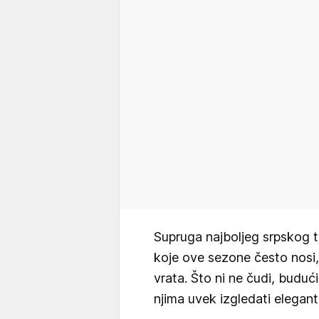
Supruga najboljeg srpskog 
koje ove sezone često nosi, 
vrata. Što ni ne čudi, buduć
njima uvek izgledati elegant