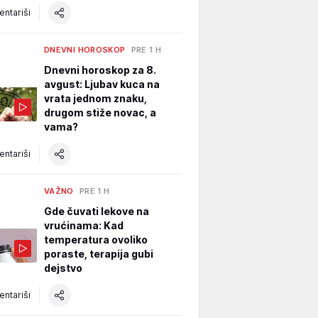
ntariši
DNEVNI HOROSKOP
PRE 1 H
Dnevni horoskop za 8.
avgust: Ljubav kuca na
vrata jednom znaku,
drugom stiže novac, a
vama?
ntariši
VAŽNO
PRE 1 H
Gde čuvati lekove na
vrućinama: Kad
temperatura ovoliko
poraste, terapija gubi
dejstvo
ntariši