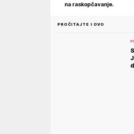
na raskopčavanje.
PROČITAJTE I OVO
P
S
J
d