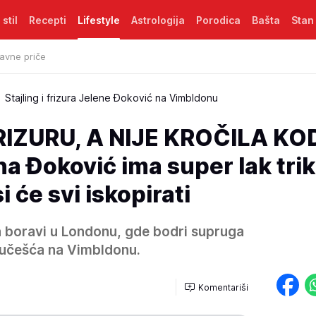
 stil
Recepti
Lifestyle
Astrologija
Porodica
Bašta
Stan
avne priče
Stajling i frizura Jelene Đoković na Vimbldonu
IZURU, A NIJE KROČILA KO
a Đoković ima super lak trik,
i će svi iskopirati
 boravi u Londonu, gde bodri supruga
učešća na Vimbldonu.
Komentariši