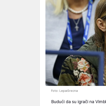
Foto: LepaiSrecna
Budući da su igrači na Vimb