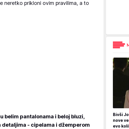
e neretko prikloni ovim pravilima, a to
Bivši Jo
u belim pantalonama i beloj bluzi,
nove ve
m detaljima - cipelama i džemperom
evo kol