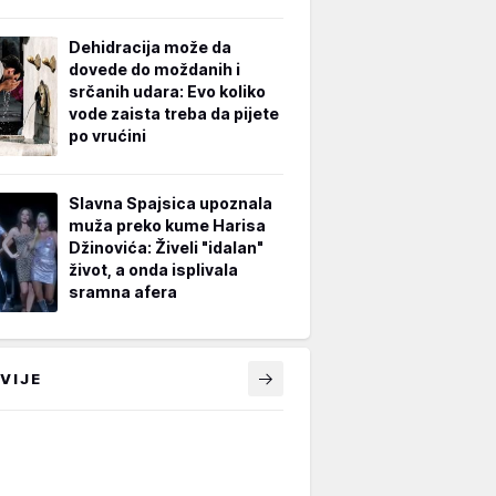
Dehidracija može da
dovede do moždanih i
srčanih udara: Evo koliko
vode zaista treba da pijete
po vrućini
Slavna Spajsica upoznala
muža preko kume Harisa
Džinovića: Živeli "idalan"
život, a onda isplivala
sramna afera
VIJE