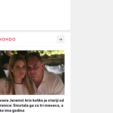
vane Jeremić krio koliko je stariji od
renice: Smotala ga za tri meseca, a
iko ima godina