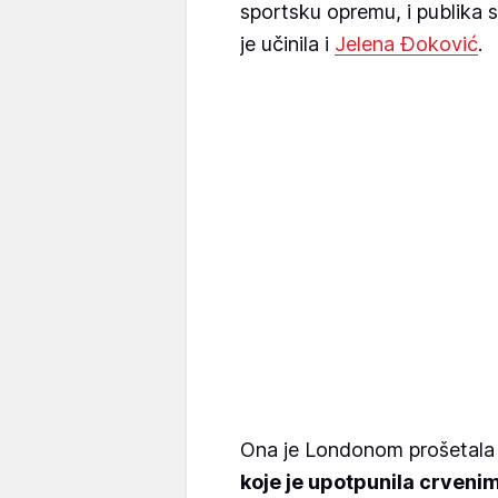
sportsku opremu, i publika s
je učinila i
Jelena Đoković
.
Ona je Londonom prošetala
koje je upotpunila crveni