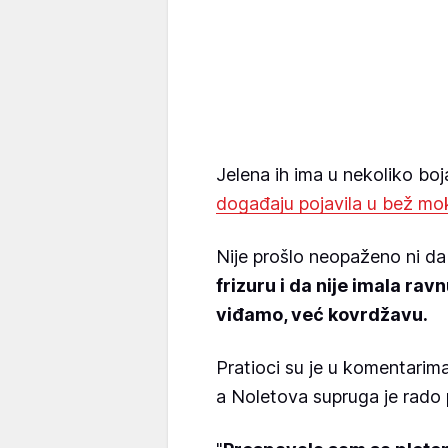
Jelena ih ima u nekoliko bo
događaju pojavila u bež m
Nije prošlo neopaženo ni da 
frizuru i da nije imala rav
viđamo, već kovrdžavu.
Pratioci su je u komentarima
a Noletova supruga je rado p