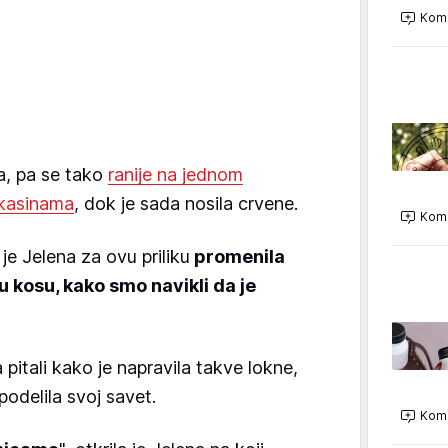
Kome
ja, pa se tako
ranije na jednom
okasinama
, dok je sada nosila crvene.
Kome
je Jelena za ovu priliku
promenila
nu kosu, kako smo navikli da je
 pitali kako je napravila takve lokne,
odelila svoj savet.
Kome