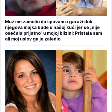
Muž me zamolio da spavam u garaži dok
njegova majka bude u našoj kući jer se „nije
osećala prijatno“ u mojoj blizini: Pristala sam
ali moj uslov ga je zaledio