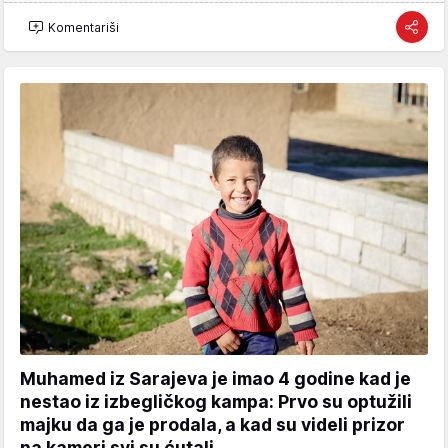
Komentariši
Muhamed iz Sarajeva je imao 4 godine kad je
nestao iz izbegličkog kampa: Prvo su optužili
majku da ga je prodala, a kad su videli prizor
na kameri svi su ćutali