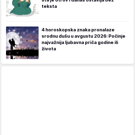
teksta
4 horoskopska znaka pronalaze
srodnu dušu u avgustu 2026: Počinje
najvažnija ljubavna priča godine ili
života