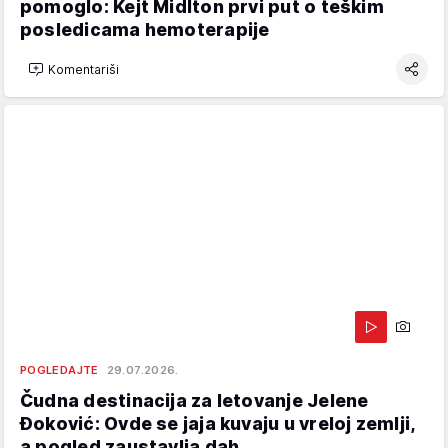
pomoglo: Kejt Midlton prvi put o teškim
posledicama hemoterapije
Komentariši
POGLEDAJTE
29.07.2026.
Čudna destinacija za letovanje Jelene
Đoković: Ovde se jaja kuvaju u vreloj zemlji,
a pogled zaustavlja dah