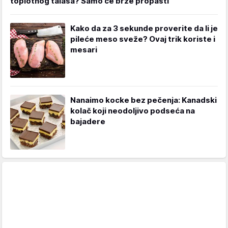
toplotnog talasa? Samo će brže propasti
Kako da za 3 sekunde proverite da li je
pileće meso sveže? Ovaj trik koriste i
mesari
Nanaimo kocke bez pečenja: Kanadski
kolač koji neodoljivo podseća na
bajadere