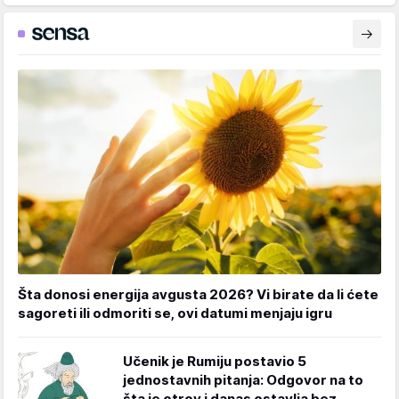
Šta donosi energija avgusta 2026? Vi birate da li ćete
sagoreti ili odmoriti se, ovi datumi menjaju igru
Učenik je Rumiju postavio 5
jednostavnih pitanja: Odgovor na to
šta je otrov i danas ostavlja bez