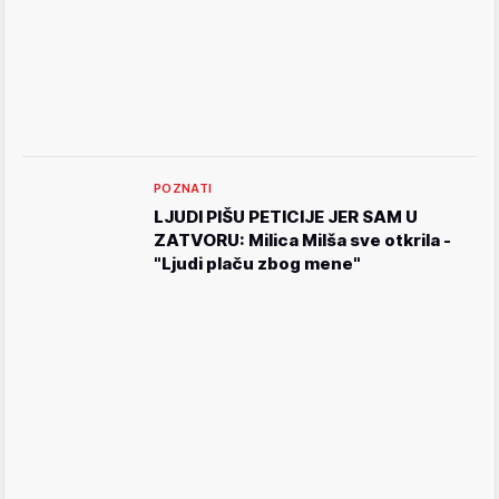
POZNATI
LJUDI PIŠU PETICIJE JER SAM U
ZATVORU: Milica Milša sve otkrila -
"Ljudi plaču zbog mene"