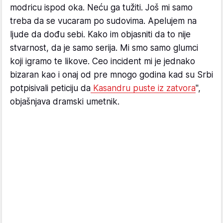
modricu ispod oka. Neću ga tužiti. Još mi samo
treba da se vucaram po sudovima. Apelujem na
ljude da dođu sebi. Kako im objasniti da to nije
stvarnost, da je samo serija. Mi smo samo glumci
koji igramo te likove. Ceo incident mi je jednako
bizaran kao i onaj od pre mnogo godina kad su Srbi
potpisivali peticiju da
Kasandru puste iz zatvora
",
objašnjava dramski umetnik.