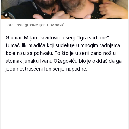
Foto: Instagram/Miljan Davidović
Glumac Miljan Davidović u seriji "Igra sudbine"
tumači lik mladića koji sudeluje u mnogim radnjama
koje nisu za pohvalu. To što je u seriji zario nož u
stomak junaku Ivanu Ožegoviću bio je okidač da ga
jedan ostrašćeni fan serije napadne.