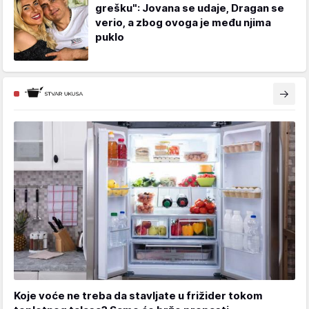
grešku": Jovana se udaje, Dragan se
verio, a zbog ovoga je među njima
puklo
Koje voće ne treba da stavljate u frižider tokom