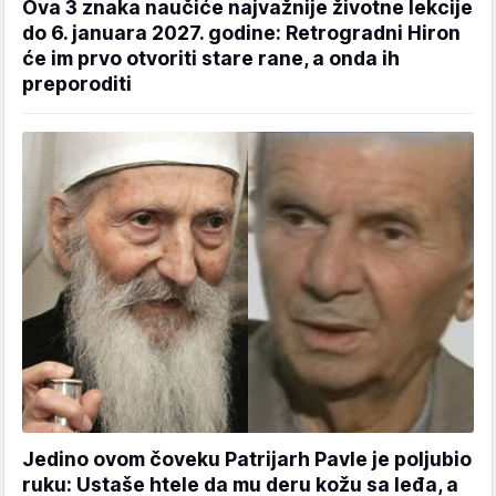
Ova 3 znaka naučiće najvažnije životne lekcije
do 6. januara 2027. godine: Retrogradni Hiron
će im prvo otvoriti stare rane, a onda ih
preporoditi
Jedino ovom čoveku Patrijarh Pavle je poljubio
ruku: Ustaše htele da mu deru kožu sa leđa, a