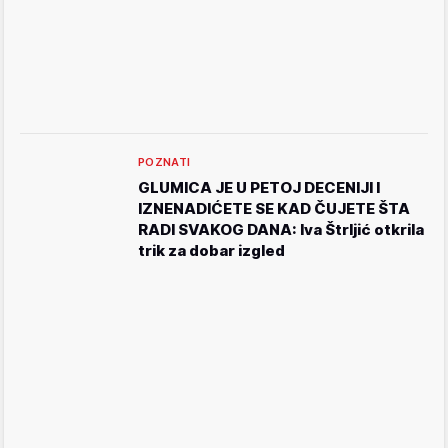
POZNATI
GLUMICA JE U PETOJ DECENIJI I
IZNENADIĆETE SE KAD ČUJETE ŠTA
RADI SVAKOG DANA: Iva Štrljić otkrila
trik za dobar izgled