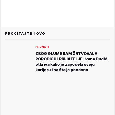
PROČITAJTE I OVO
POZNATI
ZBOG GLUME SAM ŽRTVOVALA
PORODICU I PRIJATELJE: Ivana Dudić
otkriva kako je započela svoju
karijeru i na šta je ponosna