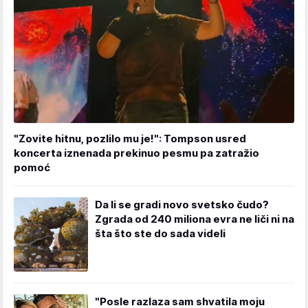
"Zovite hitnu, pozlilo mu je!": Tompson usred
koncerta iznenada prekinuo pesmu pa zatražio
pomoć
Da li se gradi novo svetsko čudo?
Zgrada od 240 miliona evra ne liči ni na
šta što ste do sada videli
"Posle razlaza sam shvatila moju