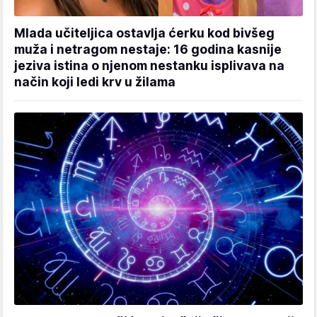
Mlada učiteljica ostavlja ćerku kod bivšeg
muža i netragom nestaje: 16 godina kasnije
jeziva istina o njenom nestanku isplivava na
način koji ledi krv u žilama