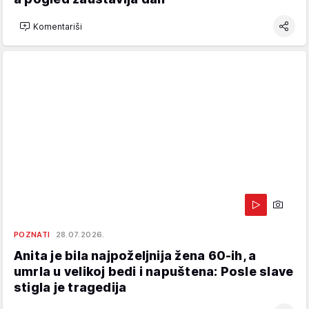
Komentariši
POZNATI
28.07.2026.
Anita je bila najpoželjnija žena 60-ih, a
umrla u velikoj bedi i napuštena: Posle slave
stigla je tragedija