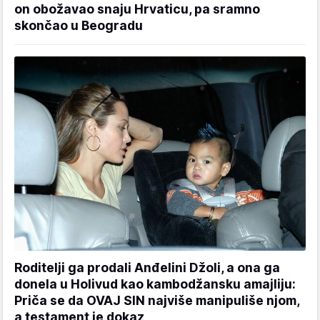
on obožavao snaju Hrvaticu, pa sramno
skončao u Beogradu
Roditelji ga prodali Anđelini Džoli, a ona ga
donela u Holivud kao kambodžansku amajliju:
Priča se da OVAJ SIN najviše manipuliše njom,
a testament je dokaz