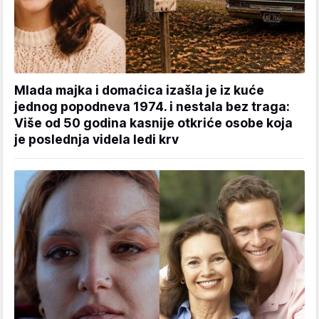
Mlada majka i domaćica izašla je iz kuće
jednog popodneva 1974. i nestala bez traga:
Više od 50 godina kasnije otkriće osobe koja
je poslednja videla ledi krv