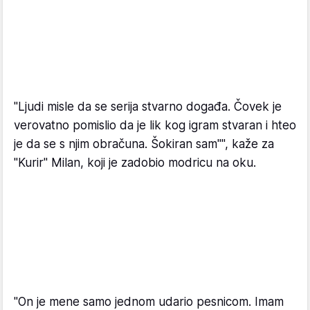
"Ljudi misle da se serija stvarno događa. Čovek je
verovatno pomislio da je lik kog igram stvaran i hteo
je da se s njim obračuna. Šokiran sam"", kaže za
"Kurir" Milan, koji je zadobio modricu na oku.
"On je mene samo jednom udario pesnicom. Imam