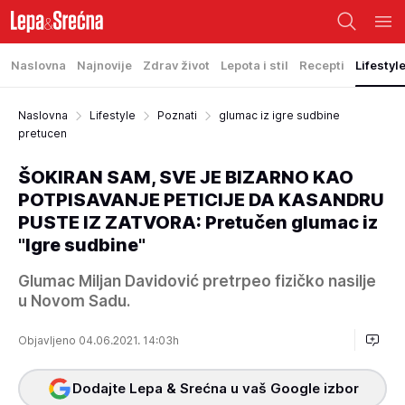
Naslovna
Najnovije
Zdrav život
Lepota i stil
Recepti
Lifestyl
Naslovna
Lifestyle
Poznati
glumac iz igre sudbine
pretucen
ŠOKIRAN SAM, SVE JE BIZARNO KAO
POTPISAVANJE PETICIJE DA KASANDRU
PUSTE IZ ZATVORA: Pretučen glumac iz
"Igre sudbine"
Glumac Miljan Davidović pretrpeo fizičko nasilje
u Novom Sadu.
Objavljeno 04.06.2021. 14:03h
Dodajte Lepa & Srećna u vaš Google izbor