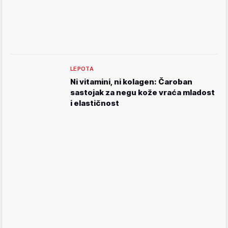
LEPOTA
Ni vitamini, ni kolagen: Čaroban
sastojak za negu kože vraća mladost
i elastičnost