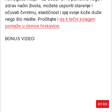
zdrav način života, možete usporiti starenje i
očuvati čvrstinu, elastičnost i sjaj svoje kože duže
nego što mislite. Pročitajte i
da li tečni kolagen
pomaže u obnovi hrskavice.
BONUS VIDEO:
01:03