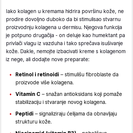
Iako kolagen u kremama hidrira površinu kože, ne
prodire dovoljno duboko da bi stimulisao stvarnu
proizvodnju kolagena u dermisu. Njegova funkcija
je potpuno drugačija - on deluje kao humektant pa
privlači vlagu iz vazduha i tako sprečava isušivanje
kože. Dakle, nemojte izbacivati kreme s kolagenom
iz nege, ali dodajte nove preparate:
Retinol i retinoidi
– stimulišu fibroblaste da
proizvode više kolagena.
Vitamin C
– snažan antioksidans koji pomaže
stabilizaciju i stvaranje novog kolagena.
Peptidi
– signaliziraju ćelijama da obnavljaju
strukturu kože.