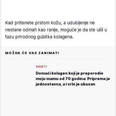
Kad pritisnete prstom kožu, a udubljenje ne
nestane odmah kao ranije, moguće je da ste ušli u
fazu prirodnog gubitka kolagena.
MOŽDA ĆE VAS ZANIMATI
SAVETI
Domaći kolagen koji je preporodio
moju mamu od 70 godina: Priprema je
jednostavna, a i vrlo je ukusan