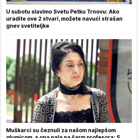
U subotu slavimo Svetu Petku Trnovu: Ako
uradite ove 2 stvari, možete navući strašan
gnev svetiteljke
Muškarci su čeznuli za našom najlepšom
glumicom, a ona pala na šarm profesora: S