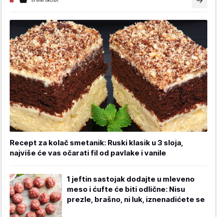
Recept za kolač smetanik: Ruski klasik u 3 sloja,
najviše će vas očarati fil od pavlake i vanile
1 jeftin sastojak dodajte u mleveno
meso i ćufte će biti odlične: Nisu
prezle, brašno, ni luk, iznenadićete se