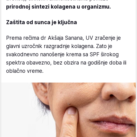
prirodnoj sintezi kolagena u organizmu.
Zaštita od sunca je ključna
Prema rečima dr Akšaja Sanana, UV zračenje je
glavni uzročnik razgradnje kolagena. Zato je
svakodnevno nanošenje krema sa SPF širokog
spektra obavezno, bez obzira na godišnje doba ili
oblačno vreme.