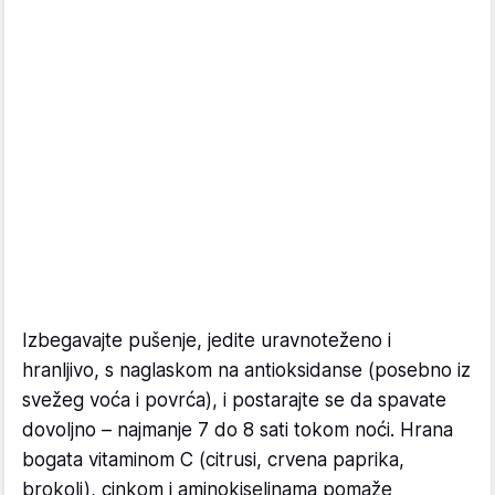
Izbegavajte pušenje, jedite uravnoteženo i
hranljivo, s naglaskom na antioksidanse (posebno iz
svežeg voća i povrća), i postarajte se da spavate
dovoljno – najmanje 7 do 8 sati tokom noći. Hrana
bogata vitaminom C (citrusi, crvena paprika,
brokoli), cinkom i aminokiselinama pomaže