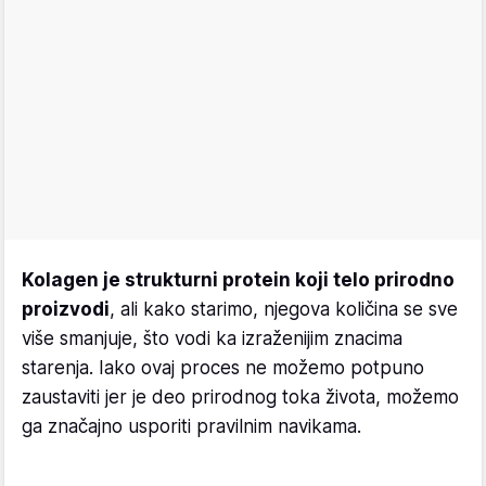
Kolagen je strukturni protein koji telo prirodno
proizvodi
, ali kako starimo, njegova količina se sve
više smanjuje, što vodi ka izraženijim znacima
starenja. Iako ovaj proces ne možemo potpuno
zaustaviti jer je deo prirodnog toka života, možemo
ga značajno usporiti pravilnim navikama.