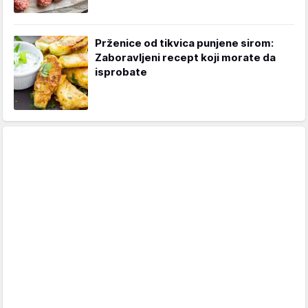
Prženice od tikvica punjene sirom:
Zaboravljeni recept koji morate da
isprobate