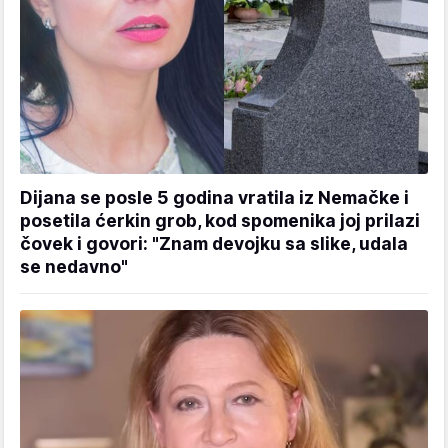
Dijana se posle 5 godina vratila iz Nemačke i
posetila ćerkin grob, kod spomenika joj prilazi
čovek i govori: "Znam devojku sa slike, udala
se nedavno"