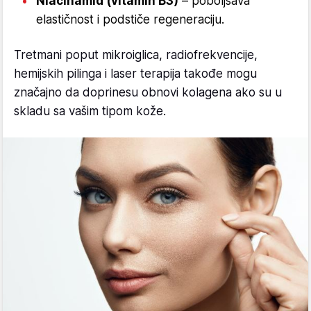
Niacinamid (vitamin B3)
– poboljšava
elastičnost i podstiče regeneraciju.
Tretmani poput mikroiglica, radiofrekvencije,
hemijskih pilinga i laser terapija takođe mogu
značajno da doprinesu obnovi kolagena ako su u
skladu sa vašim tipom kože.