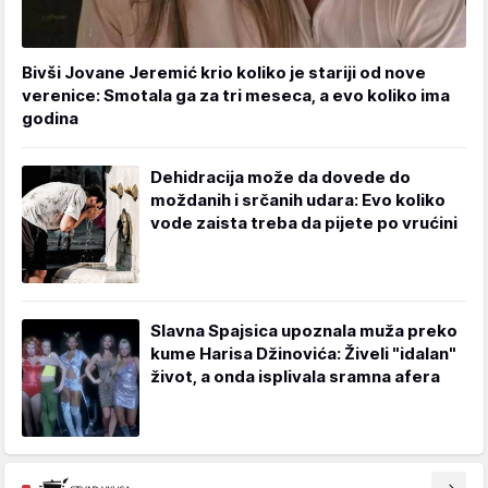
Bivši Jovane Jeremić krio koliko je stariji od nove
verenice: Smotala ga za tri meseca, a evo koliko ima
godina
Dehidracija može da dovede do
moždanih i srčanih udara: Evo koliko
vode zaista treba da pijete po vrućini
Slavna Spajsica upoznala muža preko
kume Harisa Džinovića: Živeli "idalan"
život, a onda isplivala sramna afera