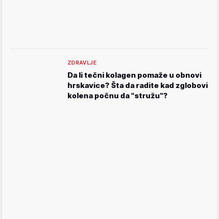
ZDRAVLJE
Da li tečni kolagen pomaže u obnovi
hrskavice? Šta da radite kad zglobovi
kolena počnu da "stružu"?