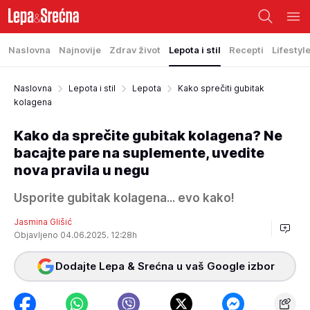
Naslovna
Najnovije
Zdrav život
Lepota i stil
Recepti
Lifestyl
Naslovna
Lepota i stil
Lepota
Kako sprečiti gubitak
kolagena
Kako da sprečite gubitak kolagena? Ne
bacajte pare na suplemente, uvedite
nova pravila u negu
Usporite gubitak kolagena... evo kako!
Jasmina Glišić
Objavljeno 04.06.2025. 12:28h
Dodajte Lepa & Srećna u vaš Google izbor