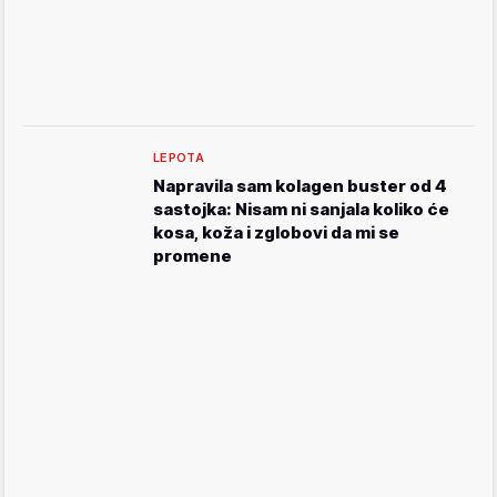
LEPOTA
Napravila sam kolagen buster od 4
sastojka: Nisam ni sanjala koliko će
kosa, koža i zglobovi da mi se
promene