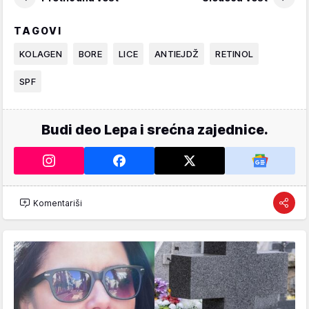
TAGOVI
KOLAGEN
BORE
LICE
ANTIEJDŽ
RETINOL
SPF
Budi deo Lepa i srećna zajednice.
Komentariši