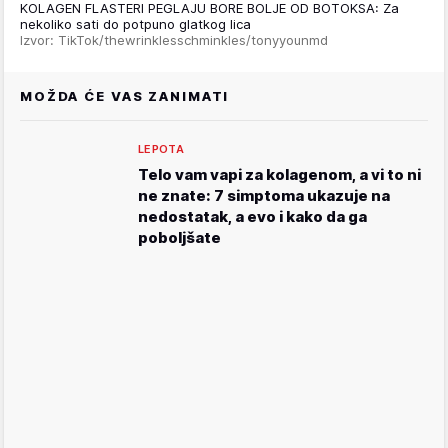
KOLAGEN FLASTERI PEGLAJU BORE BOLJE OD BOTOKSA: Za
nekoliko sati do potpuno glatkog lica
Izvor: TikTok/thewrinklesschminkles/tonyyounmd
MOŽDA ĆE VAS ZANIMATI
LEPOTA
Telo vam vapi za kolagenom, a vi to ni
ne znate: 7 simptoma ukazuje na
nedostatak, a evo i kako da ga
poboljšate