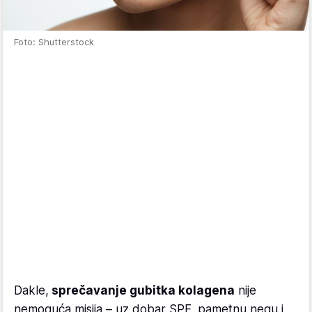
Foto: Shutterstock
Dakle,
sprečavanje gubitka kolagena
nije
nemoguća misija – uz dobar SPF, pametnu negu i