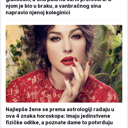
njom je bio u braku, a vanbračnog sina
napravio njenoj koleginici
Najlepše žene se prema astrologiji rađaju u
ova 4 znaka horoskopa: Imaju jedinstvene
fizičke odlike, a poznate dame to potvrđuju