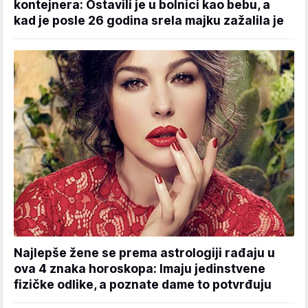
kontejnera: Ostavili je u bolnici kao bebu, a
kad je posle 26 godina srela majku zažalila je
Najlepše žene se prema astrologiji rađaju u
ova 4 znaka horoskopa: Imaju jedinstvene
fizičke odlike, a poznate dame to potvrđuju