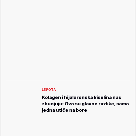
LEPOTA
Kolagen i hijaluronska kiselina nas
zbunjuju: Ovo su glavne razlike, samo
jedna utiče na bore