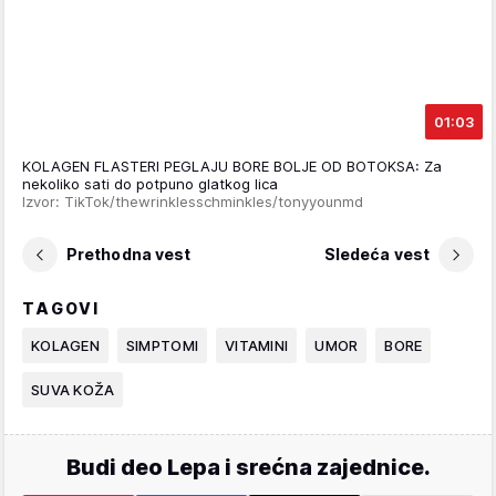
01:03
KOLAGEN FLASTERI PEGLAJU BORE BOLJE OD BOTOKSA: Za
nekoliko sati do potpuno glatkog lica
Izvor: TikTok/thewrinklesschminkles/tonyyounmd
Prethodna vest
Sledeća vest
TAGOVI
KOLAGEN
SIMPTOMI
VITAMINI
UMOR
BORE
SUVA KOŽA
Budi deo Lepa i srećna zajednice.