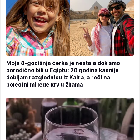
Moja 8-godišnja ćerka je nestala dok smo
porodično bili u Egiptu: 20 godina kasnije
dobijam razglednicu iz Kaira, a reči na
poleđini mi lede krv u žilama