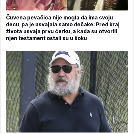
Čuvena pevačica nije mogla da ima svoju
decu, pa je usvajala samo dečake: Pred kraj
života usvaja prvu ćerku, a kada su otvorili
njen testament ostali su u šoku