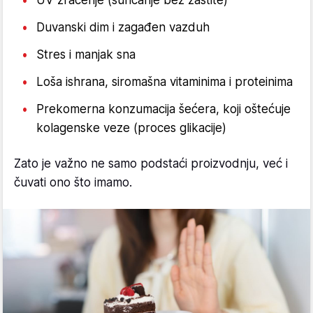
Duvanski dim i zagađen vazduh
Stres i manjak sna
Loša ishrana, siromašna vitaminima i proteinima
Prekomerna konzumacija šećera, koji oštećuje
kolagenske veze (proces glikacije)
Zato je važno ne samo podstaći proizvodnju, već i
čuvati ono što imamo.