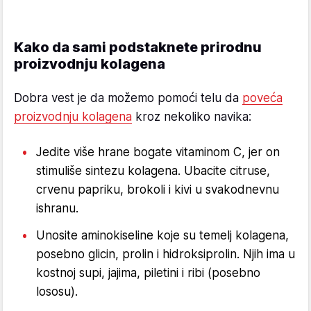
Kako da sami podstaknete prirodnu
proizvodnju kolagena
Dobra vest je da možemo pomoći telu da
poveća
proizvodnju kolagena
kroz nekoliko navika:
Jedite više hrane bogate vitaminom C, jer on
stimuliše sintezu kolagena. Ubacite citruse,
crvenu papriku, brokoli i kivi u svakodnevnu
ishranu.
Unosite aminokiseline koje su temelj kolagena,
posebno glicin, prolin i hidroksiprolin. Njih ima u
kostnoj supi, jajima, piletini i ribi (posebno
lososu).