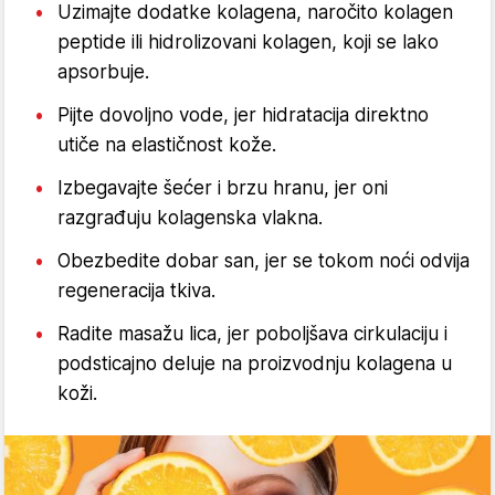
Uzimajte dodatke kolagena, naročito kolagen
peptide ili hidrolizovani kolagen, koji se lako
apsorbuje.
Pijte dovoljno vode, jer hidratacija direktno
utiče na elastičnost kože.
Izbegavajte šećer i brzu hranu, jer oni
razgrađuju kolagenska vlakna.
Obezbedite dobar san, jer se tokom noći odvija
regeneracija tkiva.
Radite masažu lica, jer poboljšava cirkulaciju i
podsticajno deluje na proizvodnju kolagena u
koži.