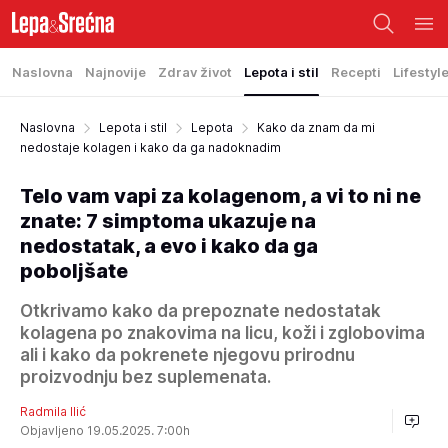
Naslovna
Najnovije
Zdrav život
Lepota i stil
Recepti
Lifestyl
Naslovna
Lepota i stil
Lepota
Kako da znam da mi
nedostaje kolagen i kako da ga nadoknadim
Telo vam vapi za kolagenom, a vi to ni ne
znate: 7 simptoma ukazuje na
nedostatak, a evo i kako da ga
poboljšate
Otkrivamo kako da prepoznate nedostatak
kolagena po znakovima na licu, koži i zglobovima
ali i kako da pokrenete njegovu prirodnu
proizvodnju bez suplemenata.
Radmila Ilić
Objavljeno 19.05.2025. 7:00h