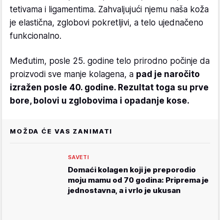
tetivama i ligamentima. Zahvaljujući njemu naša koža
je elastična, zglobovi pokretljivi, a telo ujednačeno
funkcionalno.
Međutim, posle 25. godine telo prirodno počinje da
proizvodi sve manje kolagena, a
pad je naročito
izražen posle 40. godine. Rezultat toga su prve
bore, bolovi u zglobovima i opadanje kose.
MOŽDA ĆE VAS ZANIMATI
SAVETI
Domaći kolagen koji je preporodio
moju mamu od 70 godina: Priprema je
jednostavna, a i vrlo je ukusan