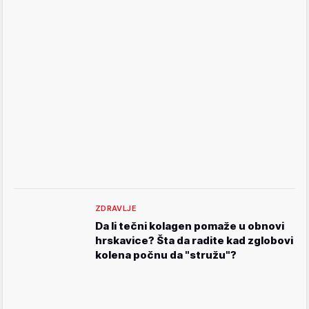
ZDRAVLJE
Da li tečni kolagen pomaže u obnovi
hrskavice? Šta da radite kad zglobovi
kolena počnu da "stružu"?