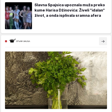
Slavna Spajsica upoznala muža preko
kume Harisa Džinovića: Živeli "idalan"
život, a onda isplivala sramna afera