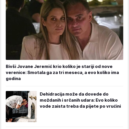
Bivši Jovane Jeremić krio koliko je stariji od nove
verenice: Smotala ga za tri meseca, a evo koliko ima
godina
Dehidracija može da dovede do
moždanih i srčanih udara: Evo koliko
vode zaista treba da pijete po vrućini