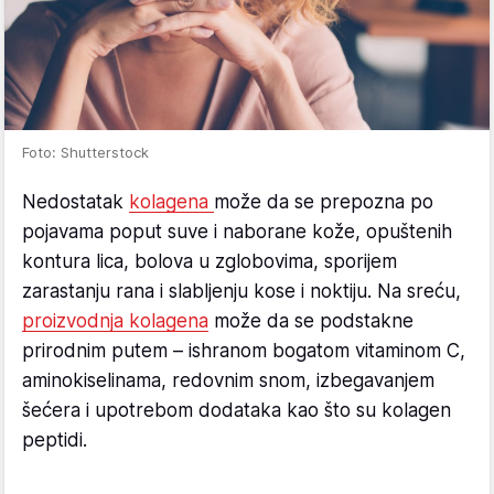
Foto: Shutterstock
Nedostatak
kolagena
može da se prepozna po
pojavama poput suve i naborane kože, opuštenih
kontura lica, bolova u zglobovima, sporijem
zarastanju rana i slabljenju kose i noktiju. Na sreću,
proizvodnja kolagena
može da se podstakne
prirodnim putem – ishranom bogatom vitaminom C,
aminokiselinama, redovnim snom, izbegavanjem
šećera i upotrebom dodataka kao što su kolagen
peptidi.