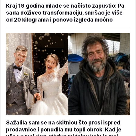
Kraj 19 godina mlađe se načisto zapustio: Pa
sada doživeo transformaciju, smršao je više
od 20 kilograma i ponovo izgleda moćno
Sažalila sam se na skitnicu što prosi ispred
prodavnice i ponudila mu topli obrok: Kad je