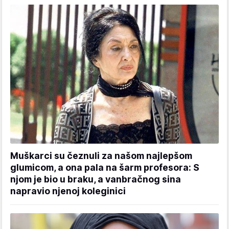
Muškarci su čeznuli za našom najlepšom
glumicom, a ona pala na šarm profesora: S
njom je bio u braku, a vanbračnog sina
napravio njenoj koleginici