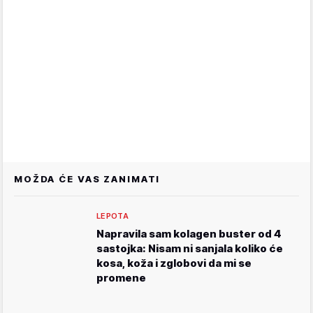
MOŽDA ĆE VAS ZANIMATI
LEPOTA
Napravila sam kolagen buster od 4
sastojka: Nisam ni sanjala koliko će
kosa, koža i zglobovi da mi se
promene