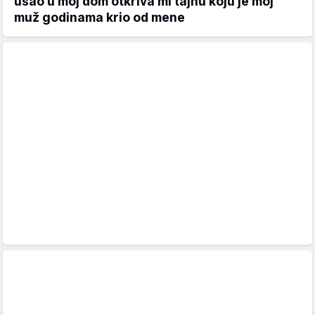
ušao u moj dom otkriva mi tajnu koju je moj
muž godinama krio od mene