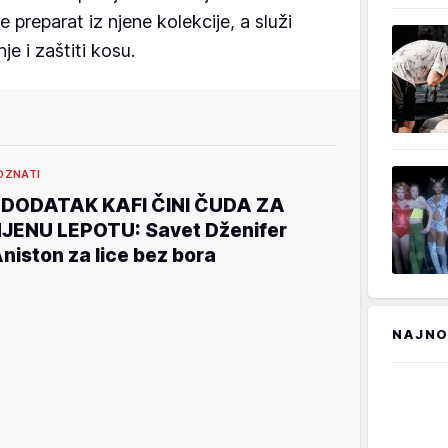
je preparat iz njene kolekcije, a služi
e i zaštiti kosu.
OZNATI
 DODATAK KAFI ČINI ČUDA ZA
JENU LEPOTU: Savet Dženifer
niston za lice bez bora
NAJNO