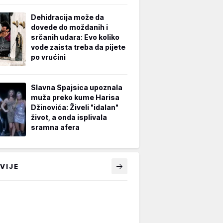
Dehidracija može da
dovede do moždanih i
srčanih udara: Evo koliko
vode zaista treba da pijete
po vrućini
Slavna Spajsica upoznala
muža preko kume Harisa
Džinovića: Živeli "idalan"
život, a onda isplivala
sramna afera
VIJE