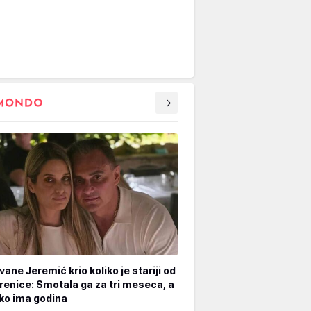
vane Jeremić krio koliko je stariji od
renice: Smotala ga za tri meseca, a
iko ima godina