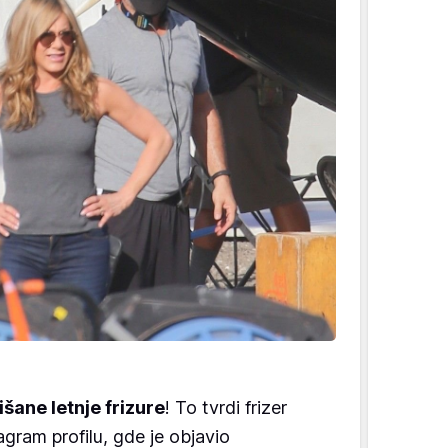
šane letnje frizure
! To tvrdi frizer
gram profilu, gde je objavio