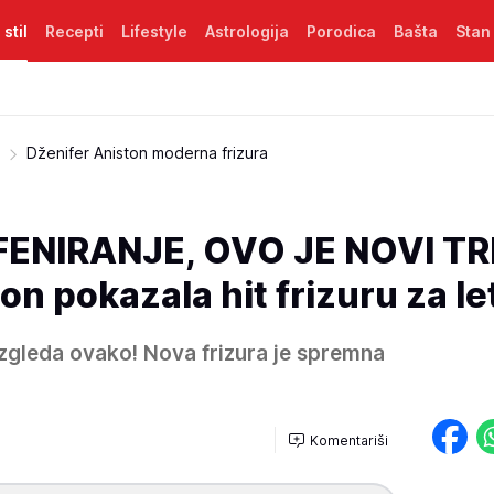
 stil
Recepti
Lifestyle
Astrologija
Porodica
Bašta
Stan
Dženifer Aniston moderna frizura
ENIRANJE, OVO JE NOVI TR
on pokazala hit frizuru za le
izgleda ovako! Nova frizura je spremna
Komentariši