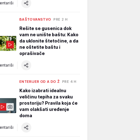
ntariši
BAŠTOVANSTVO
PRE 2 H
Rešite se gusenica dok
vam ne unište baštu: Kako
da uklonite štetočine, a da
ne oštetite baštu i
oprašivače
ntariši
ENTERIJER OD A DO Ž
PRE 4 H
Kako izabrati idealnu
veličinu tepiha za svaku
prostoriju? Pravila koja će
vam olakšati uređenje
doma
ntariši