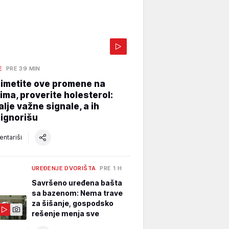
E
PRE 39 MIN
rimetite ove promene na
ima, proverite holesterol:
alje važne signale, a ih
ignorišu
ntariši
UREĐENJE DVORIŠTA
PRE 1 H
Savršeno uređena bašta
sa bazenom: Nema trave
za šišanje, gospodsko
rešenje menja sve