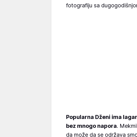
fotografiju sa dugogodišnjo
Popularna Dženi ima laga
bez mnogo napora
. Mekmil
da može da se održava smo