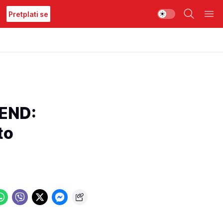
Pretplati se
END:
to