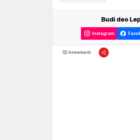
Budi deo Lep
Instagram
Face
Komentariši