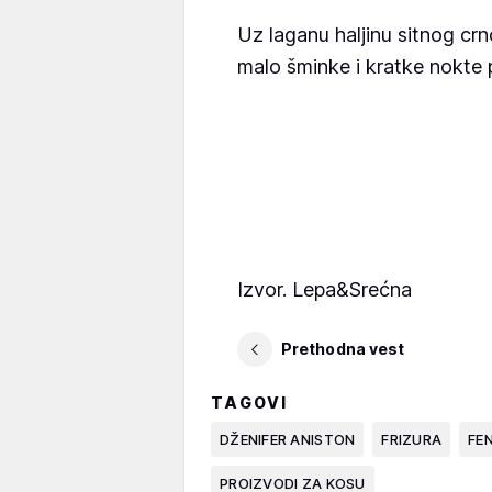
Uz laganu haljinu sitnog cr
malo šminke i kratke nokte
Izvor. Lepa&Srećna
Prethodna vest
TAGOVI
DŽENIFER ANISTON
FRIZURA
FE
PROIZVODI ZA KOSU