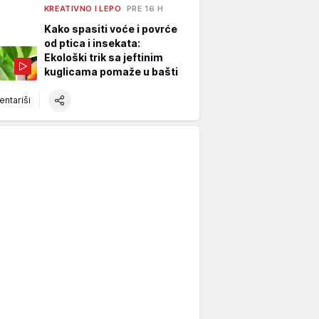
KREATIVNO I LEPO
PRE 16 H
Kako spasiti voće i povrće
od ptica i insekata:
Ekološki trik sa jeftinim
kuglicama pomaže u bašti
ntariši