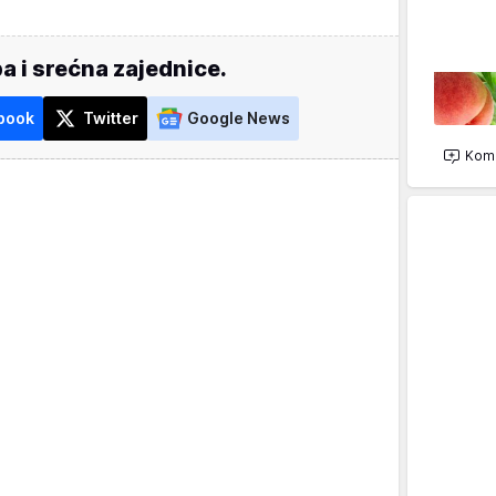
a i srećna zajednice.
book
Twitter
Google News
Kome