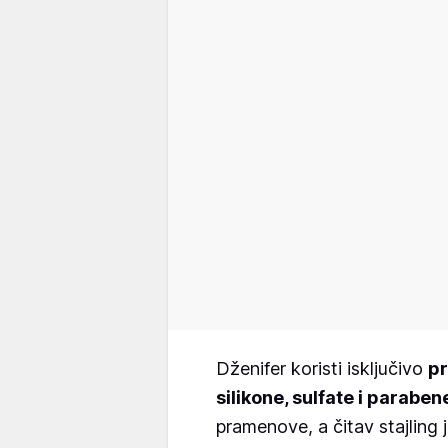
Dženifer koristi isključivo
pr
silikone, sulfate i paraben
pramenove, a čitav stajling