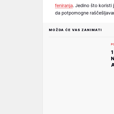
feniranja
. Jedino što koristi 
da potpomogne raščešljavanj
MOŽDA ĆE VAS ZANIMATI
P
1
N
A