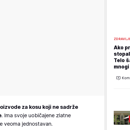
ZDRAVLJ
Ako p
stopal
Telo š
mnogi 
Kome
oizvode za kosu koji ne sadrže
e
. Ima svoje uobičajene zlatne
 je veoma jednostavan.