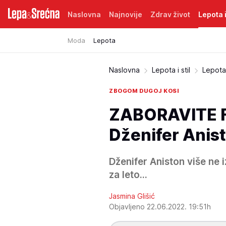
Naslovna
Najnovije
Zdrav život
Lepota i
Moda
Lepota
Naslovna
Lepota i stil
Lepota
ZBOGOM DUGOJ KOSI
ZABORAVITE F
Dženifer Anist
Dženifer Aniston više ne 
za leto...
Jasmina Glišić
Objavljeno 22.06.2022. 19:51h