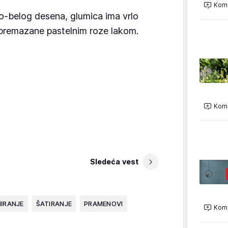
Kome
no-belog desena, glumica ima vrlo
 premazane pastelnim roze lakom.
Kome
Sledeća vest
NIRANJE
ŠATIRANJE
PRAMENOVI
Kome