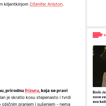
m klijentkinjom
Dženifer Aniston
.
nu, prirodnu
frizuru
, koja se pravi
Bivši Jo
an je skratio kosu stepenasto i tvrdi
nove ve
evo kol
 običnim pranjem i sušenjem - nema