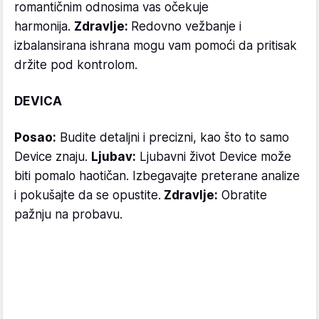
romantičnim odnosima vas očekuje
harmonija.
Zdravlje:
Redovno vežbanje i
izbalansirana ishrana mogu vam pomoći da pritisak
držite pod kontrolom.
DEVICA
Posao:
Budite detaljni i precizni, kao što to samo
Device znaju.
Ljubav:
Ljubavni život Device može
biti pomalo haotičan. Izbegavajte preterane analize
i pokušajte da se opustite.
Zdravlje:
Obratite
pažnju na probavu.