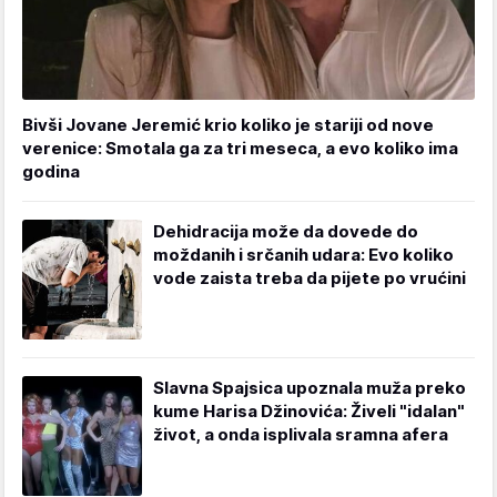
Bivši Jovane Jeremić krio koliko je stariji od nove
verenice: Smotala ga za tri meseca, a evo koliko ima
godina
Dehidracija može da dovede do
moždanih i srčanih udara: Evo koliko
vode zaista treba da pijete po vrućini
Slavna Spajsica upoznala muža preko
kume Harisa Džinovića: Živeli "idalan"
život, a onda isplivala sramna afera