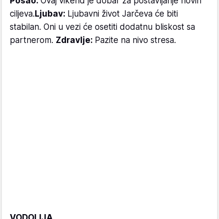
Posao:
Ovaj vikend je dobar za postavljanje novih
ciljeva.
Ljubav:
Ljubavni život Jarčeva će biti
stabilan. Oni u vezi će osetiti dodatnu bliskost sa
partnerom.
Zdravlje:
Pazite na nivo stresa.
VODOLIJA