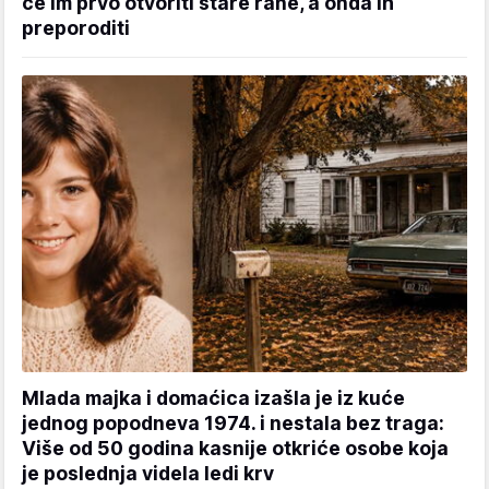
će im prvo otvoriti stare rane, a onda ih
preporoditi
Mlada majka i domaćica izašla je iz kuće
jednog popodneva 1974. i nestala bez traga:
Više od 50 godina kasnije otkriće osobe koja
je poslednja videla ledi krv