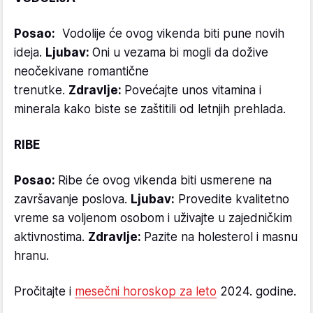
Posao:
Vodolije će ovog vikenda biti pune novih
ideja.
Ljubav:
Oni u vezama bi mogli da dožive
neočekivane romantične
trenutke.
Zdravlje:
Povećajte unos vitamina i
minerala kako biste se zaštitili od letnjih prehlada.
RIBE
Posao:
Ribe će ovog vikenda biti usmerene na
završavanje poslova.
Ljubav:
Provedite kvalitetno
vreme sa voljenom osobom i uživajte u zajedničkim
aktivnostima.
Zdravlje:
Pazite na holesterol i masnu
hranu.
Pročitajte i
mesečni horoskop za leto
2024. godine.