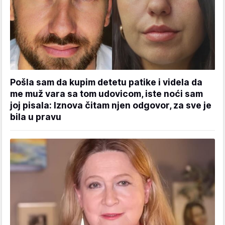
Pošla sam da kupim detetu patike i videla da
me muž vara sa tom udovicom, iste noći sam
joj pisala: Iznova čitam njen odgovor, za sve je
bila u pravu