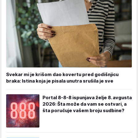
Svekar mi je krišom dao kovertu pred godišnjicu
braka: Istina koja je pisala unutra srušila je sve
Portal 8-8-8 ispunjava želje 8. avgusta
2026: Šta može da vam se ostvari, a
šta poručuje vašem broju sudbine?