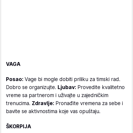
VAGA
Posao:
Vage bi mogle dobiti priliku za timski rad.
Dobro se organizujte.
Ljubav:
Provedite kvalitetno
vreme sa partnerom i uživajte u zajedničkim
trenucima.
Zdravlje:
Pronađite vremena za sebe i
bavite se aktivnostima koje vas opuštaju.
ŠKORPIJA