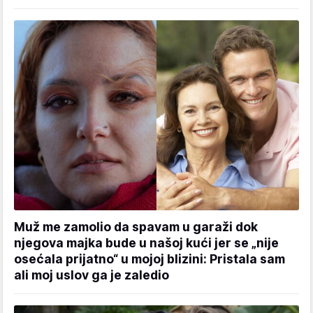
Muž me zamolio da spavam u garaži dok
njegova majka bude u našoj kući jer se „nije
osećala prijatno“ u mojoj blizini: Pristala sam
ali moj uslov ga je zaledio