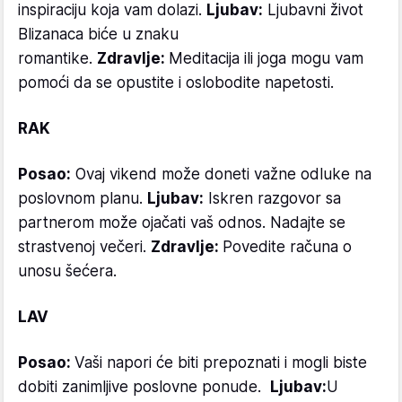
inspiraciju koja vam dolazi.
Ljubav:
Ljubavni život
Blizanaca biće u znaku
romantike.
Zdravlje:
Meditacija ili joga mogu vam
pomoći da se opustite i oslobodite napetosti.
RAK
Posao:
Ovaj vikend može doneti važne odluke na
poslovnom planu.
Ljubav:
Iskren razgovor sa
partnerom može ojačati vaš odnos. Nadajte se
strastvenoj večeri.
Zdravlje:
Povedite računa o
unosu šećera.
LAV
Posao:
Vaši napori će biti prepoznati i mogli biste
dobiti zanimljive poslovne ponude.
Ljubav:
U