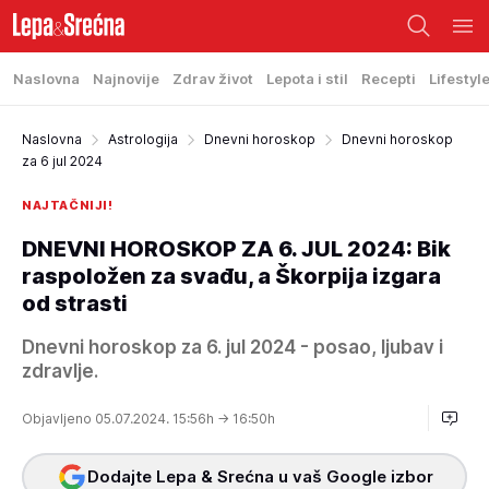
Naslovna
Najnovije
Zdrav život
Lepota i stil
Recepti
Lifestyl
Naslovna
Astrologija
Dnevni horoskop
Dnevni horoskop
za 6 jul 2024
NAJTAČNIJI!
DNEVNI HOROSKOP ZA 6. JUL 2024: Bik
raspoložen za svađu, a Škorpija izgara
od strasti
Dnevni horoskop za 6. jul 2024 - posao, ljubav i
zdravlje.
Objavljeno 05.07.2024. 15:56h
→ 16:50h
Dodajte Lepa & Srećna u vaš Google izbor