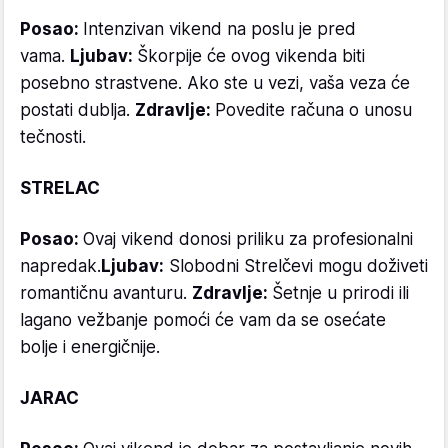
Posao:
Intenzivan vikend na poslu je pred
vama.
Ljubav:
Škorpije će ovog vikenda biti
posebno strastvene. Ako ste u vezi, vaša veza će
postati dublja.
Zdravlje:
Povedite računa o unosu
tečnosti.
STRELAC
Posao:
Ovaj vikend donosi priliku za profesionalni
napredak.
Ljubav:
Slobodni Strelčevi mogu doživeti
romantičnu avanturu.
Zdravlje:
Šetnje u prirodi ili
lagano vežbanje pomoći će vam da se osećate
bolje i energičnije.
JARAC