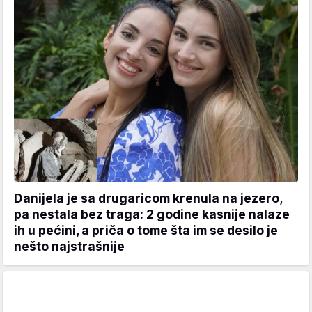
Danijela je sa drugaricom krenula na jezero,
pa nestala bez traga: 2 godine kasnije nalaze
ih u pećini, a priča o tome šta im se desilo je
nešto najstrašnije