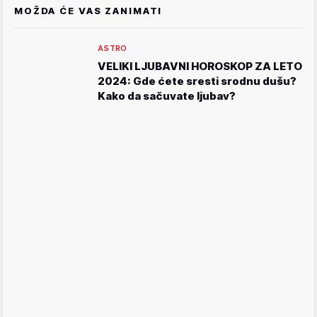
MOŽDA ĆE VAS ZANIMATI
ASTRO
VELIKI LJUBAVNI HOROSKOP ZA LETO
2024: Gde ćete sresti srodnu dušu?
Kako da sačuvate ljubav?