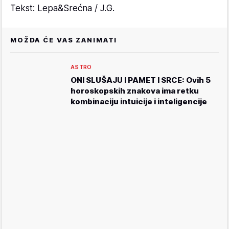
Tekst: Lepa&Srećna / J.G.
MOŽDA ĆE VAS ZANIMATI
ASTRO
ONI SLUŠAJU I PAMET I SRCE: Ovih 5
horoskopskih znakova ima retku
kombinaciju intuicije i inteligencije