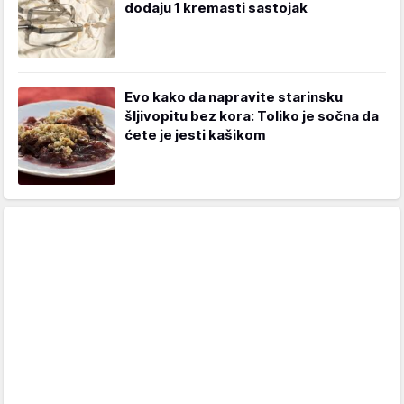
dodaju 1 kremasti sastojak
Evo kako da napravite starinsku
šljivopitu bez kora: Toliko je sočna da
ćete je jesti kašikom