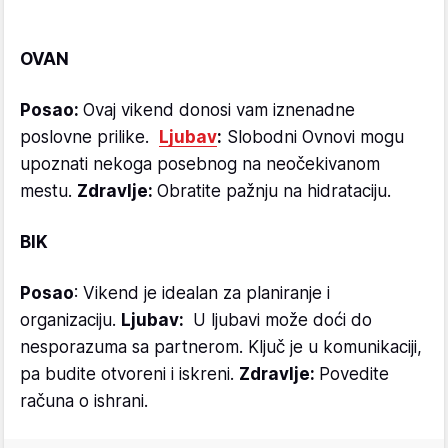
OVAN
Posao:
Ovaj vikend donosi vam iznenadne
poslovne prilike.
Ljubav
:
Slobodni Ovnovi mogu
upoznati nekoga posebnog na neočekivanom
mestu.
Zdravlje:
Obratite pažnju na hidrataciju.
BIK
Posao
: Vikend je idealan za planiranje i
organizaciju.
Ljubav:
U ljubavi može doći do
nesporazuma sa partnerom. Ključ je u komunikaciji,
pa budite otvoreni i iskreni.
Zdravlje:
Povedite
računa o ishrani.