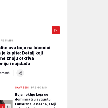
PRE 5 MIN
dite ovu boju na lubenici,
je kupite: Detalj koji
ne znaju otkriva
niju i najslađu
ntariši
SAVRŠENI
PRE 40 MIN
Boja noktiju koja će
dominirati u avgustu:
Luksuzna, a nežna, stoji