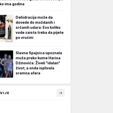
iko ima godina
Dehidracija može da
dovede do moždanih i
srčanih udara: Evo koliko
vode zaista treba da pijete
po vrućini
Slavna Spajsica upoznala
muža preko kume Harisa
Džinovića: Živeli "idalan"
život, a onda isplivala
sramna afera
VIJE