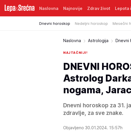
Naslovna
Najnovije
Zdrav život
Lepota i
Dnevni horoskop
Nedeljni horoskop
Mesečni 
Naslovna
Astrologija
Dnevni
NAJTAČNIJI!
DNEVNI HOROS
Astrolog Darka
nogama, Jarac 
Dnevni horoskop za 31. ja
zdravlje, za sve znake.
Objavljeno 30.01.2024. 15:57h