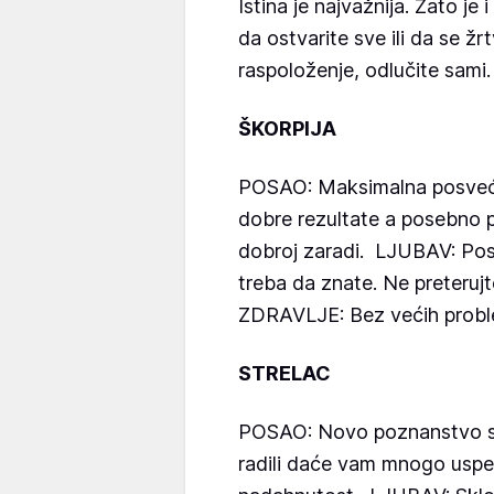
Istina je najvažnija. Zato je 
da ostvarite sve ili da se ž
raspoloženje, odlučite sami.
ŠKORPIJA
POSAO: Maksimalna posvećen
dobre rezultate a posebno p
dobroj zaradi. LJUBAV: Pose
treba da znate. Ne preteruj
ZDRAVLJE: Bez većih probl
STRELAC
POSAO: Novo poznanstvo sa 
radili daće vam mnogo uspe