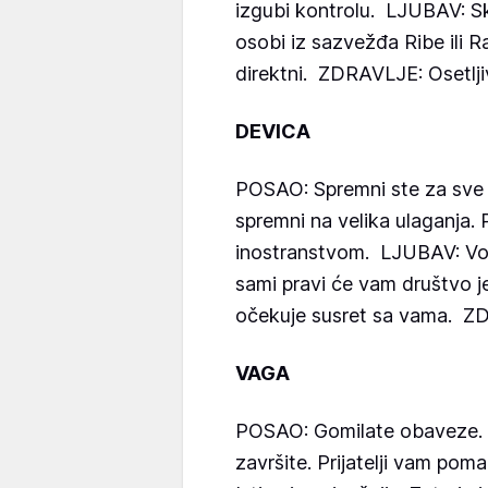
izgubi kontrolu. LJUBAV: S
osobi iz sazvežđa Ribe ili R
direktni. ZDRAVLJE: Osetlji
DEVICA
POSAO: Spremni ste za sve n
spremni na velika ulaganja.
inostranstvom. LJUBAV: Vod
sami pravi će vam društvo j
očekuje susret sa vama. Z
VAGA
POSAO: Gomilate obaveze. 
završite. Prijatelji vam pom