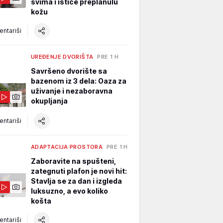
svima i ističe preplanulu
kožu
ntariši
UREĐENJE DVORIŠTA
PRE 1 H
Savršeno dvorište sa
bazenom iz 3 dela: Oaza za
uživanje i nezaboravna
okupljanja
ntariši
ADAPTACIJA PROSTORA
PRE 1 H
Zaboravite na spušteni,
zategnuti plafon je novi hit:
Stavlja se za dan i izgleda
luksuzno, a evo koliko
košta
ntariši