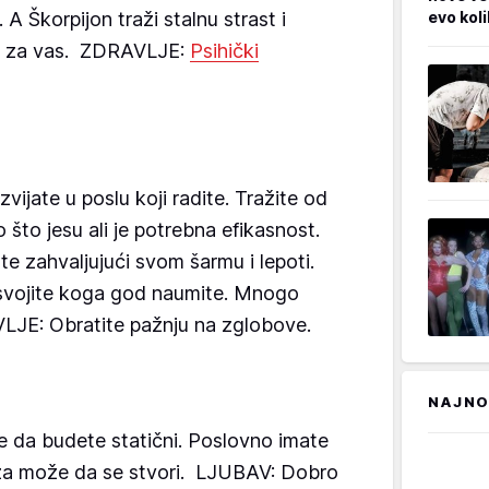
A Škorpijon traži stalnu strast i
evo kol
lji za vas. ZDRAVLJE:
Psihički
vijate u poslu koji radite. Tražite od
što jesu ali je potrebna efikasnost.
 zahvaljujući svom šarmu i lepoti.
svojite koga god naumite. Mnogo
JE: Obratite pažnju na zglobove.
NAJNO
 da budete statični. Poslovno imate
za može da se stvori. LJUBAV: Dobro