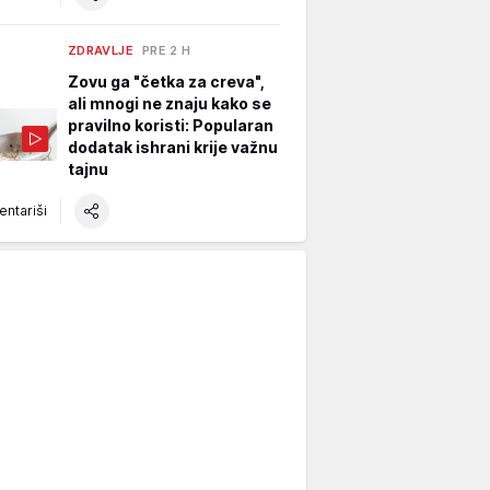
ZDRAVLJE
PRE 2 H
Zovu ga "četka za creva",
ali mnogi ne znaju kako se
pravilno koristi: Popularan
dodatak ishrani krije važnu
tajnu
ntariši