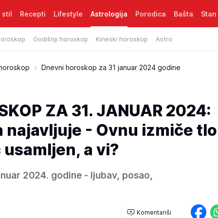
 stil
Recepti
Lifestyle
Astrologija
Porodica
Bašta
Stan
horoskop
Godišnji horoskop
Kineski horoskop
Astro
 horoskop
Dnevni horoskop za 31 januar 2024 godine
KOP ZA 31. JANUAR 2024:
 najavljuje - Ovnu izmiče tl
usamljen, a vi?
nuar 2024. godine - ljubav, posao,
Komentariši