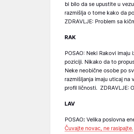
bi bilo da se upustite u vez
razmišlja o tome kako da 
ZDRAVLJE: Problem sa kič
RAK
POSAO: Neki Rakovi imaju i
poziciji. Nikako da to prop
Neke neobične osobe po svo
razmišljanja imaju uticaj na 
profil ličnosti. ZDRAVLJE: 
LAV
POSAO
:
Velika poslovna en
Čuvajte novac, ne rasipajte.