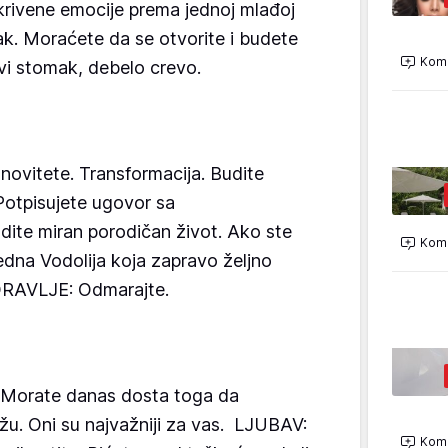
krivene emocije prema jednoj mlađoj
ak. Moraćete da se otvorite i budete
Kome
vi stomak, debelo crevo.
ovitete. Transformacija. Budite
 Potpisujete ugovor sa
ite miran porodičan život. Ako ste
Kome
edna Vodolija koja zapravo željno
DRAVLJE: Odmarajte.
Morate danas dosta toga da
ažu. Oni su najvažniji za vas. LJUBAV:
Kome