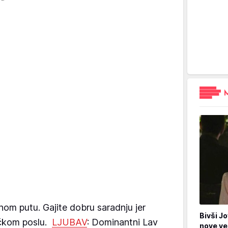
om putu. Gajite dobru saradnju jer
Bivši Jo
ičkom poslu.
LJUBAV
: Dominantni Lav
nove ve