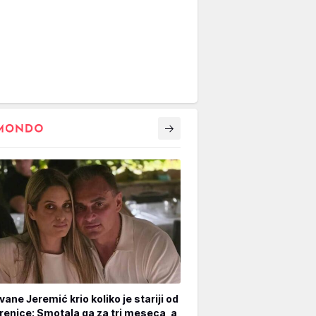
vane Jeremić krio koliko je stariji od
renice: Smotala ga za tri meseca, a