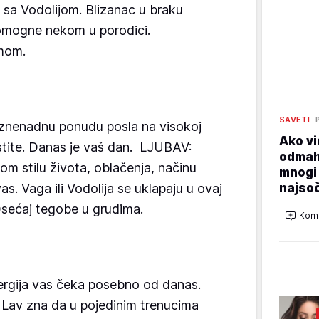
u sa Vodolijom. Blizanac u braku
pomogne nekom u porodici.
mom.
SAVETI
znenadnu ponudu posla na visokoj
Ako vi
ustite. Danas je vaš dan. LJUBAV:
odmah 
m stilu života, oblačenja, načinu
mnogi 
najsoč
vas. Vaga ili Vodolija se uklapaju u ovaj
Osećaj tegobe u grudima.
Kome
ergija vas čeka posebno od danas.
Lav zna da u pojedinim trenucima