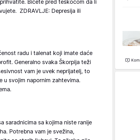
i prihvatite. Bićete pred teškoćom da li
rtvujete. ZDRAVLJE: Depresija ili
ost radu i talenat koji imate daće
Kome
rofit. Generalno svaka Škorpija teži
sivnost vam je uvek neprijatelj, to
te u svojim napornim zahtevima.
ema.
saradnicima sa kojima niste ranije
ha. Potrebna vam je svežina,