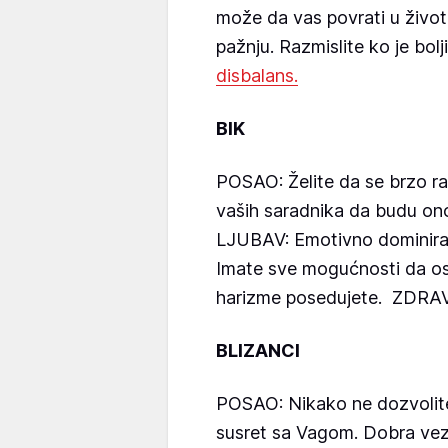
može da vas povrati u život. 
pažnju. Razmislite ko je bo
disbalans.
BIK
POSAO: Želite da se brzo raz
vaših saradnika da budu ono 
LJUBAV: Emotivno dominirate
Imate sve mogućnosti da o
harizme posedujete. ZDRAVL
BLIZANCI
POSAO: Nikako ne dozvolite
susret sa Vagom. Dobra ve