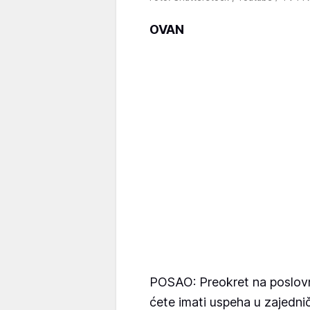
OVAN
POSAO: Preokret na poslovn
ćete imati uspeha u zajedn