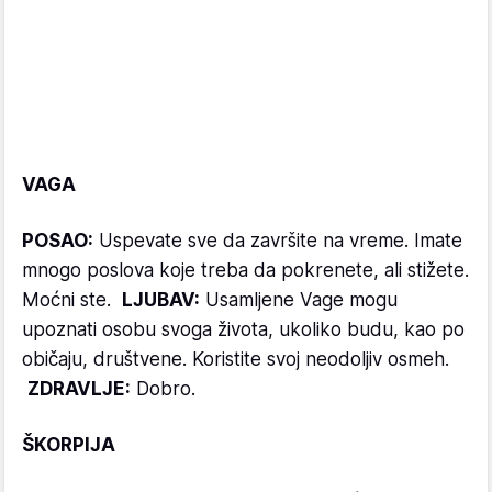
VAGA
POSAO:
Uspevate sve da završite na vreme. Imate
mnogo poslova koje treba da pokrenete, ali stižete.
Moćni ste.
LJUBAV:
Usamljene Vage mogu
upoznati osobu svoga života, ukoliko budu, kao po
običaju, društvene. Koristite svoj neodoljiv osmeh.
ZDRAVLJE:
Dobro.
ŠKORPIJA