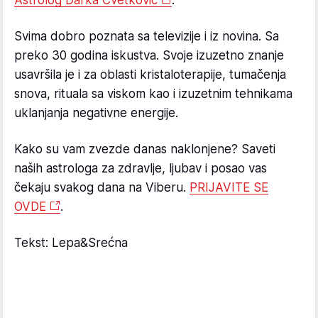
Astrolog Darka Cvetković
.
Svima dobro poznata sa televizije i iz novina. Sa
preko 30 godina iskustva. Svoje izuzetno znanje
usavršila je i za oblasti kristaloterapije, tumačenja
snova, rituala sa viskom kao i izuzetnim tehnikama
uklanjanja negativne energije.
Kako su vam zvezde danas naklonjene? Saveti
naših astrologa za zdravlje, ljubav i posao vas
čekaju svakog dana na Viberu.
PRIJAVITE SE
OVDE
.
Tekst: Lepa&Srećna