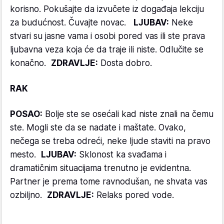
korisno. Pokušajte da izvučete iz događaja lekciju
za budućnost. Čuvajte novac.
LJUBAV:
Neke
stvari su jasne vama i osobi pored vas ili ste prava
ljubavna veza koja će da traje ili niste. Odlučite se
konačno.
ZDRAVLJE:
Dosta dobro.
RAK
POSAO:
Bolje ste se osećali kad niste znali na čemu
ste. Mogli ste da se nadate i maštate. Ovako,
nečega se treba odreći, neke ljude staviti na pravo
mesto.
LJUBAV:
Sklonost ka svađama i
dramatičnim situacijama trenutno je evidentna.
Partner je prema tome ravnodušan, ne shvata vas
ozbiljno.
ZDRAVLJE:
Relaks pored vode.