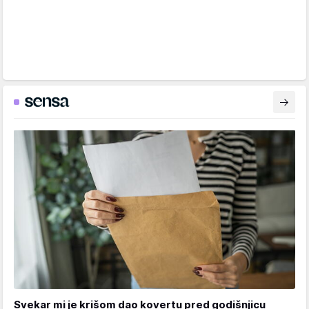
Svekar mi je krišom dao kovertu pred godišnjicu