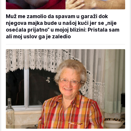
Muž me zamolio da spavam u garaži dok
njegova majka bude u našoj kući jer se „nije
osećala prijatno“ u mojoj blizini: Pristala sam
ali moj uslov ga je zaledio