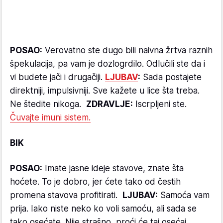
POSAO:
Verovatno ste dugo bili naivna žrtva raznih
špekulacija, pa vam je dozlogrdilo. Odlučili ste da i
vi budete jači i drugačiji.
LJUBAV
:
Sada postajete
direktniji, impulsivniji. Sve kažete u lice šta treba.
Ne štedite nikoga.
ZDRAVLJE:
Iscrpljeni ste.
Čuvajte imuni sistem.
BIK
POSAO:
Imate jasne ideje stavove, znate šta
hoćete. To je dobro, jer ćete tako od čestih
promena stavova profitirati.
LJUBAV:
Samoća vam
prija. Iako niste neko ko voli samoću, ali sada se
tako osećate. Nije strašno, proći će taj osećaj.