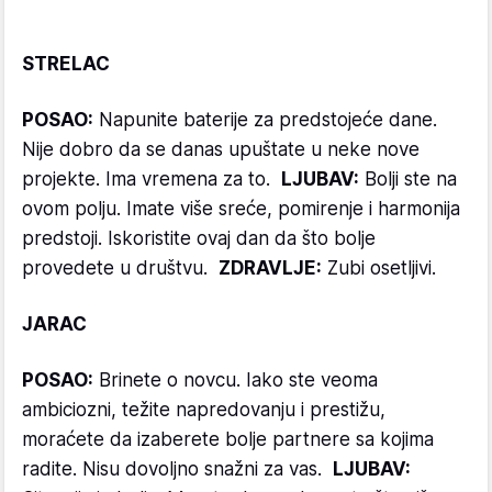
STRELAC
POSAO:
Napunite baterije za predstojeće dane.
Nije dobro da se danas upuštate u neke nove
projekte. Ima vremena za to.
LJUBAV:
Bolji ste na
ovom polju. Imate više sreće, pomirenje i harmonija
predstoji. Iskoristite ovaj dan da što bolje
provedete u društvu.
ZDRAVLJE:
Zubi osetljivi.
JARAC
POSAO:
Brinete o novcu. Iako ste veoma
ambiciozni, težite napredovanju i prestižu,
moraćete da izaberete bolje partnere sa kojima
radite. Nisu dovoljno snažni za vas.
LJUBAV: