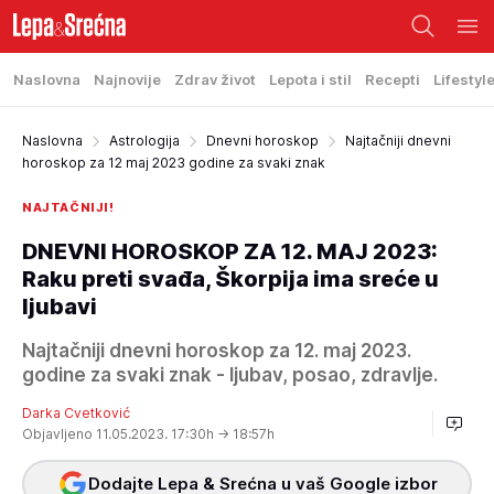
Naslovna
Najnovije
Zdrav život
Lepota i stil
Recepti
Lifestyl
Naslovna
Astrologija
Dnevni horoskop
Najtačniji dnevni
horoskop za 12 maj 2023 godine za svaki znak
NAJTAČNIJI!
DNEVNI HOROSKOP ZA 12. MAJ 2023:
Raku preti svađa, Škorpija ima sreće u
ljubavi
Najtačniji dnevni horoskop za 12. maj 2023.
godine za svaki znak - ljubav, posao, zdravlje.
Darka Cvetković
Objavljeno 11.05.2023. 17:30h
→ 18:57h
Dodajte Lepa & Srećna u vaš Google izbor