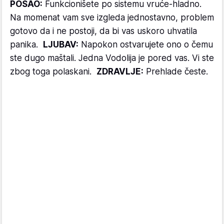
POSAO:
Funkcionišete po sistemu vruće-hladno.
Na momenat vam sve izgleda jednostavno, problem
gotovo da i ne postoji, da bi vas uskoro uhvatila
panika.
LJUBAV:
Napokon ostvarujete ono o čemu
ste dugo maštali. Jedna Vodolija je pored vas. Vi ste
zbog toga polaskani.
ZDRAVLJE:
Prehlade česte.