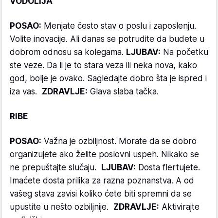
VODOLIJA
POSAO:
Menjate često stav o poslu i zaposlenju.
Volite inovacije. Ali danas se potrudite da budete u
dobrom odnosu sa kolegama.
LJUBAV:
Na početku
ste veze. Da li je to stara veza ili neka nova, kako
god, bolje je ovako. Sagledajte dobro šta je ispred i
iza vas.
ZDRAVLJE:
Glava slaba tačka.
RIBE
POSAO:
Važna je ozbiljnost. Morate da se dobro
organizujete ako želite poslovni uspeh. Nikako se
ne prepuštajte slučaju.
LJUBAV:
Dosta flertujete.
Imaćete dosta prilika za razna poznanstva. A od
vašeg stava zavisi koliko ćete biti spremni da se
upustite u nešto ozbiljnije.
ZDRAVLJE:
Aktivirajte