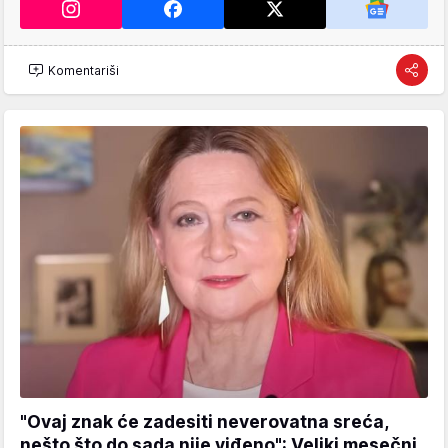
Komentariši
"Ovaj znak će zadesiti neverovatna sreća,
nešto što do sada nije viđeno": Veliki mesečni