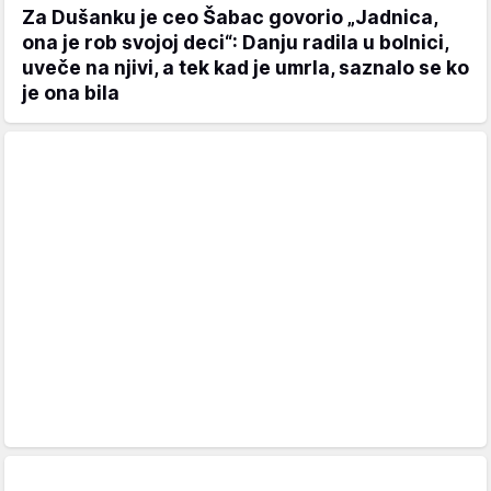
Za Dušanku je ceo Šabac govorio „Jadnica,
ona je rob svojoj deci“: Danju radila u bolnici,
uveče na njivi, a tek kad je umrla, saznalo se ko
je ona bila