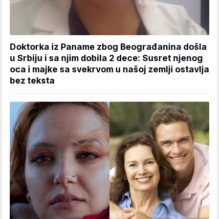
Doktorka iz Paname zbog Beograđanina došla
u Srbiju i sa njim dobila 2 dece: Susret njenog
oca i majke sa svekrvom u našoj zemlji ostavlja
bez teksta