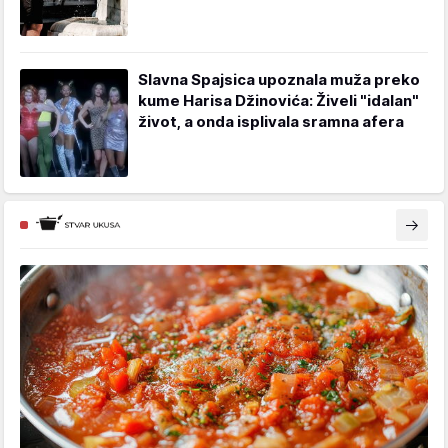
Slavna Spajsica upoznala muža preko
kume Harisa Džinovića: Živeli "idalan"
život, a onda isplivala sramna afera