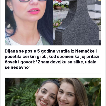
Dijana se posle 5 godina vratila iz Nemačke i
posetila ćerkin grob, kod spomenika joj prilazi
čovek i govori: "Znam devojku sa slike, udala
se nedavno"