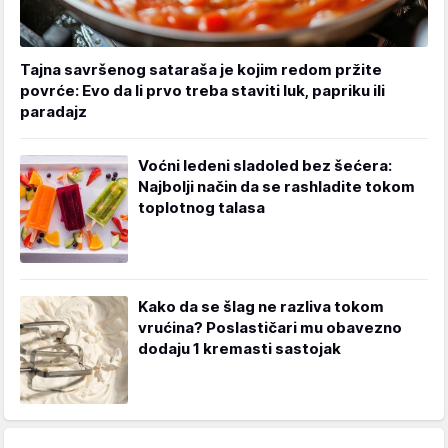
Tajna savršenog sataraša je kojim redom pržite
povrće: Evo da li prvo treba staviti luk, papriku ili
paradajz
Voćni ledeni sladoled bez šećera:
Najbolji način da se rashladite tokom
toplotnog talasa
Kako da se šlag ne razliva tokom
vrućina? Poslastičari mu obavezno
dodaju 1 kremasti sastojak