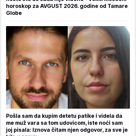
horoskop za AVGUST 2026. godine od Tamare
Globe
Pošla sam da kupim detetu patike i videla da
me muž vara sa tom udovicom, iste noći sam
joj pisala: Iznova čitam njen odgovor, za sve je