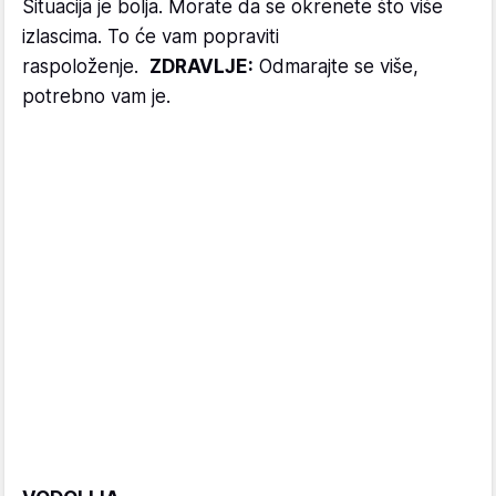
Situacija je bolja. Morate da se okrenete što više
izlascima. To će vam popraviti
raspoloženje.
ZDRAVLJE:
Odmarajte se više,
potrebno vam je.