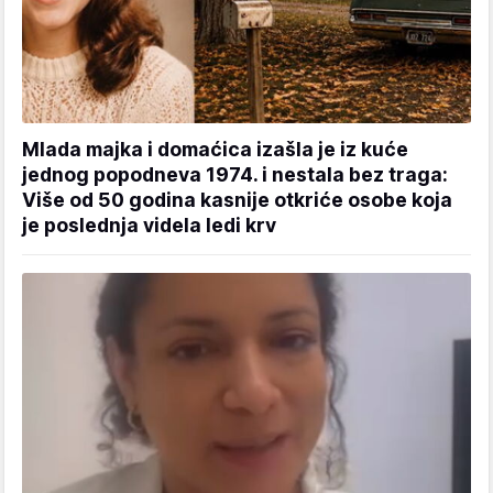
Mlada majka i domaćica izašla je iz kuće
jednog popodneva 1974. i nestala bez traga:
Više od 50 godina kasnije otkriće osobe koja
je poslednja videla ledi krv