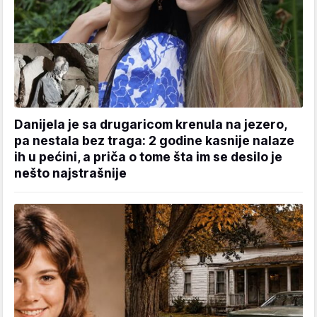
Danijela je sa drugaricom krenula na jezero,
pa nestala bez traga: 2 godine kasnije nalaze
ih u pećini, a priča o tome šta im se desilo je
nešto najstrašnije