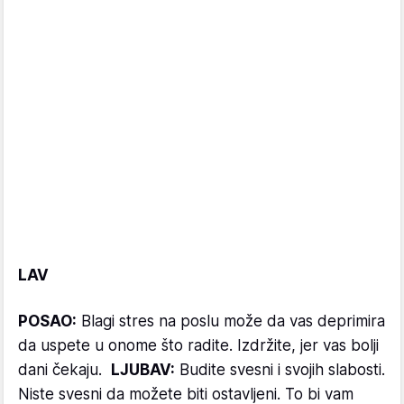
LAV
POSAO:
Blagi stres na poslu može da vas deprimira
da uspete u onome što radite. Izdržite, jer vas bolji
dani čekaju.
LJUBAV:
Budite svesni i svojih slabosti.
Niste svesni da možete biti ostavljeni. To bi vam