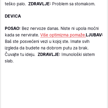
teško palo.
ZDRAVLJE:
Problem sa stomakom.
DEVICA
POSAO:
Bez nervoze danas. Niste ni upola moćni
kada se nervirate.
Više optimizma pomaže.
LJUBAV:
Baš ste posvećeni vezi u kojoj ste. Imate svih
izgleda da budete na dobrom putu za brak.
Čuvajte tu ideju.
ZDRAVLJE:
Imunološki sistem
slab.