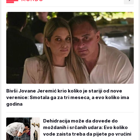
Bivši Jovane Jeremić krio koliko je stariji od nove
verenice: Smotala ga za tri meseca, a evo koliko ima
godina
Dehidracija može da dovede do
moždanih i srčanih udara: Evo koliko
vode zaista treba da pijete po vrućini