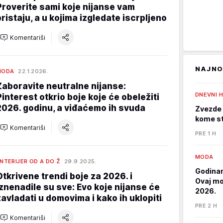
Proverite sami koje nijanse vam
pristaju, a u kojima izgledate iscrpljeno
Komentariši
NAJNO
MODA
22.1.2026.
Zaboravite neutralne nijanse:
DNEVNI 
Pinterest otkrio boje koje će obeležiti
2026. godinu, a viđaćemo ih svuda
Zvezde 
kome st
Komentariši
PRE 1 H
MODA
NTERIJER OD A DO Ž
29.9.2025.
Godinam
Otkrivene trendi boje za 2026. i
Ovaj mod
iznenadile su sve: Evo koje nijanse će
2026.
zavladati u domovima i kako ih uklopiti
PRE 2 H
Komentariši