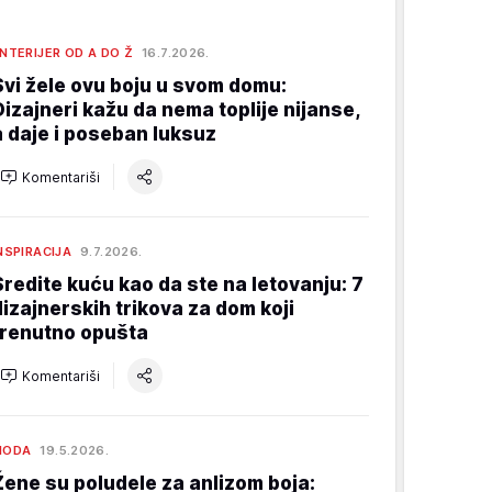
NTERIJER OD A DO Ž
16.7.2026.
Svi žele ovu boju u svom domu:
Dizajneri kažu da nema toplije nijanse,
a daje i poseban luksuz
Komentariši
NSPIRACIJA
9.7.2026.
Sredite kuću kao da ste na letovanju: 7
dizajnerskih trikova za dom koji
trenutno opušta
Komentariši
MODA
19.5.2026.
Žene su poludele za anlizom boja: