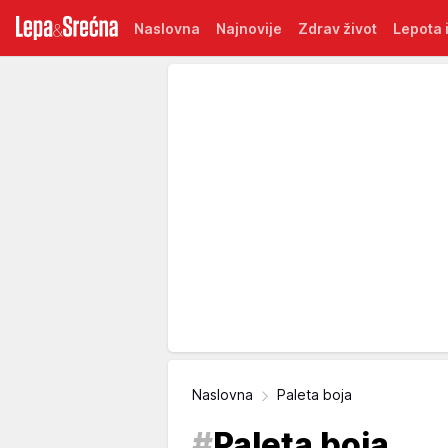
Naslovna
Najnovije
Zdrav život
Lepota i
Naslovna
Paleta boja
#
Paleta boja