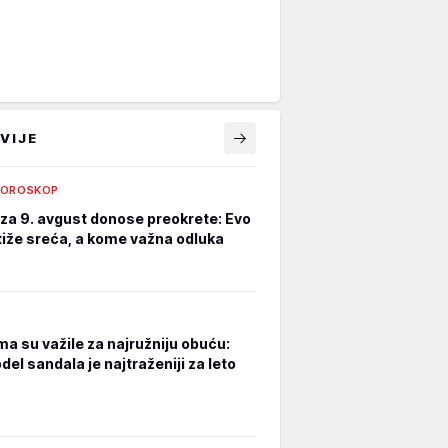
VIJE
HOROSKOP
za 9. avgust donose preokrete: Evo
iže sreća, a kome važna odluka
a su važile za najružniju obuću:
el sandala je najtraženiji za leto