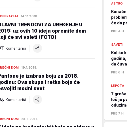
ASTRO
Konačno
NSPIRACIJA
14.11.2018.
problem
če da p
GLAVNI TRENDOVI ZA UREĐENJE U
2019: uz ovih 10 ideja opremite dom
PRE 4 H
koji će svi voleti (FOTO)
SAVETI
Komentariši
Koliko k
godina, 
da čuva
REĆNI DOM
19.1.2018.
PRE 6 H
Pantone je izabrao boju za 2018.
godinu: Ova skupa i retka boja će
LEPOTA
osvojiti modni svet
7 greša
lošije p
Komentariši
oduzima
PRE 7 H
REĆNI DOM
28.2.2017.