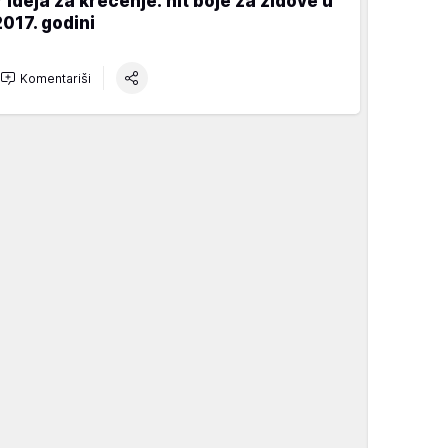
7 ideja za krečenje: hit boje za zidove u
2017. godini
Komentariši