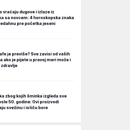
 vraćaju dugove i izlaze iz
a sa novcem: 4 horoskopska znaka
redahnu pre početka jeseni
afe je previše? Sve zavisi od vaših
a ako je pijete u pravoj meri može i
 zdravlje
ka zbog kojih šminka izgleda sve
osle 50. godine: Ovi proizvodi
ju svežinu i ističu bore