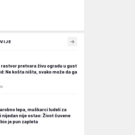
VIJE
rastvor pretvara živu ogradu u gust
zid: Ne košta ništa, svako može da ga
IN
čarobno lepa, muškarci ludeli za
i nijedan nije ostao: Život čuvene
bio je pun zapleta