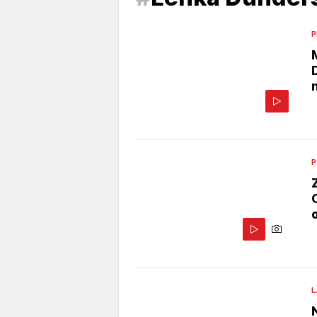
P
P
L