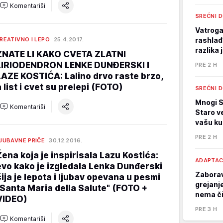
Komentariši
SREĆNI 
Vatrogas
REATIVNO I LEPO
25.4.2017.
rashlađ
razlika
ZNATE LI KAKO CVETA ZLATNI
LIRIODENDRON LENKE DUNĐERSKI I
PRE 2 H
LAZE KOSTIĆA: Lalino drvo raste brzo,
a list i cvet su prelepi (FOTO)
SREĆNI 
Mnogi S
Komentariši
Staro v
vašu k
PRE 2 H
JUBAVNE PRIČE
30.12.2016.
Žena koja je inspirisala Lazu Kostića:
ADAPTAC
evo kako je izgledala Lenka Dunđerski
Zaboravi
čija je lepota i ljubav opevana u pesmi
grejanj
"Santa Maria della Salute" (FOTO +
nema č
VIDEO)
PRE 3 H
Komentariši