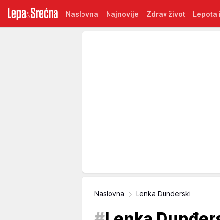
Naslovna
Najnovije
Zdrav život
Lepota i
Naslovna
Lenka Dunđerski
#
Lenka Dunđer