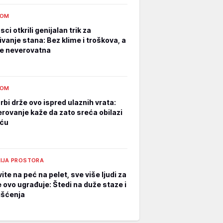
DOM
ci otkrili genijalan trik za
ivanje stana: Bez klime i troškova, a
 je neverovatna
DOM
rbi drže ovo ispred ulaznih vrata:
erovanje kaže da zato sreća obilazi
uću
IJA PROSTORA
te na peć na pelet, sve više ljudi za
e ovo ugrađuje: Štedi na duže staze i
išćenja