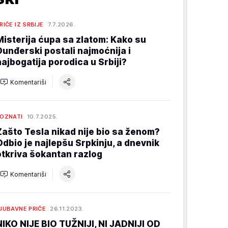
RIČE IZ SRBIJE
7.7.2026.
Misterija ćupa sa zlatom: Kako su
Dunđerski postali najmoćnija i
najbogatija porodica u Srbiji?
Komentariši
OZNATI
10.7.2025.
Zašto Tesla nikad nije bio sa ženom?
Odbio je najlepšu Srpkinju, a dnevnik
otkriva šokantan razlog
Komentariši
JUBAVNE PRIČE
26.11.2023.
NIKO NIJE BIO TUŽNIJI, NI JADNIJI OD