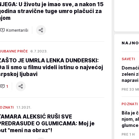
NJEGA: U životu je imao sve, a nakon 15
godina stravične tuge umro plačući za
njom
Komentariši
NAJNO
JUBAVNE PRIČE
6.7.2023.
SAVETI
ZAŠTO JE UMRLA LENKA DUNĐERSKI:
Da li smo u filmu videli istinu o najvećoj
Domaći 
srpskoj ljubavi
zeleni 
napravi
1
PRE 33 M
POZNATI
OZNATI
1.1.2021.
Bila je 
TAMARA ALEKSIĆ RUŠI SVE
njom, al
PREDRASUDE O GLUMICAMA: Moj je
glumce 
put "meni na obraz"!
PRE 1 H