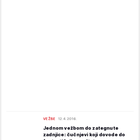
VEŽBE
12.4.2016.
Jednom vežbom do zategnute
zadnjice: čučnjevi koji dovode do