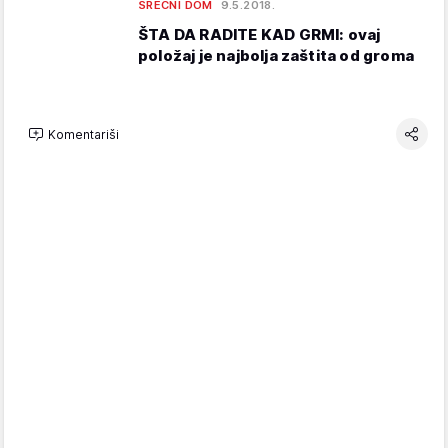
SREĆNI DOM
9.5.2018.
ŠTA DA RADITE KAD GRMI: ovaj
položaj je najbolja zaštita od groma
Komentariši