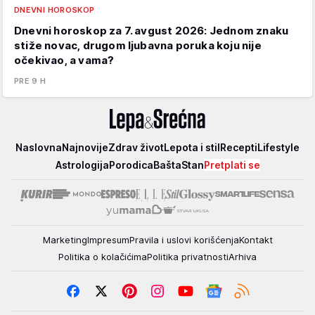
DNEVNI HOROSKOP
Dnevni horoskop za 7. avgust 2026: Jednom znaku
stiže novac, drugom ljubavna poruka koju nije
očekivao, a vama?
PRE 9 H
Lepa
Naslovna
Najnovije
Zdrav život
Lepota i stil
Recepti
Lifestyle
i
Astrologija
Porodica
Bašta
Stan
Pretplati se
srećna
Marketing
Impresum
Pravila i uslovi korišćenja
Kontakt
Politika o kolačićima
Politika privatnosti
Arhiva