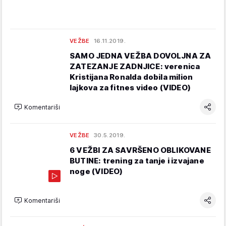
VEŽBE
16.11.2019.
SAMO JEDNA VEŽBA DOVOLJNA ZA
ZATEZANJE ZADNJICE: verenica
Kristijana Ronalda dobila milion
lajkova za fitnes video (VIDEO)
Komentariši
VEŽBE
30.5.2019.
6 VEŽBI ZA SAVRŠENO OBLIKOVANE
BUTINE: trening za tanje i izvajane
noge (VIDEO)
Komentariši