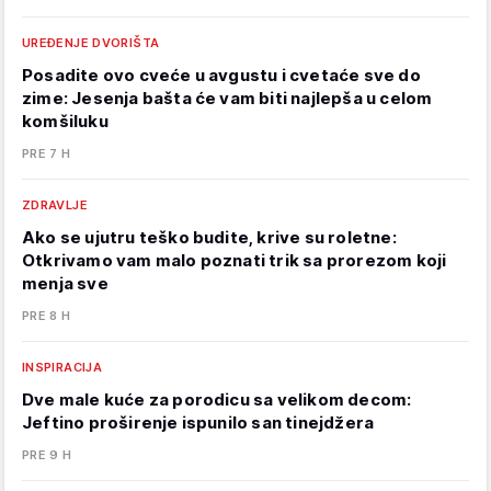
UREĐENJE DVORIŠTA
Posadite ovo cveće u avgustu i cvetaće sve do
zime: Jesenja bašta će vam biti najlepša u celom
komšiluku
PRE 7 H
ZDRAVLJE
Ako se ujutru teško budite, krive su roletne:
Otkrivamo vam malo poznati trik sa prorezom koji
menja sve
PRE 8 H
INSPIRACIJA
Dve male kuće za porodicu sa velikom decom:
Jeftino proširenje ispunilo san tinejdžera
PRE 9 H