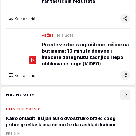
fantastičnih rezultata
Komentariši
VEŽBE
16.3.2016.
Proste vežbe za opuštene mišiće na
butinama: 10 minuta dnevno i
imaćete zategnutu zadnjicu i lepo
oblikovane noge (VIDEO)
Komentariši
NAJNOVIJE
LIFESTYLE OSTALO
Kako ohladiti usijan auto dvostruko brže: Zbog
jedne greške klima ne može da rashladi kabinu
PRE 6 H