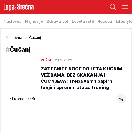
Naslovna
Najnovije
Zdrav život
Lepota i stil
Recepti
Lifestyl
Naslovna
Čučanj
#
Čučanj
VEŽBE
23.5.2022.
ZATEGNITE NOGE DO LETA KUĆNIM
VEŽBAMA, BEZ SKAKANJA I
ČUČNJEVA: Treba vam 1 papirni
tanjir i spremni ste za trening
Komentariši