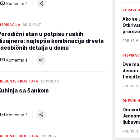
Komentariši
ZDRAVLJ
Ako se u
NSPIRACIJA
30.5.2017.
Otkriva
prorezo
Porodični stan u potpisu ruskih
dizajnera: najlepša kombinacija drveta
PRE 12 H
i neobičnih detalja u domu
INSPIRAC
Komentariši
Dve mal
decom: 
tinejdž
REĐENJE PROSTORA
18.11.2013.
PRE 12 H
Kuhinja sa šankom
DNEVNI 
Dnevni 
Komentariši
Jednom 
ljubavn
PRE 13 H
REĐENJE PROSTORA
3.9.2012.