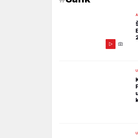
A
U
U