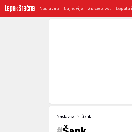
Naslovna
Najnovije
Zdrav život
Lepota i
Naslovna
Šank
#
Šank