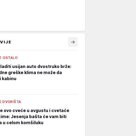
VIJE
LE OSTALO
laditi usijan auto dvostruko brže:
dne greške klima ne može da
i kabinu
E DVORIŠTA
e ovo cveće u avgustu i cvetaće
zime: Jesenja bašta će vam biti
a u celom komšiluku