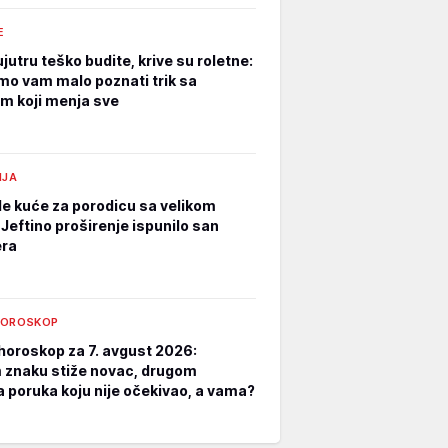
E
jutru teško budite, krive su roletne:
mo vam malo poznati trik sa
m koji menja sve
IJA
e kuće za porodicu sa velikom
Jeftino proširenje ispunilo san
era
HOROSKOP
horoskop za 7. avgust 2026:
znaku stiže novac, drugom
a poruka koju nije očekivao, a vama?