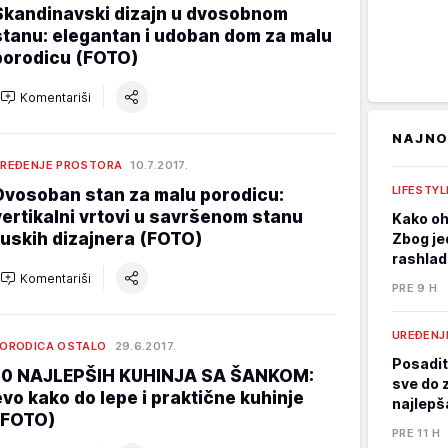
Skandinavski dizajn u dvosobnom
stanu: elegantan i udoban dom za malu
porodicu (FOTO)
Komentariši
NAJNO
REĐENJE PROSTORA
10.7.2017.
LIFESTY
Dvosoban stan za malu porodicu:
vertikalni vrtovi u savršenom stanu
Kako oh
ruskih dizajnera (FOTO)
Zbog je
rashlad
Komentariši
PRE 9 H
UREĐENJ
ORODICA OSTALO
29.6.2017.
Posadit
10 NAJLEPŠIH KUHINJA SA ŠANKOM:
sve do 
evo kako do lepe i praktične kuhinje
najlepš
(FOTO)
PRE 11 H