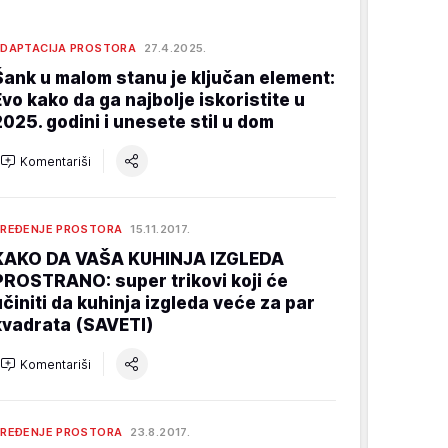
DAPTACIJA PROSTORA
27.4.2025.
Šank u malom stanu je ključan element:
Evo kako da ga najbolje iskoristite u
2025. godini i unesete stil u dom
Komentariši
REĐENJE PROSTORA
15.11.2017.
KAKO DA VAŠA KUHINJA IZGLEDA
PROSTRANO: super trikovi koji će
učiniti da kuhinja izgleda veće za par
kvadrata (SAVETI)
Komentariši
REĐENJE PROSTORA
23.8.2017.