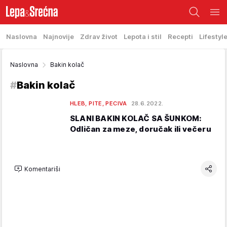
Naslovna
Najnovije
Zdrav život
Lepota i stil
Recepti
Lifestyl
Naslovna
Bakin kolač
#
Bakin kolač
HLEB, PITE, PECIVA
28.6.2022.
SLANI BAKIN KOLAČ SA ŠUNKOM:
Odličan za meze, doručak ili večeru
Komentariši