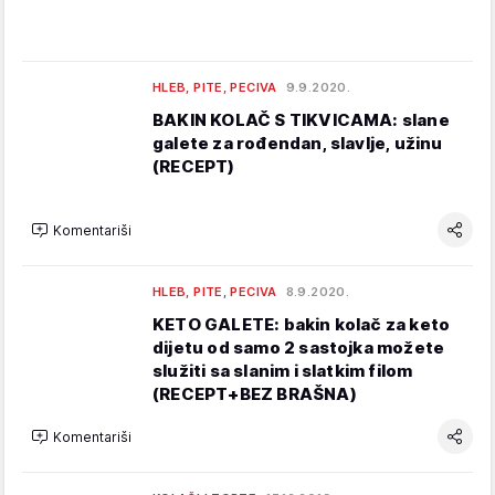
HLEB, PITE, PECIVA
9.9.2020.
BAKIN KOLAČ S TIKVICAMA: slane
galete za rođendan, slavlje, užinu
(RECEPT)
Komentariši
HLEB, PITE, PECIVA
8.9.2020.
KETO GALETE: bakin kolač za keto
dijetu od samo 2 sastojka možete
služiti sa slanim i slatkim filom
(RECEPT+BEZ BRAŠNA)
Komentariši