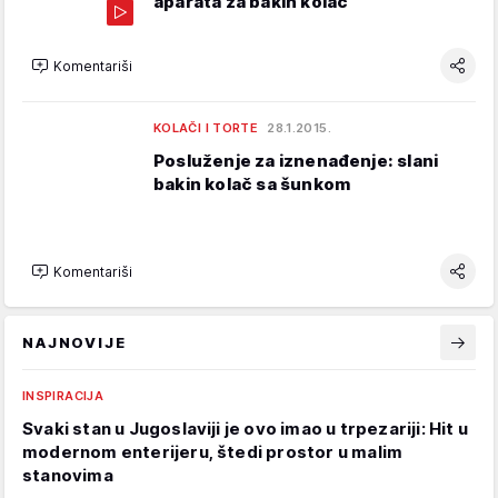
aparata za bakin kolač
Komentariši
KOLAČI I TORTE
28.1.2015.
Posluženje za iznenađenje: slani
bakin kolač sa šunkom
Komentariši
NAJNOVIJE
INSPIRACIJA
Svaki stan u Jugoslaviji je ovo imao u trpezariji: Hit u
modernom enterijeru, štedi prostor u malim
stanovima