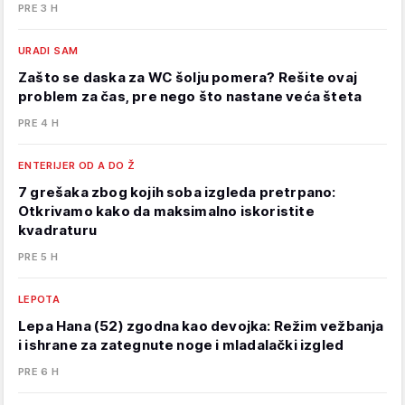
PRE 3 H
URADI SAM
Zašto se daska za WC šolju pomera? Rešite ovaj
problem za čas, pre nego što nastane veća šteta
PRE 4 H
ENTERIJER OD A DO Ž
7 grešaka zbog kojih soba izgleda pretrpano:
Otkrivamo kako da maksimalno iskoristite
kvadraturu
PRE 5 H
LEPOTA
Lepa Hana (52) zgodna kao devojka: Režim vežbanja
i ishrane za zategnute noge i mladalački izgled
PRE 6 H