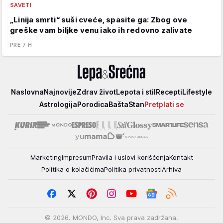
SAVETI
„Linija smrti“ suši cveće, spasite ga: Zbog ove
greške vam biljke venu iako ih redovno zalivate
PRE 7 H
Lepa
Naslovna
Najnovije
Zdrav život
Lepota i stil
Recepti
Lifestyle
i
Astrologija
Porodica
Bašta
Stan
Pretplati se
srećna
Marketing
Impresum
Pravila i uslovi korišćenja
Kontakt
Politika o kolačićima
Politika privatnosti
Arhiva
© 2026. MONDO, Inc. Sva prava zadržana.