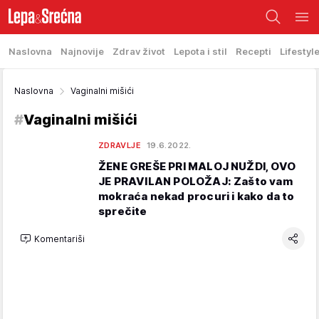
Naslovna
Najnovije
Zdrav život
Lepota i stil
Recepti
Lifestyl
Naslovna
Vaginalni mišići
#
Vaginalni mišići
ZDRAVLJE
19.6.2022.
ŽENE GREŠE PRI MALOJ NUŽDI, OVO
JE PRAVILAN POLOŽAJ: Zašto vam
mokraća nekad procuri i kako da to
sprečite
Komentariši