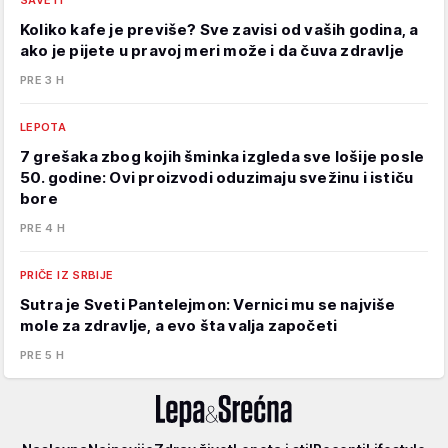
SAVETI
Koliko kafe je previše? Sve zavisi od vaših godina, a
ako je pijete u pravoj meri može i da čuva zdravlje
PRE 3 H
LEPOTA
7 grešaka zbog kojih šminka izgleda sve lošije posle
50. godine: Ovi proizvodi oduzimaju svežinu i ističu
bore
PRE 4 H
PRIČE IZ SRBIJE
Sutra je Sveti Pantelejmon: Vernici mu se najviše
mole za zdravlje, a evo šta valja započeti
PRE 5 H
Lepa