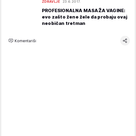
ZDRAVLJE
23.6.2017.
PROFESIONALNA MASAŽA VAGINE:
evo zašto žene žele da probaju ovaj
neobičan tretman
Komentariši