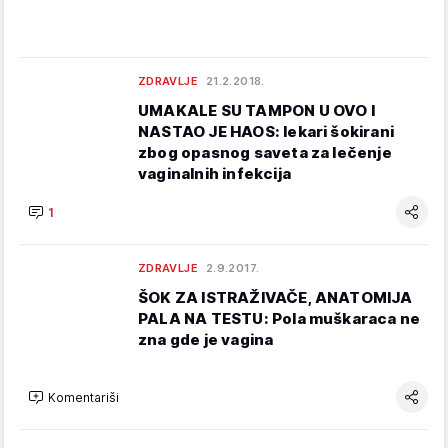
ZDRAVLJE
21.2.2018.
UMAKALE SU TAMPON U OVO I
NASTAO JE HAOS: lekari šokirani
zbog opasnog saveta za lečenje
vaginalnih infekcija
1
ZDRAVLJE
2.9.2017.
ŠOK ZA ISTRAŽIVAČE, ANATOMIJA
PALA NA TESTU: Pola muškaraca ne
zna gde je vagina
Komentariši