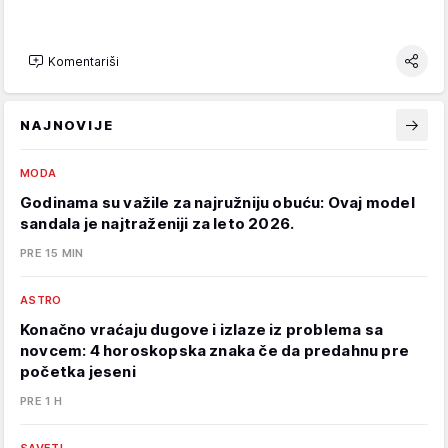
Komentariši
NAJNOVIJE
MODA
Godinama su važile za najružniju obuću: Ovaj model
sandala je najtraženiji za leto 2026.
PRE 15 MIN
ASTRO
Konačno vraćaju dugove i izlaze iz problema sa
novcem: 4 horoskopska znaka če da predahnu pre
početka jeseni
PRE 1 H