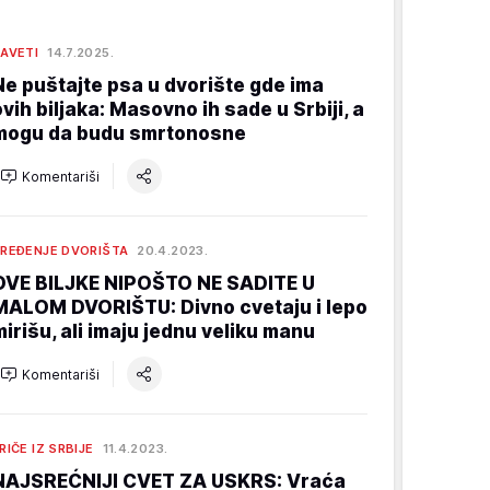
AVETI
14.7.2025.
Ne puštajte psa u dvorište gde ima
ovih biljaka: Masovno ih sade u Srbiji, a
mogu da budu smrtonosne
Komentariši
REĐENJE DVORIŠTA
20.4.2023.
OVE BILJKE NIPOŠTO NE SADITE U
MALOM DVORIŠTU: Divno cvetaju i lepo
mirišu, ali imaju jednu veliku manu
Komentariši
RIČE IZ SRBIJE
11.4.2023.
NAJSREĆNIJI CVET ZA USKRS: Vraća