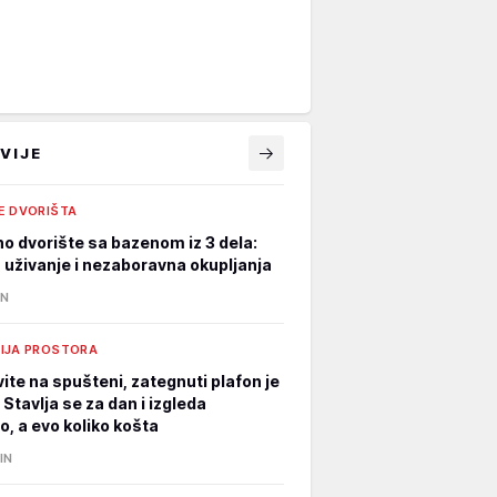
VIJE
E DVORIŠTA
o dvorište sa bazenom iz 3 dela:
 uživanje i nezaboravna okupljanja
IN
IJA PROSTORA
ite na spušteni, zategnuti plafon je
: Stavlja se za dan i izgleda
o, a evo koliko košta
IN