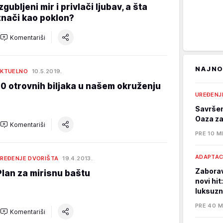
zgubljeni mir i privlači ljubav, a šta
znači kao poklon?
Komentariši
NAJNO
KTUELNO
10.5.2019.
10 otrovnih biljaka u našem okruženju
UREĐENJ
Savršen
Oaza za
Komentariši
PRE 10 M
ADAPTAC
REĐENJE DVORIŠTA
19.4.2013.
Zaborav
Plan za mirisnu baštu
novi hit
luksuzn
PRE 40 M
Komentariši