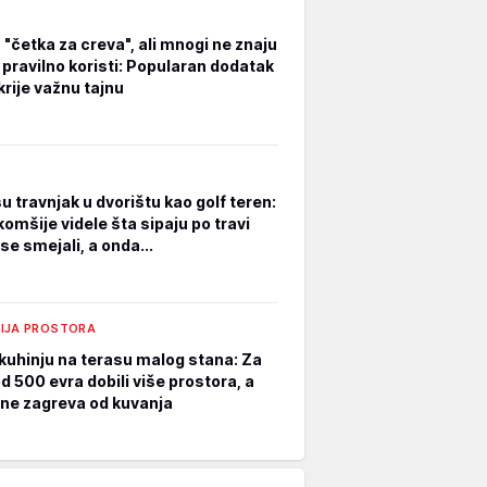
 "četka za creva", ali mnogi ne znaju
 pravilno koristi: Popularan dodatak
krije važnu tajnu
su travnjak u dvorištu kao golf teren:
omšije videle šta sipaju po travi
se smejali, a onda...
IJA PROSTORA
i kuhinju na terasu malog stana: Za
d 500 evra dobili više prostora, a
ne zagreva od kuvanja