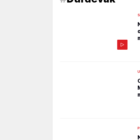
S
U
P