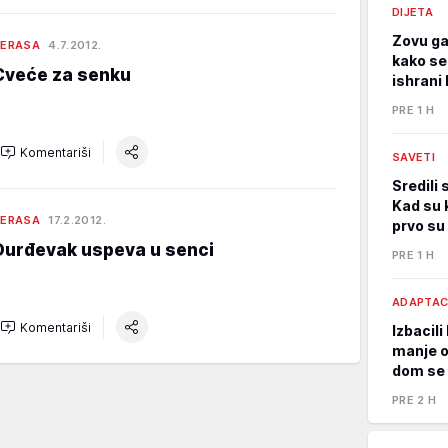
DIJETA
Zovu ga
TERASA
4.7.2012.
kako se
Cveće za senku
ishrani 
PRE 1 H
Komentariši
SAVETI
Sredili 
Kad su k
TERASA
17.2.2012.
prvo su 
Đurđevak uspeva u senci
PRE 1 H
ADAPTAC
Komentariši
Izbacil
manje o
dom se 
PRE 2 H