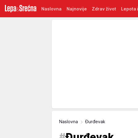
Naslovna
Najnovije
Zdrav život
Lepota i
Naslovna
Đurđevak
#
Đurđevak