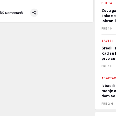
DIJETA
Zovu ga
Komentariši
kako se
ishrani 
PRE 1 H
SAVETI
Sredili 
Kad su k
prvo su 
PRE 1 H
ADAPTAC
Izbacil
manje o
dom se 
PRE 2 H