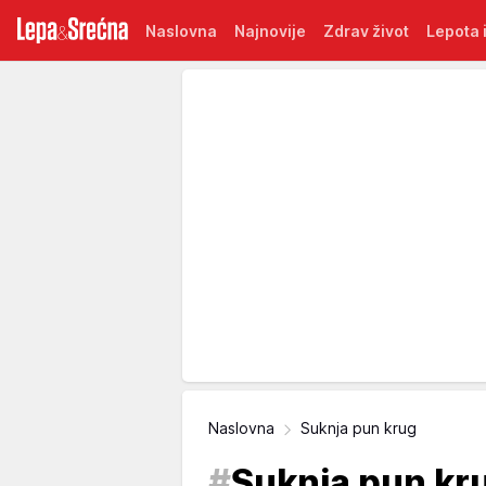
Naslovna
Najnovije
Zdrav život
Lepota i
Naslovna
Suknja pun krug
#
Suknja pun kr