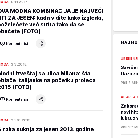
MODA
9.11.2017.
OVA MODNA KOMBINACIJA JE NAJVEĆI
HIT ZA JESEN: kada vidite kako izgleda,
poželećete već sutra tako da se
obučete (FOTO)
NAJNO
Komentariši
UREĐENJ
MODA
3.3.2015.
Savršen
Modni izveštaj sa ulica Milana: šta
Oaza za
oblače Italijanke na početku proleća
PRE 7 MI
2015 (FOTO)
ADAPTAC
Komentariši
Zaborav
novi hit
luksuzn
MODA
28.10.2013.
PRE 37 M
Široka suknja za jesen 2013. godine