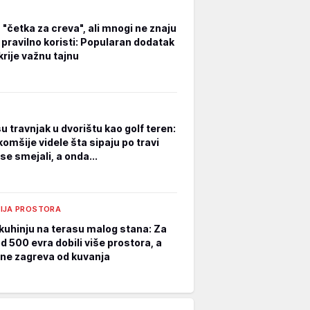
 "četka za creva", ali mnogi ne znaju
 pravilno koristi: Popularan dodatak
krije važnu tajnu
su travnjak u dvorištu kao golf teren:
omšije videle šta sipaju po travi
se smejali, a onda...
IJA PROSTORA
i kuhinju na terasu malog stana: Za
d 500 evra dobili više prostora, a
ne zagreva od kuvanja