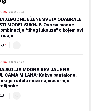
MODA
26.9.2023.
NAJZGODNIJE ŽENE SVETA ODABRALE
ISTI MODEL SUKNJE: Ovo su modne
kombinacije "tihog luksuza" o kojem svi
pričaju
1
MODA
26.9.2022.
NAJBOLJA MODNA REVIJA JE NA
ULICAMA MILANA: Kakve pantalone,
suknje i odela nose najmodernije
Italijanke
1