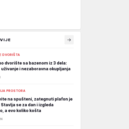
VIJE
E DVORIŠTA
o dvorište sa bazenom iz 3 dela:
 uživanje i nezaboravna okupljanja
N
IJA PROSTORA
ite na spušteni, zategnuti plafon je
: Stavlja se za dan i izgleda
o, a evo koliko košta
IN