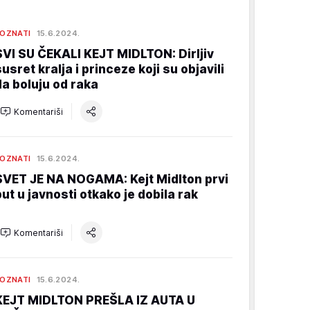
OZNATI
15.6.2024.
SVI SU ČEKALI KEJT MIDLTON: Dirljiv
susret kralja i princeze koji su objavili
da boluju od raka
Komentariši
OZNATI
15.6.2024.
SVET JE NA NOGAMA: Kejt Midlton prvi
put u javnosti otkako je dobila rak
Komentariši
OZNATI
15.6.2024.
KEJT MIDLTON PREŠLA IZ AUTA U