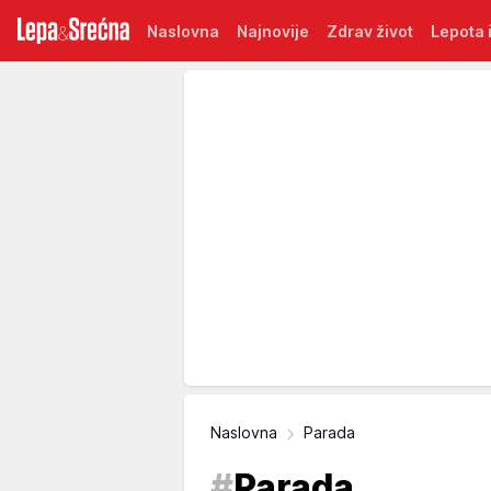
Naslovna
Najnovije
Zdrav život
Lepota i
Naslovna
Parada
#
Parada