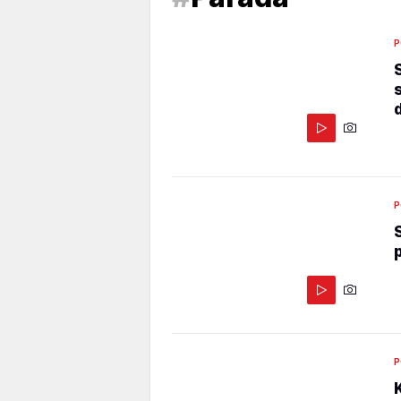
P
P
P