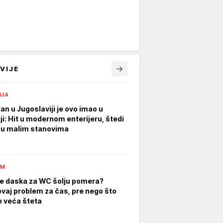
VIJE
IJA
an u Jugoslaviji je ovo imao u
ji: Hit u modernom enterijeru, štedi
 u malim stanovima
AM
e daska za WC šolju pomera?
ovaj problem za čas, pre nego što
 veća šteta