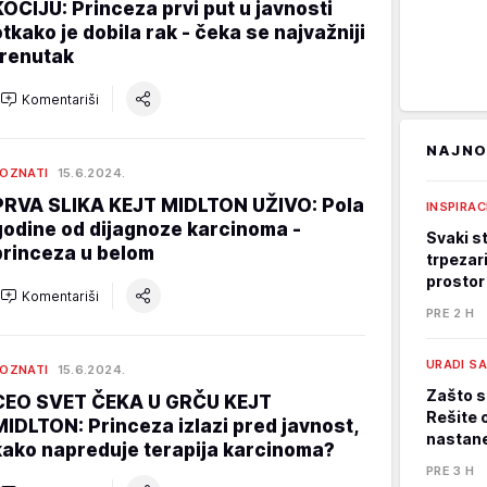
KOČIJU: Princeza prvi put u javnosti
otkako je dobila rak - čeka se najvažniji
trenutak
Komentariši
NAJNO
OZNATI
15.6.2024.
PRVA SLIKA KEJT MIDLTON UŽIVO: Pola
INSPIRAC
godine od dijagnoze karcinoma -
Svaki st
princeza u belom
trpezari
prostor
Komentariši
PRE 2 H
URADI S
OZNATI
15.6.2024.
Zašto s
CEO SVET ČEKA U GRČU KEJT
Rešite 
MIDLTON: Princeza izlazi pred javnost,
nastane
kako napreduje terapija karcinoma?
PRE 3 H