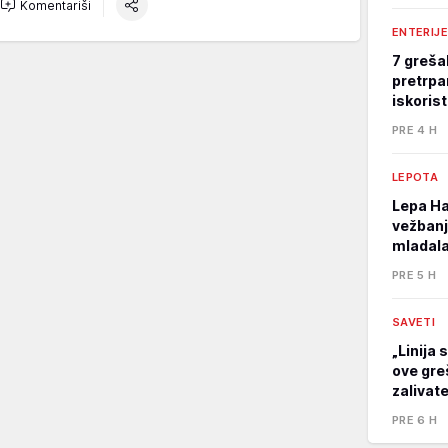
Komentariši
ENTERIJE
7 greša
pretrpa
iskoris
PRE 4 H
LEPOTA
Lepa Ha
vežbanj
mladala
PRE 5 H
SAVETI
„Linija 
ove gre
zalivat
PRE 6 H