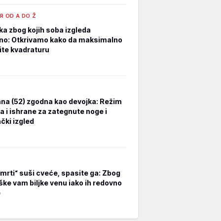
R OD A DO Ž
ka zbog kojih soba izgleda
no: Otkrivamo kako da maksimalno
tite kvadraturu
na (52) zgodna kao devojka: Režim
a i ishrane za zategnute noge i
čki izgled
smrti“ suši cveće, spasite ga: Zbog
ške vam biljke venu iako ih redovno
e