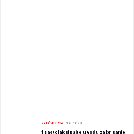
SREĆNI DOM
2.6.2026.
1 sastojak sipajte u vodu za brisanje i