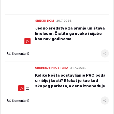
SREĆNI DOM
26.7.2026.
Jedno sredstvo za pranje uništava
linoleum: Čistite ga ovako i sijaće
kao nov godinama
Komentariši
UREĐENJE PROSTORA
21.7.2026.
Koliko košta postavljanje PVC poda
u ribljoj kosti? Efekat je kao kod
skupog parketa, a cena iznenađuje
Komentariši