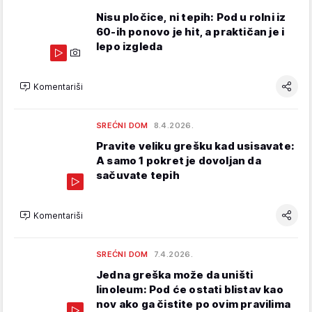
Nisu pločice, ni tepih: Pod u rolni iz
60-ih ponovo je hit, a praktičan je i
lepo izgleda
Komentariši
SREĆNI DOM
8.4.2026.
Pravite veliku grešku kad usisavate:
A samo 1 pokret je dovoljan da
sačuvate tepih
Komentariši
SREĆNI DOM
7.4.2026.
Jedna greška može da uništi
linoleum: Pod će ostati blistav kao
nov ako ga čistite po ovim pravilima