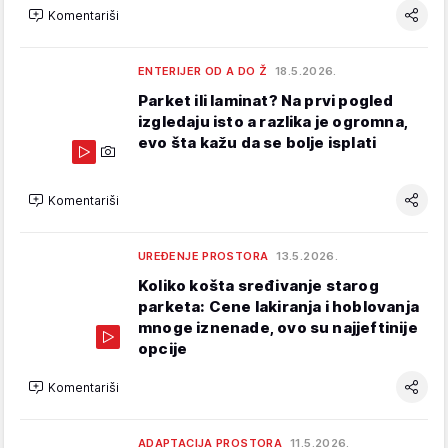
Komentariši
ENTERIJER OD A DO Ž
18.5.2026.
Parket ili laminat? Na prvi pogled
izgledaju isto a razlika je ogromna,
evo šta kažu da se bolje isplati
Komentariši
UREĐENJE PROSTORA
13.5.2026.
Koliko košta sređivanje starog
parketa: Cene lakiranja i hoblovanja
mnoge iznenade, ovo su najjeftinije
opcije
Komentariši
ADAPTACIJA PROSTORA
11.5.2026.