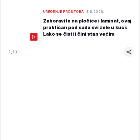
UREĐENJE PROSTORA
8.6.2026.
Zaboravite na pločice i laminat, ovaj
praktičan pod sada svi žele u kući:
Lako se čisti i čini stan većim
7