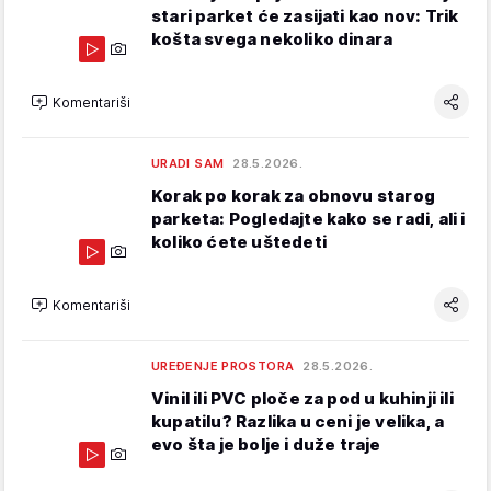
stari parket će zasijati kao nov: Trik
košta svega nekoliko dinara
Komentariši
URADI SAM
28.5.2026.
Korak po korak za obnovu starog
parketa: Pogledajte kako se radi, ali i
koliko ćete uštedeti
Komentariši
UREĐENJE PROSTORA
28.5.2026.
Vinil ili PVC ploče za pod u kuhinji ili
kupatilu? Razlika u ceni je velika, a
evo šta je bolje i duže traje