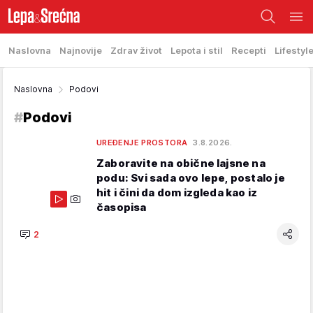
Naslovna
Najnovije
Zdrav život
Lepota i stil
Recepti
Lifestyl
Naslovna
Podovi
#
Podovi
UREĐENJE PROSTORA
3.8.2026.
Zaboravite na obične lajsne na
podu: Svi sada ovo lepe, postalo je
hit i čini da dom izgleda kao iz
časopisa
2