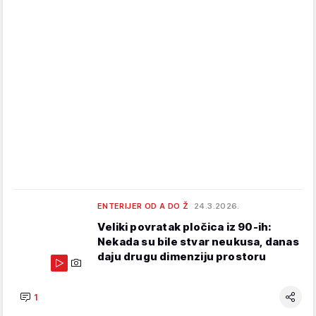
ENTERIJER OD A DO Ž
24.3.2026.
Veliki povratak pločica iz 90-ih:
Nekada su bile stvar neukusa, danas
daju drugu dimenziju prostoru
1