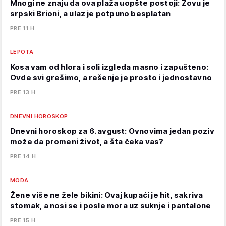
Mnogi ne znaju da ova plaža uopšte postoji: Zovu je
srpski Brioni, a ulaz je potpuno besplatan
PRE 11 H
LEPOTA
Kosa vam od hlora i soli izgleda masno i zapušteno:
Ovde svi grešimo, a rešenje je prosto i jednostavno
PRE 13 H
DNEVNI HOROSKOP
Dnevni horoskop za 6. avgust: Ovnovima jedan poziv
može da promeni život, a šta čeka vas?
PRE 14 H
MODA
Žene više ne žele bikini: Ovaj kupaći je hit, sakriva
stomak, a nosi se i posle mora uz suknje i pantalone
PRE 15 H