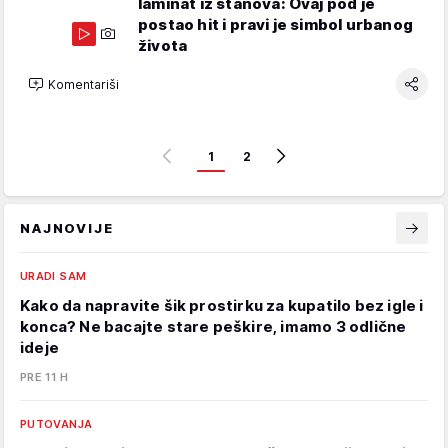
laminat iz stanova: Ovaj pod je
postao hit i pravi je simbol urbanog
života
Komentariši
1
2
NAJNOVIJE
URADI SAM
Kako da napravite šik prostirku za kupatilo bez igle i
konca? Ne bacajte stare peškire, imamo 3 odlične
ideje
PRE 11 H
PUTOVANJA