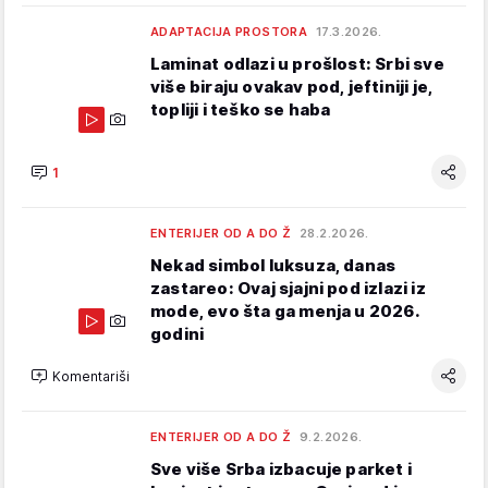
ADAPTACIJA PROSTORA
17.3.2026.
Laminat odlazi u prošlost: Srbi sve
više biraju ovakav pod, jeftiniji je,
topliji i teško se haba
1
ENTERIJER OD A DO Ž
28.2.2026.
Nekad simbol luksuza, danas
zastareo: Ovaj sjajni pod izlazi iz
mode, evo šta ga menja u 2026.
godini
Komentariši
ENTERIJER OD A DO Ž
9.2.2026.
Sve više Srba izbacuje parket i