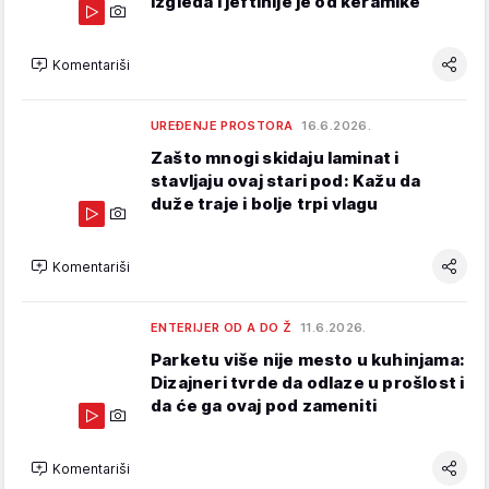
izgleda i jeftinije je od keramike
Komentariši
UREĐENJE PROSTORA
16.6.2026.
Zašto mnogi skidaju laminat i
stavljaju ovaj stari pod: Kažu da
duže traje i bolje trpi vlagu
Komentariši
ENTERIJER OD A DO Ž
11.6.2026.
Parketu više nije mesto u kuhinjama:
Dizajneri tvrde da odlaze u prošlost i
da će ga ovaj pod zameniti
Komentariši