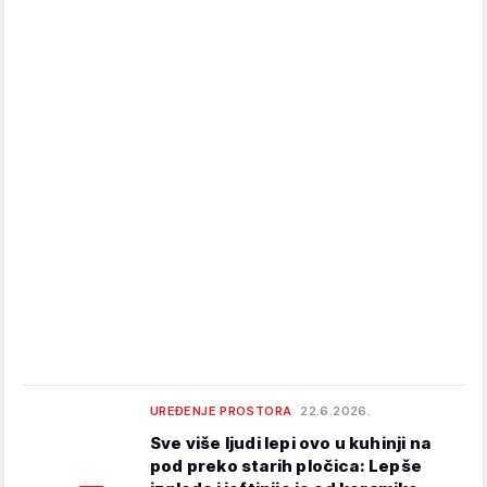
UREĐENJE PROSTORA
22.6.2026.
Sve više ljudi lepi ovo u kuhinji na
pod preko starih pločica: Lepše