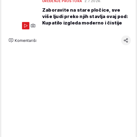
UREĐENJE PROSTORA
2.7.2026.
Zaboravite na stare pločice, sve
više ljudi preko njih stavlja ovaj pod:
Kupatilo izgleda moderno i čistije
Komentariši