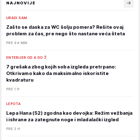
NAJNOVIJE
URADI SAM
Zašto se daska za WC šolju pomera? Rešite ovaj
problem za čas, pre nego što nastane veća šteta
PRE 44 MIN
ENTERIJER OD A DO Ž
7 grešaka zbog kojih soba izgleda pretrpano:
Otkrivamo kako da maksimalno iskoristite
kvadraturu
PRE 1 H
LEPOTA
Lepa Hana (52) zgodna kao devojka: Režim vežbanja
i ishrane za zategnute noge i mladalački izgled
PRE 2 H