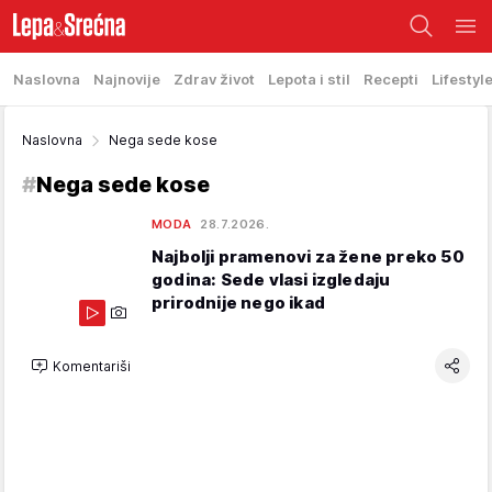
Naslovna
Najnovije
Zdrav život
Lepota i stil
Recepti
Lifestyl
Naslovna
Nega sede kose
#
Nega sede kose
MODA
28.7.2026.
Najbolji pramenovi za žene preko 50
godina: Sede vlasi izgledaju
prirodnije nego ikad
Komentariši