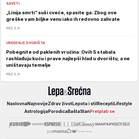
SAVETI
„Linija smrti“ suši cveće, spasite ga: Zbog ove
greške vam biljke venu iako ih redovno zalivate
PRE 3 H
UREĐENJE DVORIŠTA
Pobegnite od paklenih vrućina: Ovih 5 stabala
rashlađuju kuću i prave najlepši hlad u dvorištu, a ne
uništavaju temelje
PRE 5 H
Lepa
Naslovna
Najnovije
Zdrav život
Lepota i stil
Recepti
Lifestyle
i
Astrologija
Porodica
Bašta
Stan
Pretplati se
srećna