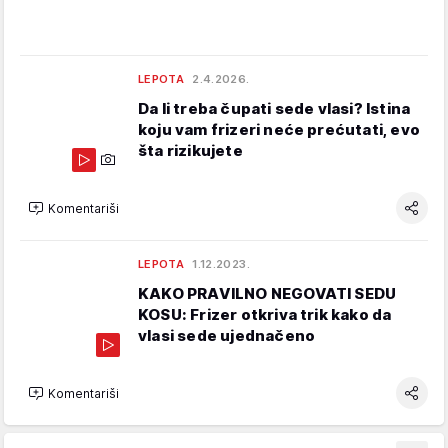
LEPOTA
2.4.2026.
Da li treba čupati sede vlasi? Istina
koju vam frizeri neće prećutati, evo
šta rizikujete
Komentariši
LEPOTA
1.12.2023.
KAKO PRAVILNO NEGOVATI SEDU
KOSU: Frizer otkriva trik kako da
vlasi sede ujednačeno
Komentariši