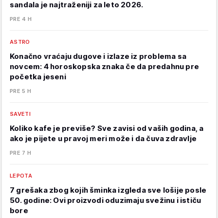
sandala je najtraženiji za leto 2026.
PRE 4 H
ASTRO
Konačno vraćaju dugove i izlaze iz problema sa
novcem: 4 horoskopska znaka če da predahnu pre
početka jeseni
PRE 5 H
SAVETI
Koliko kafe je previše? Sve zavisi od vaših godina, a
ako je pijete u pravoj meri može i da čuva zdravlje
PRE 7 H
LEPOTA
7 grešaka zbog kojih šminka izgleda sve lošije posle
50. godine: Ovi proizvodi oduzimaju svežinu i ističu
bore