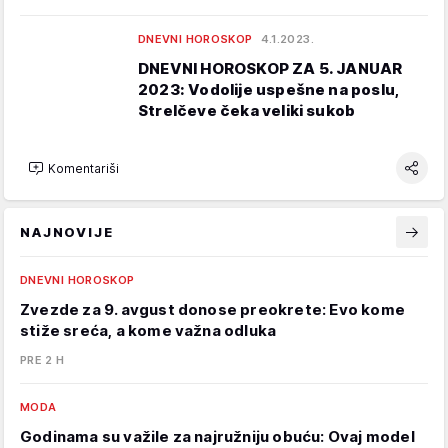
DNEVNI HOROSKOP
4.1.2023.
DNEVNI HOROSKOP ZA 5. JANUAR
2023: Vodolije uspešne na poslu,
Strelčeve čeka veliki sukob
Komentariši
NAJNOVIJE
DNEVNI HOROSKOP
Zvezde za 9. avgust donose preokrete: Evo kome
stiže sreća, a kome važna odluka
PRE 2 H
MODA
Godinama su važile za najružniju obuću: Ovaj model