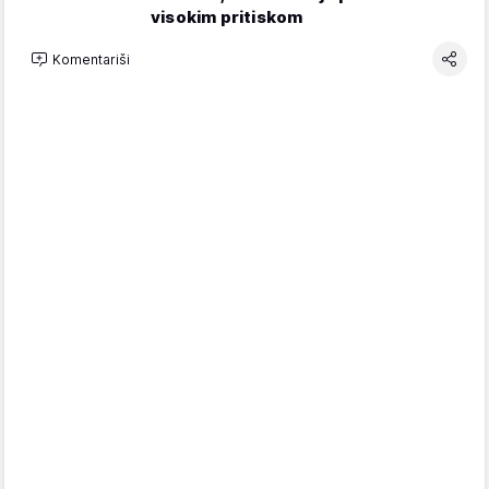
visokim pritiskom
Komentariši