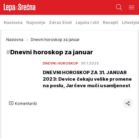
Naslovna
Najnovije
Zdrav život
Lepota i stil
Recepti
Lifestyl
Naslovna
Dnevni horoskop za januar
#
Dnevni horoskop za januar
DNEVNI HOROSKOP
30.1.2023.
DNEVNI HOROSKOP ZA 31. JANUAR
2023: Device čekaju velike promene
na poslu, Jarčeve muči usamljenost
Komentariši