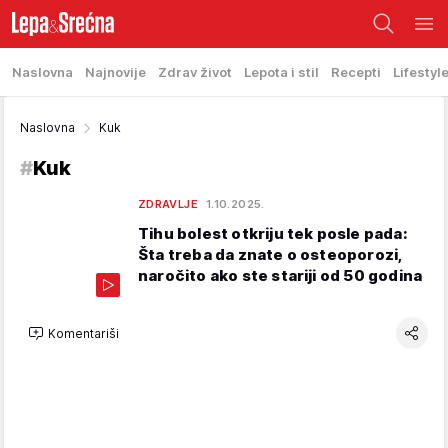
Naslovna
Najnovije
Zdrav život
Lepota i stil
Recepti
Lifestyl
Naslovna
Kuk
#
Kuk
ZDRAVLJE
1.10.2025.
Tihu bolest otkriju tek posle pada:
Šta treba da znate o osteoporozi,
naročito ako ste stariji od 50 godina
Komentariši