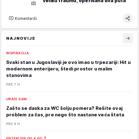
veliku traumu, operisana dva puta
Komentariši
NAJNOVIJE
INSPIRACIJA
Svaki stan u Jugoslaviji je ovo imao u trpezariji: Hit u
modernom enterijeru, štedi prostor u malim
stanovima
PRE 7 H
URADI SAM
Zašto se daska za WC šolju pomera? Rešite ovaj
problem za čas, pre nego što nastane veća šteta
PRE 8 H
ENTERIJER OD A DO Ž