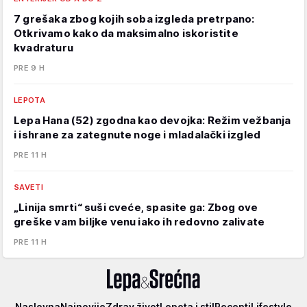
7 grešaka zbog kojih soba izgleda pretrpano:
Otkrivamo kako da maksimalno iskoristite
kvadraturu
PRE 9 H
LEPOTA
Lepa Hana (52) zgodna kao devojka: Režim vežbanja
i ishrane za zategnute noge i mladalački izgled
PRE 11 H
SAVETI
„Linija smrti“ suši cveće, spasite ga: Zbog ove
greške vam biljke venu iako ih redovno zalivate
PRE 11 H
Lepa
Naslovna
Najnovije
Zdrav život
Lepota i stil
Recepti
Lifestyle