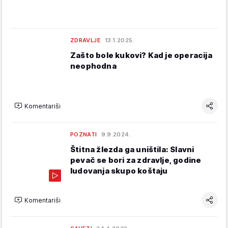
ZDRAVLJE
13.1.2025.
Zašto bole kukovi? Kad je operacija
neophodna
Komentariši
POZNATI
9.9.2024.
Štitna žlezda ga uništila: Slavni
pevač se bori za zdravlje, godine
ludovanja skupo koštaju
Komentariši