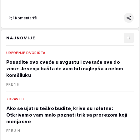
Komentariši
NAJNOVIJE
UREĐENJE DVORIŠTA
Posadite ovo cveće u avgustu i cvetaće sve do
zime: Jesenja bašta će vam biti najlepša u celom
komšiluku
PRE 1 H
ZDRAVLJE
Ako se ujutru teško budite, krive su roletne:
Otkrivamo vam malo poznati trik sa prorezom koji
menja sve
PRE 2 H