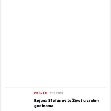
POZNATI
27.8.2013.
Bojana Stefanović: Život u zrelim
godinama