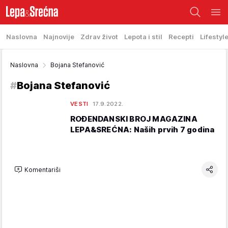
Naslovna
Najnovije
Zdrav život
Lepota i stil
Recepti
Lifestyl
Naslovna
Bojana Stefanović
#
Bojana Stefanović
VESTI
17.9.2022.
ROĐENDANSKI BROJ MAGAZINA
LEPA&SREĆNA: Naših prvih 7 godina
Komentariši