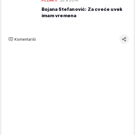
POZNATI
20.9.2014.
Bojana Stefanović: Za cveće uvek
imam vremena
Komentariši