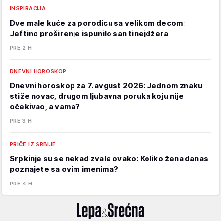
INSPIRACIJA
Dve male kuće za porodicu sa velikom decom:
Jeftino proširenje ispunilo san tinejdžera
PRE 2 H
DNEVNI HOROSKOP
Dnevni horoskop za 7. avgust 2026: Jednom znaku
stiže novac, drugom ljubavna poruka koju nije
očekivao, a vama?
PRE 3 H
PRIČE IZ SRBIJE
Srpkinje su se nekad zvale ovako: Koliko žena danas
poznajete sa ovim imenima?
PRE 4 H