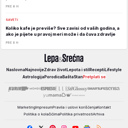
PRE 6 H
SAVETI
Koliko kafe je previše? Sve zavisi od vaših godina, a
ako je pijete u pravoj meri može i da čuva zdravlje
PRE 8 H
Lepa
Naslovna
Najnovije
Zdrav život
Lepota i stil
Recepti
Lifestyle
i
Astrologija
Porodica
Bašta
Stan
Pretplati se
srećna
Marketing
Impresum
Pravila i uslovi korišćenja
Kontakt
Politika o kolačićima
Politika privatnosti
Arhiva