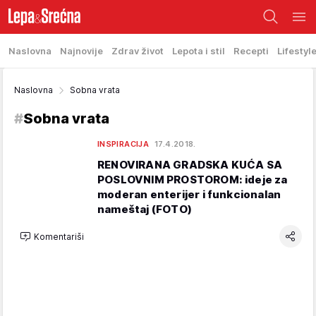
Naslovna
Najnovije
Zdrav život
Lepota i stil
Recepti
Lifestyl
Naslovna
Sobna vrata
#
Sobna vrata
INSPIRACIJA
17.4.2018.
RENOVIRANA GRADSKA KUĆA SA
POSLOVNIM PROSTOROM: ideje za
moderan enterijer i funkcionalan
nameštaj (FOTO)
Komentariši