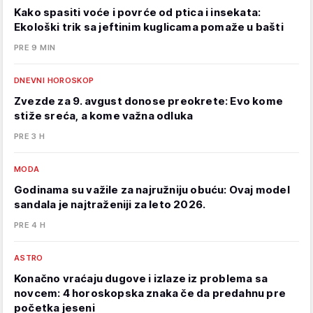
Kako spasiti voće i povrće od ptica i insekata:
Ekološki trik sa jeftinim kuglicama pomaže u bašti
PRE 9 MIN
DNEVNI HOROSKOP
Zvezde za 9. avgust donose preokrete: Evo kome
stiže sreća, a kome važna odluka
PRE 3 H
MODA
Godinama su važile za najružniju obuću: Ovaj model
sandala je najtraženiji za leto 2026.
PRE 4 H
ASTRO
Konačno vraćaju dugove i izlaze iz problema sa
novcem: 4 horoskopska znaka če da predahnu pre
početka jeseni