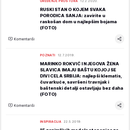
UREĐENJE PROSTORA
12.2.2020.
RUSKI STAN O KOJEM SVAKA
PORODICA SANJA: zavirite u
raskošan dom u najlepšim bojama
(FOTO)
Komentariši
POZNATI
12.7.2019.
MARINKO ROKVIĆ I NJEGOVA ŽENA
SLAVICA IMAJU BAŠTU KOJOJ SE
DIVI CELA SRBIJA: najlepši klematis,
čuvarkuće, savršeni travnjak i
baštenski detalji ostavljaju bez daha
(FOTO)
Komentariši
INSPIRACIJA
22.5.2019.