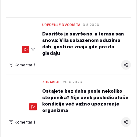
UREĐENJE DVORIŠTA
3.8.2026.
Dvorište je savršeno, a terasa san
snova: Vila sa bazenom oduzima
dah, gosti ne znaju gde pre da
gledaju
Komentariši
ZDRAVLJE
20.6.2026.
Ostajete bez daha posle nekoliko
stepenika? Nije uvek posledica loše
kondicije već važno upozorenje
organizma
Komentariši