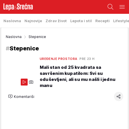
Naslovna
Najnovije
Zdrav život
Lepota i stil
Recepti
Lifestyl
Naslovna
Stepenice
#
Stepenice
UREĐENJE PROSTORA
PRE 23 H
Mali stan od 25 kvadrata sa
savršenim kupatilom: Svi su
oduševljeni, ali su mu našli i jednu
manu
Komentariši