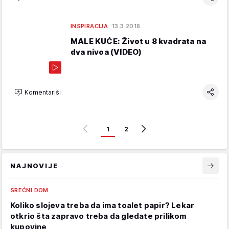
INSPIRACIJA
13.3.2018.
MALE KUĆE: Život u 8 kvadrata na
dva nivoa (VIDEO)
Komentariši
1
2
NAJNOVIJE
SREĆNI DOM
Koliko slojeva treba da ima toalet papir? Lekar
otkrio šta zapravo treba da gledate prilikom
kupovine