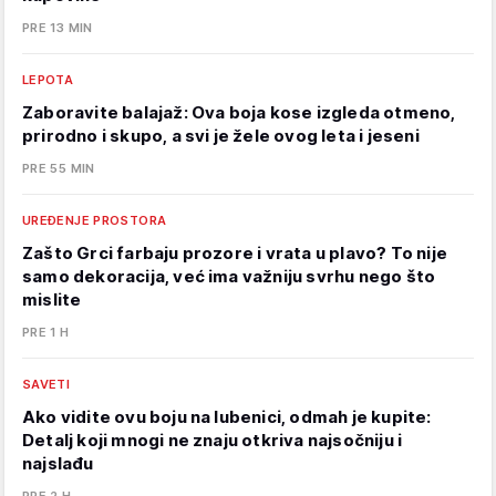
PRE 13 MIN
LEPOTA
Zaboravite balajaž: Ova boja kose izgleda otmeno,
prirodno i skupo, a svi je žele ovog leta i jeseni
PRE 55 MIN
UREĐENJE PROSTORA
Zašto Grci farbaju prozore i vrata u plavo? To nije
samo dekoracija, već ima važniju svrhu nego što
mislite
PRE 1 H
SAVETI
Ako vidite ovu boju na lubenici, odmah je kupite:
Detalj koji mnogi ne znaju otkriva najsočniju i
najslađu