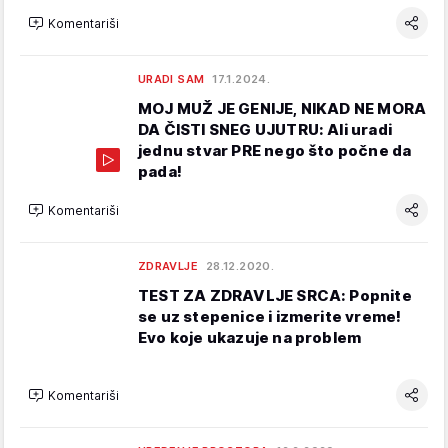
Komentariši
URADI SAM
17.1.2024.
MOJ MUŽ JE GENIJE, NIKAD NE MORA
DA ČISTI SNEG UJUTRU: Ali uradi
jednu stvar PRE nego što počne da
pada!
Komentariši
ZDRAVLJE
28.12.2020.
TEST ZA ZDRAVLJE SRCA: Popnite
se uz stepenice i izmerite vreme!
Evo koje ukazuje na problem
Komentariši