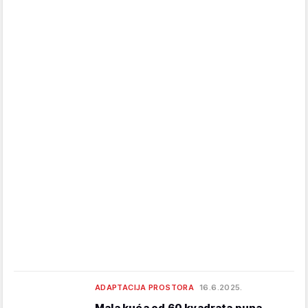
ADAPTACIJA PROSTORA
16.6.2025.
Mala kuća od 60 kvadrata puna