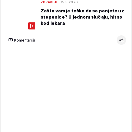
ZDRAVLJE
15.5.2026.
Zašto vam je teško da se penjete uz
stepenice? U jednom slučaju, hitno
kod lekara
Komentariši