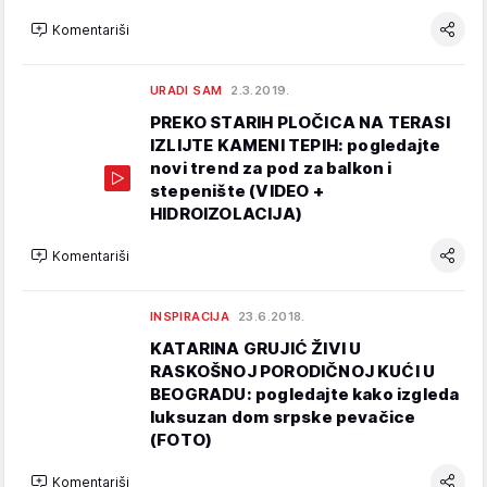
Komentariši
URADI SAM
2.3.2019.
PREKO STARIH PLOČICA NA TERASI
IZLIJTE KAMENI TEPIH: pogledajte
novi trend za pod za balkon i
stepenište (VIDEO +
HIDROIZOLACIJA)
Komentariši
INSPIRACIJA
23.6.2018.
KATARINA GRUJIĆ ŽIVI U
RASKOŠNOJ PORODIČNOJ KUĆI U
BEOGRADU: pogledajte kako izgleda
luksuzan dom srpske pevačice
(FOTO)
Komentariši