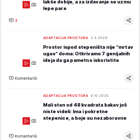
lakše dobije, a za izdavanje se uzmu
lepe pare
2
ADAPTACIJA PROSTORA
2.4.2026.
Prostor ispod stepeništa nije "mrtav
ugao" doma: Otkrivamo 7 genijalnih
ideja da ga pametno iskoristite
Komentariši
ADAPTACIJA PROSTORA
8.10.2025.
Mali stan od 48 kvadrata kakav još
niste videli: Ima i pokretne
stepenice, a boje su nezaboravne
Komentariši