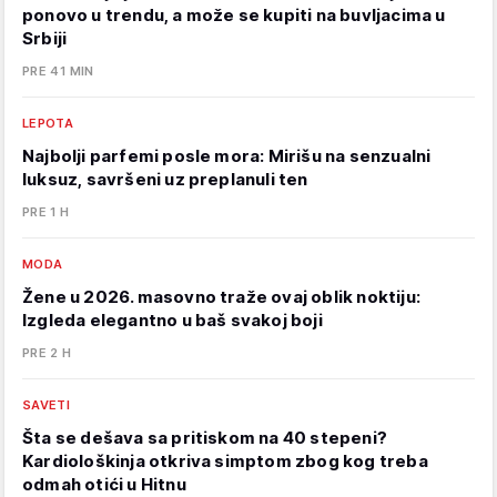
ponovo u trendu, a može se kupiti na buvljacima u
Srbiji
PRE 41 MIN
LEPOTA
Najbolji parfemi posle mora: Mirišu na senzualni
luksuz, savršeni uz preplanuli ten
PRE 1 H
MODA
Žene u 2026. masovno traže ovaj oblik noktiju:
Izgleda elegantno u baš svakoj boji
PRE 2 H
SAVETI
Šta se dešava sa pritiskom na 40 stepeni?
Kardiološkinja otkriva simptom zbog kog treba
odmah otići u Hitnu