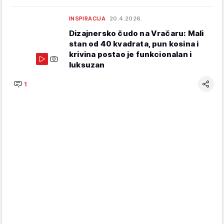
INSPIRACIJA
20.4.2026.
Dizajnersko čudo na Vračaru: Mali
stan od 40 kvadrata, pun kosina i
krivina postao je funkcionalan i
luksuzan
1