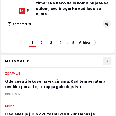
zime: Evo kako da ih kombinujete sa
stilom, sve blogerke već lude za
njima
Komentariši
1
2
3
4
…
9
Arhiva
NAJNOVIJE
ZDRAVLJE
Gde čuvati lekove na vrućinama: Kad temperatura
ovoliko poraste, terapija gubi dejstvo
PRE 6 MIN
MODA
Ceo svet je jurio ovu torbu 2000-ih: Danas je