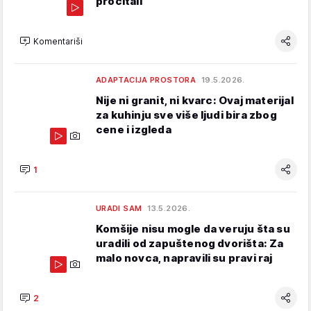
pročitali
Komentariši
ADAPTACIJA PROSTORA
19.5.2026.
Nije ni granit, ni kvarc: Ovaj materijal
za kuhinju sve više ljudi bira zbog
cene i izgleda
1
URADI SAM
13.5.2026.
Komšije nisu mogle da veruju šta su
uradili od zapuštenog dvorišta: Za
malo novca, napravili su pravi raj
2