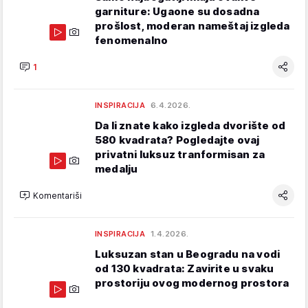
garniture: Ugaone su dosadna
prošlost, moderan nameštaj izgleda
fenomenalno
1
INSPIRACIJA
6.4.2026.
Da li znate kako izgleda dvorište od
580 kvadrata? Pogledajte ovaj
privatni luksuz tranformisan za
medalju
Komentariši
INSPIRACIJA
1.4.2026.
Luksuzan stan u Beogradu na vodi
od 130 kvadrata: Zavirite u svaku
prostoriju ovog modernog prostora