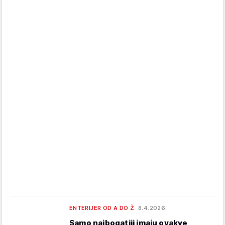
ENTERIJER OD A DO Ž
8.4.2026.
Samo najbogatiji imaju ovakve