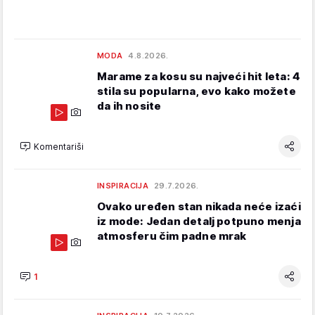
MODA
4.8.2026.
Marame za kosu su najveći hit leta: 4
stila su popularna, evo kako možete
da ih nosite
Komentariši
INSPIRACIJA
29.7.2026.
Ovako uređen stan nikada neće izaći
iz mode: Jedan detalj potpuno menja
atmosferu čim padne mrak
1