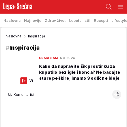
Naslovna
Najnovije
Zdrav život
Lepota i stil
Recepti
Lifestyl
Naslovna
Inspiracija
#
Inspiracija
URADI SAM
5.8.2026.
Kako da napravite šik prostirku za
kupatilo bez igle i konca? Ne bacajte
stare peškire, imamo 3 odlične ideje
Komentariši