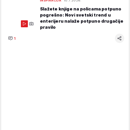
INSPIRACIJA
10.7.2026.
Slažete knjige na policama potpuno
pogrešno: Novi svetski trend u
enterijeru nalaže potpuno drugačije
pravilo
1