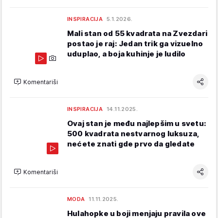
INSPIRACIJA
5.1.2026.
Mali stan od 55 kvadrata na Zvezdari
postao je raj: Jedan trik ga vizuelno
uduplao, a boja kuhinje je ludilo
Komentariši
INSPIRACIJA
14.11.2025.
Ovaj stan je među najlepšim u svetu:
500 kvadrata nestvarnog luksuza,
nećete znati gde prvo da gledate
Komentariši
MODA
11.11.2025.
Hulahopke u boji menjaju pravila ove