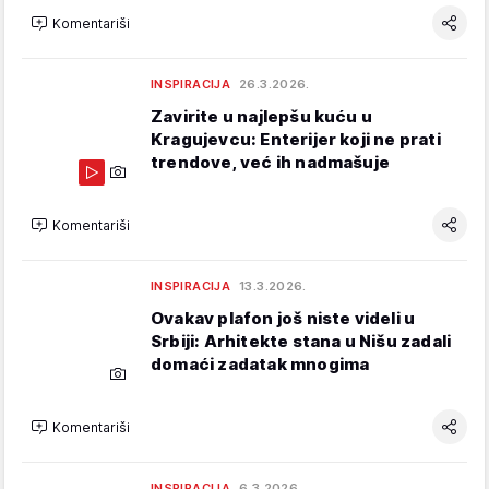
Komentariši
INSPIRACIJA
26.3.2026.
Zavirite u najlepšu kuću u
Kragujevcu: Enterijer koji ne prati
trendove, već ih nadmašuje
Komentariši
INSPIRACIJA
13.3.2026.
Ovakav plafon još niste videli u
Srbiji: Arhitekte stana u Nišu zadali
domaći zadatak mnogima
Komentariši
INSPIRACIJA
6.3.2026.