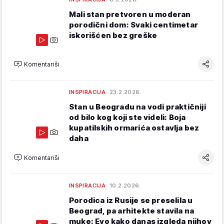
Mali stan pretvoren u moderan
porodični dom: Svaki centimetar
iskorišćen bez greške
Komentariši
INSPIRACIJA
23.2.2026.
Stan u Beogradu na vodi praktičniji
od bilo kog koji ste videli: Boja
kupatilskih ormarića ostavlja bez
daha
Komentariši
INSPIRACIJA
10.2.2026.
Porodica iz Rusije se preselila u
Beograd, pa arhitekte stavila na
muke: Evo kako danas izgleda njihov