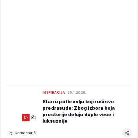
INSPIRACIJA
26.1.2026.
Stan u potkrovlju koji ruši sve
predrasude: Zbog izbora boja
prostorije deluju duplo veće i
luksuznije
Komentariši