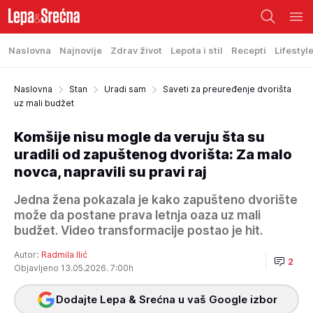
Naslovna
Najnovije
Zdrav život
Lepota i stil
Recepti
Lifestyl
Naslovna
Stan
Uradi sam
Saveti za preuređenje dvorišta
uz mali budžet
Komšije nisu mogle da veruju šta su
uradili od zapuštenog dvorišta: Za malo
novca, napravili su pravi raj
Jedna žena pokazala je kako zapušteno dvorište
može da postane prava letnja oaza uz mali
budžet. Video transformacije postao je hit.
Autor:
Radmila Ilić
2
Objavljeno 13.05.2026. 7:00h
Dodajte Lepa & Srećna u vaš Google izbor