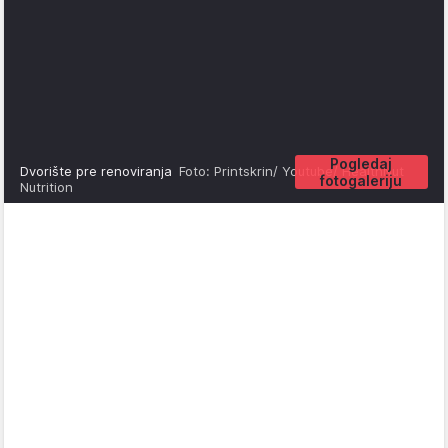
Pogledaj
Dvorište pre renoviranja
Foto: Printskrin/ Youtube/ HealthNut
fotogaleriju
Nutrition