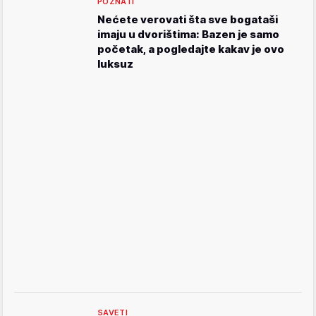
POZNATI
Nećete verovati šta sve bogataši
imaju u dvorištima: Bazen je samo
početak, a pogledajte kakav je ovo
luksuz
SAVETI