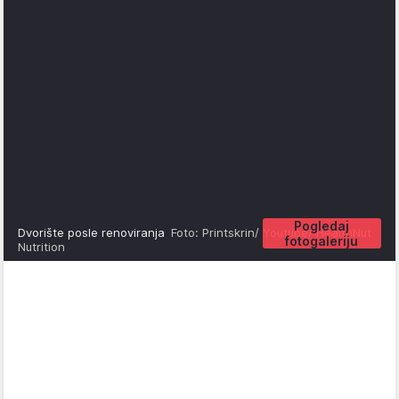
Pogledaj
Dvorište posle renoviranja
Foto: Printskrin/ Youtube/ HealthNut
fotogaleriju
Nutrition