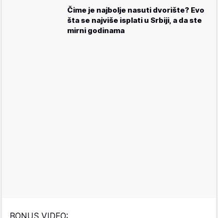
Čime je najbolje nasuti dvorište? Evo
šta se najviše isplati u Srbiji, a da ste
mirni godinama
BONUS VIDEO: