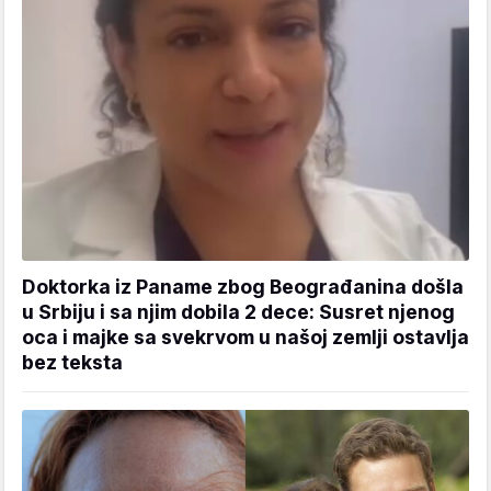
Doktorka iz Paname zbog Beograđanina došla
u Srbiju i sa njim dobila 2 dece: Susret njenog
oca i majke sa svekrvom u našoj zemlji ostavlja
bez teksta