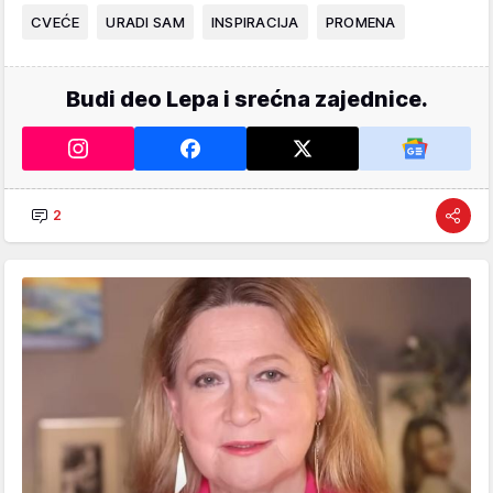
CVEĆE
URADI SAM
INSPIRACIJA
PROMENA
Budi deo Lepa i srećna zajednice.
2