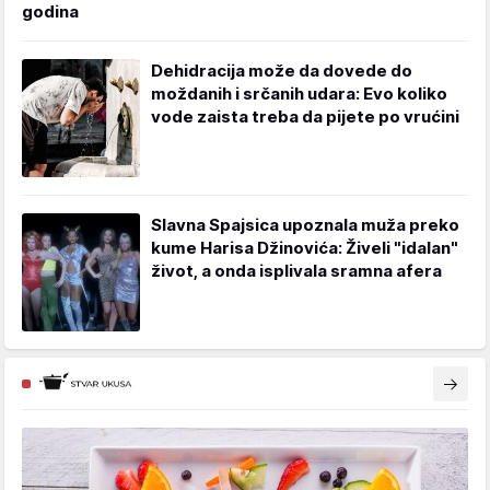
godina
Dehidracija može da dovede do
moždanih i srčanih udara: Evo koliko
vode zaista treba da pijete po vrućini
Slavna Spajsica upoznala muža preko
kume Harisa Džinovića: Živeli "idalan"
život, a onda isplivala sramna afera