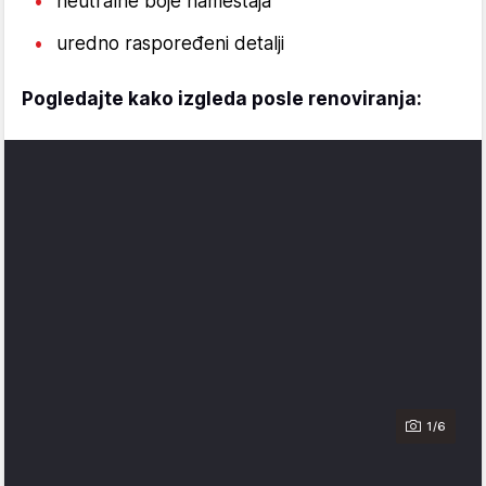
neutralne boje nameštaja
uredno raspoređeni detalji
Pogledajte kako izgleda posle renoviranja:
1/6