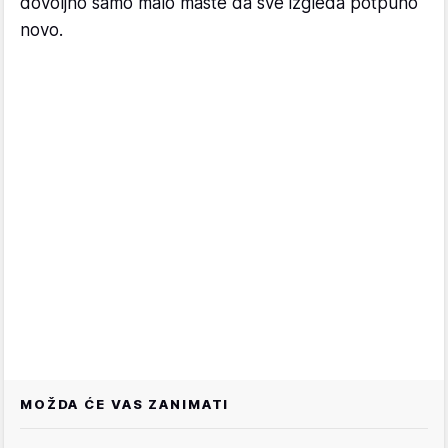
dovoljno samo malo mašte da sve izgleda potpuno
novo.
MOŽDA ĆE VAS ZANIMATI