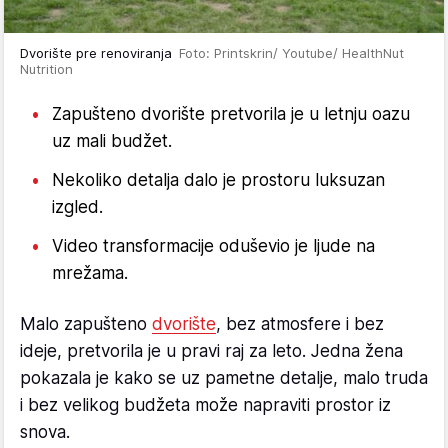
Dvorište pre renoviranja
Foto: Printskrin/ Youtube/ HealthNut
Nutrition
Zapušteno dvorište pretvorila je u letnju oazu
uz mali budžet.
Nekoliko detalja dalo je prostoru luksuzan
izgled.
Video transformacije oduševio je ljude na
mrežama.
Malo zapušteno
dvorište
, bez atmosfere i bez
ideje, pretvorila je u pravi raj za leto. Jedna žena
pokazala je kako se uz pametne detalje, malo truda
i bez velikog budžeta može napraviti prostor iz
snova.