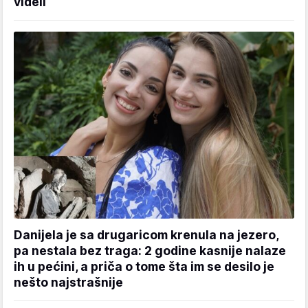
videli
Danijela je sa drugaricom krenula na jezero,
pa nestala bez traga: 2 godine kasnije nalaze
ih u pećini, a priča o tome šta im se desilo je
nešto najstrašnije