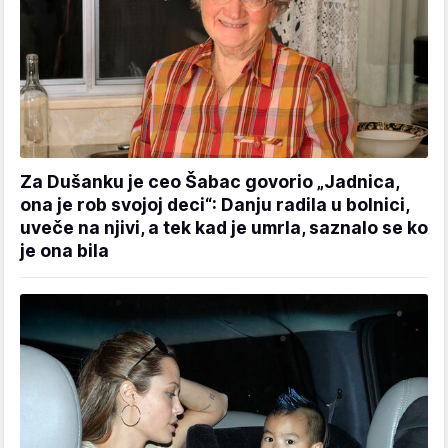
Za Dušanku je ceo Šabac govorio „Jadnica,
ona je rob svojoj deci“: Danju radila u bolnici,
uveče na njivi, a tek kad je umrla, saznalo se ko
je ona bila