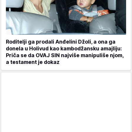
Roditelji ga prodali Anđelini Džoli, a ona ga
donela u Holivud kao kambodžansku amajliju:
Priča se da OVAJ SIN najviše manipuliše njom,
a testament je dokaz