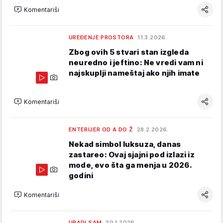
Komentariši
UREĐENJE PROSTORA
11.3.2026.
Zbog ovih 5 stvari stan izgleda
neuredno i jeftino: Ne vredi vam ni
najskuplji nameštaj ako njih imate
Komentariši
ENTERIJER OD A DO Ž
28.2.2026.
Nekad simbol luksuza, danas
zastareo: Ovaj sjajni pod izlazi iz
mode, evo šta ga menja u 2026.
godini
Komentariši
URADI SAM
30.1.2026.