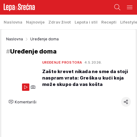
Naslovna
Najnovije
Zdrav život
Lepota i stil
Recepti
Lifestyl
Naslovna
Uređenje doma
#
Uređenje doma
UREĐENJE PROSTORA
4.5.2026.
Zašto krevet nikada ne sme da stoji
naspram vrata: Greška u kući koja
može skupo da vas košta
Komentariši