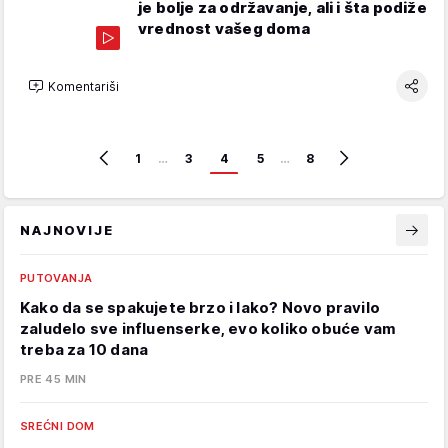
je bolje za održavanje, ali i šta podiže
vrednost vašeg doma
Komentariši
1
…
3
4
5
…
8
NAJNOVIJE
PUTOVANJA
Kako da se spakujete brzo i lako? Novo pravilo
zaludelo sve influenserke, evo koliko obuće vam
treba za 10 dana
PRE 45 MIN
SREĆNI DOM