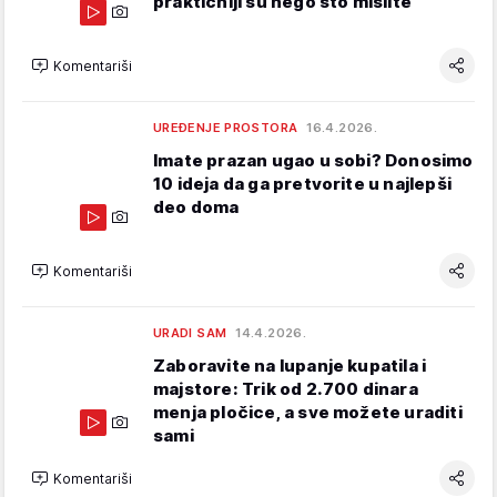
praktičniji su nego što mislite
Komentariši
UREĐENJE PROSTORA
16.4.2026.
Imate prazan ugao u sobi? Donosimo
10 ideja da ga pretvorite u najlepši
deo doma
Komentariši
URADI SAM
14.4.2026.
Zaboravite na lupanje kupatila i
majstore: Trik od 2.700 dinara
menja pločice, a sve možete uraditi
sami
Komentariši