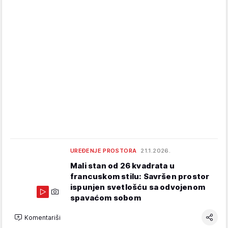
UREĐENJE PROSTORA
21.1.2026.
Mali stan od 26 kvadrata u
francuskom stilu: Savršen prostor
ispunjen svetlošću sa odvojenom
spavaćom sobom
Komentariši