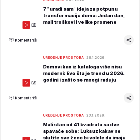
7 "uradi sam" ideja za potpunu
transformaciju doma: Jedan dan,
mali troškovi i velike promene
Komentariši
UREĐENJE PROSTORA
26.1.2026.
Domovi kao iz kataloga više nisu
moderni: Evo šta je trend u 2026.
godini i zašto se mnogi raduju
Komentariši
UREĐENJE PROSTORA
23.1.2026.
Mali stan od 41 kvadrata sa dve
spavaće sobe: Luksuz kakav ne
slutite sve žene bi volele da imaju