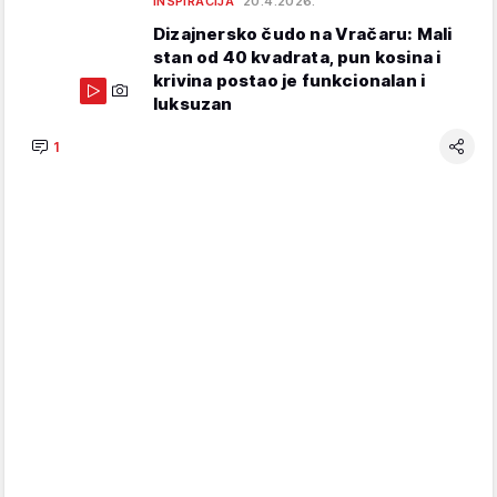
INSPIRACIJA
20.4.2026.
Dizajnersko čudo na Vračaru: Mali
stan od 40 kvadrata, pun kosina i
krivina postao je funkcionalan i
luksuzan
1