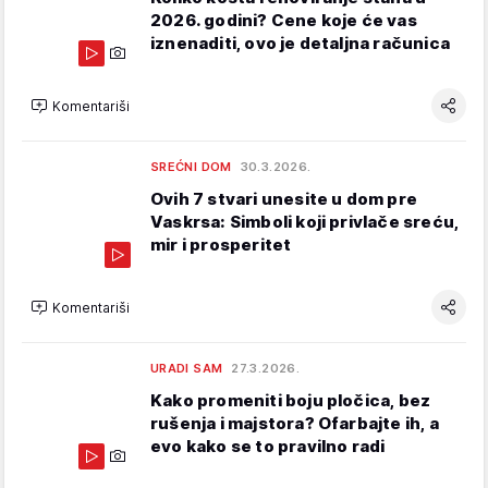
2026. godini? Cene koje će vas
iznenaditi, ovo je detaljna računica
Komentariši
SREĆNI DOM
30.3.2026.
Ovih 7 stvari unesite u dom pre
Vaskrsa: Simboli koji privlače sreću,
mir i prosperitet
Komentariši
URADI SAM
27.3.2026.
Kako promeniti boju pločica, bez
rušenja i majstora? Ofarbajte ih, a
evo kako se to pravilno radi