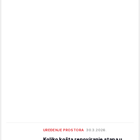
UREĐENJE PROSTORA
30.3.2026.
Koliko košta renoviranje stana u