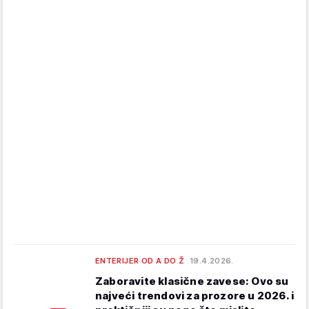
ENTERIJER OD A DO Ž
19.4.2026.
Zaboravite klasične zavese: Ovo su
najveći trendovi za prozore u 2026. i