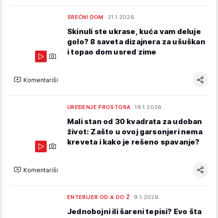
SREĆNI DOM
21.1.2026.
Skinuli ste ukrase, kuća vam deluje
golo? 8 saveta dizajnera za ušuškan
i topao dom usred zime
Komentariši
UREĐENJE PROSTORA
19.1.2026.
Mali stan od 30 kvadrata za udoban
život: Zašto u ovoj garsonjeri nema
kreveta i kako je rešeno spavanje?
Komentariši
ENTERIJER OD A DO Ž
9.1.2026.
Jednobojni ili šareni tepisi? Evo šta