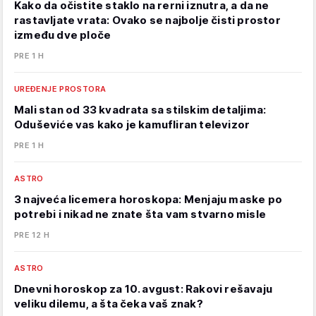
Kako da očistite staklo na rerni iznutra, a da ne
rastavljate vrata: Ovako se najbolje čisti prostor
između dve ploče
PRE 1 H
UREĐENJE PROSTORA
Mali stan od 33 kvadrata sa stilskim detaljima:
Oduševiće vas kako je kamufliran televizor
PRE 1 H
ASTRO
3 najveća licemera horoskopa: Menjaju maske po
potrebi i nikad ne znate šta vam stvarno misle
PRE 12 H
ASTRO
Dnevni horoskop za 10. avgust: Rakovi rešavaju
veliku dilemu, a šta čeka vaš znak?