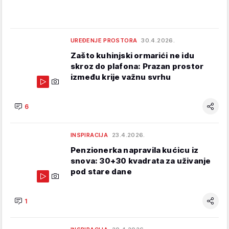
UREĐENJE PROSTORA
30.4.2026.
Zašto kuhinjski ormarići ne idu
skroz do plafona: Prazan prostor
između krije važnu svrhu
6
INSPIRACIJA
23.4.2026.
Penzionerka napravila kućicu iz
snova: 30+30 kvadrata za uživanje
pod stare dane
1