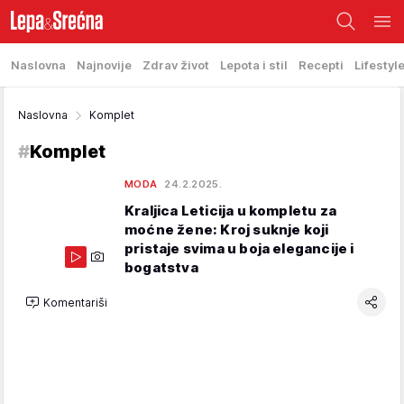
Naslovna
Najnovije
Zdrav život
Lepota i stil
Recepti
Lifestyl
Naslovna
Komplet
#
Komplet
MODA
24.2.2025.
Kraljica Leticija u kompletu za
moćne žene: Kroj suknje koji
pristaje svima u boja elegancije i
bogatstva
Komentariši