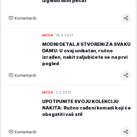
izgledu lični pečat
Komentariši
MODA
16.3.2021.
MODNI DETALJI STVORENI ZA SVAKU
DAMU: U ovaj unikatan, ručno
izrađen, nakit zaljubićete se na prvi
pogled
Komentariši
MODA
2.3.2021.
UPOTPUNITE SVOJU KOLEKCIJU
NAKITA: Ručno rađeni komadi koji će
obogatiti vaš stil
Komentariši