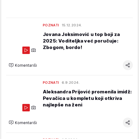
POZNATI
15.12.2024.
Jovana Joksimović u top boji za
2025: Voditeljka već poručuje:
Zbogom, bordo!
Komentariši
POZNATI
6.9.2024.
Aleksandra Prijović promenila imidž:
Pevačica u kompletu koji otkriva
najlepše na ženi
Komentariši