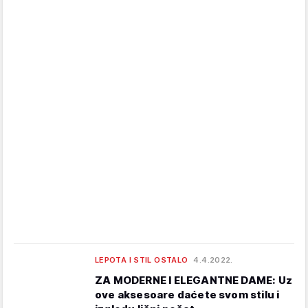
LEPOTA I STIL OSTALO
4.4.2022.
ZA MODERNE I ELEGANTNE DAME: Uz
ove aksesoare daćete svom stilu i