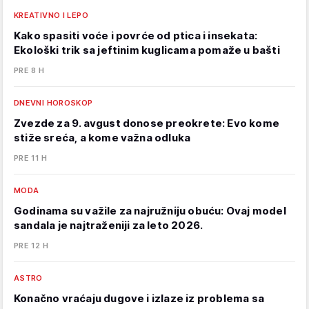
KREATIVNO I LEPO
Kako spasiti voće i povrće od ptica i insekata:
Ekološki trik sa jeftinim kuglicama pomaže u bašti
PRE 8 H
DNEVNI HOROSKOP
Zvezde za 9. avgust donose preokrete: Evo kome
stiže sreća, a kome važna odluka
PRE 11 H
MODA
Godinama su važile za najružniju obuću: Ovaj model
sandala je najtraženiji za leto 2026.
PRE 12 H
ASTRO
Konačno vraćaju dugove i izlaze iz problema sa