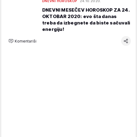
DNEVNI HOROSKOP
24.10.2020.
DNEVNI MESEČEV HOROSKOP ZA 24.
OKTOBAR 2020: evo šta danas
treba da izbegnete da biste sačuvali
energiju!
Komentariši