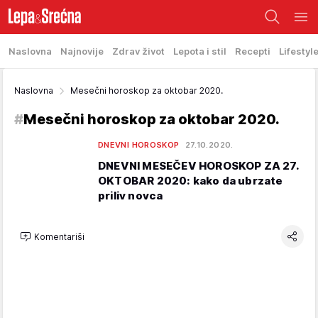
Naslovna
Najnovije
Zdrav život
Lepota i stil
Recepti
Lifestyl
Naslovna
Mesečni horoskop za oktobar 2020.
#
Mesečni horoskop za oktobar 2020.
DNEVNI HOROSKOP
27.10.2020.
DNEVNI MESEČEV HOROSKOP ZA 27.
OKTOBAR 2020: kako da ubrzate
priliv novca
Komentariši