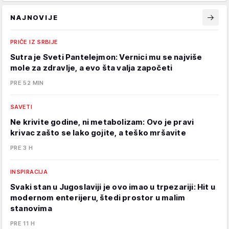
NAJNOVIJE
PRIČE IZ SRBIJE
Sutra je Sveti Pantelejmon: Vernici mu se najviše
mole za zdravlje, a evo šta valja započeti
PRE 52 MIN
SAVETI
Ne krivite godine, ni metabolizam: Ovo je pravi
krivac zašto se lako gojite, a teško mršavite
PRE 3 H
INSPIRACIJA
Svaki stan u Jugoslaviji je ovo imao u trpezariji: Hit u
modernom enterijeru, štedi prostor u malim
stanovima
PRE 11 H