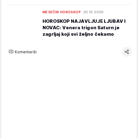
MESEČNI HOROSKOP
20.10.2020.
HOROSKOP NAJAVLJUJE LJUBAV I
NOVAC: Venera trigon Saturn je
zagrljaj koji svi željno čekamo
Komentariši