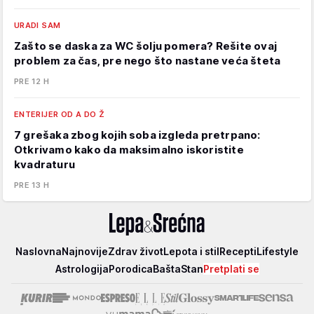
URADI SAM
Zašto se daska za WC šolju pomera? Rešite ovaj
problem za čas, pre nego što nastane veća šteta
PRE 12 H
ENTERIJER OD A DO Ž
7 grešaka zbog kojih soba izgleda pretrpano:
Otkrivamo kako da maksimalno iskoristite
kvadraturu
PRE 13 H
Lepa
Naslovna
Najnovije
Zdrav život
Lepota i stil
Recepti
Lifestyle
i
Astrologija
Porodica
Bašta
Stan
Pretplati se
srećna