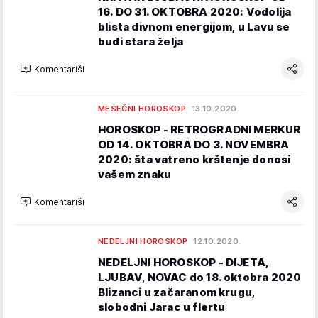
16. DO 31. OKTOBRA 2020: Vodolija
blista divnom energijom, u Lavu se
budi stara želja
Komentariši
MESEČNI HOROSKOP
13.10.2020.
HOROSKOP - RETROGRADNI MERKUR
OD 14. OKTOBRA DO 3. NOVEMBRA
2020: šta vatreno krštenje donosi
vašem znaku
Komentariši
NEDELJNI HOROSKOP
12.10.2020.
NEDELJNI HOROSKOP - DIJETA,
LJUBAV, NOVAC do 18. oktobra 2020
Blizanci u začaranom krugu,
slobodni Jarac u flertu