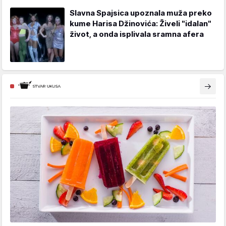
Slavna Spajsica upoznala muža preko
kume Harisa Džinovića: Živeli "idalan"
život, a onda isplivala sramna afera