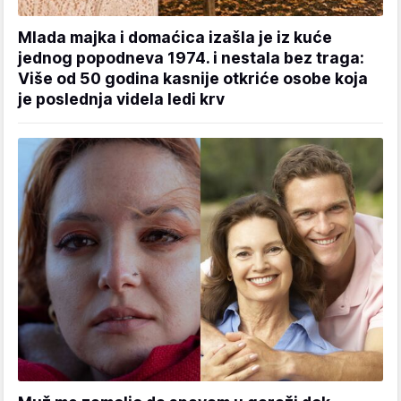
Mlada majka i domaćica izašla je iz kuće
jednog popodneva 1974. i nestala bez traga:
Više od 50 godina kasnije otkriće osobe koja
je poslednja videla ledi krv