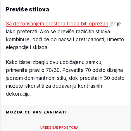
Previše stilova
Sa dekorisanjem prostora treba biti oprezan
jer je
lako preterati. Ako se previše različitih stilova
kombinuje, doći će do haosa i pretrpanosti, umesto
elegancije i sklada.
Kako biste izbeglu ovu uobičajenu zamku,
primenite pravilo 70/30. Posvetite 70 odsto dizajna
jednom dominantnom stilu, dok preostalih 30 odsto
možete iskoristiti za dodavanje kontrasnih
dekoracija.
MOŽDA ĆE VAS ZANIMATI
UREĐENJE PROSTORA