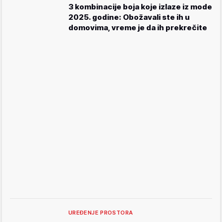
3 kombinacije boja koje izlaze iz mode
2025. godine: Obožavali ste ih u
domovima, vreme je da ih prekrečite
UREĐENJE PROSTORA