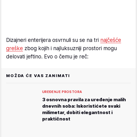
Dizajneri enterijera osvrnuli su se na tri
najčešće
greške
zbog kojih i najluksuzniji prostori mogu
delovati jeftino. Evo o čemu je reč:
MOŽDA ĆE VAS ZANIMATI
UREĐENJE PROSTORA
3 osnovna pravila za uređenje malih
dnevnih soba: Iskoristićete svaki
milimetar, dobiti elegantnost i
praktičnost