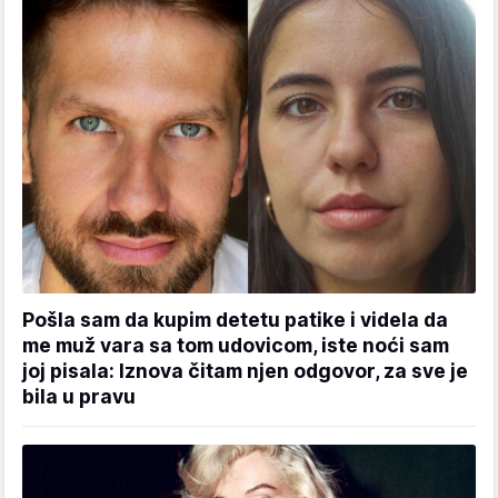
Pošla sam da kupim detetu patike i videla da
me muž vara sa tom udovicom, iste noći sam
joj pisala: Iznova čitam njen odgovor, za sve je
bila u pravu