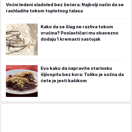
Voćni ledeni sladoled bez šećera: Najbolji način da se
rashladite tokom toplotnog talasa
Kako da se šlag ne razliva tokom
vrućina? Poslastičari mu obavezno
dodaju 1 kremasti sastojak
Evo kako da napravite starinsku
šljivopitu bez kora: Toliko je sočna da
ćete je jesti kašikom