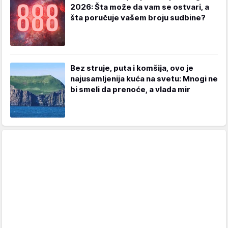
2026: Šta može da vam se ostvari, a
šta poručuje vašem broju sudbine?
Bez struje, puta i komšija, ovo je
najusamljenija kuća na svetu: Mnogi ne
bi smeli da prenoće, a vlada mir