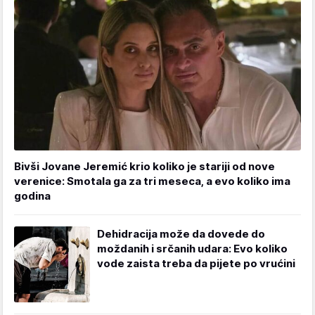
Bivši Jovane Jeremić krio koliko je stariji od nove
verenice: Smotala ga za tri meseca, a evo koliko ima
godina
Dehidracija može da dovede do
moždanih i srčanih udara: Evo koliko
vode zaista treba da pijete po vrućini