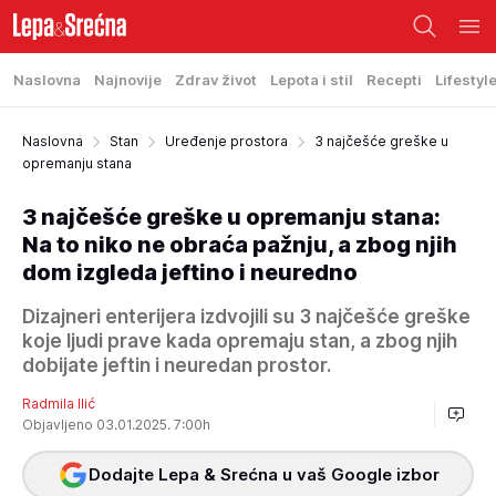
Naslovna
Najnovije
Zdrav život
Lepota i stil
Recepti
Lifestyl
Naslovna
Stan
Uređenje prostora
3 najčešće greške u
opremanju stana
3 najčešće greške u opremanju stana:
Na to niko ne obraća pažnju, a zbog njih
dom izgleda jeftino i neuredno
Dizajneri enterijera izdvojili su 3 najčešće greške
koje ljudi prave kada opremaju stan, a zbog njih
dobijate jeftin i neuredan prostor.
Radmila Ilić
Objavljeno 03.01.2025. 7:00h
Dodajte Lepa & Srećna u vaš Google izbor