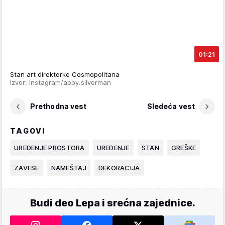
01:21
Stan art direktorke Cosmopolitana
Izvor: Instagram/abby.silverman
Prethodna vest
Sledeća vest
TAGOVI
UREĐENJE PROSTORA
UREĐENJE
STAN
GREŠKE
ZAVESE
NAMEŠTAJ
DEKORACIJA
Budi deo Lepa i srećna zajednice.