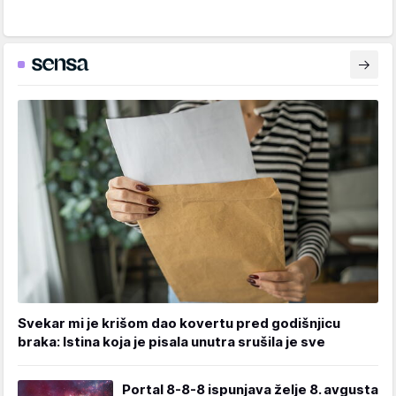
Svekar mi je krišom dao kovertu pred godišnjicu
braka: Istina koja je pisala unutra srušila je sve
Portal 8-8-8 ispunjava želje 8. avgusta