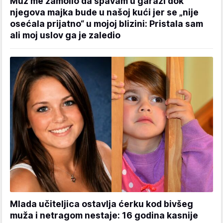
Muž me zamolio da spavam u garaži dok
njegova majka bude u našoj kući jer se „nije
osećala prijatno“ u mojoj blizini: Pristala sam
ali moj uslov ga je zaledio
Mlada učiteljica ostavlja ćerku kod bivšeg
muža i netragom nestaje: 16 godina kasnije