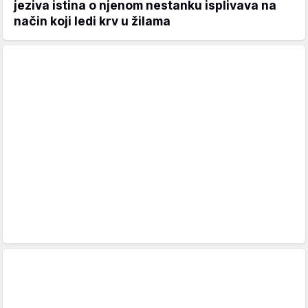
jeziva istina o njenom nestanku isplivava na
način koji ledi krv u žilama