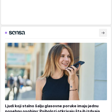
Ljudi koji stalno šalju glasovne poruke imaju jednu
posebnu osobinu: Psiholozi otkrivaju šta ih izdvaja