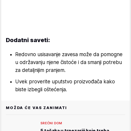
Dodatni saveti:
Redovno usisavanje zavesa može da pomogne
u održavanju njene čistoće i da smanji potrebu
za detaljnijim pranjem.
Uvek proverite uputstvo proizvođača kako
biste izbegli oštećenja.
MOŽDA ĆE VAS ZANIMATI
SREĆNI DOM
5 tačaka u trpezariji koje treba