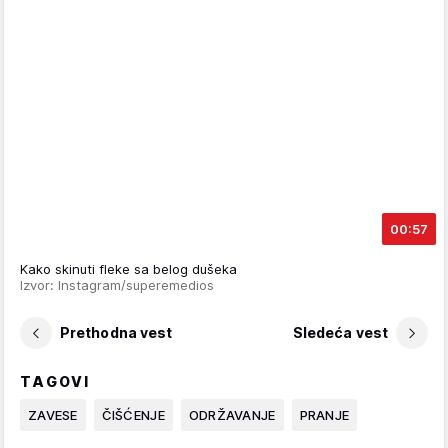
00:57
Kako skinuti fleke sa belog dušeka
Izvor: Instagram/superemedios
Prethodna vest
Sledeća vest
TAGOVI
ZAVESE
ČIŠĆENJE
ODRŽAVANJE
PRANJE