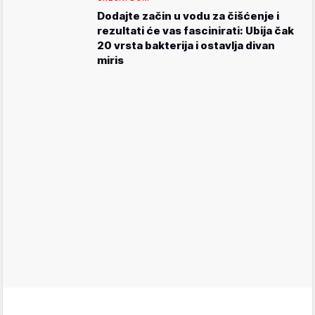
Dodajte začin u vodu za čišćenje i
rezultati će vas fascinirati: Ubija čak
20 vrsta bakterija i ostavlja divan
miris