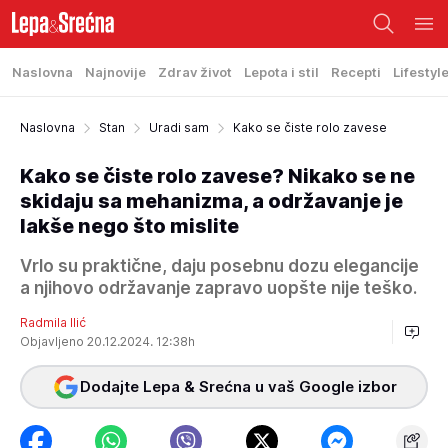
Naslovna
Najnovije
Zdrav život
Lepota i stil
Recepti
Lifestyl
Naslovna
Stan
Uradi sam
Kako se čiste rolo zavese
Kako se čiste rolo zavese? Nikako se ne
skidaju sa mehanizma, a održavanje je
lakše nego što mislite
Vrlo su praktične, daju posebnu dozu elegancije
a njihovo održavanje zapravo uopšte nije teško.
Radmila Ilić
Objavljeno 20.12.2024. 12:38h
Dodajte Lepa & Srećna u vaš Google izbor