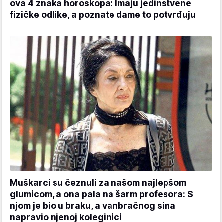
ova 4 znaka horoskopa: Imaju jedinstvene
fizičke odlike, a poznate dame to potvrđuju
Muškarci su čeznuli za našom najlepšom
glumicom, a ona pala na šarm profesora: S
njom je bio u braku, a vanbračnog sina
napravio njenoj koleginici