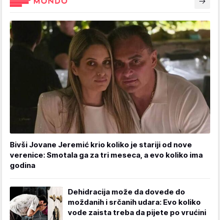
Bivši Jovane Jeremić krio koliko je stariji od nove
verenice: Smotala ga za tri meseca, a evo koliko ima
godina
Dehidracija može da dovede do
moždanih i srčanih udara: Evo koliko
vode zaista treba da pijete po vrućini