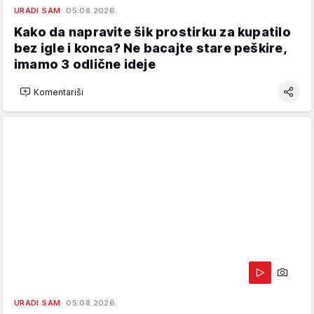
URADI SAM
05.08.2026.
Kako da napravite šik prostirku za kupatilo
bez igle i konca? Ne bacajte stare peškire,
imamo 3 odlične ideje
Komentariši
URADI SAM
05.08.2026.