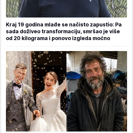
Kraj 19 godina mlađe se načisto zapustio: Pa
sada doživeo transformaciju, smršao je više
od 20 kilograma i ponovo izgleda moćno