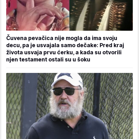
Čuvena pevačica nije mogla da ima svoju
decu, pa je usvajala samo dečake: Pred kraj
života usvaja prvu ćerku, a kada su otvorili
njen testament ostali su u šoku