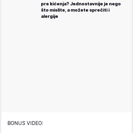
pre kićenja? Jednostavnije je nego
što mislite, a možete sprečiti i
alergije
BONUS VIDEO: