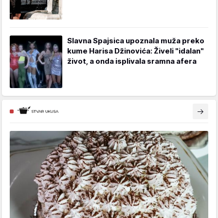
Slavna Spajsica upoznala muža preko
kume Harisa Džinovića: Živeli "idalan"
život, a onda isplivala sramna afera