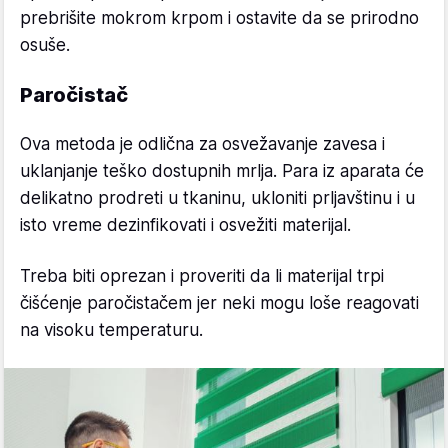
prebrišite mokrom krpom i ostavite da se prirodno
osuše.
Paročistač
Ova metoda je odlična za osvežavanje zavesa i
uklanjanje teško dostupnih mrlja. Para iz aparata će
delikatno prodreti u tkaninu, ukloniti prljavštinu i u
isto vreme dezinfikovati i osvežiti materijal.
Treba biti oprezan i proveriti da li materijal trpi
čišćenje paročistačem jer neki mogu loše reagovati
na visoku temperaturu.