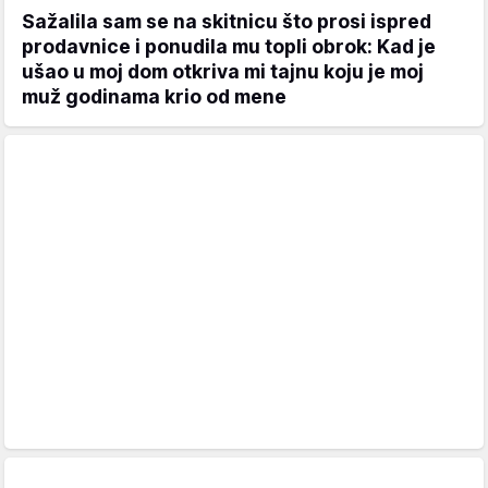
Sažalila sam se na skitnicu što prosi ispred
prodavnice i ponudila mu topli obrok: Kad je
ušao u moj dom otkriva mi tajnu koju je moj
muž godinama krio od mene