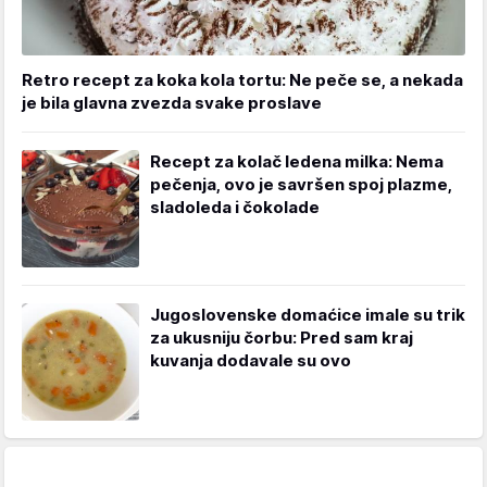
Retro recept za koka kola tortu: Ne peče se, a nekada
je bila glavna zvezda svake proslave
Recept za kolač ledena milka: Nema
pečenja, ovo je savršen spoj plazme,
sladoleda i čokolade
Jugoslovenske domaćice imale su trik
za ukusniju čorbu: Pred sam kraj
kuvanja dodavale su ovo