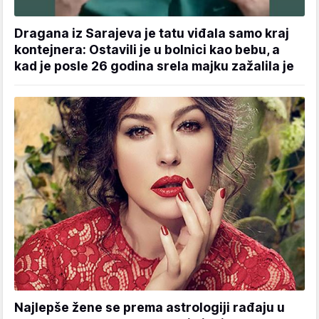
Dragana iz Sarajeva je tatu viđala samo kraj
kontejnera: Ostavili je u bolnici kao bebu, a
kad je posle 26 godina srela majku zažalila je
Najlepše žene se prema astrologiji rađaju u