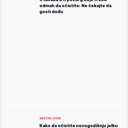
odmah da očistite: Ne čekajte da
gosti dođu
SREĆNI DOM
Kako da očistite novogodišnju jelku