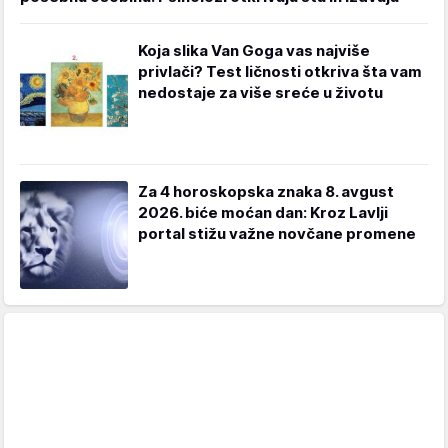
Koja slika Van Goga vas najviše
privlači? Test ličnosti otkriva šta vam
nedostaje za više sreće u životu
Za 4 horoskopska znaka 8. avgust
2026. biće moćan dan: Kroz Lavlji
portal stižu važne novčane promene