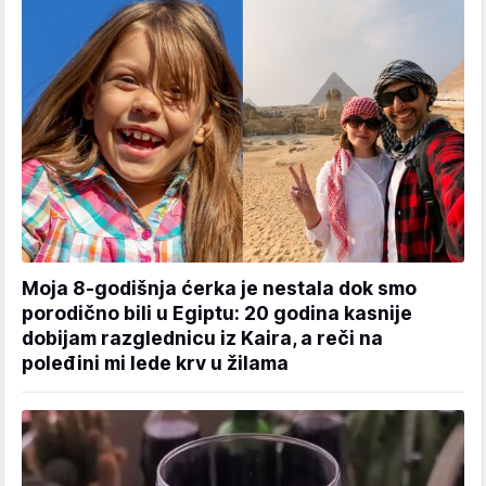
Moja 8-godišnja ćerka je nestala dok smo
porodično bili u Egiptu: 20 godina kasnije
dobijam razglednicu iz Kaira, a reči na
poleđini mi lede krv u žilama