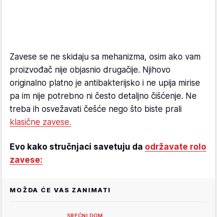
Zavese se ne skidaju sa mehanizma, osim ako vam
proizvođač nije objasnio drugačije. Njihovo
originalno platno je antibakterijsko i ne upija mirise
pa im nije potrebno ni često detaljno čišćenje. Ne
treba ih osvežavati češće nego što biste prali
klasične zavese.
Evo kako stručnjaci savetuju da
održavate rolo
zavese:
MOŽDA ĆE VAS ZANIMATI
SREĆNI DOM