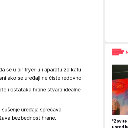
a se u air fryer-u i aparatu za kafu
sni ako se uređaji ne čiste redovno.
ote i ostataka hrane stvara idealne
 sušenje uređaja sprečava
ržava bezbednost hrane.
"Zovite 
usred k