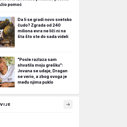
ažio pomoć
Da li se gradi novo svetsko
čudo? Zgrada od 240
miliona evra ne liči ni na
šta što ste do sada videli
"Posle razlaza sam
shvatila moju grešku":
Jovana se udaje, Dragan
se verio, a zbog ovoga je
među njima puklo
VIJE