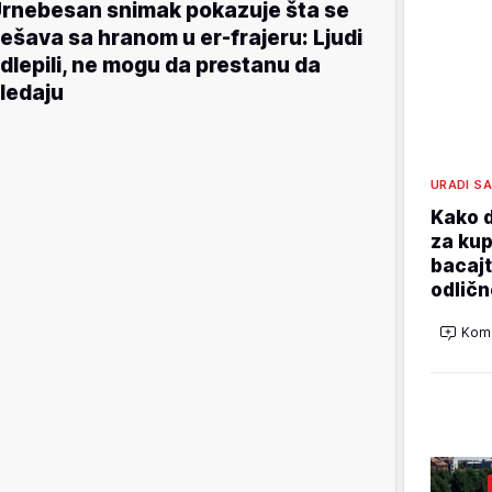
rnebesan snimak pokazuje šta se
ešava sa hranom u er-frajeru: Ljudi
dlepili, ne mogu da prestanu da
ledaju
URADI S
Kako d
za kup
bacajt
odličn
Kome