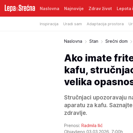
Naslovna
Najnovije
Zdrav život
Lepota i
Inspiracija
Uradi sam
Adaptacija prostora
Ur
Naslovna
Stan
Srećni dom
Ako imate frit
kafu, stručnja
velika opasno
Stručnjaci upozoravaju na
aparatu za kafu. Saznajte k
zdravlje.
Prenosi:
Radmila Ilić
Objavljeno 03.03.2026. 7:00h