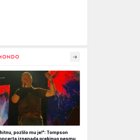
hitnu, pozlilo mu je!": Tompson
oncerta iznenada prekinuo pesmu