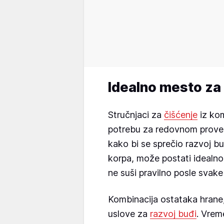
Idealno mesto za
Stručnjaci za
čišćenje
iz kom
potrebu za redovnom provero
kako bi se sprečio razvoj bu
korpa, može postati idealno 
ne suši pravilno posle svake
Kombinacija ostataka hrane,
uslove za
razvoj buđi
. Vrem