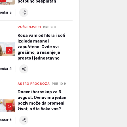
potpuno besplatan
ntariši
VAŽNI SAVETI
PRE 9 H
Kosa vam od hlora i soli
izgleda masno i
zapušteno: Ovde svi
grešimo, a rešenje je
prosto i jednostavno
ntariši
ASTRO PROGNOZA
PRE 10 H
Dnevni horoskop za 6.
avgust: Ovnovima jedan
poziv može da promeni
život, a šta čeka vas?
ntariši