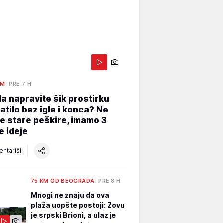
AM
PRE 7 H
a napravite šik prostirku
atilo bez igle i konca? Ne
e stare peškire, imamo 3
e ideje
ntariši
75 KM OD BEOGRADA
PRE 8 H
Mnogi ne znaju da ova
plaža uopšte postoji: Zovu
je srpski Brioni, a ulaz je