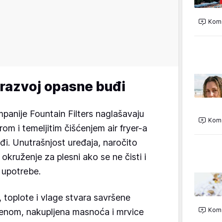
Kome
 razvoj opasne buđi
panije Fountain Filters naglašavaju
Kome
m i temeljitim čišćenjem air fryer-a
đi. Unutrašnjost uređaja, naročito
okruženje za plesni ako se ne čisti i
 upotrebe.
 toplote i vlage stvara savršene
Kome
enom, nakupljena masnoća i mrvice