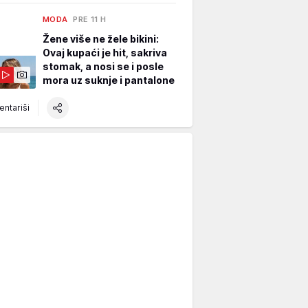
MODA
PRE 11 H
Žene više ne žele bikini:
Ovaj kupaći je hit, sakriva
stomak, a nosi se i posle
mora uz suknje i pantalone
ntariši