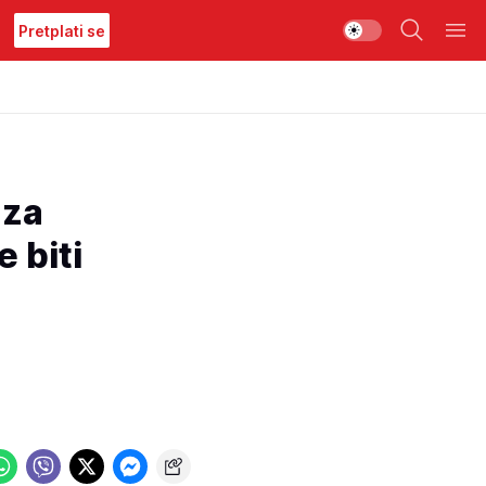
Pretplati se
 za
 biti