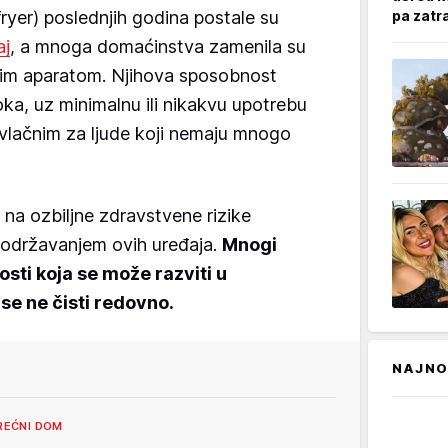
fryer) poslednjih godina postale su
pa zatr
aj
, a mnoga domaćinstva zamenila su
čnim aparatom. Njihova sposobnost
oka, uz minimalnu ili nikakvu upotrebu
privlačnim za ljude koji nemaju mnogo
 na ozbiljne zdravstvene rizike
održavanjem ovih uređaja.
Mnogi
osti koja se može razviti u
se ne čisti redovno.
NAJNO
REĆNI DOM