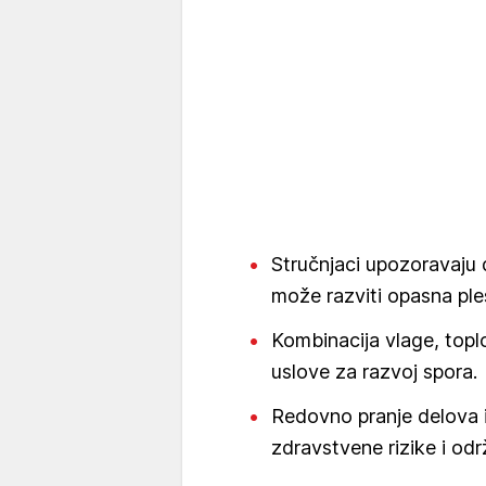
Stručnjaci upozoravaju d
može razviti opasna ple
Kombinacija vlage, topl
uslove za razvoj spora.
Redovno pranje delova i
zdravstvene rizike i od