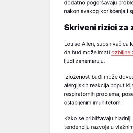
dodatno pogoršavaju problem
nakon svakog korišćenja i sp
Skriveni rizici za 
Louise Allen, suosnivačica 
da buđ može imati
ozbiljne
ljudi zanemaruju.
Izloženost buđi može dovest
alergijskih reakcija poput ki
respiratornih problema, po
oslabljenim imunitetom.
Kako se približavaju hladni
tendenciju razvoja u vlažni