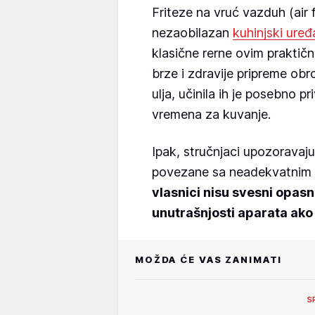
Friteze na vruć vazduh (air 
nezaobilazan
kuhinjski uređ
klasične rerne ovim prakti
brze i zdravije pripreme obr
ulja, učinila ih je posebno 
vremena za kuvanje.
Ipak, stručnjaci upozoravaju
povezane sa neadekvatnim 
vlasnici nisu svesni opasn
unutrašnjosti aparata ako 
MOŽDA ĆE VAS ZANIMATI
S