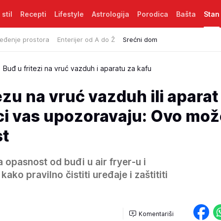
 stil
Recepti
Lifestyle
Astrologija
Porodica
Bašta
Stan
eđenje prostora
Enterijer od A do Ž
Srećni dom
Buđ u fritezi na vruć vazduh i aparatu za kafu
ezu na vruć vazduh ili aparat
ci vas upozoravaju: Ovo može
st
 opasnost od buđi u air fryer-u i
ako pravilno čistiti uređaje i zaštititi
Komentariši