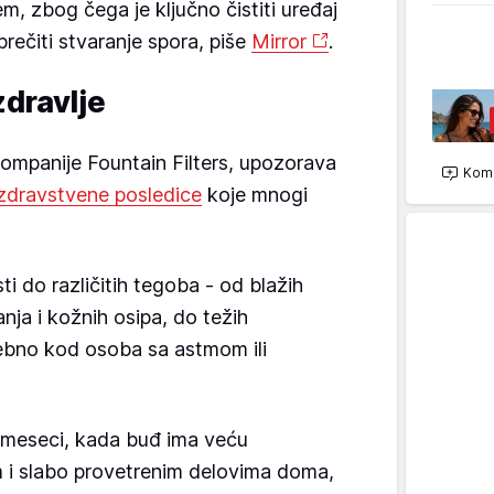
, zbog čega je ključno čistiti uređaj
rečiti stvaranje spora, piše
Mirror
.
zdravlje
kompanije Fountain Filters, upozorava
Kome
 zdravstvene posledice
koje mnogi
i do različitih tegoba - od blažih
janja i kožnih osipa, do težih
sebno kod osoba sa astmom ili
ji meseci, kada buđ ima veću
m i slabo provetrenim delovima doma,