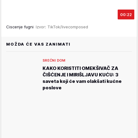
00:22
Ciscenje fugni
Izvor: TikTok/livecomposed
MOŽDA ĆE VAS ZANIMATI
SREĆNI DOM
KAKO KORISTITI OMEKŠIVAČ ZA
ČIŠĆENJE I MIRIŠLJAVU KUĆU: 3
saveta koji će vam olakšati kućne
poslove