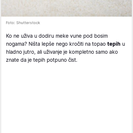
Foto: Shutterstock
Ko ne uživa u dodiru meke vune pod bosim
nogama? Ništa lepše nego kročiti na topao
tepih
u
hladno jutro, ali uživanje je kompletno samo ako
znate da je tepih potpuno čist.