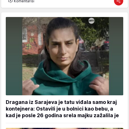
Komentariši
Dragana iz Sarajeva je tatu viđala samo kraj
kontejnera: Ostavili je u bolnici kao bebu, a
kad je posle 26 godina srela majku zažalila je