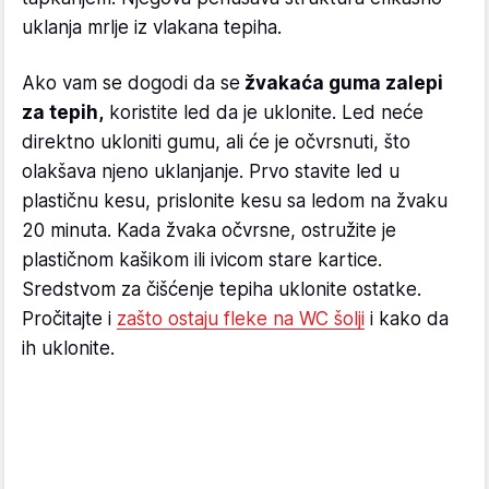
uklanja mrlje iz vlakana tepiha.
Ako vam se dogodi da se
žvakaća guma zalepi
za tepih,
koristite led da je uklonite. Led neće
direktno ukloniti gumu, ali će je očvrsnuti, što
olakšava njeno uklanjanje. Prvo stavite led u
plastičnu kesu, prislonite kesu sa ledom na žvaku
20 minuta. Kada žvaka očvrsne, ostružite je
plastičnom kašikom ili ivicom stare kartice.
Sredstvom za čišćenje tepiha uklonite ostatke.
Pročitajte i
zašto ostaju fleke na WC šolji
i kako da
ih uklonite.