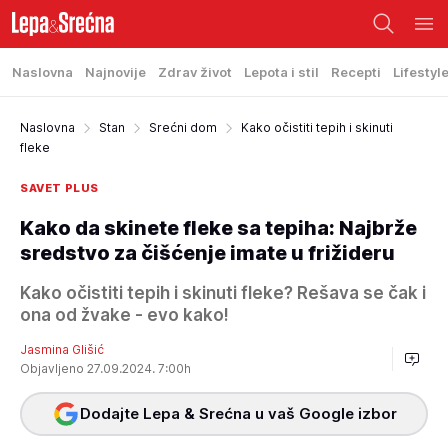
Naslovna
Najnovije
Zdrav život
Lepota i stil
Recepti
Lifestyl
Naslovna
Stan
Srećni dom
Kako očistiti tepih i skinuti
fleke
SAVET PLUS
Kako da skinete fleke sa tepiha: Najbrže
sredstvo za čišćenje imate u frižideru
Kako očistiti tepih i skinuti fleke? Rešava se čak i
ona od žvake - evo kako!
Jasmina Glišić
Objavljeno 27.09.2024. 7:00h
Dodajte Lepa & Srećna u vaš Google izbor