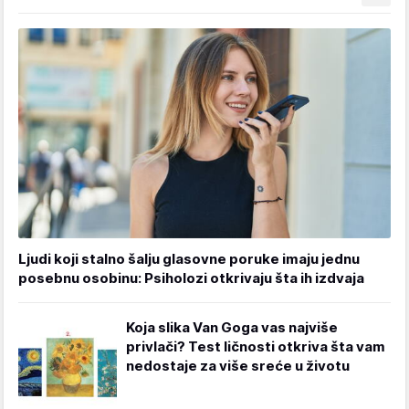
Ljudi koji stalno šalju glasovne poruke imaju jednu
posebnu osobinu: Psiholozi otkrivaju šta ih izdvaja
Koja slika Van Goga vas najviše
privlači? Test ličnosti otkriva šta vam
nedostaje za više sreće u životu