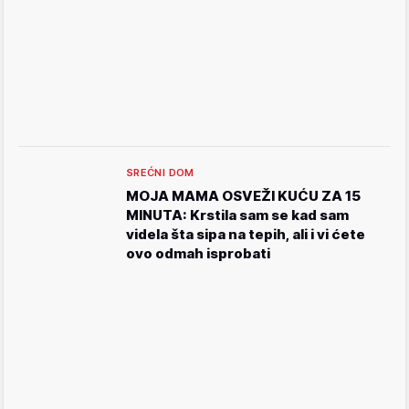
SREĆNI DOM
MOJA MAMA OSVEŽI KUĆU ZA 15
MINUTA: Krstila sam se kad sam
videla šta sipa na tepih, ali i vi ćete
ovo odmah isprobati