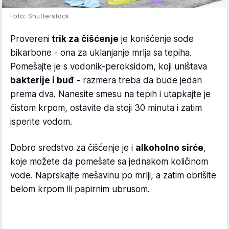
Foto: Shutterstock
Provereni
trik za čišćenje
je korišćenje sode
bikarbone - ona za uklanjanje mrlja sa tepiha.
Pomešajte je s vodonik-peroksidom, koji uništava
bakterije i buđ
- razmera treba da bude jedan
prema dva. Nanesite smesu na tepih i utapkajte je
čistom krpom, ostavite da stoji 30 minuta i zatim
isperite vodom.
Dobro sredstvo za čišćenje je i
alkoholno sirće
,
koje možete da pomešate sa jednakom količinom
vode. Naprskajte mešavinu po mrlji, a zatim obrišite
belom krpom ili papirnim ubrusom.