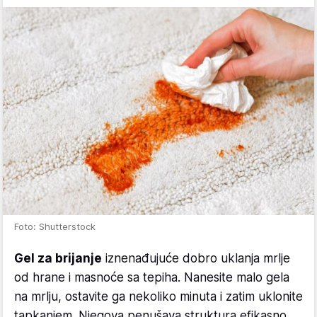
Foto: Shutterstock
Gel za brijanje
iznenađujuće dobro uklanja mrlje
od hrane i masnoće sa tepiha. Nanesite malo gela
na mrlju, ostavite ga nekoliko minuta i zatim uklonite
tapkanjem. Njegova penušava struktura efikasno