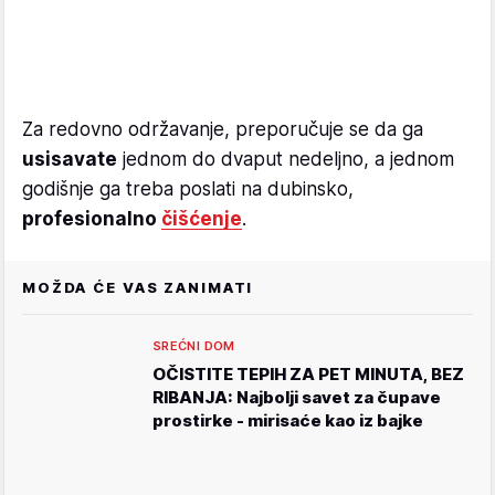
Za redovno održavanje, preporučuje se da ga
usisavate
jednom do dvaput nedeljno, a jednom
godišnje ga treba poslati na dubinsko,
profesionalno
čišćenje
.
MOŽDA ĆE VAS ZANIMATI
SREĆNI DOM
OČISTITE TEPIH ZA PET MINUTA, BEZ
RIBANJA: Najbolji savet za čupave
prostirke - mirisaće kao iz bajke