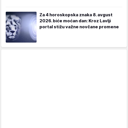
Za 4 horoskopska znaka 8. avgust
2026. biće moćan dan: Kroz Lavlji
portal stižu važne novčane promene