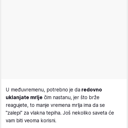
U međuvremenu, potrebno je da
redovno
uklanjate mrlje
čim nastanu, jer što brže
reagujete, to manje vremena mrlja ima da se
"zalepi" za vlakna tepiha. Još nekoliko saveta će
vam biti veoma korisni.