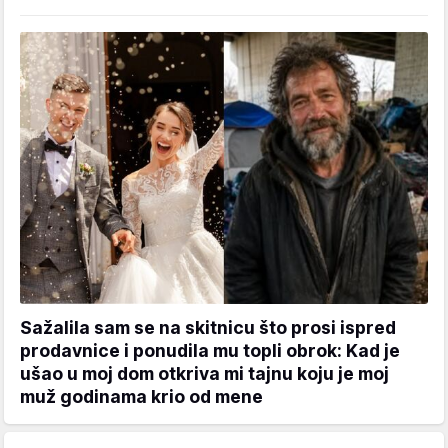
Sažalila sam se na skitnicu što prosi ispred
prodavnice i ponudila mu topli obrok: Kad je
ušao u moj dom otkriva mi tajnu koju je moj
muž godinama krio od mene