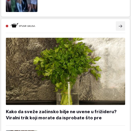
Kako da sveže začinsko bilje ne uvene u frižideru?
Viralni trik koji morate da isprobate što pre