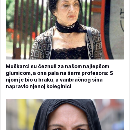
Muškarci su čeznuli za našom najlepšom
glumicom, a ona pala na šarm profesora: S
njom je bio u braku, a vanbračnog sina
napravio njenoj koleginici