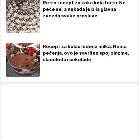
Retro recept za koka kola tortu: Ne
peče se, a nekada je bila glavna
zvezda svake proslave
Recept za kolač ledena milka: Nema
pečenja, ovo je savršen spoj plazme,
sladoleda i čokolade