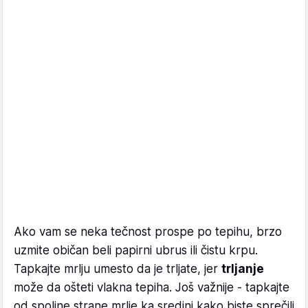
Ako vam se neka tečnost prospe po tepihu, brzo
uzmite običan beli papirni ubrus ili čistu krpu.
Tapkajte mrlju umesto da je trljate, jer
trljanje
može da ošteti vlakna tepiha. Još važnije - tapkajte
od spoljne strane mrlje ka sredini kako biste sprečili