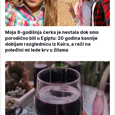
Moja 8-godišnja ćerka je nestala dok smo
porodično bili u Egiptu: 20 godina kasnije
dobijam razglednicu iz Kaira, a reči na
poleđini mi lede krv u žilama