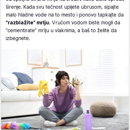
širenje. Kada svu tečnost upijete ubrusom, sipajte
malo hladne vode na to mesto i ponovo tapkajte da
"razblažite" mrlju.
Vrućom vodom biste mogli da
"cementirate" mrlju u vlaknima, a baš to želite da
izbegnete.