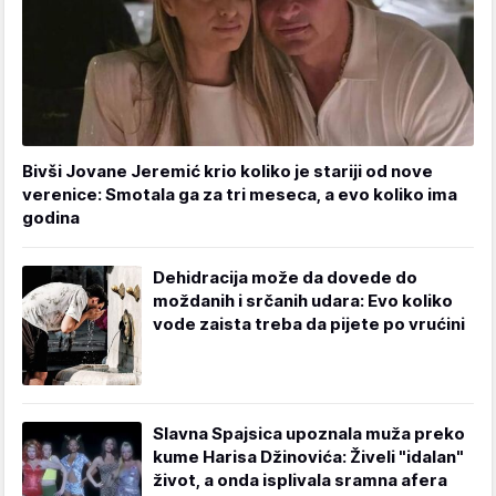
Bivši Jovane Jeremić krio koliko je stariji od nove
verenice: Smotala ga za tri meseca, a evo koliko ima
godina
Dehidracija može da dovede do
moždanih i srčanih udara: Evo koliko
vode zaista treba da pijete po vrućini
Slavna Spajsica upoznala muža preko
kume Harisa Džinovića: Živeli "idalan"
život, a onda isplivala sramna afera