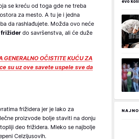
evo kol
koja se kreću od toga gde ne treba
ostora za mesto. A tu je i jedna
reba da rashlađujete. Možda ovo neće
š
frižider
do savršenstva, ali će duže
A GENERALNO OČISTITE KUĆU ZA
 su uz ove savete uspele sve da
ratima frižidera jer je lako za
NAJNO
mlečne proizvode bolje staviti na donju
jtopliji deo frižidera. Mleko se najbolje
peni Celzijusovih.