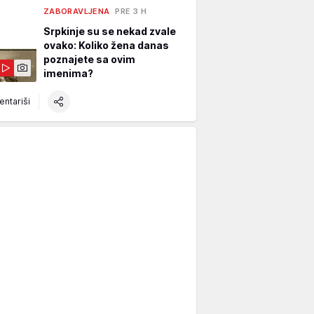
ZABORAVLJENA
PRE 3 H
Srpkinje su se nekad zvale
ovako: Koliko žena danas
poznajete sa ovim
imenima?
ntariši