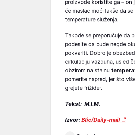
proizvode koristite ga – on j
će maslac moći lakše da se r
temperature služenja.
Takođe se preporučuje da p
podesite da bude negde oko 
pokvariti. Dobro je obezbed
cirkulaciju vazduha, usled čeg
obzirom na stalnu
tempera
pomerite napred, jer što više
grejete frižider.
Tekst: M.I.M.
Izvor:
Blic/Daily-mail