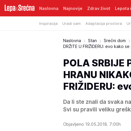
Naslovna
Najnovije
Zdrav život
Lepota i
Inspiracija
Uradi sam
Adaptacija prostora
Ur
Naslovna
Stan
Srećni dom
DRŽITE U FRIŽIDERU: evo kako se pr
POLA SRBIJE 
HRANU NIKAKO
FRIŽIDERU: evo
Da li ste znali da svaka 
Svi su pravili veliku greš
Objavljeno 19.05.2018. 7:00h