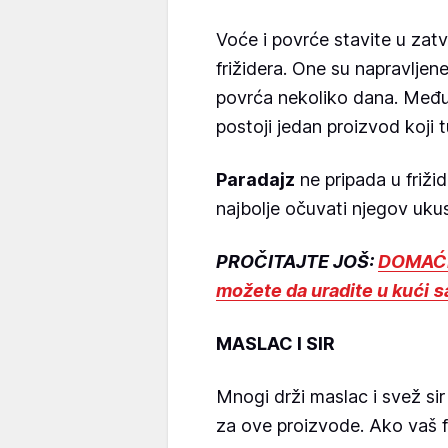
Voće i povrće stavite u zat
frižidera. One su napravljen
povrća nekoliko dana. Među
postoji jedan proizvod koji
Paradajz
ne pripada u frižid
najbolje očuvati njegov ukus
PROČITAJTE JOŠ:
DOMAĆI
možete da uradite u kući 
MASLAC I SIR
Mnogi drži maslac i svež sir 
za ove proizvode. Ako vaš f