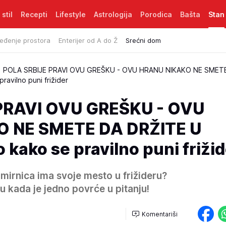
 stil
Recepti
Lifestyle
Astrologija
Porodica
Bašta
Stan
eđenje prostora
Enterijer od A do Ž
Srećni dom
POLA SRBIJE PRAVI OVU GREŠKU - OVU HRANU NIKAKO NE SMET
avilno puni frižider
PRAVI OVU GREŠKU - OVU
 NE SMETE DA DRŽITE U
 kako se pravilno puni friži
namirnica ima svoje mesto u frižideru?
ku kada je jedno povrće u pitanju!
Komentariši