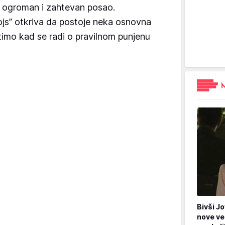
e ogroman i zahtevan posao.
ojs” otkriva da postoje neka osnovna
atimo kad se radi o pravilnom punjenu
Bivši Jo
nove ve