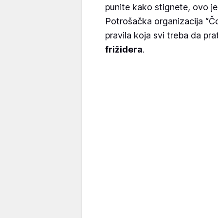
punite kako stignete, ovo j
Potrošačka organizacija “Č
pravila koja svi treba da pr
frižidera
.