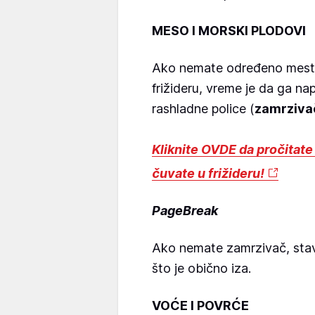
MESO I MORSKI PLODOVI
Ako nemate određeno mesto
frižideru, vreme je da ga na
rashladne police (
zamrziva
Kliknite OVDE da pročitate
čuvate u frižideru!
PageBreak
Ako nemate zamrzivač, stavi
što je obično iza.
VOĆE I POVRĆE