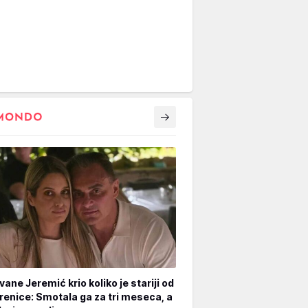
vane Jeremić krio koliko je stariji od
renice: Smotala ga za tri meseca, a