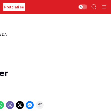
Pretplati se
E DA
der