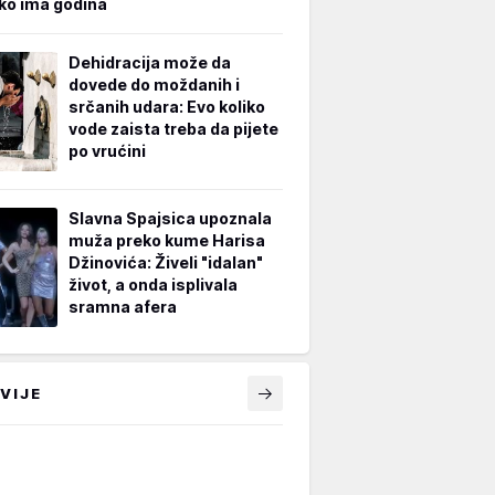
iko ima godina
Dehidracija može da
dovede do moždanih i
srčanih udara: Evo koliko
vode zaista treba da pijete
po vrućini
Slavna Spajsica upoznala
muža preko kume Harisa
Džinovića: Živeli "idalan"
život, a onda isplivala
sramna afera
VIJE