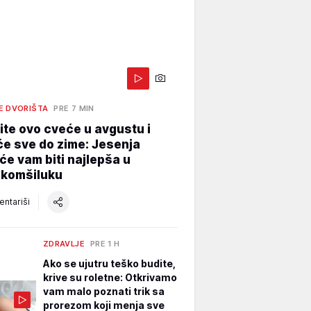
E DVORIŠTA
PRE 7 MIN
te ovo cveće u avgustu i
e sve do zime: Jesenja
će vam biti najlepša u
 komšiluku
ntariši
ZDRAVLJE
PRE 1 H
Ako se ujutru teško budite,
krive su roletne: Otkrivamo
vam malo poznati trik sa
prorezom koji menja sve