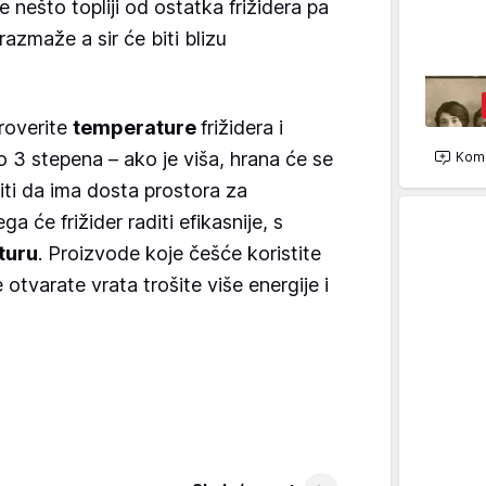
e nešto topliji od ostatka frižidera pa
azmaže a sir će biti blizu
roverite
temperature
frižidera i
3 stepena – ako je viša, hrana će se
Kome
iti da ima dosta prostora za
a će frižider raditi efikasnije, s
turu
. Proizvode koje češće koristite
 otvarate vrata trošite više energije i