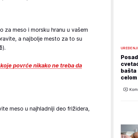
 za meso i morsku hranu u vašem
pravite, a najbolje mesto za to su
č
).
UREĐENJ
Posadi
cvetać
 koje povrće nikako ne treba da
bašta 
celom
Kome
te meso u najhladniji deo frižidera,