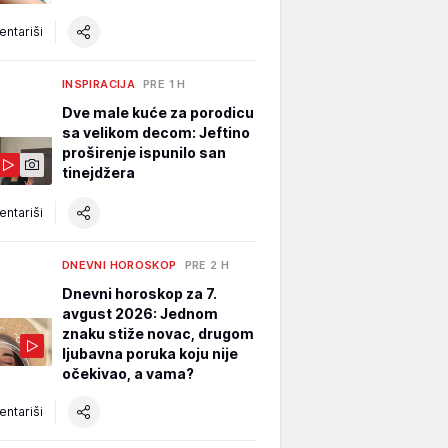
ntariši
INSPIRACIJA
PRE 1 H
Dve male kuće za porodicu
sa velikom decom: Jeftino
proširenje ispunilo san
tinejdžera
ntariši
DNEVNI HOROSKOP
PRE 2 H
Dnevni horoskop za 7.
avgust 2026: Jednom
znaku stiže novac, drugom
ljubavna poruka koju nije
očekivao, a vama?
ntariši