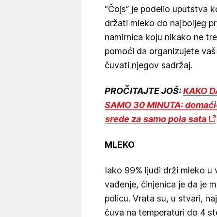
“Čojs” je podelio uputstva 
držati mleko do najboljeg pr
namirnica koju nikako ne t
pomoći da organizujete va
čuvati njegov sadržaj.
PROČITAJTE JOŠ:
KAKO D
SAMO 30 MINUTA: domaćice
srede za samo pola sata
MLEKO
Iako 99% ljudi drži mleko u v
vađenje, činjenica je da je 
policu. Vrata su, u stvari, na
čuva na temperaturi do 4 ste