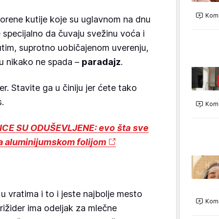
Kome
vorene kutije koje su uglavnom na dnu
e specijalno da čuvaju svežinu voća i
tim, suprotno uobičajenom uverenju,
 tu nikako ne spada –
paradajz
.
er. Stavite ga u činiju jer ćete tako
.
Kome
CE SU ODUŠEVLJENE: evo šta sve
sa aluminijumskom folijom
u vratima i to i jeste najbolje mesto
Kome
rižider ima odeljak za mlečne