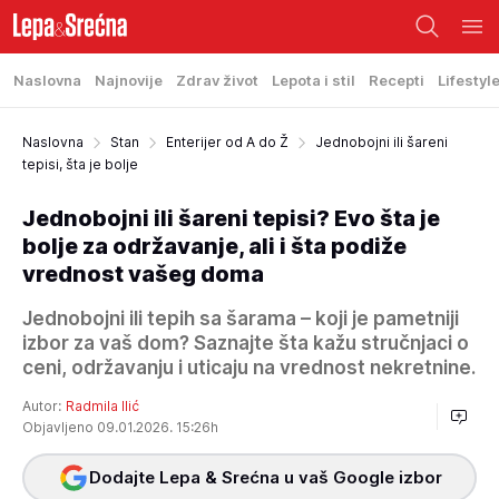
Naslovna
Najnovije
Zdrav život
Lepota i stil
Recepti
Lifestyl
Naslovna
Stan
Enterijer od A do Ž
Jednobojni ili šareni
tepisi, šta je bolje
Jednobojni ili šareni tepisi? Evo šta je
bolje za održavanje, ali i šta podiže
vrednost vašeg doma
Jednobojni ili tepih sa šarama – koji je pametniji
izbor za vaš dom? Saznajte šta kažu stručnjaci o
ceni, održavanju i uticaju na vrednost nekretnine.
Autor:
Radmila Ilić
Objavljeno 09.01.2026. 15:26h
Dodajte Lepa & Srećna u vaš Google izbor