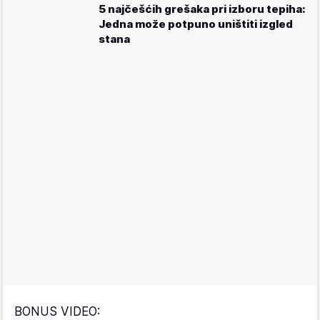
5 najčešćih grešaka pri izboru tepiha:
Jedna može potpuno uništiti izgled
stana
BONUS VIDEO: