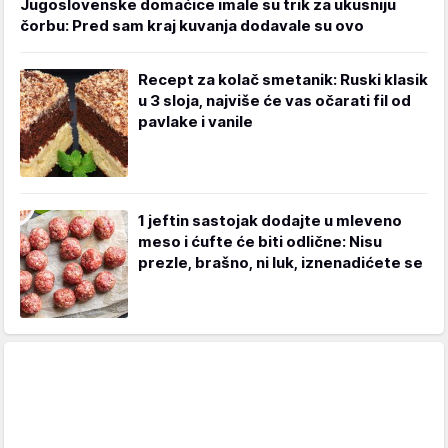
Jugoslovenske domaćice imale su trik za ukusniju
čorbu: Pred sam kraj kuvanja dodavale su ovo
Recept za kolač smetanik: Ruski klasik
u 3 sloja, najviše će vas očarati fil od
pavlake i vanile
1 jeftin sastojak dodajte u mleveno
meso i ćufte će biti odlične: Nisu
prezle, brašno, ni luk, iznenadićete se