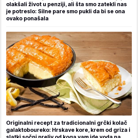
olakšali život u penziji, ali šta smo zatekli nas
je potreslo: Silne pare smo pukli da bi se ona
ovako ponašala
Originalni recept za tradicionalni grčki kolač
galaktoboureko: Hrskave kore, krem od griza i
slatki sočni preliv od koga vam ide voda na