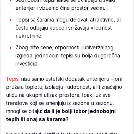
enterijer i vizuelno čine prostor većim.
Tepisi sa šarama mogu delovati atraktivno, ali
često odbijaju kupce i snižavaju vrednost
nekretnine.
Zbog niže cene, otpornosti i univerzalnog
izgleda, jednobojni tepisi su bolja dugoročna
investicija.
Tepisi
nisu samo estetski dodatak enterijeru – oni
pružaju toplotu, izolaciju i udobnost, ali i značajno
utiču na ukupni utisak prostora. Ipak, uz sve
trendove koji se smenjuju iz sezone u sezonu,
mnogi se pitaju:
da li je bolji izbor jednobojni
tepih ili onaj sa šarama?