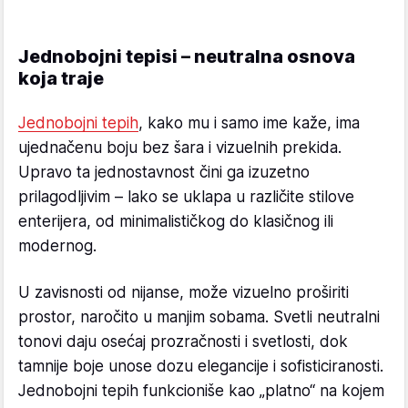
Jednobojni tepisi – neutralna osnova
koja traje
Jednobojni tepih
, kako mu i samo ime kaže, ima
ujednačenu boju bez šara i vizuelnih prekida.
Upravo ta jednostavnost čini ga izuzetno
prilagodljivim – lako se uklapa u različite stilove
enterijera, od minimalističkog do klasičnog ili
modernog.
U zavisnosti od nijanse, može vizuelno proširiti
prostor, naročito u manjim sobama. Svetli neutralni
tonovi daju osećaj prozračnosti i svetlosti, dok
tamnije boje unose dozu elegancije i sofisticiranosti.
Jednobojni tepih funkcioniše kao „platno“ na kojem