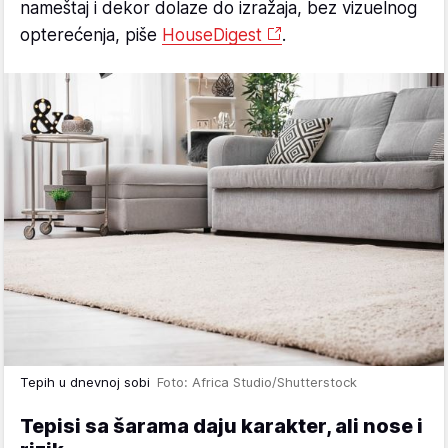
nameštaj i dekor dolaze do izražaja, bez vizuelnog
opterećenja, piše
HouseDigest
.
Tepih u dnevnoj sobi
Foto: Africa Studio/Shutterstock
Tepisi sa šarama daju karakter, ali nose i