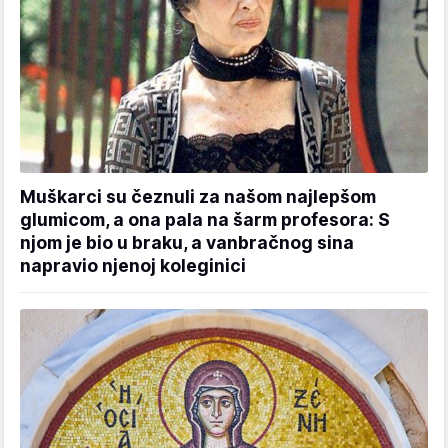
Muškarci su čeznuli za našom najlepšom
glumicom, a ona pala na šarm profesora: S
njom je bio u braku, a vanbračnog sina
napravio njenoj koleginici