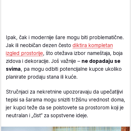
Ipak, čak i modernije šare mogu biti problematične.
Jak ili neobičan dezen često
diktira kompletan
izgled prostorije
, što otežava izbor nameštaja, boja
zidova i dekoracije. Još važnije –
ne dopadaju se
svima
, pa mogu odbiti potencijalne kupce ukoliko
planirate prodaju stana ili kuće.
Stručnjaci za nekretnine upozoravaju da upečatljivi
tepisi sa šarama mogu sniziti tržišnu vrednost doma,
jer kupci teže da se poistovete sa prostorom koji je
neutralan i „čist“ za sopstvene ideje.