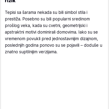
rizik
Tepisi sa šarama nekada su bili simbol stila i
prestiža. Posebno su bili popularni sredinom
prošlog veka, kada su cvetni, geometrijski i
apstraktni motivi dominirali domovima. Iako su se
vremenom povukli pred jednostavnijim dizajnom,
poslednjih godina ponovo su se pojavili – doduše u
znatno suptilnijim verzijama.