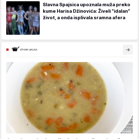
Slavna Spajsica upoznala muža preko
kume Harisa Džinovića: Živeli "idalan"
život, a onda isplivala sramna afera