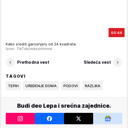
00:44
Kako srediti garsonjeru od 24 kvadrata
Izvor: TikTok/miksonhome
Prethodna vest
Sledeća vest
TAGOVI
TEPIH
UREĐENJE DOMA
PODOVI
RAZLIKA
Budi deo Lepa i srećna zajednice.