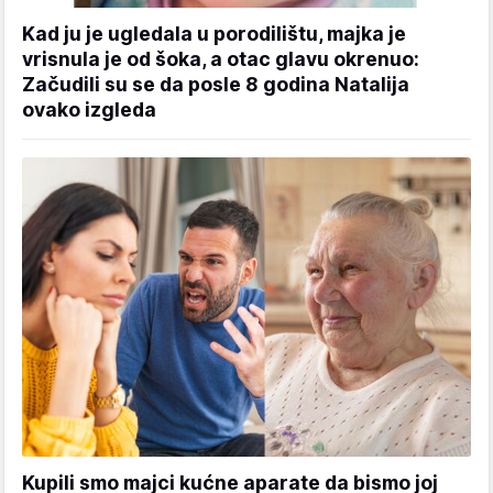
Kad ju je ugledala u porodilištu, majka je
vrisnula je od šoka, a otac glavu okrenuo:
Začudili su se da posle 8 godina Natalija
ovako izgleda
Kupili smo majci kućne aparate da bismo joj