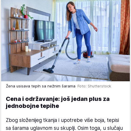
Žena usisava tepih sa nežnim šarama
Foto: Shutterstock
Cena i održavanje: još jedan plus za
jednobojne tepihe
Zbog složenijeg tkanja i upotrebe više boja, tepisi
sa šarama uglavnom su skuplji. Osim toga, u slučaju