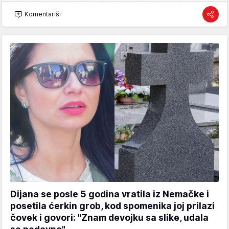
Komentariši
Dijana se posle 5 godina vratila iz Nemačke i
posetila ćerkin grob, kod spomenika joj prilazi
čovek i govori: "Znam devojku sa slike, udala