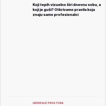
Koji tepih vizuelno širi dnevnu sobu, a
koji je guši? Otkrivamo pravila koja
znaju samo profesionalci
UREĐENJE PROSTORA