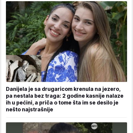
Danijela je sa drugaricom krenula na jezero,
pa nestala bez traga: 2 godine kasnije nalaze
ih u pećini, a priča o tome šta im se desilo je
nešto najstrašnije