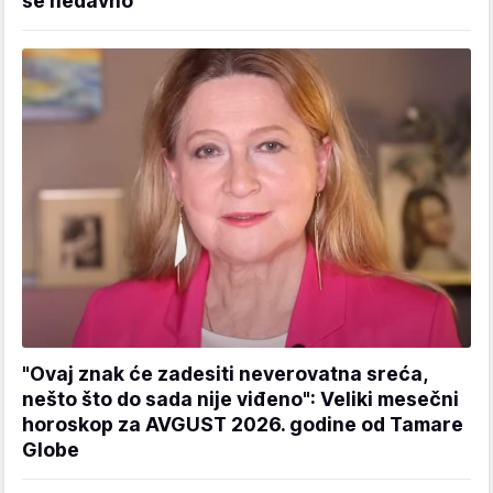
se nedavno"
"Ovaj znak će zadesiti neverovatna sreća,
nešto što do sada nije viđeno": Veliki mesečni
horoskop za AVGUST 2026. godine od Tamare
Globe