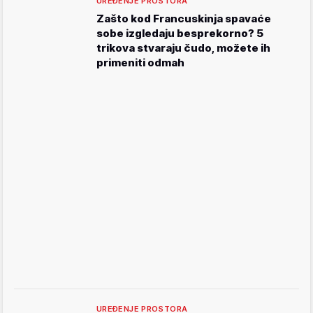
UREĐENJE PROSTORA
Zašto kod Francuskinja spavaće
sobe izgledaju besprekorno? 5
trikova stvaraju čudo, možete ih
primeniti odmah
UREĐENJE PROSTORA