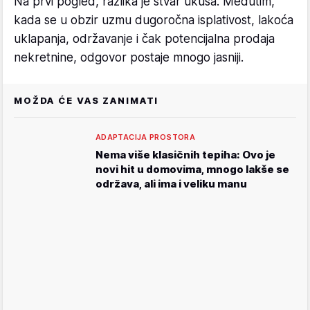
Na prvi pogled, razlika je stvar ukusa. Međutim,
kada se u obzir uzmu dugoročna isplativost, lakoća
uklapanja, održavanje i čak potencijalna prodaja
nekretnine, odgovor postaje mnogo jasniji.
MOŽDA ĆE VAS ZANIMATI
ADAPTACIJA PROSTORA
Nema više klasičnih tepiha: Ovo je
novi hit u domovima, mnogo lakše se
održava, ali ima i veliku manu