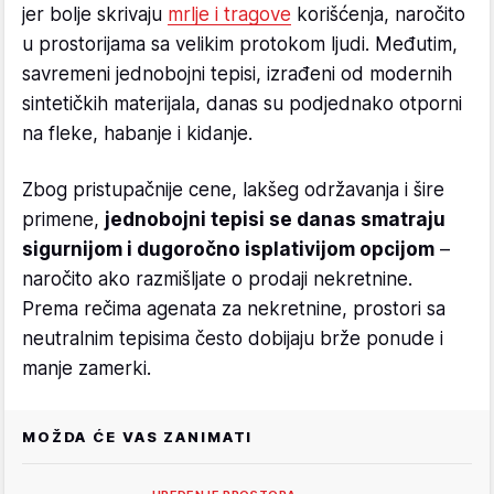
jer bolje skrivaju
mrlje i tragove
korišćenja, naročito
u prostorijama sa velikim protokom ljudi. Međutim,
savremeni jednobojni tepisi, izrađeni od modernih
sintetičkih materijala, danas su podjednako otporni
na fleke, habanje i kidanje.
Zbog pristupačnije cene, lakšeg održavanja i šire
primene,
jednobojni tepisi se danas smatraju
sigurnijom i dugoročno isplativijom opcijom
–
naročito ako razmišljate o prodaji nekretnine.
Prema rečima agenata za nekretnine, prostori sa
neutralnim tepisima često dobijaju brže ponude i
manje zamerki.
MOŽDA ĆE VAS ZANIMATI