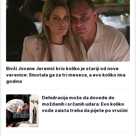
Bivši Jovane Jeremić krio koliko je stariji od nove
verenice: Smotala ga za tri meseca, a evo koliko ima
godina
Dehidracija može da dovede do
moždanih i srčanih udara: Evo koliko
vode zaista treba da pijete po vrućini