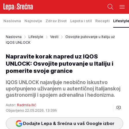
Naslovna
Najnovije
Zdrav život
Lepota i stil
Recepti
Lifestyl
Naslovna
Lifestyle
Vesti
Osvojite putovanje u Italiju uz
IQOS UNLOCK
Napravite korak napred uz IQOS
UNLOCK: Osvojite putovanje u Italiju i
pomerite svoje granice
IQOS UNLOCK najavljuje neobično iskustvo
upotpunjeno uživanjem u autentičnoj italijanskoj
gastronomiji i spojem adrenalina i hedonizma.
Autor:
Radmila Ilić
Objavljeno 22.05.2026. 13:39h
Dodajte Lepa & Srećna u vaš Google izbor