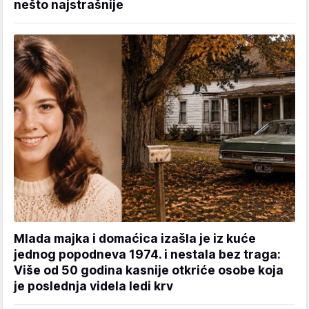
nešto najstrašnije
Mlada majka i domaćica izašla je iz kuće
jednog popodneva 1974. i nestala bez traga:
Više od 50 godina kasnije otkriće osobe koja
je poslednja videla ledi krv