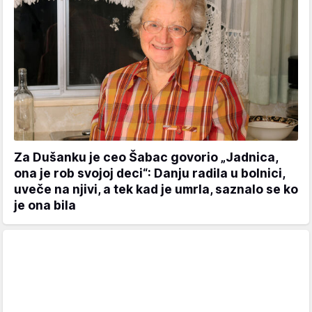
Za Dušanku je ceo Šabac govorio „Jadnica,
ona je rob svojoj deci“: Danju radila u bolnici,
uveče na njivi, a tek kad je umrla, saznalo se ko
je ona bila