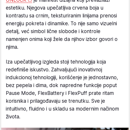
estetiku. Njegova upečatljiva crvena boja u
kontrastu sa crnim, teksturiranim linijama prenosi
energiju pokreta i dinamike. To nije samo vizuelni
detalj, već simbol lične slobode i kontrole
namenjen onima koji žele da njihov izbor govori o
njima.
Iza upečatljivog izgleda stoji tehnologija koja
redefiniše iskustvo. Zahvaljujući inovativnoj
indukcionoj tehnologiji, korišćenje je jednostavno,
bez pepela i dima, dok napredne funkcije poput
Pause Mode, FlexBattery i FlexPuff prate ritam
korisnika i prilagođavaju se trenutku. Sve je
intuitivno, fluidno i u skladu sa modernim načinom
života.