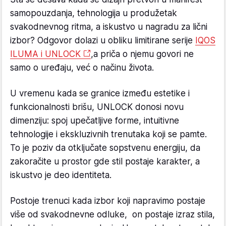
samopouzdanja, tehnologija u produžetak
svakodnevnog ritma, a iskustvo u nagradu za lični
izbor? Odgovor dolazi u obliku limitirane serije
IQOS
ILUMA i UNLOCK
,
a priča o njemu govori ne
samo o uređaju, već o načinu života.
U vremenu kada se granice između estetike i
funkcionalnosti brišu, UNLOCK donosi novu
dimenziju: spoj upečatljive forme, intuitivne
tehnologije i ekskluzivnih trenutaka koji se pamte.
To je poziv da otključate sopstvenu energiju, da
zakoračite u prostor gde stil postaje karakter, a
iskustvo je deo identiteta.
Postoje trenuci kada izbor koji napravimo postaje
više od svakodnevne odluke, on postaje izraz stila,