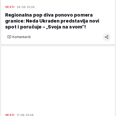
VESTI
26.06.2026.
Regionalna pop diva ponovo pomera
granice: Neda Ukraden predstavlja novi
spot i poručuje – „Svoja na svom“!
Komentariši
VESTI
17.06.2026.