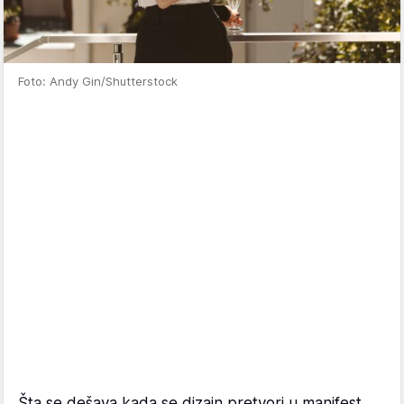
Foto: Andy Gin/Shutterstock
Šta se dešava kada se dizajn pretvori u manifest