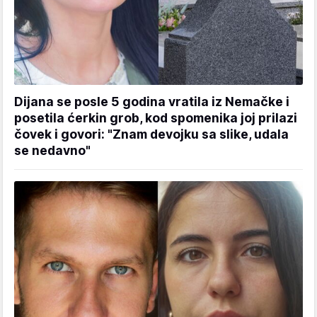
Dijana se posle 5 godina vratila iz Nemačke i
posetila ćerkin grob, kod spomenika joj prilazi
čovek i govori: "Znam devojku sa slike, udala
se nedavno"