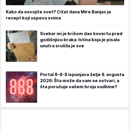
Kako da osvojite svet? Citat dana Mire Banjac je
recept koji uspeva svima
Svekar mi je krišom dao kovertu pred
godišnjicu braka: Istina koja je pisala
unutra srušila je sve
Portal 8-8-8 ispunjava želje 8. avgusta
2026: Šta može da vam se ostvari, a
šta poručuje vašem broju sudbine?