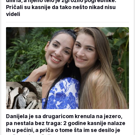
umrla, a njeno telo je zgrozilo pogrebnike:
Pričali su kasnije da tako nešto nikad nisu
videli
Danijela je sa drugaricom krenula na jezero,
pa nestala bez traga: 2 godine kasnije nalaze
ih u pećini, a priča o tome šta im se desilo je