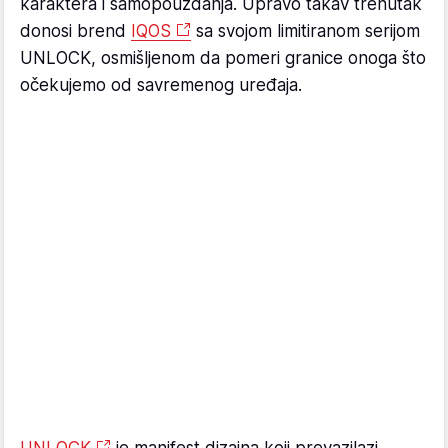
karaktera i samopouzdanja. Upravo takav trenutak
donosi brend
IQOS
sa svojom limitiranom serijom
UNLOCK, osmišljenom da pomeri granice onoga što
očekujemo od savremenog uređaja.
UNLOCK
je manifest dizajna koji prevazilazi