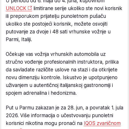
U periodu od 6. maja do 4. juna, kupovinom
UNLOCK
limitirane serije ukoliko ste novi korisnik
ili preporukom prijatelju punoletnom pušaču
ukoliko ste postojeći korisnik, možete osvojiti
putovanje za dvoje i 48 sati vrhunske vožnje u
Parmi, Italiji.
Očekuje vas vožnja vrhunskih automobila uz
stručno vođenje profesionalnih instruktora, prilika
da savladate različite uslove na stazi i da otkrijete
novu dimenziju kontrole. Iskustvo je upotpunjeno
uživanjem u autentičnoj italijanskoj gastronomiji i
spojem adrenalina i hedonizma.
Put u Parmu zakazan je za 28. jun, a povratak 1. jula
2026. Više informacija o učestvovanju punoletni
korisnici nikotina mogu pronaći na
IQOS zvaničnom