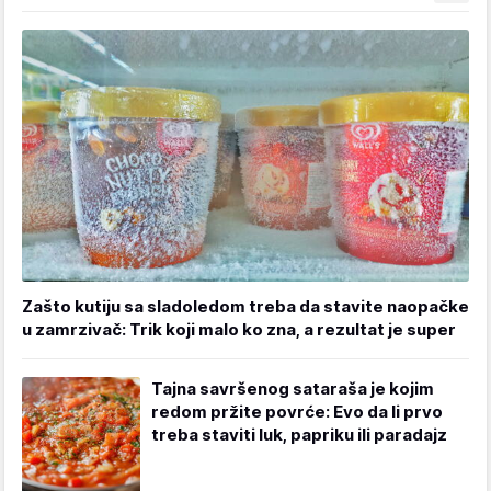
Zašto kutiju sa sladoledom treba da stavite naopačke
u zamrzivač: Trik koji malo ko zna, a rezultat je super
Tajna savršenog sataraša je kojim
redom pržite povrće: Evo da li prvo
treba staviti luk, papriku ili paradajz