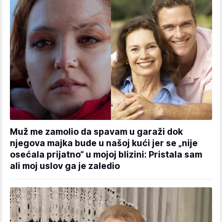
Muž me zamolio da spavam u garaži dok
njegova majka bude u našoj kući jer se „nije
osećala prijatno“ u mojoj blizini: Pristala sam
ali moj uslov ga je zaledio