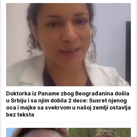
Doktorka iz Paname zbog Beograđanina došla
u Srbiju i sa njim dobila 2 dece: Susret njenog
oca i majke sa svekrvom u našoj zemlji ostavlja
bez teksta