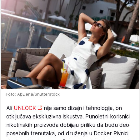
Foto: AbElena/Shutterstock
Ali
UNLOCK
nije samo dizajn i tehnologija, on
otključava ekskluzivna iskustva. Punoletni korisnici
nikotinskih proizvoda dobijaju priliku da budu deo
posebnih trenutaka, od druženja u Docker Pivnici