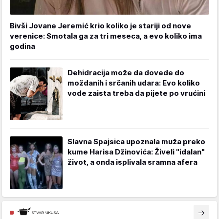
Bivši Jovane Jeremić krio koliko je stariji od nove
verenice: Smotala ga za tri meseca, a evo koliko ima
godina
Dehidracija može da dovede do
moždanih i srčanih udara: Evo koliko
vode zaista treba da pijete po vrućini
Slavna Spajsica upoznala muža preko
kume Harisa Džinovića: Živeli "idalan"
život, a onda isplivala sramna afera