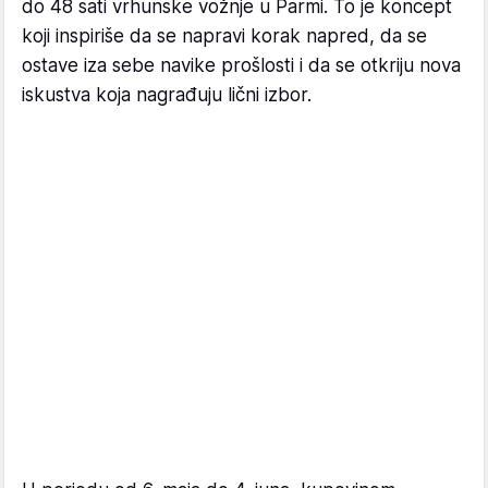
do 48 sati vrhunske vožnje u Parmi. To je koncept
koji inspiriše da se napravi korak napred, da se
ostave iza sebe navike prošlosti i da se otkriju nova
iskustva koja nagrađuju lični izbor.