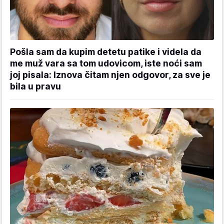
Pošla sam da kupim detetu patike i videla da
me muž vara sa tom udovicom, iste noći sam
joj pisala: Iznova čitam njen odgovor, za sve je
bila u pravu