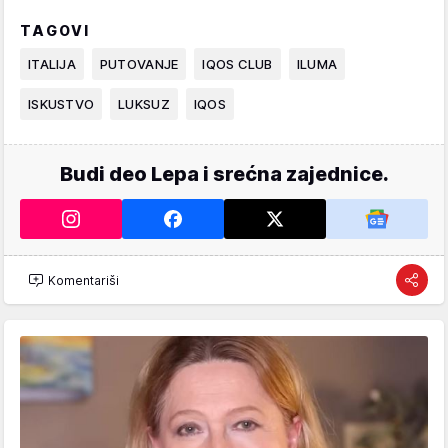
TAGOVI
ITALIJA
PUTOVANJE
IQOS CLUB
ILUMA
ISKUSTVO
LUKSUZ
IQOS
Budi deo Lepa i srećna zajednice.
Komentariši