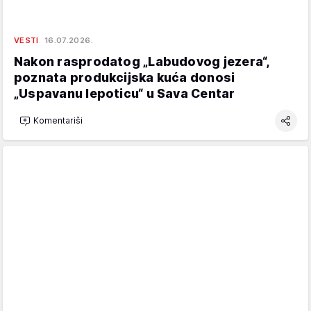
VESTI
16.07.2026.
Nakon rasprodatog „Labudovog jezera“,
poznata produkcijska kuća donosi
„Uspavanu lepoticu“ u Sava Centar
Komentariši