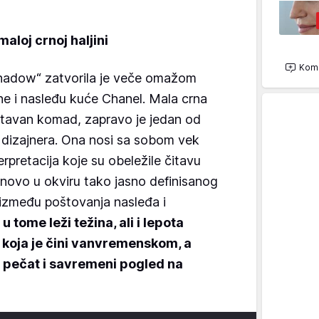
aloj crnoj haljini
Kome
Shadow“ zatvorila je veče omažom
ine i nasleđu kuće Chanel. Mala crna
ostavan komad, zapravo je jedan od
 dizajnera. Ona nosi sa sobom vek
terpretacija koje su obeležile čitavu
o novo u okviru tako jasno definisanog
 između poštovanja nasleđa i
u tome leži težina, ali i lepota
u koja je čini vanvremenskom, a
i pečat i savremeni pogled na