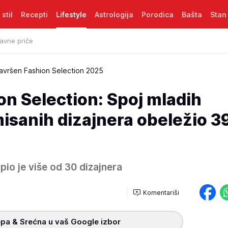
 stil
Recepti
Lifestyle
Astrologija
Porodica
Bašta
Stan
avne priče
avršen Fashion Selection 2025
n Selection: Spoj mladih
misanih dizajnera obeležio 39
pio je više od 30 dizajnera
Komentariši
pa & Srećna u vaš Google izbor