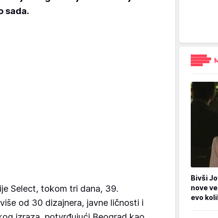
 sada.
Bivši Jo
je Select, tokom tri dana, 39.
nove ve
evo kol
iše od 30 dizajnera, javne ličnosti i
skog izraza, potvrđujući Beograd kao