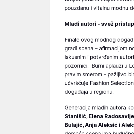
pouzdanu i vitalnu modnu de
Mladi autori - svež pristup
Finale ovog modnog događaja
gradi scena – afirmacijom n
iskusnim i potvrđenim autori
pozornici. Burni aplauzi u L
pravim smerom - pažljivo bir
učvršćuje Fashion Selection
događaja u regionu.
Generacija mladih autora koj
Stanišić, Elena Radosavlj
Bulajić, Anja Aleksić i Al
domaća scena ima budućnost