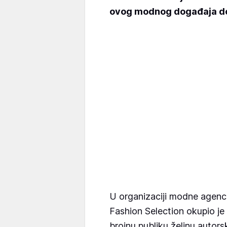
ovog modnog događaja do
U organizaciji modne agenci
Fashion Selection okupio je v
brojnu publiku željnu autor