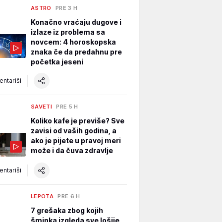
ASTRO
PRE 3 H
Konačno vraćaju dugove i
izlaze iz problema sa
novcem: 4 horoskopska
znaka če da predahnu pre
početka jeseni
ntariši
SAVETI
PRE 5 H
Koliko kafe je previše? Sve
zavisi od vaših godina, a
ako je pijete u pravoj meri
može i da čuva zdravlje
ntariši
LEPOTA
PRE 6 H
7 grešaka zbog kojih
šminka izgleda sve lošije