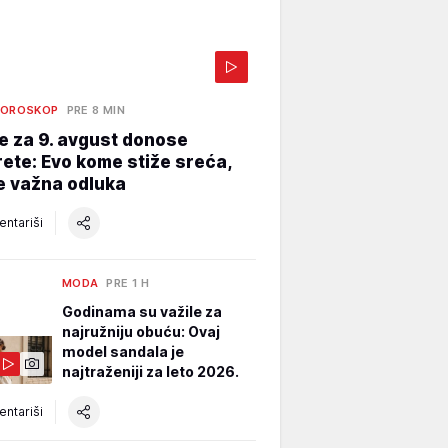
HOROSKOP
PRE 8 MIN
e za 9. avgust donose
ete: Evo kome stiže sreća,
e važna odluka
ntariši
MODA
PRE 1 H
Godinama su važile za
najružniju obuću: Ovaj
model sandala je
najtraženiji za leto 2026.
ntariši