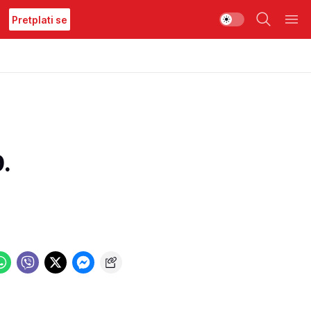
Pretplati se
.