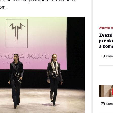
tom.
DNEVNI 
Zvezd
preokr
a kom
Kome
Kome