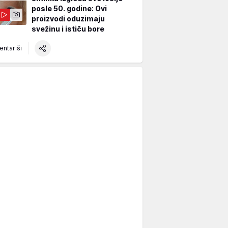
posle 50. godine: Ovi
proizvodi oduzimaju
svežinu i ističu bore
ntariši