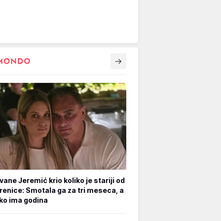
vane Jeremić krio koliko je stariji od
renice: Smotala ga za tri meseca, a
iko ima godina