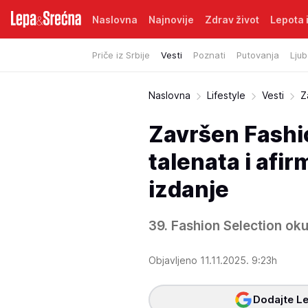
Naslovna
Najnovije
Zdrav život
Lepota i
Priče iz Srbije
Vesti
Poznati
Putovanja
Ljub
Naslovna
Lifestyle
Vesti
Z
Završen Fashio
talenata i afir
izdanje
39. Fashion Selection oku
Objavljeno 11.11.2025. 9:23h
Dodajte Le