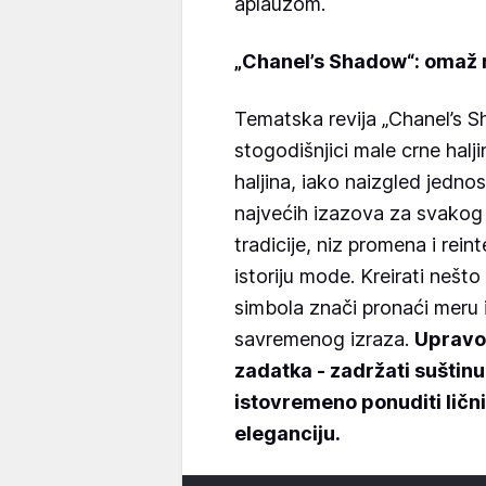
aplauzom.
„Chanel’s Shadow“: omaž m
Tematska revija „Chanel’s 
stogodišnjici male crne halj
haljina, iako naizgled jedn
najvećih izazova za svakog
tradicije, niz promena i rein
istoriju mode. Kreirati nešt
simbola znači pronaći meru
savremenog izraza.
Upravo 
zadatka - zadržati suštin
istovremeno ponuditi ličn
eleganciju.