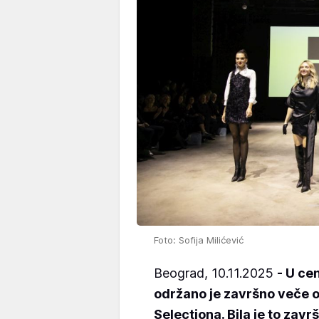
Foto: Sofija Milićević
Beograd, 10.11.2025
- U ce
održano je završno veče o
Selectiona. Bila je to zav