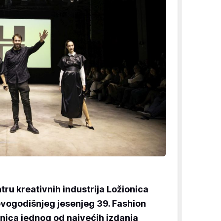
ntru kreativnih industrija Ložionica
vogodišnjeg jesenjeg 39. Fashion
ršnica jednog od najvećih izdanja