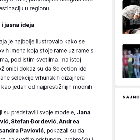
stinaciju u regionu.
 i jasna ideja
 je najbolje ilustrovalo kako se
ovih imena koja stoje rame uz rame s
ma, pod istim svetlima i na istoj
ožionici dokaz su da Selection ide
ane selekcije vrhunskih dizajnera
 kao jedan od najprestižnijih modnih
NAJNO
i su predstavili svoje modele,
Jana
ević, Stefan Đorđević, Andrea
eksandra Pavlović
, pokazali su da
, sa svežim pristupom, hrabrošću i