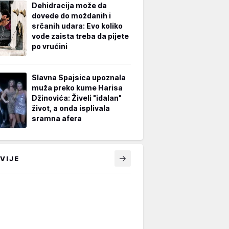
Dehidracija može da
dovede do moždanih i
srčanih udara: Evo koliko
vode zaista treba da pijete
po vrućini
Slavna Spajsica upoznala
muža preko kume Harisa
Džinovića: Živeli "idalan"
život, a onda isplivala
sramna afera
VIJE