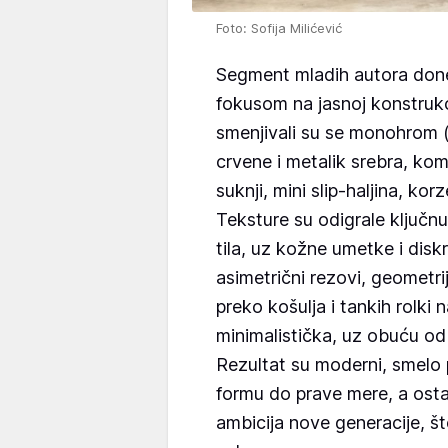
Foto: Sofija Milićević
Segment mladih autora done
fokusom na jasnoj konstrukci
smenjivali su se monohrom 
crvene i metalik srebra, komb
suknji, mini slip-haljina, kor
Teksture su odigrale ključnu
tila, uz kožne umetke i disk
asimetrični rezovi, geometrijs
preko košulja i tankih rolki nag
minimalistička, uz obuću od
Rezultat su moderni, smelo 
formu do prave mere, a osta
ambicija nove generacije, št