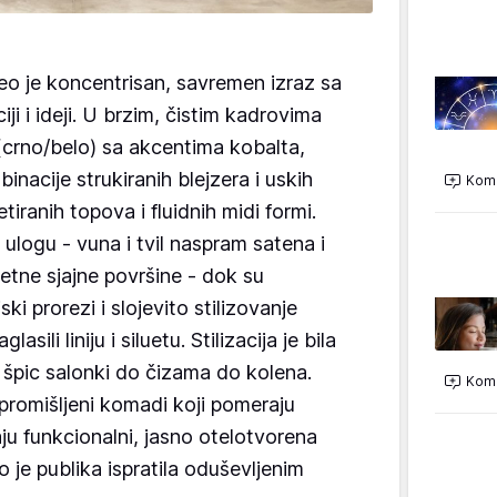
o je koncentrisan, savremen izraz sa
ji i ideji. U brzim, čistim kadrovima
(crno/belo) sa akcentima kobalta,
inacije strukiranih blejzera i uskih
Kome
zetiranih topova i fluidnih midi formi.
 ulogu - vuna i tvil naspram satena i
retne sjajne površine - dok su
ki prorezi i slojevito stilizovanje
lasili liniju i siluetu. Stilizacija je bila
 špic salonki do čizama do kolena.
Kome
promišljeni komadi koji pomeraju
ju funkcionalni, jasno otelotvorena
o je publika ispratila oduševljenim